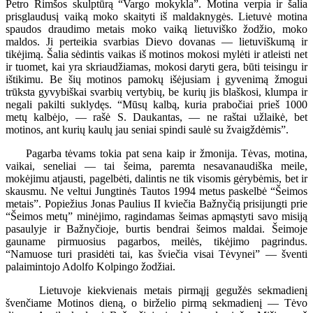
Petro Rimšos skulptūrą “Vargo mokykla”. Motina verpia ir šalia
prisglaudusį vaiką moko skaityti iš maldaknygės. Lietuvė motina
spaudos draudimo metais moko vaiką lietuviško žodžio, moko
maldos. Ji perteikia svarbias Dievo dovanas — lietuviškumą ir
tikėjimą. Šalia sėdintis vaikas iš motinos mokosi mylėti ir atleisti net
ir tuomet, kai yra skriaudžiamas, mokosi daryti gera, būti teisingu ir
ištikimu. Be šių motinos pamokų išėjusiam į gyvenimą žmogui
trūksta gyvybiškai svarbių vertybių, be kurių jis blaškosi, klumpa ir
negali pakilti suklydęs. “Mūsų kalbą, kuria prabočiai prieš 1000
metų kalbėjo, — rašė S. Daukantas, — ne raštai užlaikė, bet
motinos, ant kurių kaulų jau seniai spindi saulė su žvaigždėmis”.
Pagarba tėvams tokia pat sena kaip ir žmonija. Tėvas, motina,
vaikai, seneliai — tai šeima, paremta nesavanaudiška meile,
mokėjimu atjausti, pagelbėti, dalintis ne tik visomis gėrybėmis, bet ir
skausmu. Ne veltui Jungtinės Tautos 1994 metus paskelbė “Šeimos
metais”. Popiežius Jonas Paulius II kviečia Bažnyčią prisijungti prie
“Šeimos metų” minėjimo, ragindamas šeimas apmąstyti savo misiją
pasaulyje ir Bažnyčioje, burtis bendrai šeimos maldai. Šeimoje
gauname pirmuosius pagarbos, meilės, tikėjimo pagrindus.
“Namuose turi prasidėti tai, kas šviečia visai Tėvynei” — šventi
palaimintojo Adolfo Kolpingo žodžiai.
Lietuvoje kiekvienais metais pirmąjį gegužės sekmadienį
švenčiame Motinos dieną, o birželio pirmą sekmadienį — Tėvo