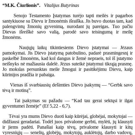
“M.K. Čiurlionis”.
Vitalijus Butyrinas
Senojo Testamento Įstatymas turėjo tapti meilės ir pagarbos
santykiuose su Dievu ir žmonėmis išraiška. Jis buvo duotas tam, kad
palengvintų žmonių gyvenimą, nurodant jų pareigas. Tuo pačiu
Dievas išreiškė savo valią, parodė savo teisingumą ir meilę
žmonėms.
Naujųjų laikų tikintiesiems Dievo įstatymai — Jėzaus
pamokymai. Jis Dievo įstatymą patobulino, padarė prasmingesnį ir
paskelbė žmonėms, kad kol dangus ir žemė nepraeis, tol iš įstatymo
neišnyks nė mažiausia dalelė. Jėzus suteikė įstatymui tikrąją prasmę.
Jo mokslas persunktas meile žmogui ir pasitikėjimu Dievu, kaip
kūrinijos pradžia ir pabaiga.
Vienas iš svarbiausių dešimties Dievo įsakymų — “Gerbk savo
tėvą ir motiną”.
Tai įsakymas su pažadu — “Kad tau gerai sektųsi ir ilgai
gyventumei žemėje” (Ef 5,22 - 6,7).
Tėvai yra mums Dievo duoti kaip kūrėjai, globėjai, mokytojai —
didžiausi geradariai. Todėl juos privalome gerbti, mylėti, jų klausyti
ir jiems padėti. Panašiai kaip tėvų, privalome klausyti ir kitų
vyresniųjų — senelių, globėjų, mokytojų, auklėtojų, darbo vadovų,