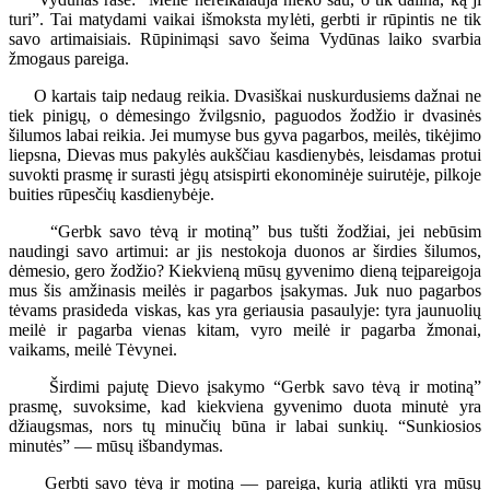
turi”. Tai matydami vaikai išmoksta mylėti, gerbti ir rūpintis ne tik
savo artimaisiais. Rūpinimąsi savo šeima Vydūnas laiko svarbia
žmogaus pareiga.
O kartais taip nedaug reikia. Dvasiškai nuskurdusiems dažnai ne
tiek pinigų, o dėmesingo žvilgsnio, paguodos žodžio ir dvasinės
šilumos labai reikia. Jei mumyse bus gyva pagarbos, meilės, tikėjimo
liepsna, Dievas mus pakylės aukščiau kasdienybės, leisdamas protui
suvokti prasmę ir surasti jėgų atsispirti ekonominėje suirutėje, pilkoje
buities rūpesčių kasdienybėje.
“Gerbk savo tėvą ir motiną” bus tušti žodžiai, jei nebūsim
naudingi savo artimui: ar jis nestokoja duonos ar širdies šilumos,
dėmesio, gero žodžio? Kiekvieną mūsų gyvenimo dieną teįpareigoja
mus šis amžinasis meilės ir pagarbos įsakymas. Juk nuo pagarbos
tėvams prasideda viskas, kas yra geriausia pasaulyje: tyra jaunuolių
meilė ir pagarba vienas kitam, vyro meilė ir pagarba žmonai,
vaikams, meilė Tėvynei.
Širdimi pajutę Dievo įsakymo “Gerbk savo tėvą ir motiną”
prasmę, suvoksime, kad kiekviena gyvenimo duota minutė yra
džiaugsmas, nors tų minučių būna ir labai sunkių. “Sunkiosios
minutės” — mūsų išbandymas.
Gerbti savo tėvą ir motiną — pareiga, kurią atlikti yra mūsų