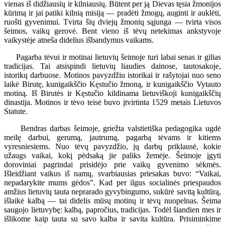
vienas iš didžiausių ir kilniausių. Būtent per ją Dievas tęsia žmonijos
kūrimą ir jai patiki kilnią misiją — pradėti žmogų, auginti ir auklėti,
ruošti gyvenimui. Tvirta šių dviejų žmonių sąjunga — tvirta visos
šeimos, vaikų gerovė. Bent vieno iš tėvų netekimas ankstyvoje
vaikystėje atneša didelius išbandymus vaikams.
Pagarba tėvui ir motinai lietuvių šeimoje turi labai senas ir gilias
tradicijas. Tai atsispindi lietuvių liaudies dainose, tautosakoje,
istorikų darbuose. Motinos pavyzdžiu istorikai ir rašytojai nuo seno
laikė Birutę, kunigaikščio Kęstučio žmoną, ir kunigaikščio Vytauto
motiną. Iš Birutės ir Kęstučio kildinama lietuviškoji kunigaikščių
dinastija. Motinos ir tėvo teisė buvo įtvirtinta 1529 metais Lietuvos
Statute.
Bendras darbas šeimoje, griežta valstietiška pedagogika ugdė
meilę darbui, gerumą, jautrumą, pagarbą tėvams ir kitiems
vyresniesiems. Nuo tėvų pavyzdžio, jų darbų priklausė, kokie
užaugs vaikai, kokį pėdsaką jie paliks žemėje. Šeimoje įgyti
doroviniai pagrindai prisidėjo prie vaikų gyvenimo sėkmės.
Išleidžiant vaikus iš namų, svarbiausias priesakas buvo: “Vaikai,
nepadarykite mums gėdos”. Kad per ilgus socialinės priespaudos
amžius lietuvių tauta neprarado gyvybingumo, sukūrė savitą kultūrą,
išlaikė kalbą — tai didelis mūsų motinų ir tėvų nuopelnas. Šeima
saugojo lietuvybę: kalbą, papročius, tradicijas. Todėl šiandien mes ir
išlikome kaip tauta su savo kalba ir savita kultūra. Prisiminkime