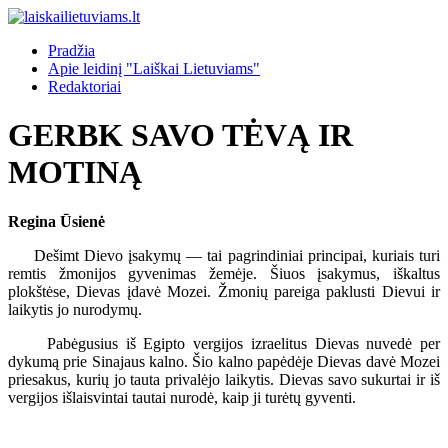
Pradžia
Apie leidinį "Laiškai Lietuviams"
Redaktoriai
GERBK SAVO TĖVĄ IR
MOTINĄ
Regina Ūsienė
Dešimt Dievo įsakymų — tai pagrindiniai principai, kuriais turi
remtis žmonijos gyvenimas žemėje. Šiuos įsakymus, iškaltus
plokštėse, Dievas įdavė Mozei. Žmonių pareiga paklusti Dievui ir
laikytis jo nurodymų.
Pabėgusius iš Egipto vergijos izraelitus Dievas nuvedė per
dykumą prie Sinajaus kalno. Šio kalno papėdėje Dievas davė Mozei
priesakus, kurių jo tauta privalėjo laikytis. Dievas savo sukurtai ir iš
vergijos išlaisvintai tautai nurodė, kaip ji turėtų gyventi.