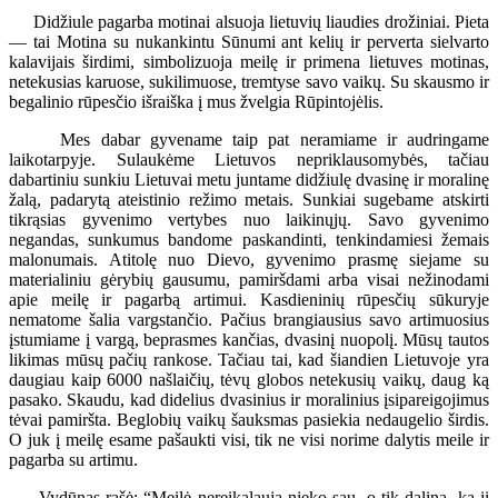
Didžiule pagarba motinai alsuoja lietuvių liaudies drožiniai. Pieta
— tai Motina su nukankintu Sūnumi ant kelių ir perverta sielvarto
kalavijais širdimi, simbolizuoja meilę ir primena lietuves motinas,
netekusias karuose, sukilimuose, tremtyse savo vaikų. Su skausmo ir
begalinio rūpesčio išraiška į mus žvelgia Rūpintojėlis.
Mes dabar gyvename taip pat neramiame ir audringame
laikotarpyje. Sulaukėme Lietuvos nepriklausomybės, tačiau
dabartiniu sunkiu Lietuvai metu juntame didžiulę dvasinę ir moralinę
žalą, padarytą ateistinio režimo metais. Sunkiai sugebame atskirti
tikrąsias gyvenimo vertybes nuo laikinųjų. Savo gyvenimo
negandas, sunkumus bandome paskandinti, tenkindamiesi žemais
malonumais. Atitolę nuo Dievo, gyvenimo prasmę siejame su
materialiniu gėrybių gausumu, pamiršdami arba visai nežinodami
apie meilę ir pagarbą artimui. Kasdieninių rūpesčių sūkuryje
nematome šalia vargstančio. Pačius brangiausius savo artimuosius
įstumiame į vargą, beprasmes kančias, dvasinį nuopolį. Mūsų tautos
likimas mūsų pačių rankose. Tačiau tai, kad šiandien Lietuvoje yra
daugiau kaip 6000 našlaičių, tėvų globos netekusių vaikų, daug ką
pasako. Skaudu, kad didelius dvasinius ir moralinius įsipareigojimus
tėvai pamiršta. Beglobių vaikų šauksmas pasiekia nedaugelio širdis.
O juk į meilę esame pašaukti visi, tik ne visi norime dalytis meile ir
pagarba su artimu.
Vydūnas rašė: “Meilė nereikalauja nieko sau, o tik dalina, ką ji