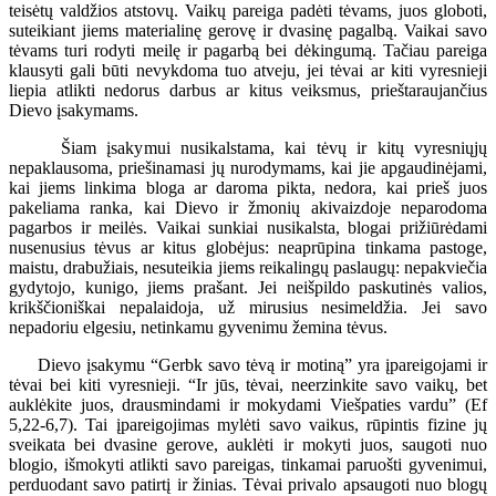
teisėtų valdžios atstovų. Vaikų pareiga padėti tėvams, juos globoti,
suteikiant jiems materialinę gerovę ir dvasinę pagalbą. Vaikai savo
tėvams turi rodyti meilę ir pagarbą bei dėkingumą. Tačiau pareiga
klausyti gali būti nevykdoma tuo atveju, jei tėvai ar kiti vyresnieji
liepia atlikti nedorus darbus ar kitus veiksmus, prieštaraujančius
Dievo įsakymams.
Šiam įsakymui nusikalstama, kai tėvų ir kitų vyresniųjų
nepaklausoma, priešinamasi jų nurodymams, kai jie apgaudinėjami,
kai jiems linkima bloga ar daroma pikta, nedora, kai prieš juos
pakeliama ranka, kai Dievo ir žmonių akivaizdoje neparodoma
pagarbos ir meilės. Vaikai sunkiai nusikalsta, blogai prižiūrėdami
nusenusius tėvus ar kitus globėjus: neaprūpina tinkama pastoge,
maistu, drabužiais, nesuteikia jiems reikalingų paslaugų: nepakviečia
gydytojo, kunigo, jiems prašant. Jei neišpildo paskutinės valios,
krikščioniškai nepalaidoja, už mirusius nesimeldžia. Jei savo
nepadoriu elgesiu, netinkamu gyvenimu žemina tėvus.
Dievo įsakymu “Gerbk savo tėvą ir motiną” yra įpareigojami ir
tėvai bei kiti vyresnieji. “Ir jūs, tėvai, neerzinkite savo vaikų, bet
auklėkite juos, drausmindami ir mokydami Viešpaties vardu” (Ef
5,22-6,7). Tai įpareigojimas mylėti savo vaikus, rūpintis fizine jų
sveikata bei dvasine gerove, auklėti ir mokyti juos, saugoti nuo
blogio, išmokyti atlikti savo pareigas, tinkamai paruošti gyvenimui,
perduodant savo patirtį ir žinias. Tėvai privalo apsaugoti nuo blogų