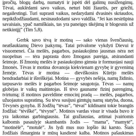
įpročių, blogų darbų, numatyti ir įspėti dėl galimų nusižengimų.
Tėvai, auklėdami savo vaikus, neturi būti žiaurūs, per griežti,
negailestingi. Turi suprasti vaikus, nedarydami dvasinės skriaudos,
nepiktžodžiaudami, nesinaudodami savo valdžia. “Jei kas nesirūpina
savaisiais, ypač namiškiais, tas yra paneigęs tikėjimą ir blogesnis už
netikintįjį” (Tim 5,8).
Gerbk savo tėvą ir motiną — sako vienas švenčiausių,
neatšaukiamų Dievo įsakymų. Tatai privalome vykdyti Dievui ir
visuomenei. Čia meilės, pagarbos, pasiaukojimo jausmas nėra net
nuopelnas — tėra paprasta doro žmogaus pareiga, atsirandanti
šeimoje. Iš žmonių meilės ir pasiaukojimo gimsta ir formuojasi nauji
žmonės. Tėvas ir motina dovanoja kiekvienam gyvybę ir gyvenimą
žemėje. Tėvas ir motina — dieviškosios Kūrėjo meilės
bendradarbiai ir išreiškėjai. Motina — gyvybės nešėja, namų židinio,
tarpusavio meilės ir pagarbos šeimoje saugotoja. Tėvas — namų
globėjas ir vaikų maitintojas. Iš tėvo gauname fizinį parengimą,
tvirtumą; iš motinos paveldime emocinį pradą — meilės, pagarbos,
užuojautos supratimą. Su tėvu susijusi gimtųjų namų statyba, duona,
Tėvynės gynyba. Iš žodžių “tėvas”, “tėvai” kildinami tokie brangūs
žodžiai: “tėviškė”, “tėvynė”. Motinos vardas visur ir visada buvo ir
yra laikomas garbingiausiu. Tai gražiausias, artimai įvairiomis
kalbomis pasaulyje skambantis žodis — “mama”, “mamytė”,
“motinėlė”, “motulė”. Jis lydi mus nuo lopšio iki karsto. Šiais
žodžiais išmarginta ir mūsų kasdienė kalba. Motinos pašaukimas