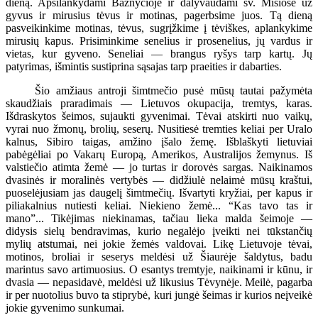
dieną. Apsilankydami Bažnyčioje ir dalyvaudami šv. Mišiose už
gyvus ir mirusius tėvus ir motinas, pagerbsime juos. Tą dieną
pasveikinkime motinas, tėvus, sugrįžkime į tėviškes, aplankykime
mirusių kapus. Prisiminkime senelius ir prosenelius, jų vardus ir
vietas, kur gyveno. Seneliai — brangus ryšys tarp kartų. Jų
patyrimas, išmintis sustiprina sąsajas tarp praeities ir dabarties.
Šio amžiaus antroji šimtmečio pusė mūsų tautai pažymėta
skaudžiais praradimais — Lietuvos okupacija, tremtys, karas.
Išdraskytos šeimos, sujaukti gyvenimai. Tėvai atskirti nuo vaikų,
vyrai nuo žmonų, brolių, seserų. Nusitiesė tremties keliai per Uralo
kalnus, Sibiro taigas, amžino įšalo žemę. Išblaškyti lietuviai
pabėgėliai po Vakarų Europą, Amerikos, Australijos žemynus. Iš
valstiečio atimta žemė — jo turtas ir dorovės sargas. Naikinamos
dvasinės ir moralinės vertybės — didžiulė nelaimė mūsų kraštui,
puoselėjusiam jas daugelį šimtmečių. Išvartyti kryžiai, per kapus ir
piliakalnius nutiesti keliai. Niekieno žemė... “Kas tavo tas ir
mano”... Tikėjimas niekinamas, tačiau lieka malda šeimoje —
didysis sielų bendravimas, kurio negalėjo įveikti nei tūkstančių
mylių atstumai, nei jokie žemės valdovai. Likę Lietuvoje tėvai,
motinos, broliai ir seserys meldėsi už Šiaurėje šaldytus, badu
marintus savo artimuosius. O esantys tremtyje, naikinami ir kūnu, ir
dvasia — nepasidavė, meldėsi už likusius Tėvynėje. Meilė, pagarba
ir per nuotolius buvo ta stiprybė, kuri jungė šeimas ir kurios neįveikė
jokie gyvenimo sunkumai.