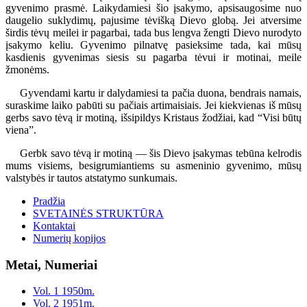
gyvenimo prasmė. Laikydamiesi šio įsakymo, apsisaugosime nuo
daugelio suklydimų, pajusime tėvišką Dievo globą. Jei atversime
širdis tėvų meilei ir pagarbai, tada bus lengva žengti Dievo nurodyto
įsakymo keliu. Gyvenimo pilnatvę pasieksime tada, kai mūsų
kasdienis gyvenimas siesis su pagarba tėvui ir motinai, meile
žmonėms.
Gyvendami kartu ir dalydamiesi ta pačia duona, bendrais namais,
suraskime laiko pabūti su pačiais artimaisiais. Jei kiekvienas iš mūsų
gerbs savo tėvą ir motiną, išsipildys Kristaus žodžiai, kad “Visi būtų
viena”.
Gerbk savo tėvą ir motiną — šis Dievo įsakymas tebūna kelrodis
mums visiems, besigrumiantiems su asmeninio gyvenimo, mūsų
valstybės ir tautos atstatymo sunkumais.
Pradžia
SVETAINĖS STRUKTŪRA
Kontaktai
Numerių kopijos
Metai, Numeriai
Vol. 1 1950m.
Vol. 2 1951m.