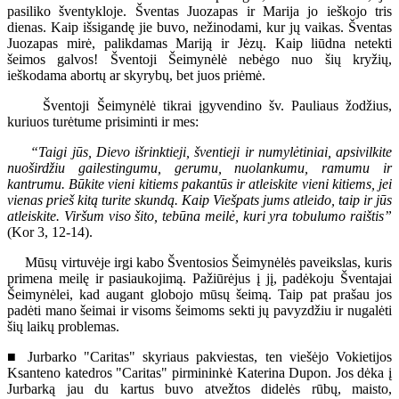
pasiliko šventykloje. Šventas Juozapas ir Marija jo ieškojo tris
dienas. Kaip išsigandę jie buvo, nežinodami, kur jų vaikas. Šventas
Juozapas mirė, palikdamas Mariją ir Jėzų. Kaip liūdna netekti
šeimos galvos! Šventoji Šeimynėlė nebėgo nuo šių kryžių,
ieškodama abortų ar skyrybų, bet juos priėmė.
Šventoji Šeimynėlė tikrai įgyvendino šv. Pauliaus žodžius,
kuriuos turėtume prisiminti ir mes:
“Taigi jūs, Dievo išrinktieji, šventieji ir numylėtiniai, apsivilkite
nuoširdžiu gailestingumu, gerumu, nuolankumu, ramumu ir
kantrumu. Būkite vieni kitiems pakantūs ir atleiskite vieni kitiems, jei
vienas prieš kitą turite skundą. Kaip Viešpats jums atleido, taip ir jūs
atleiskite. Viršum viso šito, tebūna meilė, kuri yra tobulumo raištis”
(Kor 3, 12-14).
Mūsų virtuvėje irgi kabo Šventosios Šeimynėlės paveikslas, kuris
primena meilę ir pasiaukojimą. Pažiūrėjus į jį, padėkoju Šventajai
Šeimynėlei, kad augant globojo mūsų šeimą. Taip pat prašau jos
padėti mano šeimai ir visoms šeimoms sekti jų pavyzdžiu ir nugalėti
šių laikų problemas.
■ Jurbarko "Caritas" skyriaus pakviestas, ten viešėjo Vokietijos
Ksanteno katedros "Caritas" pirmininkė Katerina Dupon. Jos dėka į
Jurbarką jau du kartus buvo atvežtos didelės rūbų, maisto,