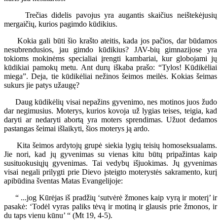
Trečias didelis pavojus yra augantis skaičius neištekėjusių
mergaičių, kurios pagimdo kūdikius.
Kokia gali būti šio krašto ateitis, kada jos pačios, dar būdamos
nesubrendusios, jau gimdo kūdikius? JAV-bių gimnazijose yra
tokioms mokinėms specialiai įrengti kambariai, kur globojami jų
kūdikiai pamokų metu. Ant durų iškaba prašo: “Tylos! Kūdikėliai
miega”. Deja, tie kūdikėliai nežinos šeimos meilės. Kokias šeimas
sukurs jie patys užaugę?
Daug kūdikėlių visai nepažins gyvenimo, nes motinos juos žudo
dar negimusius. Moterys, kurios kovoja už lygias teises, teigia, kad
daryti ar nedaryti abortą yra moters sprendimas. Užuot dedamos
pastangas šeimai išlaikyti, šios moterys ją ardo.
Kita šeimos ardytojų grupė siekia lygių teisių homoseksualams.
Jie nori, kad jų gyvenimas su vienas kitu būtų pripažintas kaip
susituokusiųjų gyvenimas. Tai vedybų išjuokimas. Jų gyvenimas
visai negali prilygti prie Dievo įsteigto moterystės sakramento, kurį
apibūdina šventas Matas Evangelijoje:
“ ...jog Kūrėjas iš pradžių ‘sutvėrė žmones kaip vyrą ir moterį’ ir
pasakė: ‘Todėl vyras paliks tėvą ir motiną ir glausis prie žmonos, ir
du taps vienu kūnu’ “ (Mt 19, 4-5).