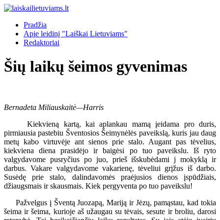
Pradžia
Apie leidinį "Laiškai Lietuviams"
Redaktoriai
Šių laikų šeimos gyvenimas
Bernadeta Miliauskaitė—Harris
Kiekvieną kartą, kai aplankau mamą įeidama pro duris,
pirmiausia pastebiu Šventosios Šeimynėlės paveikslą, kuris jau daug
metų kabo virtuvėje ant sienos prie stalo. Augant pas tėvelius,
kiekviena diena prasidėjo ir baigėsi po tuo paveikslu. Iš ryto
valgydavome pusryčius po juo, prieš išskubėdami j mokyklą ir
darbus. Vakare valgydavome vakarienę, tėveliui grįžus iš darbo.
Susėdę prie stalo, dalindavomės praėjusios dienos įspūdžiais,
džiaugsmais ir skausmais. Kiek pergyventa po tuo paveikslu!
Pažvelgus į Šventą Juozapą, Mariją ir Jėzų, pamąstau, kad tokia
šeima ir šeima, kurioje aš užaugau su tėvais, sesute ir broliu, darosi