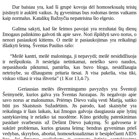
Dar baisiau yra, kad ši grupė kovoja dėl homoseksualų teisių
įsisūnyti ir auklėti vaikus. Jų gyvenimas bus rodomas tiems vaikams
kaip normalus. Katalikų Bažnyčia nepateisina šio elgesio.
Galima sakyti, kad šie šeimos pavojai yra rezultatai šių dienų
žmogaus palinkimo galvoti tik apie save. Nori išpildyti savo norus, o
nenori pasiaukoti kitiems. O meilė ir pasiaukojimas yra reikalingi
išlaikyti šeimą. Šventas Paulius rašo:
“Meilė kantri, meilė maloninga, ji nepavydi; meilė nesididžiuoja
ir neišpuiksta. Ji nesielgia netinkamai, neieško savo naudos,
nepasiduoda piktumui, pamiršta, kas buvo bloga, nesidžiaugia
neteisybe, su džiaugsmu pritaria tiesai. Ji visa pakelia, visa tiki,
viskuo viliasi ir visa ištveria” (1 Kor 13,4-7).
Geriausias meilės ištvermingumo pavyzdys yra Šventoji
Šeimynėlė, kurios galva yra Šventas Juozapas. Jis negalvojo apie
savo norus ar malonumus. Priėmęs Dievo valią vesti Mariją, sutiko
būti jos Skaistusis Sužadėtinis. Jis parodo, kad skaistybė yra
reikalinga ir šiais laikais, kai žmogus galvoja daugiausia apie lytinį
santykiavimą ir nelaiko tai nuodėme. Kūno geidulių patenkinimas
pasidarė svarbesnis už Dešimt Dievo įsakymų. Ši galvosena ir
sukūrė problemas, kurios griauna šeimą: bendras gyvenimas prieš
vedybas, skyrybos, abortai, homoseksualizmas ir besiplečianti AIDS