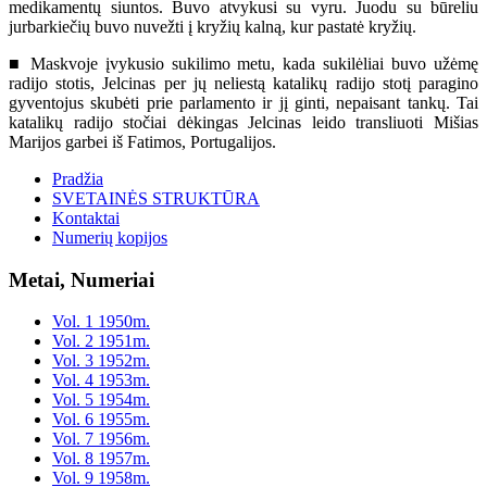
medikamentų siuntos. Buvo atvykusi su vyru. Juodu su būreliu
jurbarkiečių buvo nuvežti į kryžių kalną, kur pastatė kryžių.
■ Maskvoje įvykusio sukilimo metu, kada sukilėliai buvo užėmę
radijo stotis, Jelcinas per jų neliestą katalikų radijo stotį paragino
gyventojus skubėti prie parlamento ir jį ginti, nepaisant tankų. Tai
katalikų radijo stočiai dėkingas Jelcinas leido transliuoti Mišias
Marijos garbei iš Fatimos, Portugalijos.
Pradžia
SVETAINĖS STRUKTŪRA
Kontaktai
Numerių kopijos
Metai, Numeriai
Vol. 1 1950m.
Vol. 2 1951m.
Vol. 3 1952m.
Vol. 4 1953m.
Vol. 5 1954m.
Vol. 6 1955m.
Vol. 7 1956m.
Vol. 8 1957m.
Vol. 9 1958m.