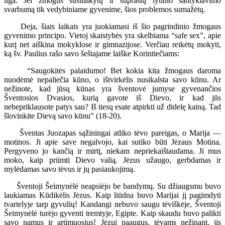
liga. Jei žmogus susilaikytų ir suprastų lytinio santykiavimo
svarbumą tik vedybiniame gyvenime, šios problemos sumažėtų.
Deja, šiais laikais yra juokiamasi iš šio pagrindinio žmogaus
gyvenimo principo. Vietoj skaistybės yra skelbiama “safe sex”, apie
kurį net aiškina mokyklose ir gimnazijose. Verčiau reikėtų mokyti,
ką šv. Paulius rašo savo šeštajame laiške Korintiečiams:
“Saugokitės palaidumo! Bet kokia kita žmogaus daroma
nuodėmė nepaliečia kūno, o ištvirkėlis nusikalsta savo kūnu. Ar
nežinote, kad jūsų kūnas yra šventovė jumyse gyvenančios
Šventosios Dvasios, kurią gavote iš Dievo, ir kad jūs
nebepriklausote patys sau? Iš tiesų esate atpirkti už didelę kainą. Tad
šlovinkite Dievą savo kūnu” (18-20).
Šventas Juozapas sąžiningai atliko tėvo pareigas, o Marija —
motinos. Ji apie save negalvojo, kai sutiko būti Jėzaus Motina.
Pergyveno jo kančią ir mirtį, niekam nepriekaištaudama. Ji mus
moko, kaip priimti Dievo valią. Jėzus užaugo, gerbdamas ir
mylėdamas savo tėvus ir jų pasiaukojimą.
Šventoji Šeimynėlė neapsiėjo be bandymų. Su džiaugsmu buvo
laukiamas Kūdikėlis Jėzus. Kaip liūdna buvo Marijai jį pagimdyti
tvartelyje tarp gyvulių! Kandangi nebuvo saugu tėviškėje, Šventoji
Šeimynėlė turėjo gyventi tremtyje, Egipte. Kaip skaudu buvo palikti
savo namus ir artimuosius! Jėzui paaugus, tėvams nežinant, jis