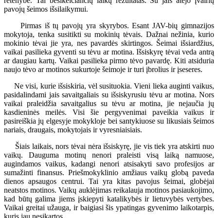
retenybė. Tai besikeičiančių laikų rezultatas. Su jais atėjo įvairių
pavojų šeimos išsilaikymui.
Pirmas iš tų pavojų yra skyrybos. Esant JAV-bių gimnazijos
mokytoja, tenka susitikti su mokinių tėvais. Dažnai nežinia, kurio
mokinio tėvai jie yra, nes pavardės skirtingos. Šeimai išsiardžius,
vaikai pasilieka gyventi su tėvu ar motina. Išsiskyrę tėvai veda antrą
ar daugiau kartų. Vaikai pasilieka pirmo tėvo pavardę. Kiti atsiduria
naujo tėvo ar motinos sukurtoje šeimoje ir turi įbrolius ir įseseres.
Ne visi, kurie išsiskiria, vėl susituokia. Vieni lieka auginti vaikus,
pasidalindami jais savaitgaliais su išsiskyrusiu tėvu ar motina. Nors
vaikai praleidžia savaitgalius su tėvu ar motina, jie nejaučia jų
kasdieninės meilės. Visi šie pergyvenimai paveikia vaikus ir
pasireiškia jų elgesyje mokykloje bei santykiuose su likusiais šeimos
nariais, draugais, mokytojais ir vyresniaisiais.
Šiais laikais, nors tėvai nėra išsiskyrę, jie vis tiek yra atskirti nuo
vaikų. Dauguma motinų nenori praleisti visą laiką namuose,
augindamos vaikus, kadangi nenori atsisakyti savo profesijos ar
sumažinti finansus. Priešmokyklinio amžiaus vaikų globą paveda
dienos apsaugos centrui. Tai yra kitas pavojus šeimai, globėjai
neatstos motinos. Vaikų auklėjimas reikalauja motinos pasiaukojimo,
kad būtų galima jiems įskiepyti katalikybės ir lietuvybės vertybes.
Vaikai greitai užauga, ir baigiasi šis ypatingas gyvenimo laikotarpis,
kuris jau nesikartos.