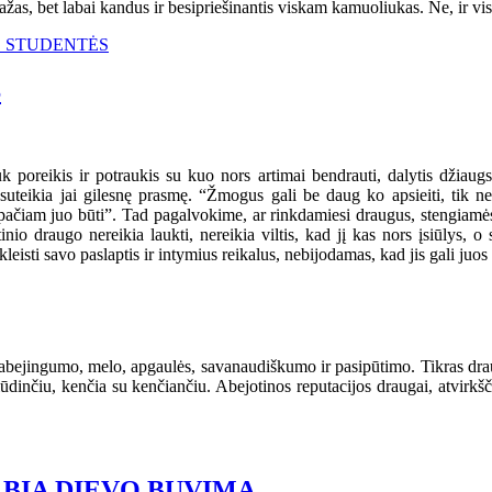
ažas, bet labai kandus ir besipriešinantis viskam kamuoliukas. Ne, ir vi
OS STUDENTĖS
S
 Juk poreikis ir potraukis su kuo nors artimai bendrauti, dalytis džiau
tę, suteikia jai gilesnę prasmę. “Žmogus gali be daug ko apsieiti, ti
ačiam juo būti”. Tad pagalvokime, ar rinkdamiesi draugus, stengiamės j
nio draugo nereikia laukti, nereikia viltis, kad jį kas nors įsiūlys, o st
isti savo paslaptis ir intymius reikalus, nebijodamas, kad jis gali juos 
abejingumo, melo, apgaulės, savanaudiškumo ir pasipūtimo. Tikras draug
u liūdinčiu, kenčia su kenčiančiu. Abejotinos reputacijos draugai, atvirk
LBIA DIEVO BUVIMĄ