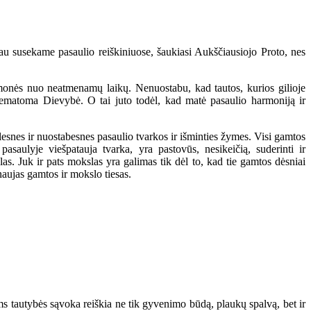
abiau susekame pasaulio reiškiniuose, šaukiasi Aukščiausiojo Proto, nes
onės nuo neatmenamų laikų. Nenuostabu, kad tautos, kurios gilioje
ematoma Dievybė. O tai juto todėl, kad matė pasaulio harmoniją ir
esnes ir nuostabesnes pasaulio tvarkos ir išminties žymes. Visi gamtos
pasaulyje viešpatauja tvarka, yra pastovūs, nesikeičią, suderinti ir
. Juk ir pats mokslas yra galimas tik dėl to, kad tie gamtos dėsniai
naujas gamtos ir mokslo tiesas.
s tautybės sąvoka reiškia ne tik gyvenimo būdą, plaukų spalvą, bet ir