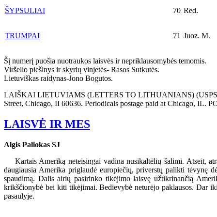
ŠYPSULIAI
70
Red.
TRUMPAI
71
Juoz. M.
Šį numerį puošia nuotraukos laisvės ir nepriklausomybės temomis.
Viršelio piešinys ir skyrių vinjetės- Rasos Sutkutės.
Lietuviškas raidynas-Jono Bogutos.
LAIŠKAI LIETUVIAMS (LETTERS TO LITHUANIANS) (USPS 301-540) is 
Street, Chicago, II 60636. Periodicals postage paid at Chicago, IL
LAISVĖ IR MES
Algis Paliokas SJ
Kartais Ameriką neteisingai vadina nusikaltėlių šalimi. Atseit, atra
daugiausia Amerika priglaudė europiečių, priverstų palikti tėvynę dė
spaudimą. Dalis airių pasirinko tikėjimo laisvę užtikrinančią Ame
krikščionybė bei kiti tikėjimai. Bedievybė neturėjo paklausos. Dar iki
pasaulyje.