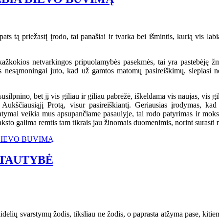
ts tą priežastį įrodo, tai panašiai ir tvarka bei išmintis, kurią vis l
kažkokios netvarkingos pripuolamybės pasekmės, tai yra pastebėję žm
s nesąmoningai juto, kad už gamtos matomų pasireiškimų, slepiasi n
nino, bet jį vis giliau ir giliau pabrėžė, iškeldama vis naujas, vis gil
 Aukščiausiąjį Protą, visur pasireiškiantį. Geriausias įrodymas, kad 
tymai veikia mus apsupančiame pasaulyje, tai rodo patyrimas ir mokslas
nksto galima remtis tam tikrais jau žinomais duomenimis, norint surasti 
A DIEVO BUVIMĄ
 TAUTYBĖ
elių svarstymų žodis, tiksliau ne žodis, o paprasta atžyma pase, kitiem