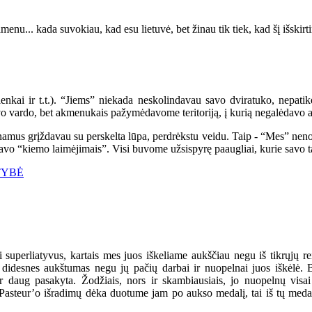
.. kada suvokiau, kad esu lietuvė, bet žinau tik tiek, kad šį išskirti
enkai ir t.t.). “Jiems” niekada neskolindavau savo dviratuko, nepat
 vardo, bet akmenukais pažymėdavome teritoriją, į kurią negalėdavo ate
s grįždavau su perskelta lūpa, perdrėkstu veidu. Taip - “Mes” nenorėj
savo “kiemo laimėjimais”. Visi buvome užsispyrę paaugliai, kurie savo t
TYBĖ
erliatyvus, kartais mes juos iškeliame aukščiau negu iš tikrųjų rei
g didesnes aukštumas negu jų pačių darbai ir nuopelnai juos iškėlė. B
 daug pasakyta. Žodžiais, nors ir skambiausiais, jo nuopelnų visai 
Pasteur’o išradimų dėka duotume jam po aukso medalį, tai iš tų medalių