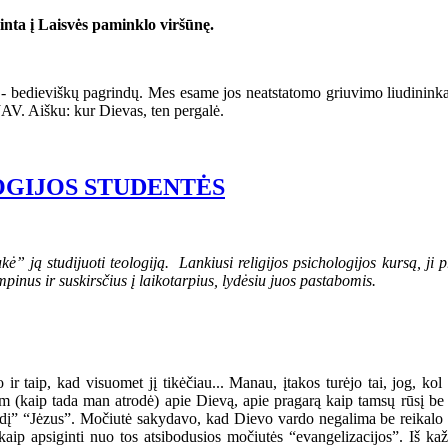
inta į Laisvės paminklo viršūnę.
 - bedieviškų pagrindų. Mes esame jos neatstatomo griuvimo liudininka
JAV. Aišku: kur Dievas, ten pergalė.
OGIJOS STUDENTĖS
kė” ją studijuoti teologiją.
Lankiusi religijos psichologijos kursą, ji
inus ir suskirsčius į laikotarpius, lydėsiu juos pastabomis.
aip, kad visuomet jį tikėčiau... Manau, įtakos turėjo tai, jog, kol la
(kaip tada man atrodė) apie Dievą, apie pragarą kaip tamsų rūsį be l
į” “Jėzus”. Močiutė sakydavo, kad Dievo vardo negalima be reikalo tart
aip apsiginti nuo tos atsibodusios močiutės “evangelizacijos”. Iš kaž