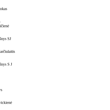
jokas
-
ičienė
šnys SJ
rčiulaitis
šnys S J
ys
ickienė