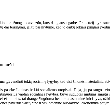
io nors žmogaus atvaizdu, kurs daugiausia garbės Prancūzijai yra sutei
ūtų dar teisingiau, jeigu pasakytume, kad jo darbų jokiais pinigais įverti
u turėti.
ma įgyvendinti tokią socialinę lygybę, kad visi žmonės materialiniu at
 pasekė Leninas ir kiti socializmo utopistai. Deja, jų pastangos vir
urtinguosius vardan socialinės lygybės, buvo suduotas mirtinas smūgis s
 teisėtai, turtas, tai drauge žlugdoma bet kokia asmeninė iniciatyva, už
nes pavertus valstybine ir visuomenine nuosavybe, ekonomika patyrė 