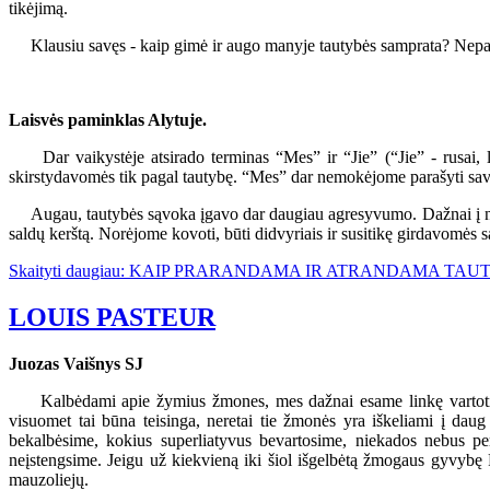
tikėjimą.
Klausiu savęs - kaip gimė ir augo manyje tautybės samprata? Nepamenu.
Laisvės paminklas Alytuje.
Dar vaikystėje atsirado terminas “Mes” ir “Jie” (“Jie” - rusai, l
skirstydavomės tik pagal tautybę. “Mes” dar nemokėjome parašyti savo
Augau, tautybės sąvoka įgavo dar daugiau agresyvumo. Dažnai į namu
saldų kerštą. Norėjome kovoti, būti didvyriais ir susitikę girdavomės 
Skaityti daugiau: KAIP PRARANDAMA IR ATRANDAMA TAU
LOUIS PASTEUR
Juozas Vaišnys SJ
Kalbėdami apie žymius žmones, mes dažnai esame linkę vartoti sup
visuomet tai būna teisinga, neretai tie žmonės yra iškeliami į dau
bekalbėsime, kokius superliatyvus bevartosime, niekados nebus per
neįstengsime. Jeigu už kiekvieną iki šiol išgelbėtą žmogaus gyvybę 
mauzoliejų.