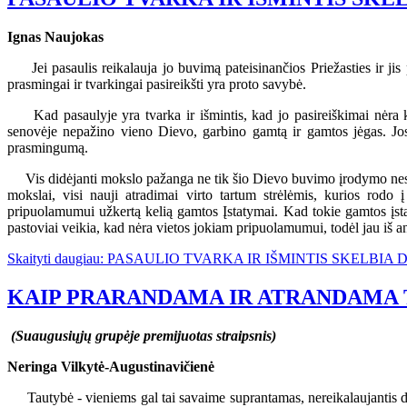
Ignas Naujokas
Jei pasaulis reikalauja jo buvimą pateisinančios Priežasties ir jis pa
prasmingai ir tvarkingai pasireikšti yra proto savybė.
Kad pasaulyje yra tvarka ir išmintis, kad jo pasireiškimai nėra 
senovėje nepažino vieno Dievo, garbino gamtą ir gamtos jėgas. Jo
prasmingumą.
Vis didėjanti mokslo pažanga ne tik šio Dievo buvimo įrodymo nesusilp
mokslai, visi nauji atradimai virto tartum strėlėmis, kurios rodo į
pripuolamumui užkertą kelią gamtos Įstatymai. Kad tokie gamtos įsta
pastoviai veikia, kad nėra vietos jokiam pripuolamumui, todėl jau iš a
Skaityti daugiau: PASAULIO TVARKA IR IŠMINTIS SKELBI
KAIP PRARANDAMA IR ATRANDAMA
(Suaugusiųjų grupėje premijuotas straipsnis)
Neringa Vilkytė-Augustinavičienė
Tautybė - vieniems gal tai savaime suprantamas, nereikalaujantis did