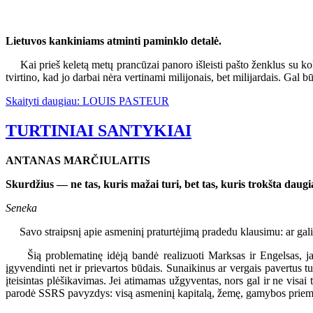
Lietuvos kankiniams atminti paminklo detalė.
Kai prieš keletą metų prancūzai panoro išleisti pašto ženklus su kok
tvirtino, kad jo darbai nėra vertinami milijonais, bet milijardais. Gal b
Skaityti daugiau: LOUIS PASTEUR
TURTINIAI SANTYKIAI
ANTANAS MARČIULAITIS
Skurdžius — ne tas, kuris mažai turi, bet tas, kuris trokšta daugia
Seneka
Savo straipsnį apie asmeninį praturtėjimą pradedu klausimu: ar gali
Šią problematinę idėją bandė realizuoti Marksas ir Engelsas, jais
įgyvendinti net ir prievartos būdais. Sunaikinus ar vergais pavertus t
įteisintas plėšikavimas. Jei atimamas užgyventas, nors gal ir ne visai
parodė SSRS pavyzdys: visą asmeninį kapitalą, žemę, gamybos priemo