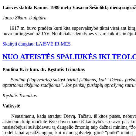
Laisvės statula Kaune. 1989 metų Vasario Šešioliktą dieną sugrąž
Juozo Zikaro skulptūra.
1917 m. buvo pradėta kurti kita supervalstybė tiktai visai ant kitų
buvo turtingesnė už JAV. Neoficialias lenktynes visam laikui laimėjo 
Skaityti daugiau: LAISVĖ IR MES
NUO ATEISTĖS SPALIUKĖS IKI TEOL
Paulina B. ir kun. dr. Kęstutis Trimakas
Paulina (slapyvardis) sakosi tvirtai įsitikinus, kad “Dievas pašau
aptartomis tikėjimo stadijomis”. Jos penkių puslapių aprašymą sutrump
Kęstutis Trimakas
Vaikystė
Neatsimenu, kada atradau Dievą. Tačiau, iš kitos pusės, nebuvo ir t
atsimenu, kaip močiutė išvesdavo mane iš kantrybės su savo pasakom 
nusistebėjusi sušukdavau tą daugelio žmonių taip dažnai minimą “žod
Todėl labai apsidžiaugiau, kai mano galvelėje gimė “puiki” mintis, k