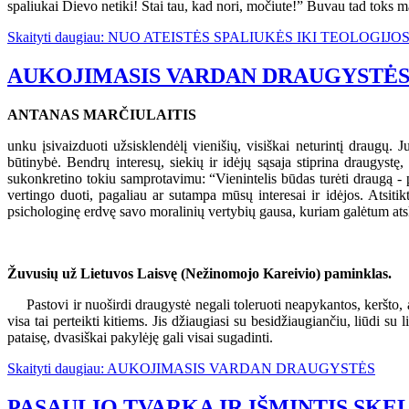
spaliukai Dievo netiki! Štai tau, kad nori, močiute!” Buvau tad toks m
Skaityti daugiau: NUO ATEISTĖS SPALIUKĖS IKI TEOLOGIJ
AUKOJIMASIS VARDAN DRAUGYSTĖ
ANTANAS MARČIULAITIS
unku įsivaizduoti užsisklendėlį vienišių, visiškai neturintį draugų.
būtinybė. Bendrų interesų, siekių ir idėjų sąsaja stiprina draugys
sukonkretino tokiu samprotavimu: “Vienintelis būdas turėti draugą - p
vertingo duoti, pagaliau ar sutampa mūsų interesai ir idėjos. Atsitikti
psichologinę erdvę savo moralinių vertybių gausa, kuriam galėtum atskle
Žuvusių už Lietuvos Laisvę (Nežinomojo Kareivio) paminklas.
Pastovi ir nuoširdi draugystė negali toleruoti neapykantos, keršto, 
visa tai perteikti kitiems. Jis džiaugiasi su besidžiaugiančiu, liūdi s
pataisę, dvasiškai pakylėję gali visai sugadinti.
Skaityti daugiau: AUKOJIMASIS VARDAN DRAUGYSTĖS
PASAULIO TVARKA IR IŠMINTIS SKE