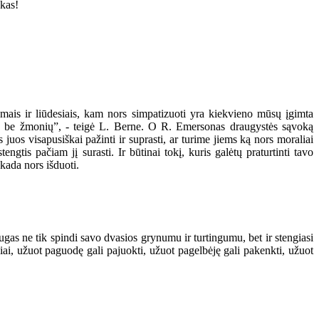
skas!
gsmais ir liūdesiais, kam nors simpatizuoti yra kiekvieno mūsų įgimta
k ne be žmonių”, - teigė L. Berne. O R. Emersonas draugystės sąvoką
uos visapusiškai pažinti ir suprasti, ar turime jiems ką nors moraliai
engtis pačiam jį surasti. Ir būtinai tokį, kuris galėtų praturtinti tavo
kada nors išduoti.
as ne tik spindi savo dvasios grynumu ir turtingumu, bet ir stengiasi
ščiai, užuot paguodę gali pajuokti, užuot pagelbėję gali pakenkti, užuot