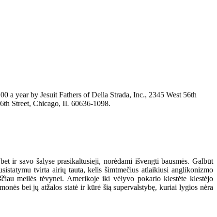
ar by Jesuit Fathers of Della Strada, Inc., 2345 West 56th
6th Street, Chicago, IL 60636-1098.
bet ir savo šalyse prasikaltusieji, norėdami išvengti bausmės. Galbūt
istatymu tvirta airių tauta, kelis šimtmečius atlaikiusi anglikonizmo
iau meilės tėvynei. Amerikoje iki vėlyvo pokario klestėte klestėjo
onės bei jų atžalos statė ir kūrė šią supervalstybę, kuriai lygios nėra