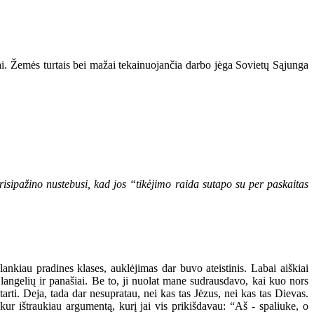
i. Žemės turtais bei mažai tekainuojančia darbo jėga Sovietų Sąjunga
 prisipažino nustebusi, kad jos “tikėjimo raida sutapo su per paskaitas
nkiau pradines klases, auklėjimas dar buvo ateistinis. Labai aiškiai
angelių ir panašiai. Be to, ji nuolat mane sudrausdavo, kai kuo nors
i. Deja, tada dar nesupratau, nei kas tas Jėzus, nei kas tas Dievas.
kur ištraukiau argumentą, kurį jai vis prikišdavau: “Aš - spaliuke, o