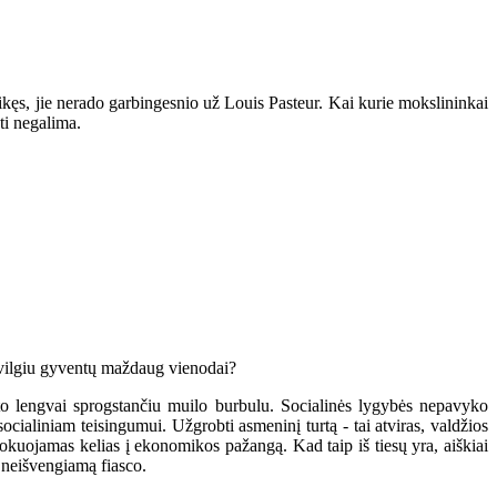
kęs, jie nerado garbingesnio už Louis Pasteur. Kai kurie mokslininkai
nti negalima.
žvilgiu gyventų maždaug vienodai?
to lengvai sprogstančiu muilo burbulu. Socialinės lygybės nepavyko
ocialiniam teisingumui. Užgrobti asmeninį turtą - tai atviras, valdžios
blokuojamas kelias į ekonomikos pažangą. Kad taip iš tiesų yra, aiškiai
neišvengiamą fiasco.