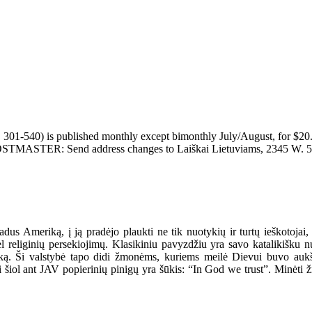
published monthly except bimonthly July/August, for $20.00 a ye
. POSTMASTER: Send address changes to Laiškai Lietuviams, 2345 W. 5
dus Ameriką, į ją pradėjo plaukti ne tik nuotykių ir turtų ieškotojai, 
l religinių persekiojimų. Klasikiniu pavyzdžiu yra savo katalikišku nus
riką. Ši valstybė tapo didi žmonėms, kuriems meilė Dievui buvo aukšč
 šiol ant JAV popierinių pinigų yra šūkis: “In God we trust”. Minėti žm