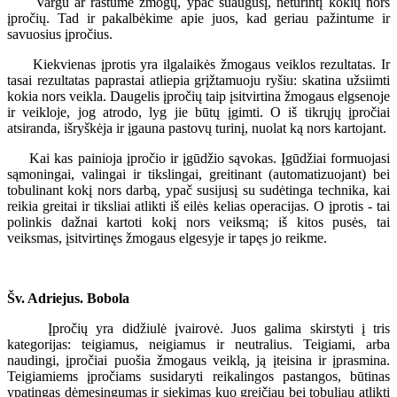
Vargu ar rastume žmogų, ypač suaugusį, neturintį kokių nors
įpročių. Tad ir pakalbėkime apie juos, kad geriau pažintume ir
savuosius įpročius.
Kiekvienas įprotis yra ilgalaikės žmogaus veiklos rezultatas. Ir
tasai rezultatas paprastai atliepia grįžtamuoju ryšiu: skatina užsiimti
kokia nors veikla. Daugelis įpročių taip įsitvirtina žmogaus elgsenoje
ir veikloje, jog atrodo, lyg jie būtų įgimti. O iš tikrųjų įpročiai
atsiranda, išryškėja ir įgauna pastovų turinį, nuolat ką nors kartojant.
Kai kas painioja įpročio ir įgūdžio sąvokas. Įgūdžiai formuojasi
sąmoningai, valingai ir tikslingai, greitinant (automatizuojant) bei
tobulinant kokį nors darbą, ypač susijusį su sudėtinga technika, kai
reikia greitai ir tiksliai atlikti iš eilės kelias operacijas. O įprotis - tai
polinkis dažnai kartoti kokį nors veiksmą; iš kitos pusės, tai
veiksmas, įsitvirtinęs žmogaus elgesyje ir tapęs jo reikme.
Šv. Adriejus. Bobola
Įpročių yra didžiulė įvairovė. Juos galima skirstyti į tris
kategorijas: teigiamus, neigiamus ir neutralius. Teigiami, arba
naudingi, įpročiai puošia žmogaus veiklą, ją įteisina ir įprasmina.
Teigiamiems įpročiams susidaryti reikalingos pastangos, būtinas
ypatingas dėmesingumas ir siekimas kuo greičiau bei tobuliau atlikti