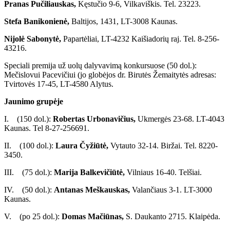
Pranas Pučiliauskas,
Kęstučio 9-6, Vilkaviškis. Tel. 23223.
Stefa Banikonienė,
Baltijos, 1431, LT-3008 Kaunas.
Nijolė Sabonytė,
Papartėliai, LT-4232 Kaišiadorių raj. Tel. 8-256-
43216.
Speciali premija už uolų dalyvavimą konkursuose (50 dol.):
Mečislovui Pacevičiui (jo globėjos dr. Birutės Žemaitytės adresas:
Tvirtovės 17-45, LT-4580 Alytus.
Jaunimo grupėje
I. (150 dol.):
Robertas Urbonavičius,
Ukmergės 23-68. LT-4043
Kaunas. Tel 8-27-256691.
II. (100 dol.):
Laura Čyžiūtė,
Vytauto 32-14. Biržai. Tel. 8220-
3450.
III. (75 dol.):
Marija Balkevičiūtė,
Vilniaus 16-40. Telšiai.
IV. (50 dol.):
Antanas Meškauskas,
Valančiaus 3-1. LT-3000
Kaunas.
V. (po 25 dol.):
Domas Mačiūnas,
S. Daukanto 2715. Klaipėda.