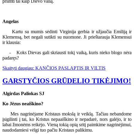
priimti tai kaip Dievo valią.
Angelas
Kartu su mumis sėdinti Virginija gerbia ir užjaučia Emiliją ir
Klemensą, bet negali sutikti su nuomone. Ji prieštarauja Klemensui
ir klausia:
- Koks Dievas gali skriausti tokį vaiką, kuris nieko blogo nėra
padaręs?
Skaityti daugiau: KANČIOS PASLAPTIS IR VILTIS
GARSTYČIOS GRŪDELIO TIKĖJIMO!
Algirdas Paliokas SJ
Ko Jėzus neaiškino?
Mes nagrinėjame Kristaus mokslą ir veiklą. Tačiau nebandome
įsigilinti į tai, ko Kristus nepaaiškino ir nepadarė, nors galėjo, ir to
labai žmonėms reikėjo. Vieną tokią opią sritį paimkime nagrinėjimui,
naudodamiesi vėlgi tuo pačiu Kristaus palikimu.