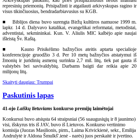
Arkivyskupas patikino, kad prieš prisipažinusius nebus imamasi
represinių priemonių. Prisipažinti ir atgailauti arkivyskupas ragino ir
visus tikinčiuosius, bendradarbiavusius su KGB.
■ Biblijos diena buvo surengta Biržų kultūros namuose 1999 m.
lapkr. 14 d. Dalyvavo katalikai, evangelikai reformatai, metodistai,
adventistai, sekmininkai. Kun. V. Aliulis MIC kalbėjo apie naujai
išleistą Šv. Raštą.
■ Kauno Prisikėlimo bažnyčios ateitis aptarta specialioje
konferencijoje gruodžio 3 d. Per 10 metų bažnyčios atstatymui iš
žmonių ir juridinių asmenų surinkta 2,7 mil. litų, tiek pat gauta iš
valstybės bei savivaldybių. Darbams baigti dar reikia apie 20
milijonų litų.
Skaityti daugiau: Trumpai
Paskutinis lapas
41-ojo
Laiškų lietuviams
konkurso premijų laimėtojai
Konkursui buvo atsiųsta 64 straipsniai (56 suaugusiųjų ir 8 jaunimo)
visi, išskyrus tris iš JAV, buvo iš Lietuvos. Konkurso vertinimo
komisija (Juozas Masilionis, pirm., Laima Krivickienė, sekr., Emilija
Andrulytė ir Aldona Šmulkš'.ienė - narės) juos perskaitė ir įvertino.