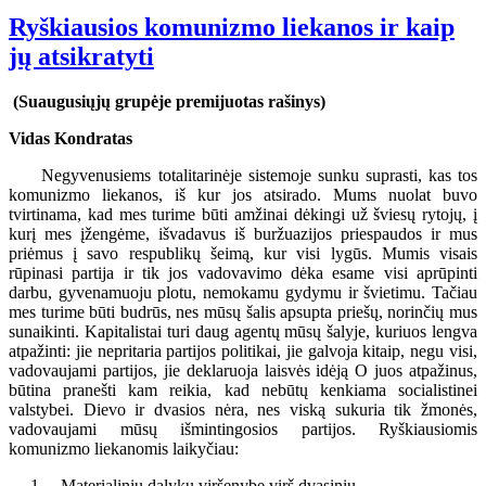
Ryškiausios komunizmo liekanos ir kaip
jų atsikratyti
(Suaugusiųjų grupėje premijuotas rašinys)
Vidas Kondratas
Negyvenusiems totalitarinėje sistemoje sunku suprasti, kas tos
komunizmo liekanos, iš kur jos atsirado. Mums nuolat buvo
tvirtinama, kad mes turime būti amžinai dėkingi už šviesų rytojų, į
kurį mes įžengėme, išvadavus iš buržuazijos priespaudos ir mus
priėmus į savo respublikų šeimą, kur visi lygūs. Mumis visais
rūpinasi partija ir tik jos vadovavimo dėka esame visi aprūpinti
darbu, gyvenamuoju plotu, nemokamu gydymu ir švietimu. Tačiau
mes turime būti budrūs, nes mūsų šalis apsupta priešų, norinčių mus
sunaikinti. Kapitalistai turi daug agentų mūsų šalyje, kuriuos lengva
atpažinti: jie nepritaria partijos politikai, jie galvoja kitaip, negu visi,
vadovaujami partijos, jie deklaruoja laisvės idėją O juos atpažinus,
būtina pranešti kam reikia, kad nebūtų kenkiama socialistinei
valstybei. Dievo ir dvasios nėra, nes viską sukuria tik žmonės,
vadovaujami mūsų išmintingosios partijos. Ryškiausiomis
komunizmo liekanomis laikyčiau:
1. Materialinių dalykų viršenybę virš dvasinių.