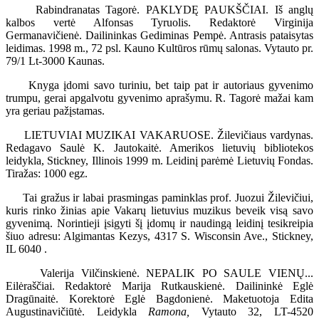
Rabindranatas Tagorė. PAKLYDĘ PAUKŠČIAI. Iš anglų
kalbos vertė Alfonsas Tyruolis. Redaktorė Virginija
Germanavičienė. Dailininkas Gediminas Pempė. Antrasis pataisytas
leidimas. 1998 m., 72 psl. Kauno Kultūros rūmų salonas. Vytauto pr.
79/1 Lt-3000 Kaunas.
Knyga įdomi savo turiniu, bet taip pat ir autoriaus gyvenimo
trumpu, gerai apgalvotu gyvenimo aprašymu. R. Tagorė mažai kam
yra geriau pažįstamas.
LIETUVIAI MUZIKAI VAKARUOSE. Žilevičiaus vardynas.
Redagavo Saulė K. Jautokaitė. Amerikos lietuvių bibliotekos
leidykla, Stickney, Illinois 1999 m. Leidinį parėmė Lietuvių Fondas.
Tiražas: 1000 egz.
Tai gražus ir labai prasmingas paminklas prof. Juozui Žilevičiui,
kuris rinko žinias apie Vakarų lietuvius muzikus beveik visą savo
gyvenimą. Norintieji įsigyti šį įdomų ir naudingą leidinį tesikreipia
šiuo adresu: Algimantas Kezys, 4317 S. Wisconsin Ave., Stickney,
IL 6040 .
Valerija Vilčinskienė. NEPALIK PO SAULE VIENŲ...
Eilėraščiai. Redaktorė Marija Rutkauskienė. Dailininkė Eglė
Dragūnaitė. Korektorė Eglė Bagdonienė. Maketuotoja Edita
Augustinavičiūtė. Leidykla
Ramona,
Vytauto 32, LT-4520