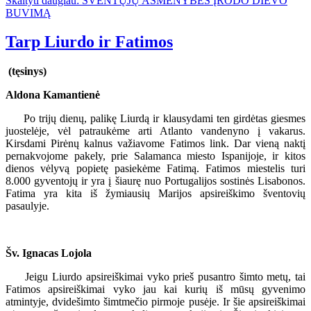
Skaityti daugiau: ŠVENTŲJŲ ASMENYBĖS ĮRODO DIEVO
BUVIMĄ
Tarp Liurdo ir Fatimos
(tęsinys)
Aldona Kamantienė
Po trijų dienų, palikę Liurdą ir klausydami ten girdėtas giesmes
juostelėje, vėl patraukėme arti Atlanto vandenyno į vakarus.
Kirsdami Pirėnų kalnus važiavome Fatimos link. Dar vieną naktį
pernakvojome pakely, prie Salamanca miesto Ispanijoje, ir kitos
dienos vėlyvą popietę pasiekėme Fatimą. Fatimos miestelis turi
8.000 gyventojų ir yra į šiaurę nuo Portugalijos sostinės Lisabonos.
Fatima yra kita iš žymiausių Marijos apsireiškimo šventovių
pasaulyje.
Šv. Ignacas Lojola
Jeigu Liurdo apsireiškimai vyko prieš pusantro šimto metų, tai
Fatimos apsireiškimai vyko jau kai kurių iš mūsų gyvenimo
atmintyje, dvidešimto šimtmečio pirmoje pusėje. Ir šie apsireiškimai