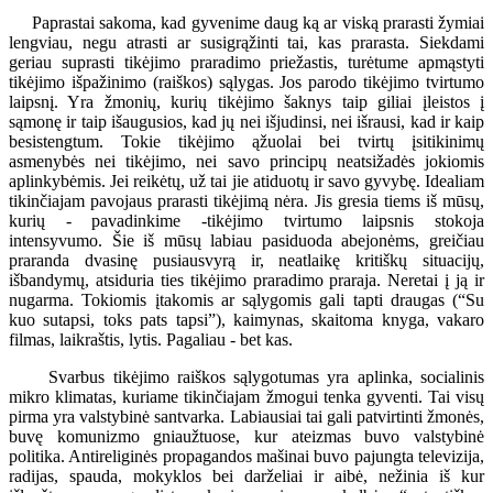
Paprastai sakoma, kad gyvenime daug ką ar viską prarasti žymiai
lengviau, negu atrasti ar susigrąžinti tai, kas prarasta. Siekdami
geriau suprasti tikėjimo praradimo priežastis, turėtume apmąstyti
tikėjimo išpažinimo (raiškos) sąlygas. Jos parodo tikėjimo tvirtumo
laipsnį. Yra žmonių, kurių tikėjimo šaknys taip giliai įleistos į
sąmonę ir taip išaugusios, kad jų nei išjudinsi, nei išrausi, kad ir kaip
besistengtum. Tokie tikėjimo ąžuolai bei tvirtų įsitikinimų
asmenybės nei tikėjimo, nei savo principų neatsižadės jokiomis
aplinkybėmis. Jei reikėtų, už tai jie atiduotų ir savo gyvybę. Idealiam
tikinčiajam pavojaus prarasti tikėjimą nėra. Jis gresia tiems iš mūsų,
kurių - pavadinkime -tikėjimo tvirtumo laipsnis stokoja
intensyvumo. Šie iš mūsų labiau pasiduoda abejonėms, greičiau
praranda dvasinę pusiausvyrą ir, neatlaikę kritiškų situacijų,
išbandymų, atsiduria ties tikėjimo praradimo praraja. Neretai į ją ir
nugarma. Tokiomis įtakomis ar sąlygomis gali tapti draugas (“Su
kuo sutapsi, toks pats tapsi”), kaimynas, skaitoma knyga, vakaro
filmas, laikraštis, lytis. Pagaliau - bet kas.
Svarbus tikėjimo raiškos sąlygotumas yra aplinka, socialinis
mikro klimatas, kuriame tikinčiajam žmogui tenka gyventi. Tai visų
pirma yra valstybinė santvarka. Labiausiai tai gali patvirtinti žmonės,
buvę komunizmo gniaužtuose, kur ateizmas buvo valstybinė
politika. Antireliginės propagandos mašinai buvo pajungta televizija,
radijas, spauda, mokyklos bei darželiai ir aibė, nežinia iš kur