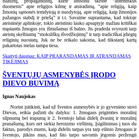
išlaužtų, propagandistų, kurie unisonu skelbė “autentiškus
duomenis” apie religijos kilmę ir atsiradimą, “apie religiją, kaip
žmonių sąmonės temdytoją ir nuodytoją, apie religiją, kaip žmonijos
pažangos stabdį ir priešą” ir t.t. Savaime suprantama, kad tokioje
ateistinėje aplinkoje, tokio ateistinio lauko apsuptyje mažiau kritiškai
mąstantis žmogus yra išmušamas iš balno. Jis pradeda svyruoti tarp
ateistų skelbiamų “moksliškų išvedžiojimų” ir tarp tradiciškai įdiegtų
religinių nuostatų. Juk ne be reikalo sakoma, kad tūkstantį kartų
pakartotas melas tampa tiesa.
Skaityti daugiau: KAIP PRARANDAMAS IR ATRANDAMAS
TIKĖJIMAS
ŠVENTŲJŲ ASMENYBĖS ĮRODO
DIEVO BUVIMĄ
Ignas Naujokas
Norint įsitikinti, kad už šventos asmenybės ir jo gyvenimo stovi
Dievas, reikia pažinti du dalyku: 1. žmogaus prigimties moralinį
silpnumą bei trapumą ir 2. šventojo labai didelį dvasinį ir moralinį
pranašumą, kurs net siekia heroizmo viršūnių. Įsigilinimas į tuos du
faktus, parodys mums, kaip didelis tarpas yra tarp eilinio žmogaus ir
šventojo, įtikins mus, kad šito tarpo savomis jėgomis peržengti