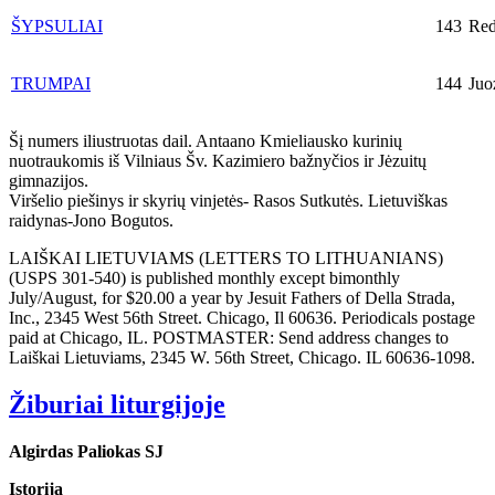
ŠYPSULIAI
143
Red
TRUMPAI
144
Juo
Šį numers iliustruotas dail. Antaano Kmieliausko kurinių
nuotraukomis iš Vilniaus Šv. Kazimiero bažnyčios ir Jėzuitų
gimnazijos.
Viršelio piešinys ir skyrių vinjetės- Rasos Sutkutės. Lietuviškas
raidynas-Jono Bogutos.
LAIŠKAI LIETUVIAMS (LETTERS TO LITHUANIANS)
(USPS 301-540) is published monthly except bimonthly
July/August, for $20.00 a year by Jesuit Fathers of Della Strada,
Inc., 2345 West 56th Street. Chicago, Il 60636. Periodicals postage
paid at Chicago, IL. POSTMASTER: Send address changes to
Laiškai Lietuviams, 2345 W. 56th Street, Chicago. IL 60636-1098.
Žiburiai liturgijoje
Algirdas Paliokas SJ
Istorija