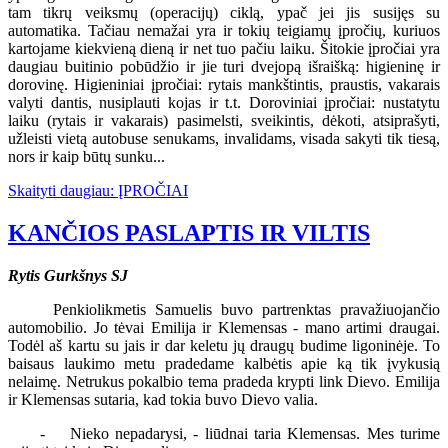
tam tikrų veiksmų (operacijų) ciklą, ypač jei jis susijęs su
automatika. Tačiau nemažai yra ir tokių teigiamų įpročių, kuriuos
kartojame kiekvieną dieną ir net tuo pačiu laiku. Šitokie įpročiai yra
daugiau buitinio pobūdžio ir jie turi dvejopą išraišką: higieninę ir
dorovinę. Higieniniai įpročiai: rytais mankštintis, praustis, vakarais
valyti dantis, nusiplauti kojas ir t.t. Doroviniai įpročiai: nustatytu
laiku (rytais ir vakarais) pasimelsti, sveikintis, dėkoti, atsiprašyti,
užleisti vietą autobuse senukams, invalidams, visada sakyti tik tiesą,
nors ir kaip būtų sunku...
Skaityti daugiau: ĮPROČIAI
KANČIOS PASLAPTIS IR VILTIS
Rytis Gurkšnys SJ
Penkiolikmetis Samuelis buvo partrenktas pravažiuojančio
automobilio. Jo tėvai Emilija ir Klemensas - mano artimi draugai.
Todėl aš kartu su jais ir dar keletu jų draugų budime ligoninėje. To
baisaus laukimo metu pradedame kalbėtis apie ką tik įvykusią
nelaimę. Netrukus pokalbio tema pradeda krypti link Dievo. Emilija
ir Klemensas sutaria, kad tokia buvo Dievo valia.
- Nieko nepadarysi, - liūdnai taria Klemensas. Mes turime