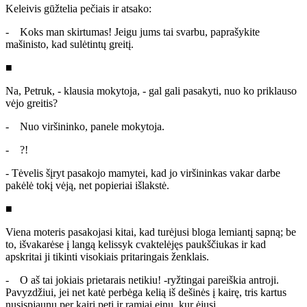
Keleivis gūžtelia pečiais ir atsako:
- Koks man skirtumas! Jeigu jums tai svarbu, paprašykite
mašinisto, kad sulėtintų greitį.
■
Na, Petruk, - klausia mokytoja, - gal gali pasakyti, nuo ko priklauso
vėjo greitis?
- Nuo viršininko, panele mokytoja.
- ?!
- Tėvelis šįryt pasakojo mamytei, kad jo viršininkas vakar darbe
pakėlė tokį vėją, net popieriai išlakstė.
■
Viena moteris pasakojasi kitai, kad turėjusi bloga lemiantį sapną; be
to, išvakarėse į langą kelissyk cvaktelėjęs paukščiukas ir kad
apskritai ji tikinti visokiais pritaringais ženklais.
- O aš tai jokiais prietarais netikiu! -ryžtingai pareiškia antroji.
Pavyzdžiui, jei net katė perbėga kelią iš dešinės į kairę, tris kartus
nusispjaunu per kairį petį ir ramiai einu, kur ėjusi.