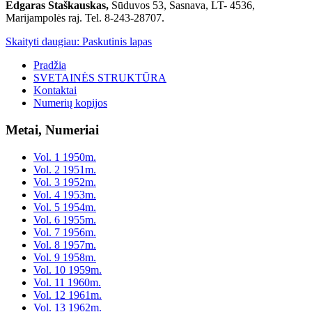
Edgaras Staškauskas,
Sūduvos 53, Sasnava, LT- 4536,
Marijampolės raj. Tel. 8-243-28707.
Skaityti daugiau: Paskutinis lapas
Pradžia
SVETAINĖS STRUKTŪRA
Kontaktai
Numerių kopijos
Metai, Numeriai
Vol. 1 1950m.
Vol. 2 1951m.
Vol. 3 1952m.
Vol. 4 1953m.
Vol. 5 1954m.
Vol. 6 1955m.
Vol. 7 1956m.
Vol. 8 1957m.
Vol. 9 1958m.
Vol. 10 1959m.
Vol. 11 1960m.
Vol. 12 1961m.
Vol. 13 1962m.