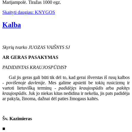
Marijampolė. Tiražas 1000 egz.
Skaityti daugiau: KNYGOS
Kalba
Skyrių tvarko JUOZAS VAIŠNYS SJ
AR GERAS PASAKYMAS
PADIDINTAS KRAUJOSPŪDIS
?
Gal jis geras gali būti tik dėl to, kad gerai išverstas iš rusų kalbos
-
povišenoje davlenije.
Mes galime apsieiti be tokių rusicizmų ir
vartoti lietuvišką terminų
- padidėjęs kraujospūdis
arba
pakitęs
kraujospūdis.
Juk jo niekas kitas nedidina ir nekelia, jis pats padidėja
ar pakyla, žinoma, dažnai dėl paties žmogaus kaltės.
Šv. Kazimieras
■