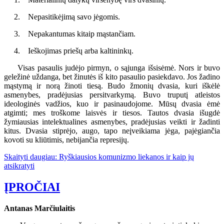
2. Nepasitikėjimą savo jėgomis.
3. Nepakantumas kitaip mąstančiam.
4. Ieškojimas priešų arba kaltininkų.
Visas pasaulis judėjo pirmyn, o sąjunga išsisėmė. Nors ir buvo
geležinė uždanga, bet žinutės iš kito pasaulio pasiekdavo. Jos žadino
mąstymą ir norą žinoti tiesą. Budo žmonių dvasia, kuri iškėlė
asmenybes, pradėjusias persitvarkymą. Buvo truputį atleistos
ideologinės vadžios, kuo ir pasinaudojome. Mūsų dvasia ėmė
atgimti; mes troškome laisvės ir tiesos. Tautos dvasia išugdė
žymiausias intelektualines asmenybes, pradėjusias veikti ir žadinti
kitus. Dvasia stiprėjo, augo, tapo neįveikiama jėga, pajėgiančia
kovoti su kliūtimis, nebijančia represijų.
Skaityti daugiau: Ryškiausios komunizmo liekanos ir kaip jų
atsikratyti
ĮPROČIAI
Antanas Marčiulaitis