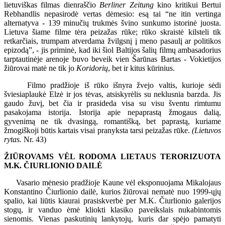
lietuviškas filmas dienraščio
Berliner Zeitung
kino kritikui Bertui
Rebhandlis nepasirodė vertas dėmesio: esą tai “ne itin vertinga
alternatyva - 139 minučių trukmės švino sunkumo istorinė juosta.
Lietuva šiame filme tėra peizažas rūke; rūko skraistė kilsteli tik
retkarčiais, trumpam atverdama žvilgsnį į meno pasaulį ar politikos
epizodą”, - jis priminė, kad iki šiol Baltijos šalių filmų ambasadorius
tarptautinėje arenoje buvo beveik vien Šarūnas Bartas - Vokietijos
žiūrovai matė ne tik jo
Koridorių
, bet ir kitus kūrinius.
Filmo pradžioje iš rūko išnyra žvejo valtis, kurioje sėdi
šviesiaplaukė Elzė ir jos tėvas, atsiskyrėlis su neklusnia barzda. Jis
gaudo žuvį, bet čia ir prasideda visa su visu šventu rimtumu
pasakojama istorija. Istorija apie nepaprastą žmogaus dalią,
gyvenimą ne tik dvasingą, romantišką, bet paprastą, kuriame
žmogiškoji būtis kartais visai pranyksta tarsi peizažas rūke.
(Lietuvos
rytas.
Nr. 43)
ŽIŪROVAMS VĖL RODOMA LIETAUS TERORIZUOTA
M.K. ČIURLIONIO DAILĖ
Vasario mėnesio pradžioje Kaune vėl eksponuojama Mikalojaus
Konstantino Čiurlionio dailė, kurios žiūrovai nematė nuo 1999-ųjų
spalio, kai liūtis kiaurai prasiskverbė per M.K. Čiurlionio galerijos
stogų, ir vanduo ėmė kliokti klasiko paveikslais nukabintomis
sienomis. Vienas paskutinių lankytojų, kuris dar spėjo pamatyti