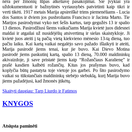
nėra per žmonių lūpas atkeliavę pasakojimai. Šie įvykiai yra
uždokumentuoti ir bažnytinės vyriausybės patvirtinti kaip tikri ir
verti tikėti. 1917 metais Marija apsireiškė trims piemenėliams - Lucia
dos Santos ir dviem jos pusbroliams Francisco ir Jacinta Marto. Tie
Marijos pasirodymai vyko net šešis kartus, tarp gegužės 13 ir spalio
13 dienos. Pasirodžiusi šiems vaikučiams Marija kvietė juos didesnei
maldai ir atgailai už nusidėjėlių atsivertimą ir sielas skaistykloje. Ji
kvietė juos ateiti į tą pačią vietą kiekvieno mėnesio 13-tą dieną, tuo
pačiu laiku. Kai kartą vaikai negalėjo savo pažado išlaikyti ir ateiti,
Marija pasirodė jiems tenai, kur jie buvo. Kai Dievo Motina
pasirodė jiems paskutinį kartą, spalio 13 dieną, 70.000 maldininkų
akivaizdoje, ji save pristatė jiems kaip “Rožančiaus Karalienę” ir
prašė kasdien kalbėti rožančių. Kitas jos prašymas buvo, kad
koplyčia būtų pastatyta toje vietoje jos garbei. Po šito pasirodymo
vaikai su tūkstančiais maldininkų stebėjo stebuklą, kurį Marija buvo
jiems pažadėjusi, kad žmonės įtikėtų.
Skaityti daugiau: Tarp Liurdo ir Fatimos
KNYGOS
Atsiųsta paminėti