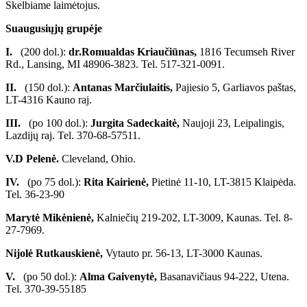
Skelbiame laimėtojus.
Suaugusiųjų grupėje
I.
(200 dol.):
dr.Romualdas Kriaučiūnas,
1816 Tecumseh River
Rd., Lansing, MI 48906-3823. Tel. 517-321-0091.
II.
(150 dol.):
Antanas Marčiulaitis,
Pajiesio 5, Garliavos paštas,
LT-4316 Kauno raj.
III.
(po 100 dol.):
Jurgita Sadeckaitė,
Naujoji 23, Leipalingis,
Lazdijų raj. Tel. 370-68-57511.
V.D Pelenė.
Cleveland, Ohio.
IV.
(po 75 dol.):
Rita Kairienė,
Pietinė 11-10, LT-3815 Klaipėda.
Tel. 36-23-90
Marytė Mikėnienė,
Kalniečių 219-202, LT-3009, Kaunas. Tel. 8-
27-7969.
Nijolė Rutkauskienė,
Vytauto pr. 56-13, LT-3000 Kaunas.
V.
(po 50 dol.):
Alma Gaivenytė,
Basanavičiaus 94-222, Utena.
Tel. 370-39-55185