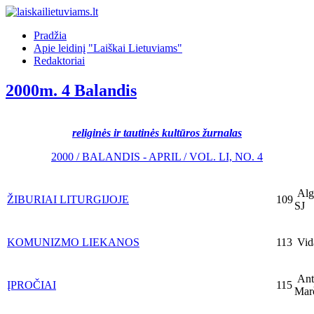
Pradžia
Apie leidinį "Laiškai Lietuviams"
Redaktoriai
2000m. 4 Balandis
religinės ir tautinės kultūros žurnalas
2000 / BALANDIS - APRIL / VOL. LI, NO. 4
Algi
ŽIBURIAI LITURGIJOJE
109
SJ
KOMUNIZMO LIEKANOS
113
Vid
Ant
ĮPROČIAI
115
Marč