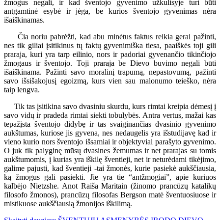
žmogus negali, ir kad šventojo gyvenimo užkulisyje turi būti
antgamtinė esybė ir jėga, be kurios šventojo gyvenimas nėra
išaiškinamas.
Čia noriu pabrėžti, kad abu minėtus faktus reikia gerai pažinti,
nes tik giliai įsitikinus tų faktų gyvenimiška tiesa, paaiškės toji gili
praraja, kuri yra tarp eilinio, nors ir padoriai gyvenančio tikinčiojo
žmogaus ir šventojo. Toji praraja be Dievo buvimo negali būti
išaiškinama. Pažinti savo moralinį trapumą, nepastovumą, pažinti
savo išsišakojusį egoizmą, kurs vien sau malonumo teieško, nėra
taip lengva.
Tik tas įsitikina savo dvasiniu skurdu, kurs rimtai kreipia dėmesį į
savo vidų ir pradeda rimtai siekti tobulybės. Antra vertus, mažai kas
tepažįsta šventojo didybę ir tas svaiginančias dvasinio gyvenimo
aukštumas, kuriose jis gyvena, nes nedaugelis yra išstudijavę kad ir
vieno kurio nors šventojo išsamiai ir objektyviai parašyto gyvenimo.
O juk tik palyginę mūsų dvasines žemumas ir net prarajas su tomis
aukštumomis, į kurias yra iškilę šventieji, net ir neturėdami tikėjimo,
galime pajusti, kad šventieji -tai žmonės, kurie pasiekė aukščiausia,
ką žmogus gali pasiekti. Jie yra tie “antžmogiai”, apie kuriuos
kalbėjo Nietzshe. Anot Raiša Maritain (žinomo prancūzų katalikų
filosofo žmonos), prancūzų filosofas Bergson matė šventuosiuose ir
mistikuose aukščiausią žmonijos iškilimą.