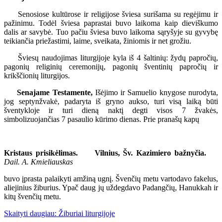
Senosiose kultūrose ir religijose šviesa surišama su regėjimu ir
pažinimu. Todėl šviesa paprastai buvo laikoma kaip dieviškumo
dalis ar savybė. Tuo pačiu šviesa buvo laikoma sąryšyje su gyvybę
teikiančia priežastimi, laime, sveikata, žiniomis ir net grožiu.
Šviesų naudojimas liturgijoje kyla iš 4 šaltinių: žydų papročių,
pagonių religinių ceremonijų, pagonių šventinių papročių ir
krikščionių liturgijos.
Senajame Testamente,
Išėjimo ir Samuelio knygose nurodyta,
jog septynžvakė, padaryta iš gryno aukso, turi visą laiką būti
šventykloje ir turi dieną naktį degti visos 7 žvakės,
simbolizuojančias 7 pasaulio kūrimo dienas. Prie pranašų kapų
Kristaus prisikėlimas.
Vilnius, Šv. Kazimiero bažnyčia.
Dail. A. Kmieliauskas
buvo įprasta palaikyti amžiną ugnį. Švenčių metu vartodavo fakelus,
aliejinius žiburius. Ypač daug jų uždegdavo Padangčių, Hanukkah ir
kitų švenčių metu.
Skaityti daugiau: Žiburiai liturgijoje