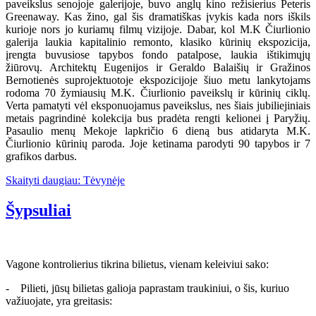
paveikslus senojoje galerijoje, buvo anglų kino režisierius Peteris
Greenaway. Kas žino, gal šis dramatiškas įvykis kada nors iškils
kurioje nors jo kuriamų filmų vizijoje. Dabar, kol M.K Čiurlionio
galerija laukia kapitalinio remonto, klasiko kūrinių ekspozicija,
įrengta buvusiose tapybos fondo patalpose, laukia ištikimųjų
žiūrovų. Architektų Eugenijos ir Geraldo Balaišių ir Gražinos
Bernotienės suprojektuotoje ekspozicijoje šiuo metu lankytojams
rodoma 70 žymiausių M.K. Čiurlionio paveikslų ir kūrinių ciklų.
Verta pamatyti vėl eksponuojamus paveikslus, nes šiais jubiliejiniais
metais pagrindinė kolekcija bus pradėta rengti kelionei į Paryžių.
Pasaulio menų Mekoje lapkričio 6 dieną bus atidaryta M.K.
Čiurlionio kūrinių paroda. Joje ketinama parodyti 90 tapybos ir 7
grafikos darbus.
Skaityti daugiau: Tėvynėje
Šypsuliai
Vagone kontrolierius tikrina bilietus, vienam keleiviui sako:
- Pilieti, jūsų bilietas galioja paprastam traukiniui, o šis, kuriuo
važiuojate, yra greitasis: