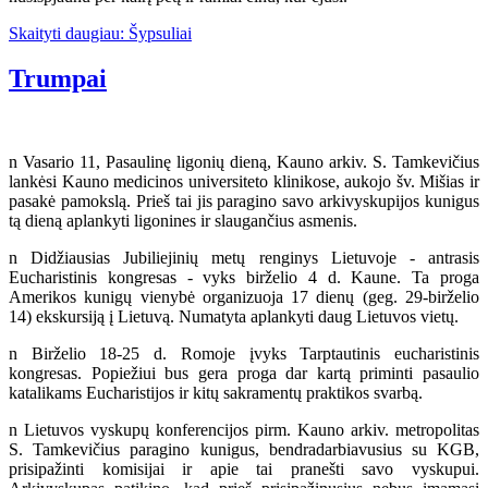
Skaityti daugiau: Šypsuliai
Trumpai
n Vasario 11, Pasaulinę ligonių dieną, Kauno arkiv. S. Tamkevičius
lankėsi Kauno medicinos universiteto klinikose, aukojo šv. Mišias ir
pasakė pamokslą. Prieš tai jis paragino savo arkivyskupijos kunigus
tą dieną aplankyti ligonines ir slaugančius asmenis.
n Didžiausias Jubiliejinių metų renginys Lietuvoje - antrasis
Eucharistinis kongresas - vyks birželio 4 d. Kaune. Ta proga
Amerikos kunigų vienybė organizuoja 17 dienų (geg. 29-birželio
14) ekskursiją į Lietuvą. Numatyta aplankyti daug Lietuvos vietų.
n Birželio 18-25 d. Romoje įvyks Tarptautinis eucharistinis
kongresas. Popiežiui bus gera proga dar kartą priminti pasaulio
katalikams Eucharistijos ir kitų sakramentų praktikos svarbą.
n Lietuvos vyskupų konferencijos pirm. Kauno arkiv. metropolitas
S. Tamkevičius paragino kunigus, bendradarbiavusius su KGB,
prisipažinti komisijai ir apie tai pranešti savo vyskupui.