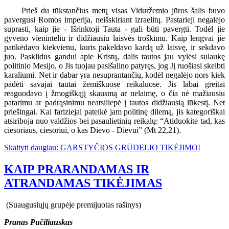
Prieš du tūkstančius metų visas Viduržemio jūros šalis buvo
pavergusi Romos imperija, neišskiriant izraelitų. Pastarieji negalėjo
suprasti, kaip jie - Išrinktoji Tauta - gali būti pavergti. Todėl jie
gyveno vieninteliu ir didžiausiu laisvės troškimu. Kaip lengvai jie
patikėdavo kiekvienu, kuris pakeldavo kardą už laisvę, ir sekdavo
juo. Pasklidus gandui apie Kristų, dalis tautos jau vylėsi sulaukę
politinio Mesijo, o Jis tuojau pasišalino patyręs, jog Jį ruošiasi skelbti
karaliumi. Net ir dabar yra nesuprantančių, kodėl negalėjo nors kiek
padėti savajai tautai žemiškuose reikaluose. Jis labai greitai
reaguodavo į žmogiškąjį skausmą ar nelaimę, o čia nė mažiausiu
patarimu ar padrąsinimu neatsiliepė į tautos didžiausią lūkestį. Net
priešingai. Kai fariziejai pateikė jam politinę dilemą, jis kategoriškai
atsiriboja nuo valdžios bei pasaulietinių reikalų: “Atiduokite tad, kas
ciesoriaus, ciesoriui, o kas Dievo - Dievui” (Mt 22,21).
Skaityti daugiau: GARSTYČIOS GRŪDELIO TIKĖJIMO!
KAIP PRARANDAMAS IR
ATRANDAMAS TIKĖJIMAS
(Suaugusiųjų grupėje premijuotas rašinys)
Pranas Pučiliauskas