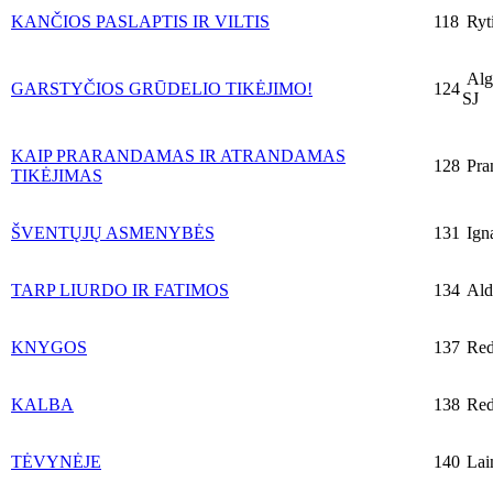
KANČIOS PASLAPTIS IR VILTIS
118
Ryt
Algi
GARSTYČIOS GRŪDELIO TIKĖJIMO!
124
SJ
KAIP PRARANDAMAS IR ATRANDAMAS
128
Pran
TIKĖJIMAS
ŠVENTŲJŲ ASMENYBĖS
131
Ign
TARP LIURDO IR FATIMOS
134
Ald
KNYGOS
137
Red
KALBA
138
Red
TĖVYNĖJE
140
Lai