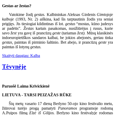
Gestas ar žestas?
Vatokime žodį
gestas.
Kalbininkas Aleksas Girdenis
Gimtojoje
kalboje
(1993, Nr. 2) aiškina, kad šis tarptautinis žodis yra seniai
prigijęs. Jis tiesiogiai kildintinas iš lot.
gestus
“mostas, kūno judesys
ar padėtis”.
Žestas
kartais pasakomas, nusižiūrėjus į rusus, kurie
savo
žest
yra gavę iš prancūzų
geste
(tariamas
žest).
Mūsų klasikinės
indoeuropietiškos sandaros kalbai, be jokios abejonės, geriau tinka
gestas,
paimtas iš pirminio šaltinio. Bet abejo, ir prancūzų
geste
yra
paimtas iš lotynų
gestus.
Skaityti daugiau: Kalba
Tėvynėje
Paruošė Laima Krivickienė
LIETUVA - TARSI PEIZAŽAS RŪKE
Šių metų vasario 17 dieną Berlyno 50-ojo kino festivalio metu,
žiūrovai turėjo progą pamatyti
Panoramos
programoje rodomą
A.Puipos filmą
Elzė iš Gilijos.
Berlyno kino festivalyje rodomas