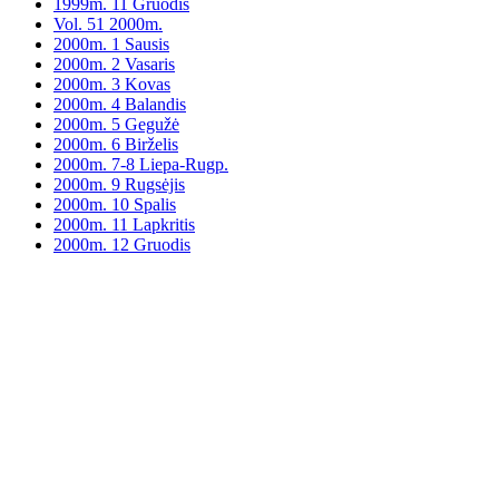
1999m. 11 Gruodis
Vol. 51 2000m.
2000m. 1 Sausis
2000m. 2 Vasaris
2000m. 3 Kovas
2000m. 4 Balandis
2000m. 5 Gegužė
2000m. 6 Birželis
2000m. 7-8 Liepa-Rugp.
2000m. 9 Rugsėjis
2000m. 10 Spalis
2000m. 11 Lapkritis
2000m. 12 Gruodis