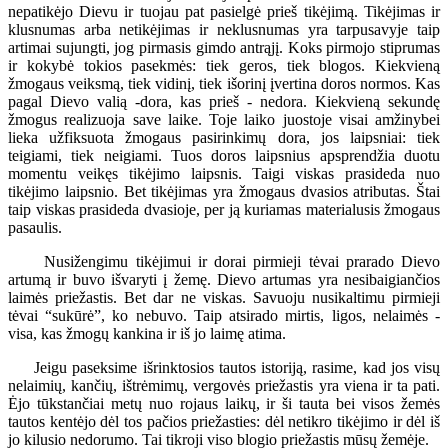
nepatikėjo Dievu ir tuojau pat pasielgė prieš tikėjimą. Tikėjimas ir
klusnumas arba netikėjimas ir neklusnumas yra tarpusavyje taip
artimai sujungti, jog pirmasis gimdo antrąjį. Koks pirmojo stiprumas
ir kokybė tokios pasekmės: tiek geros, tiek blogos. Kiekvieną
žmogaus veiksmą, tiek vidinį, tiek išorinį įvertina doros normos. Kas
pagal Dievo valią -dora, kas prieš - nedora. Kiekvieną sekundę
žmogus realizuoja save laike. Toje laiko juostoje visai amžinybei
lieka užfiksuota žmogaus pasirinkimų dora, jos laipsniai: tiek
teigiami, tiek neigiami. Tuos doros laipsnius apsprendžia duotu
momentu veikęs tikėjimo laipsnis. Taigi viskas prasideda nuo
tikėjimo laipsnio. Bet tikėjimas yra žmogaus dvasios atributas. Štai
taip viskas prasideda dvasioje, per ją kuriamas materialusis žmogaus
pasaulis.
Nusižengimu tikėjimui ir dorai pirmieji tėvai prarado Dievo
artumą ir buvo išvaryti į žemę. Dievo artumas yra nesibaigiančios
laimės priežastis. Bet dar ne viskas. Savuoju nusikaltimu pirmieji
tėvai “sukūrė”, ko nebuvo. Taip atsirado mirtis, ligos, nelaimės -
visa, kas žmogų kankina ir iš jo laimę atima.
Jeigu paseksime išrinktosios tautos istoriją, rasime, kad jos visų
nelaimių, kančių, ištrėmimų, vergovės priežastis yra viena ir ta pati.
Ėjo tūkstančiai metų nuo rojaus laikų, ir ši tauta bei visos žemės
tautos kentėjo dėl tos pačios priežasties: dėl netikro tikėjimo ir dėl iš
jo kilusio nedorumo. Tai tikroji viso blogio priežastis mūsų žemėje.