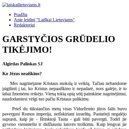
Pradžia
Apie leidinį "Laiškai Lietuviams"
Redaktoriai
GARSTYČIOS GRŪDELIO
TIKĖJIMO!
Algirdas Paliokas SJ
Ko Jėzus neaiškino?
Mes nagrinėjame Kristaus mokslą ir veiklą. Tačiau nebandome
įsigilinti į tai, ko Kristus nepaaiškino ir nepadarė, nors galėjo, ir to
labai žmonėms reikėjo. Vieną tokią opią sritį paimkime nagrinėjimui,
naudodamiesi vėlgi tuo pačiu Kristaus palikimu.
Prieš du tūkstančius metų visas Viduržemio jūros šalis buvo
pavergusi Romos imperija, neišskiriant izraelitų. Pastarieji negalėjo
suprasti, kaip jie - Išrinktoji Tauta - gali būti pavergti. Todėl jie
gyveno vieninteliu ir didžiausiu laisvės troškimu. Kaip lengvai jie