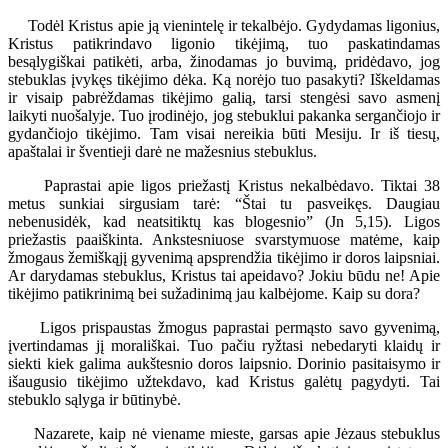
Todėl Kristus apie ją vienintelę ir tekalbėjo. Gydydamas ligonius,
Kristus patikrindavo ligonio tikėjimą, tuo paskatindamas
besąlygiškai patikėti, arba, žinodamas jo buvimą, pridėdavo, jog
stebuklas įvykęs tikėjimo dėka. Ką norėjo tuo pasakyti? Iškeldamas
ir visaip pabrėždamas tikėjimo galią, tarsi stengėsi savo asmenį
laikyti nuošalyje. Tuo įrodinėjo, jog stebuklui pakanka sergančiojo ir
gydančiojo tikėjimo. Tam visai nereikia būti Mesiju. Ir iš tiesų,
apaštalai ir šventieji darė ne mažesnius stebuklus.
Paprastai apie ligos priežastį Kristus nekalbėdavo. Tiktai 38
metus sunkiai sirgusiam tarė: “Štai tu pasveikęs. Daugiau
nebenusidėk, kad neatsitiktų kas blogesnio” (Jn 5,15). Ligos
priežastis paaiškinta. Ankstesniuose svarstymuose matėme, kaip
žmogaus žemiškąjį gyvenimą apsprendžia tikėjimo ir doros laipsniai.
Ar darydamas stebuklus, Kristus tai apeidavo? Jokiu būdu ne! Apie
tikėjimo patikrinimą bei sužadinimą jau kalbėjome. Kaip su dora?
Ligos prispaustas žmogus paprastai permąsto savo gyvenimą,
įvertindamas jį morališkai. Tuo pačiu ryžtasi nebedaryti klaidų ir
siekti kiek galima aukštesnio doros laipsnio. Dorinio pasitaisymo ir
išaugusio tikėjimo užtekdavo, kad Kristus galėtų pagydyti. Tai
stebuklo sąlyga ir būtinybė.
Nazarete, kaip nė viename mieste, garsas apie Jėzaus stebuklus