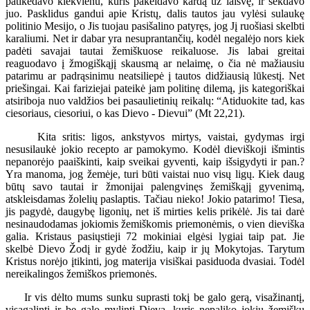
patikėdavo kiekvienu, kuris pakeldavo kardą už laisvę, ir sekdavo
juo. Pasklidus gandui apie Kristų, dalis tautos jau vylėsi sulaukę
politinio Mesijo, o Jis tuojau pasišalino patyręs, jog Jį ruošiasi skelbti
karaliumi. Net ir dabar yra nesuprantančių, kodėl negalėjo nors kiek
padėti savajai tautai žemiškuose reikaluose. Jis labai greitai
reaguodavo į žmogiškąjį skausmą ar nelaimę, o čia nė mažiausiu
patarimu ar padrąsinimu neatsiliepė į tautos didžiausią lūkestį. Net
priešingai. Kai fariziejai pateikė jam politinę dilemą, jis kategoriškai
atsiriboja nuo valdžios bei pasaulietinių reikalų: “Atiduokite tad, kas
ciesoriaus, ciesoriui, o kas Dievo - Dievui” (Mt 22,21).
Kita sritis: ligos, ankstyvos mirtys, vaistai, gydymas irgi
nesusilaukė jokio recepto ar pamokymo. Kodėl dieviškoji išmintis
nepanorėjo paaiškinti, kaip sveikai gyventi, kaip išsigydyti ir pan.?
Yra manoma, jog žemėje, turi būti vaistai nuo visų ligų. Kiek daug
būtų savo tautai ir žmonijai palengvinęs žemiškąjį gyvenimą,
atskleisdamas žolelių paslaptis. Tačiau nieko! Jokio patarimo! Tiesa,
jis pagydė, daugybę ligonių, net iš mirties kelis prikėlė. Jis tai darė
nesinaudodamas jokiomis žemiškomis priemonėmis, o vien dieviška
galia. Kristaus pasiųstieji 72 mokiniai elgėsi lygiai taip pat. Jie
skelbė Dievo Žodį ir gydė žodžiu, kaip ir jų Mokytojas. Tarytum
Kristus norėjo įtikinti, jog materija visiškai pasiduoda dvasiai. Todėl
nereikalingos žemiškos priemonės.
Ir vis dėlto mums sunku suprasti tokį be galo gerą, visažinantį,
visagalintį ir be galo mylintį Dievą, kuris nepaliko jokių žemiškų