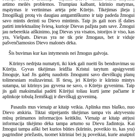
artimo meilės problemos. Trumpiau kalbant, kūrinio matymas,
mąstymas ir vertinimas artėja prie Kūrėjo. Tikėjimas įlieja į
žmogiškąjį protą vis daugiau antgamtiškumo ir taip padeda žmogui
savo mintis derinti su Dievo mintimis. Taip jis gali nors iš dalies
patirti intelektualinę šviesą, kurioje Dievas pažįsta pats save. Žmogui
jau nebereikia aiškinimo, jog Dievas yra visatos, istorijos ir viso, kas
yra, Viešpats. Dievas yra ne tik prie žmogaus, bet ir viduje
pašvenčiamosios Dievo malonės dėka.
Šis buvimas kur kas intymesnis nei žmogus galvoja.
Kūrinys nedrįsta numatyti, iki kiek gali nueiti šis bendravimas su
Kūrėju. Gyvas tikėjimas leidžia Kristui tarytum apsigyventi
žmoguje, kad Jis galėtų naudotis žmogumi savo dieviškųjų planų
tolimesniam realizavimui. Iš tiesų, jei Kūrėjo ir kūrinio mintys
sutampa, tai kūrinys jau gyvena ne savo, o Kūrėjo gyvenimu. Taip
jis gali maksimaliai padėti Kūrėjui toliau kurti jame pačiame ir
aplinkoje tobulą žemiškąjį ir dieviškąjį gyvenimą.
Pasaulis mus vienaip ar kitaip veikia. Aplinka mus blaško, nuo
Dievo atskiria. Tiktai stiprėjantis tikėjimas tampa vis aktyvesniu
mūsų priimamos informacijos keitikliu. Vienaip ar kitaip atėjusi
informacija tikėjimo dėka tampa artumo su Dievu žadintoja. Kai
žmogui tampa aiški bet kurios būties (kūrinio, poveikio to, kas yra)
pagrindinė priežastis, tuomet kūriniai bei jų poveikiai, kurie anaiptol