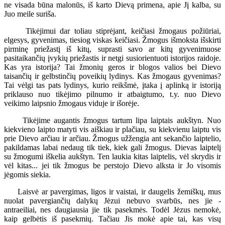
ne visada būna malonūs, iš karto Dievą primena, apie Jį kalba, su
Juo meile suriša.
Tikėjimui dar toliau stiprėjant, keičiasi žmogaus požiūriai,
elgesys, gyvenimas, tiesiog viskas keičiasi. Žmogus išmoksta išskirti
pirminę priežastį iš kitų, suprasti savo ar kitų gyvenimuose
pasitaikančių įvykių priežastis ir netgi susiorientuoti istorijos raidoje.
Kas yra istorija? Tai žmonių geros ir blogos valios bei Dievo
taisančių ir gelbstinčių poveikių lydinys. Kas žmogaus gyvenimas?
Tai vėlgi tas pats lydinys, kurio reikšmė, įtaka į aplinką ir istoriją
priklauso nuo tikėjimo pilnumo ir atbaigtumo, t.y. nuo Dievo
veikimo laipsnio žmogaus viduje ir išorėje.
Tikėjime augantis žmogus tartum lipa laiptais aukštyn. Nuo
kiekvieno laipto matyti vis aiškiau ir plačiau, su kiekvienu laiptu vis
prie Dievo arčiau ir arčiau. Žmogus užžengia ant sekančio laiptelio,
pakildamas labai nedaug tik tiek, kiek gali žmogus. Dievas laiptelį
su žmogumi iškelia aukštyn. Ten laukia kitas laiptelis, vėl skrydis ir
vėl kitas... jei tik žmogus be perstojo Dievo alksta ir Jo visomis
jėgomis siekia.
Laisvė ar pavergimas, ligos ir vaistai, ir daugelis žemiškų, mus
nuolat pavergiančių dalykų Jėzui nebuvo svarbūs, nes jie -
antraeiliai, nes daugiausia jie tik pasekmės. Todėl Jėzus nemokė,
kaip gelbėtis iš pasekmių. Tačiau Jis mokė apie tai, kas visų