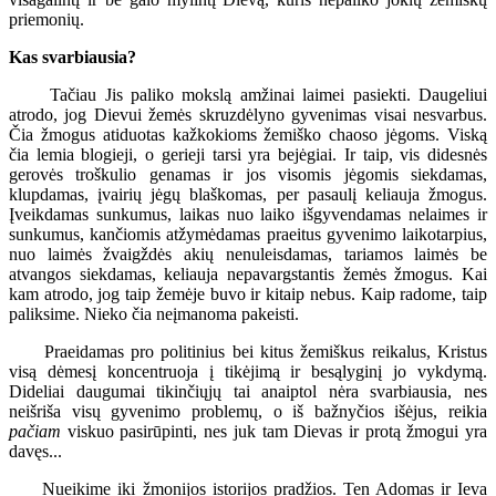
priemonių.
Kas svarbiausia?
Tačiau Jis paliko mokslą amžinai laimei pasiekti. Daugeliui
atrodo, jog Dievui žemės skruzdėlyno gyvenimas visai nesvarbus.
Čia žmogus atiduotas kažkokioms žemiško chaoso jėgoms. Viską
čia lemia blogieji, o gerieji tarsi yra bejėgiai. Ir taip, vis didesnės
gerovės troškulio genamas ir jos visomis jėgomis siekdamas,
klupdamas, įvairių jėgų blaškomas, per pasaulį keliauja žmogus.
Įveikdamas sunkumus, laikas nuo laiko išgyvendamas nelaimes ir
sunkumus, kančiomis atžymėdamas praeitus gyvenimo laikotarpius,
nuo laimės žvaigždės akių nenuleisdamas, tariamos laimės be
atvangos siekdamas, keliauja nepavargstantis žemės žmogus. Kai
kam atrodo, jog taip žemėje buvo ir kitaip nebus. Kaip radome, taip
paliksime. Nieko čia neįmanoma pakeisti.
Praeidamas pro politinius bei kitus žemiškus reikalus, Kristus
visą dėmesį koncentruoja į tikėjimą ir besąlyginį jo vykdymą.
Dideliai daugumai tikinčiųjų tai anaiptol nėra svarbiausia, nes
neišriša visų gyvenimo problemų, o iš bažnyčios išėjus, reikia
pačiam
viskuo pasirūpinti, nes juk tam Dievas ir protą žmogui yra
davęs...
Nueikime iki žmonijos istorijos pradžios. Ten Adomas ir Ieva