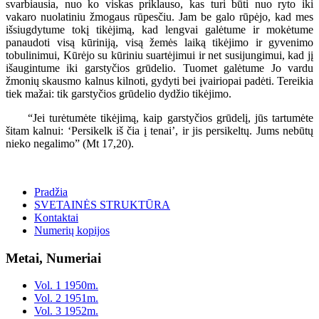
svarbiausia, nuo ko viskas priklauso, kas turi būti nuo ryto iki
vakaro nuolatiniu žmogaus rūpesčiu. Jam be galo rūpėjo, kad mes
išsiugdytume tokį tikėjimą, kad lengvai galėtume ir mokėtume
panaudoti visą kūriniją, visą žemės laiką tikėjimo ir gyvenimo
tobulinimui, Kūrėjo su kūriniu suartėjimui ir net susijungimui, kad jį
išaugintume iki garstyčios grūdelio. Tuomet galėtume Jo vardu
žmonių skausmo kalnus kilnoti, gydyti bei įvairiopai padėti. Tereikia
tiek mažai: tik garstyčios grūdelio dydžio tikėjimo.
“Jei turėtumėte tikėjimą, kaip garstyčios grūdelį, jūs tartumėte
šitam kalnui: ‘Persikelk iš čia į tenai’, ir jis persikeltų. Jums nebūtų
nieko negalimo” (Mt 17,20).
Pradžia
SVETAINĖS STRUKTŪRA
Kontaktai
Numerių kopijos
Metai, Numeriai
Vol. 1 1950m.
Vol. 2 1951m.
Vol. 3 1952m.