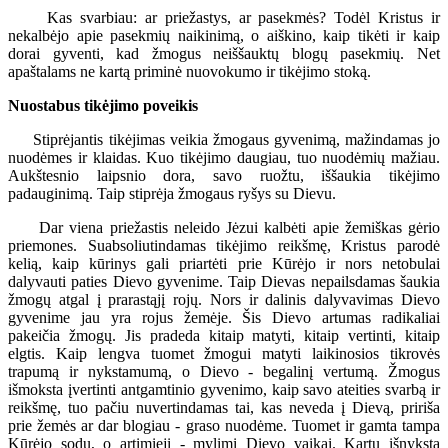
Kas svarbiau: ar priežastys, ar pasekmės? Todėl Kristus ir
nekalbėjo apie pasekmių naikinimą, o aiškino, kaip tikėti ir kaip
dorai gyventi, kad žmogus neiššauktų blogų pasekmių. Net
apaštalams ne kartą priminė nuovokumo ir tikėjimo stoką.
Nuostabus tikėjimo poveikis
Stiprėjantis tikėjimas veikia žmogaus gyvenimą, mažindamas jo
nuodėmes ir klaidas. Kuo tikėjimo daugiau, tuo nuodėmių mažiau.
Aukštesnio laipsnio dora, savo ruožtu, iššaukia tikėjimo
padauginimą. Taip stiprėja žmogaus ryšys su Dievu.
Dar viena priežastis neleido Jėzui kalbėti apie žemiškas gėrio
priemones. Suabsoliutindamas tikėjimo reikšmę, Kristus parodė
kelią, kaip kūrinys gali priartėti prie Kūrėjo ir nors netobulai
dalyvauti paties Dievo gyvenime. Taip Dievas nepailsdamas šaukia
žmogų atgal į prarastąjį rojų. Nors ir dalinis dalyvavimas Dievo
gyvenime jau yra rojus žemėje. Šis Dievo artumas radikaliai
pakeičia žmogų. Jis pradeda kitaip matyti, kitaip vertinti, kitaip
elgtis. Kaip lengva tuomet žmogui matyti laikinosios tikrovės
trapumą ir nykstamumą, o Dievo - begalinį vertumą. Žmogus
išmoksta įvertinti antgamtinio gyvenimo, kaip savo ateities svarbą ir
reikšmę, tuo pačiu nuvertindamas tai, kas neveda į Dievą, pririša
prie žemės ar dar blogiau - graso nuodėme. Tuomet ir gamta tampa
Kūrėjo sodu, o artimieji - mylimi Dievo vaikai. Kartu išnyksta