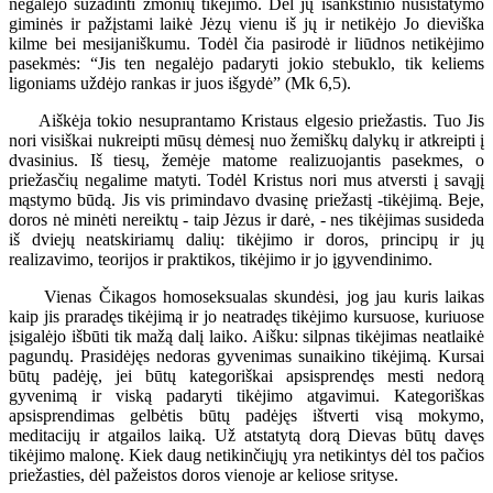
negalėjo sužadinti žmonių tikėjimo. Dėl jų išankstinio nusistatymo
giminės ir pažįstami laikė Jėzų vienu iš jų ir netikėjo Jo dieviška
kilme bei mesijaniškumu. Todėl čia pasirodė ir liūdnos netikėjimo
pasekmės: “Jis ten negalėjo padaryti jokio stebuklo, tik keliems
ligoniams uždėjo rankas ir juos išgydė” (Mk 6,5).
Aiškėja tokio nesuprantamo Kristaus elgesio priežastis. Tuo Jis
nori visiškai nukreipti mūsų dėmesį nuo žemiškų dalykų ir atkreipti į
dvasinius. Iš tiesų, žemėje matome realizuojantis pasekmes, o
priežasčių negalime matyti. Todėl Kristus nori mus atversti į savąjį
mąstymo būdą. Jis vis primindavo dvasinę priežastį -tikėjimą. Beje,
doros nė minėti nereiktų - taip Jėzus ir darė, - nes tikėjimas susideda
iš dviejų neatskiriamų dalių: tikėjimo ir doros, principų ir jų
realizavimo, teorijos ir praktikos, tikėjimo ir jo įgyvendinimo.
Vienas Čikagos homoseksualas skundėsi, jog jau kuris laikas
kaip jis praradęs tikėjimą ir jo neatradęs tikėjimo kursuose, kuriuose
įsigalėjo išbūti tik mažą dalį laiko. Aišku: silpnas tikėjimas neatlaikė
pagundų. Prasidėjęs nedoras gyvenimas sunaikino tikėjimą. Kursai
būtų padėję, jei būtų kategoriškai apsisprendęs mesti nedorą
gyvenimą ir viską padaryti tikėjimo atgavimui. Kategoriškas
apsisprendimas gelbėtis būtų padėjęs ištverti visą mokymo,
meditacijų ir atgailos laiką. Už atstatytą dorą Dievas būtų davęs
tikėjimo malonę. Kiek daug netikinčiųjų yra netikintys dėl tos pačios
priežasties, dėl pažeistos doros vienoje ar keliose srityse.