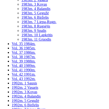
1983m. 3 Kovas
1983m. 4 Balandis
1983m. 5 Gegužė
1983m. 6 Birželis
1983m. 7 Liepa-Rugp.
1983m. 8 Rugsėjis
1983m. 9 Spalis
1983m. 10 Lapkritis
1983m. 11 Gruodis
Vol. 35 1984m.
Vol. 36 1985m.
Vol. 37 1986m.
Vol. 38 1987m.
Vol. 39 1988m.
Vol. 40 1989m.
Vol. 41 1990m.
Vol. 42 1991m.
Vol. 43 1992m.
1992m. 1 Sausis
1992m. 2 Vasaris
1992m. 3 Kovas
1992m. 4 Balandis
1992m. 5 Gegužė
1992m. 6 Birželis