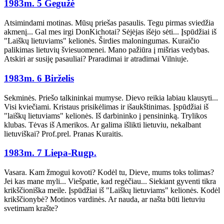
1983m. 5 Gegužė
Atsimindami motinas. Mūsų priešas pasaulis. Tegu pirmas sviedžia
akmenį... Gal mes irgi DonKichotai? Sėjėjas išėjo sėti... Įspūdžiai iš
"Laiškų lietuviams" kelionės. Širdies maloningumas. Kuraičio
palikimas lietuvių šviesuomenei. Mano pažiūra į mišrias vedybas.
Atskiri ar susiję pasauliai? Praradimai ir atradimai Vilniuje.
1983m. 6 Birželis
Sekminės. Priešo talkininkai mumyse. Dievo reikia labiau klausyti...
Visi kviečiami. Kristaus prisikėlimas ir išaukštinimas. Įspūdžiai iš
"laiškų lietuviams" kelionės. Iš darbininko į pensininką. Trylikos
klubas. Tėvas iš Amerikos. Ar galima išlikti lietuviu, nekalbant
lietuviškai? Prof.prel. Pranas Kuraitis.
1983m. 7 Liepa-Rugp.
Vasara. Kam žmogui kovoti? Kodėl tu, Dieve, mums toks tolimas?
Jei kas mane myli... Viešpatie, kad regėčiau... Siekiant gyventi tikra
krikščioniška meile. Įspūdžiai iš "Laiškų lietuviams" kelionės. Kodėl
krikščionybė? Motinos vardinės. Ar nauda, ar našta būti lietuviu
svetimam krašte?