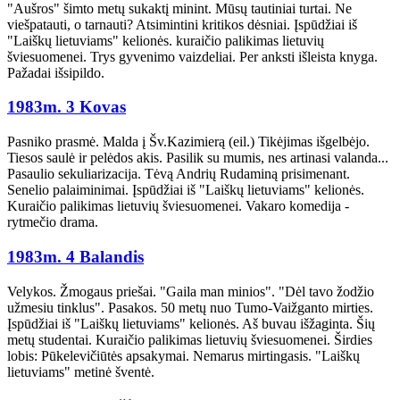
"Aušros" šimto metų sukaktį minint. Mūsų tautiniai turtai. Ne
viešpatauti, o tarnauti? Atsimintini kritikos dėsniai. Įspūdžiai iš
"Laiškų lietuviams" kelionės. kuraičio palikimas lietuvių
šviesuomenei. Trys gyvenimo vaizdeliai. Per anksti išleista knyga.
Pažadai išsipildo.
1983m. 3 Kovas
Pasniko prasmė. Malda į Šv.Kazimierą (eil.) Tikėjimas išgelbėjo.
Tiesos saulė ir pelėdos akis. Pasilik su mumis, nes artinasi valanda...
Pasaulio sekuliarizacija. Tėvą Andrių Rudaminą prisimenant.
Senelio palaiminimai. Įspūdžiai iš "Laiškų lietuviams" kelionės.
Kuraičio palikimas lietuvių šviesuomenei. Vakaro komedija -
rytmečio drama.
1983m. 4 Balandis
Velykos. Žmogaus priešai. "Gaila man minios". "Dėl tavo žodžio
užmesiu tinklus". Pasakos. 50 metų nuo Tumo-Vaižganto mirties.
Įspūdžiai iš "Laiškų lietuviams" kelionės. Aš buvau išžaginta. Šių
metų studentai. Kuraičio palikimas lietuvių šviesuomenei. Širdies
lobis: Pūkelevičiūtės apsakymai. Nemarus mirtingasis. "Laiškų
lietuviams" metinė šventė.