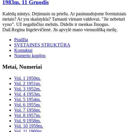
1983m. 11 Gruodis
Kalėdų mintys. Dėjimasis su priešu. Ar pasinaudojome šventaisiais
metais? Ar yra skaistykla? Tarnauti vienam valdovui. "Jie nebeturi
vyno". Už negalinčius melstis. Didelis ir menkas žmogus.
Dail.Regina Ingelevičienė. Jis apvylė mano vienuolišką meilę.
Pradžia
SVETAINĖS STRUKTŪRA
Kontaktai
Numerių kopijos
Metai, Numeriai
Vol. 1 1950m.
Vol. 2 1951m.
Vol. 3 1952m.
Vol. 4 1953m.
Vol. 5 1954m.
Vol. 6 1955m.
Vol. 7 1956m.
Vol. 8 1957m.
Vol. 9 1958m.
Vol. 10 1959m.
Vol. 11 1960m.