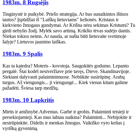
1983m. 8 Rugsėjis
Tinginystė ir puikybė. Priešo strategija. Ar bus sunaikintos ištisos
tautos? Įspūdžiai iš "Laiškų lietuviams" kelionės. Kristaus ir
kiekvieno žmogaus gundymai. Ar Krišna nėra sekimas Kristumi? Tu
girdi nebylio žodį. Mylėk savo artimą. Krikšto tėvas sudėjo dantis.
Niekas tokios neims. Ar nauda, ar našta būti lietuvaite svetimoje
šalyje? Lietuvos jaunimo laiškas.
1983m. 9 Spalis
Kas ta katedra? Moteris - kovotoja. Saugokitės godumo. Lepanto
pergalė. Štai kodėl nesiveržiave prie tavęs, Dieve. Skandinavijoje.
Siekiant dalyvauti palaiminimuose. Nebūkite susirūpinę. Arabų
turgus. Aš viengungis... ji viengungė... Kiek vienas kitam galime
pažadėti. Šviesa tarp medžių.
1983m. 10 Lapkritis
Mirtis ir amžinybė.Adventas. Garbė ir grobis. Palaiminti teisieji ir
persekiojamieji. Kas mus labiau naikina? Palaiminti... Nebijokite ir
nesirūpinkite. Didelis ir menkas žmogus. Vaikiško vyro kelias į
vyrišką gyvenimą.