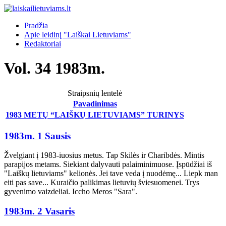
Pradžia
Apie leidinį "Laiškai Lietuviams"
Redaktoriai
Vol. 34 1983m.
Straipsnių lentelė
Pavadinimas
1983 METŲ “LAIŠKŲ LIETUVIAMS” TURINYS
1983m. 1 Sausis
Žvelgiant į 1983-iuosius metus. Tap Skilės ir Charibdės. Mintis
parapijos metams. Siekiant dalyvauti palaiminimuose. Įspūdžiai iš
"Laiškų lietuviams" kelionės. Jei tave veda į nuodėmę... Liepk man
eiti pas save... Kuraičio palikimas lietuvių šviesuomenei. Trys
gyvenimo vaizdeliai. Iccho Meros "Sara".
1983m. 2 Vasaris