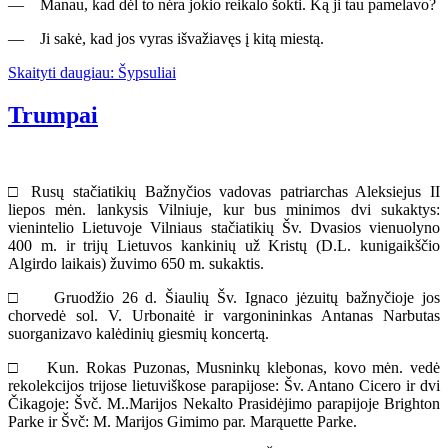
— Manau, kad dėl to nėra jokio reikalo šokti. Ką ji tau pamelavo?
— Ji sakė, kad jos vyras išvažiavęs į kitą miestą.
Skaityti daugiau: Šypsuliai
Trumpai
□ Rusų stačiatikių Bažnyčios vadovas patriarchas Aleksiejus II
liepos mėn. lankysis Vilniuje, kur bus minimos dvi sukaktys:
vienintelio Lietuvoje Vilniaus stačiatikių Šv. Dvasios vienuolyno
400 m. ir trijų Lietuvos kankinių už Kristų (D.L. kunigaikščio
Algirdo laikais) žuvimo 650 m. sukaktis.
□ Gruodžio 26 d. Šiaulių Šv. Ignaco jėzuitų bažnyčioje jos
chorvedė sol. V. Urbonaitė ir vargonininkas Antanas Narbutas
suorganizavo kalėdinių giesmių koncertą.
□ Kun. Rokas Puzonas, Musninkų klebonas, kovo mėn. vedė
rekolekcijos trijose lietuviškose parapijose: Šv. Antano Cicero ir dvi
Čikagoje: Švč. M..Marijos Nekalto Prasidėjimo parapijoje Brighton
Parke ir Švč: M. Marijos Gimimo par. Marąuette Parke.