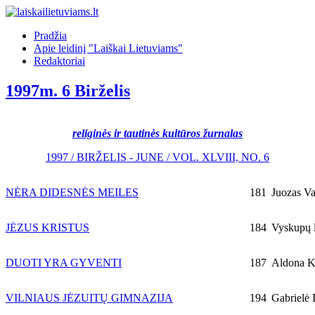
Pradžia
Apie leidinį "Laiškai Lietuviams"
Redaktoriai
1997m. 6 Birželis
religinės ir tautinės kultūros žurnalas
1997 / BIRŽELIS - JUNE / VOL. XLVIII, NO. 6
NĖRA DIDESNĖS MEILES
181
Juozas Va
JĖZUS KRISTUS
184
Vyskupų l
DUOTI YRA GYVENTI
187
Aldona K
VILNIAUS JĖZUITŲ GIMNAZIJA
194
Gabrielė 