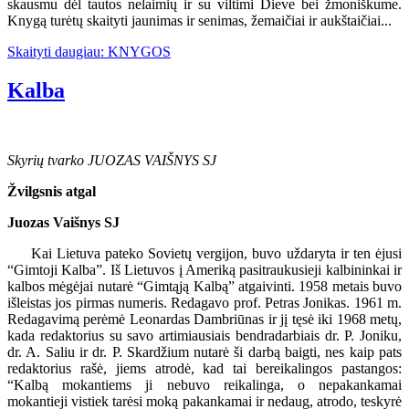
skausmu dėl tautos nelaimių ir su viltimi Dieve bei žmoniškume.
Knygą turėtų skaityti jaunimas ir senimas, žemaičiai ir aukštaičiai...
Skaityti daugiau: KNYGOS
Kalba
Skyrių tvarko JUOZAS VAIŠNYS SJ
Žvilgsnis atgal
Juozas Vaišnys SJ
Kai Lietuva pateko Sovietų vergijon, buvo uždaryta ir ten ėjusi
“Gimtoji Kalba”. Iš Lietuvos į Ameriką pasitraukusieji kalbininkai ir
kalbos mėgėjai nutarė “Gimtąją Kalbą” atgaivinti. 1958 metais buvo
išleistas jos pirmas numeris. Redagavo prof. Petras Jonikas. 1961 m.
Redagavimą perėmė Leonardas Dambriūnas ir jį tęsė iki 1968 metų,
kada redaktorius su savo artimiausiais bendradarbiais dr. P. Joniku,
dr. A. Saliu ir dr. P. Skardžium nutarė ši darbą baigti, nes kaip pats
redaktorius rašė, jiems atrodė, kad tai bereikalingos pastangos:
“Kalbą mokantiems ji nebuvo reikalinga, o nepakankamai
mokantieji vistiek tarėsi moką pakankamai ir nedaug, atrodo, teskyrė