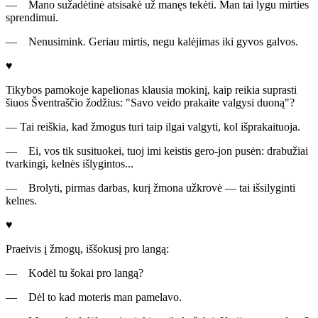
— Mano sužadėtinė atsisakė už manęs tekėti. Man tai lygu mirties
sprendimui.
— Nenusimink. Geriau mirtis, negu kalėjimas iki gyvos galvos.
♥
Tikybos pamokoje kapelionas klausia mokinį, kaip reikia suprasti
šiuos Šventraščio žodžius: "Savo veido prakaite valgysi duoną"?
— Tai reiškia, kad žmogus turi taip ilgai valgyti, kol išprakaituoja.
— Ei, vos tik susituokei, tuoj imi keistis gero-jon pusėn: drabužiai
tvarkingi, kelnės išlygintos...
— Brolyti, pirmas darbas, kurį žmona užkrovė — tai išsilyginti
kelnes.
♥
Praeivis į žmogų, iššokusį pro langą:
— Kodėl tu šokai pro langą?
— Dėl to kad moteris man pamelavo.