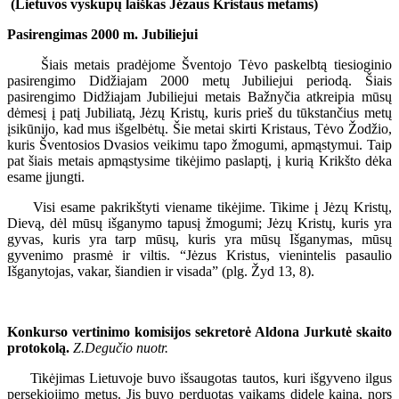
(Lietuvos vyskupų laiškas Jėzaus Kristaus metams)
Pasirengimas 2000 m. Jubiliejui
Šiais metais pradėjome Šventojo Tėvo paskelbtą tiesioginio
pasirengimo Didžiajam 2000 metų Jubiliejui periodą. Šiais
pasirengimo Didžiajam Jubiliejui metais Bažnyčia atkreipia mūsų
dėmesį į patį Jubiliatą, Jėzų Kristų, kuris prieš du tūkstančius metų
įsikūnijo, kad mus išgelbėtų. Šie metai skirti Kristaus, Tėvo Žodžio,
kuris Šventosios Dvasios veikimu tapo žmogumi, apmąstymui. Taip
pat šiais metais apmąstysime tikėjimo paslaptį, į kurią Krikšto dėka
esame įjungti.
Visi esame pakrikštyti viename tikėjime. Tikime į Jėzų Kristų,
Dievą, dėl mūsų išganymo tapusį žmogumi; Jėzų Kristų, kuris yra
gyvas, kuris yra tarp mūsų, kuris yra mūsų Išganymas, mūsų
gyvenimo prasmė ir viltis. “Jėzus Kristus, vienintelis pasaulio
Išganytojas, vakar, šiandien ir visada” (plg. Žyd 13, 8).
Konkurso vertinimo komisijos sekretorė Aldona Jurkutė skaito
protokolą.
Z.Degučio nuotr.
Tikėjimas Lietuvoje buvo išsaugotas tautos, kuri išgyveno ilgus
persekiojimo metus. Jis buvo perduotas vaikams didele kaina, nors