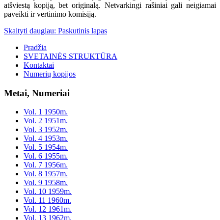
atšviestą kopiją, bet originalą. Netvarkingi rašiniai gali neigiamai
paveikti ir vertinimo komisiją.
Skaityti daugiau: Paskutinis lapas
Pradžia
SVETAINĖS STRUKTŪRA
Kontaktai
Numerių kopijos
Metai, Numeriai
Vol. 1 1950m.
Vol. 2 1951m.
Vol. 3 1952m.
Vol. 4 1953m.
Vol. 5 1954m.
Vol. 6 1955m.
Vol. 7 1956m.
Vol. 8 1957m.
Vol. 9 1958m.
Vol. 10 1959m.
Vol. 11 1960m.
Vol. 12 1961m.
Vol. 13 1962m.