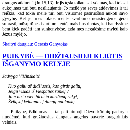
draugus atiduoti" (Jn 15,13). Ir jis tęsia toliau, sakydamas, kad toksai
aukojimas turi būti nesiliaujantis. Jo meilė yra savęs atidavimas ir tai
reiškia, kad tokia meilė turi būti visuomet pasiruošusi aukoti savo
gyvybę. Bet jei mes tokios meilės svarbumo nesistengėme gerai
suprasti, mūsų rūpestis artimo kentėjimais bus ribotas, kai bandysime
bent kiek padėti jam sunkenybėse, tada mes negalėsime mylėti kaip
Jėzus mylėjo.
Skaityti daugiau: Gerasis Ganytojas
PUIKYBĖ — DIDŽIAUSIOJI KLIŪTIS
IŠGANYMO KELYJE
Jadvyga Vilčinskaitė
Kuo galiu aš didžiuotis, kuo girtis galiu,
Jeigu viskas iš Viešpaties rankų ?
Jam turiu vien tik ačiū kasdieną sakyt,
Žvilgsnį keldamas į dangų nuolankų.
Puikybė, išdidumas — tai pati pirmoji Dievo kūrinių padaryta
nuodėmė, kuri gražiuosius dangaus angelus pavertė pragariniais
velniais.