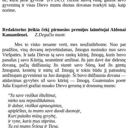
gyvenimą ir visas Dievo mums duotas dovanas tvarkyti taip, kaip
norime.
Redaktorius įteikia čekį pirmosios premijos laimėtojai Aldonai
Kamantienei.
Z.Degučio nuotr.
Mes to visko nesame verti, mes neužsidirbome. Nuo pat
pradžios, visų dovanų neįvertindamas, žmogus nusisuko nuo savo
Viešpaties. Ir tada Dievas tą savo rankų kūrinį, žmogų, kuris buvo
panašus į savo Kūrėją, neatstūmė amžinai. Jis jam davė dar didesnę
dovaną, pačią didžiausią; Jis siuntė savo Sūnų, kad Jis gimtų
žmogumi, kentėtų ir mirtų už žmogų ir tokiu būdu jį patrauktų
amžinajam gyvenimui su Juo danguje. Ši buvo didžiausia dovana —
atidavimas gyvybės už savo kūrinį — žmogų. Guatemalos poetė
Julia Esquivel gražiai nusako Dievo gerumą ir dosnumą mums:
"Tu save visiškai ištuštinai,
nieko sau nepasilikdamas.
Ir dabar, visiškai apnuogintas,
apiplėštas, tu mums save duodi duonoje,
Kuri palaiko mūsų gyvybę,
ir vyne, kuris mus stiprina.
Tu esi mums Šviesa ir Tiesa,