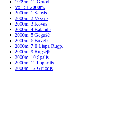
1999m. 11 Gruodis
Vol. 51 2000m.
2000m. 1 Sausis
2000m. 2 Vasaris
2000m. 3 Kovas
2000m. 4 Balandis
2000m. 5 Gegužė
2000m. 6 Birželis
2000m. 7-8 Liepa-Rugp.
2000m. 9 Rugsėjis
2000m. 10 Spalis
2000m. 11 Lapkritis
2000m. 12 Gruodis