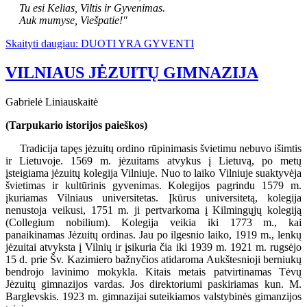
Tu esi Kelias, Viltis ir Gyvenimas.
Auk mumyse, Viešpatie!"
Skaityti daugiau: DUOTI YRA GYVENTI
VILNIAUS JĖZUITŲ GIMNAZIJA
Gabrielė Liniauskaitė
(Tarpukario istorijos paieškos)
Tradicija tapęs jėzuitų ordino rūpinimasis švietimu nebuvo išimtis
ir Lietuvoje. 1569 m. jėzuitams atvykus į Lietuvą, po metų
įsteigiama jėzuitų kolegija Vilniuje. Nuo to laiko Vilniuje suaktyvėja
švietimas ir kultūrinis gyvenimas. Kolegijos pagrindu 1579 m.
įkuriamas Vilniaus universitetas. Įkūrus universitetą, kolegija
nenustoja veikusi, 1751 m. ji pertvarkoma į Kilmingųjų kolegiją
(Collegium nobilium). Kolegija veikia iki 1773 m., kai
panaikinamas Jėzuitų ordinas. Jau po ilgesnio laiko, 1919 m., lenkų
jėzuitai atvyksta į Vilnių ir įsikuria čia iki 1939 m. 1921 m. rugsėjo
15 d. prie Šv. Kazimiero bažnyčios atidaroma Aukštesnioji berniukų
bendrojo lavinimo mokykla. Kitais metais patvirtinamas Tėvų
Jėzuitų gimnazijos vardas. Jos direktoriumi paskiriamas kun. M.
Barglevskis. 1923 m. gimnazijai suteikiamos valstybinės gimanzijos