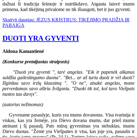
dažnai ši tradicija šeimoje ir nutrūkdavo. Atgauta laisvė mums
primena, kad tikėjimą privalome ne tik išsaugoti, bet ir juo gyventi.
Skaityti daugiau: JĖZUS KRISTRUS: TIKĖJIMO PRADŽIA IR
PABAIGA
DUOTI YRA GYVENTI
Aldona Kamantienė
(Konkurse premijuotas straipsnis)
"Duoti yra gyventi ", tarė angelas. "Eik ir papenėk alkanus
saldžia gailestingumo duona". "Bet... ar aš turiu duoti ir vėl duoti?
Išgirdau savo irzlų klausimą ". "O ne", atsakė angelas, mane
perverdamas savo aštriu žvilgsniu. "Duoki tik tol, kol tavo Viešpats
nustos tau davęs".
(autorius nežinomas)
Gyvename pasaulyje, kuris yra mums dovanotas. Visa tvarinija ir
viskas, kas yra žemėje, yra Dievo dovana mums, dar prieš mums
ateinant į šį pasaulį. Pats mūsų gyvenimas yra stebuklas, mums
Dievo duotas. "Žemė yra Viešpaties ir visa, kas joje yra, pasaulis ir
tie, kurie jame gyvena" (Ps 24,1). Turime laisvą valią, galime savo