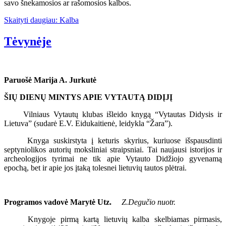
savo šnekamosios ar rašomosios kalbos.
Skaityti daugiau: Kalba
Tėvynėje
Paruošė Marija A. Jurkutė
ŠIŲ DIENŲ MINTYS APIE VYTAUTĄ DIDĮJĮ
Vilniaus Vytautų klubas išleido knygą “Vytautas Didysis ir
Lietuva” (sudarė E.V. Eidukaitienė, leidykla “Žara”).
Knyga suskirstyta į keturis skyrius, kuriuose išspausdinti
septyniolikos autorių moksliniai straipsniai. Tai naujausi istorijos ir
archeologijos tyrimai ne tik apie Vytauto Didžiojo gyvenamą
epochą, bet ir apie jos įtaką tolesnei lietuvių tautos plėtrai.
Programos vadovė Marytė Utz.
Z.Degučio nuotr.
Knygoje pirmą kartą lietuvių kalba skelbiamas pirmasis,