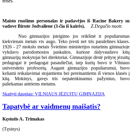
teisės.
Maisto ruošimo personalas ir padavėjos iš Racine Bakery su
vadove Birute Jodvaliene (3-čia iš kairės).
Z.Degučio nuotr.
Nuo gimnazijos įsteigimo jos reikšmė ir populiarumas
kiekvienais metais vis augo. Teko įvesti net tris paralelines klases.
1926 - 27 mokslo metais Švietimo ministerijos nutarimu gimnazioje
vykdavo parodomosios paskaitos, kuriose dalyvaudavo kitų
gimnazijų mokytojai bei direktoriai. Gimnazijoje dėstė prityrę jėzuitų
pedagogai ir pedagogai pasauliečiai, tarp kurių buvo ir Vilniaus
universiteto profesorių. Augant gimnazijos populiarumui, buvo
keliami reikalavimai stojantiems bei pereinantiems iš vienos klasės į
kitą. Mokinys, gavęs tris nepatenkinamus pažymius, buvo
paliekamas antriems metams.
Skaityti daugiau: VILNIAUS JĖZUITŲ GIMNAZIJA
Tapatybė ar vaidmenų maišatis?
Kęstutis A. Trimakas
(Tęsinys)