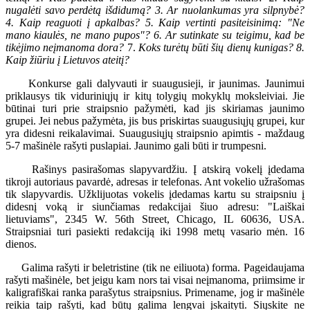
nugalėti savo perdėtą išdidumą? 3. Ar nuolankumas yra silpnybė?
4. Kaip reaguoti į apkalbas? 5. Kaip vertinti pasiteisinimą: "Ne
mano kiaulės, ne mano pupos"? 6. Ar sutinkate su teigimu, kad be
tikėjimo neįmanoma dora?
7.
Koks turėtų būti šių dienų kunigas? 8.
Kaip žiūriu į Lietuvos ateitį?
Konkurse gali dalyvauti ir suaugusieji, ir jaunimas. Jaunimui
priklausys tik viduriniųjų ir kitų tolygių mokyklų moksleiviai. Jie
būtinai turi prie straipsnio pažymėti, kad jis skiriamas jaunimo
grupei. Jei nebus pažymėta, jis bus priskirtas suaugusiųjų grupei, kur
yra didesni reikalavimai. Suaugusiųjų straipsnio apimtis - maždaug
5-7 mašinėle rašyti puslapiai. Jaunimo gali būti ir trumpesni.
Rašinys pasirašomas slapyvardžiu. Į atskirą vokelį įdedama
tikroji autoriaus pavardė, adresas ir telefonas. Ant vokelio užrašomas
tik slapyvardis. Užklijuotas vokelis įdedamas kartu su straipsniu į
didesnį voką ir siunčiamas redakcijai šiuo adresu: "Laiškai
lietuviams", 2345 W. 56th Street, Chicago, IL 60636, USA.
Straipsniai turi pasiekti redakciją iki 1998 metų vasario mėn. 16
dienos.
Galima rašyti ir beletristine (tik ne eiliuota) forma. Pageidaujama
rašyti mašinėle, bet jeigu kam nors tai visai neįmanoma, priimsime ir
kaligrafiškai ranka parašytus straipsnius. Primename, jog ir mašinėle
reikia taip rašyti, kad būtų galima lengvai įskaityti. Siųskite ne