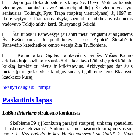
□ Japonijos Hokaido saloje įsikūręs Šv. Dievo Motinos trapistų
vienuolynas paminėjo savo šimto metų jubiliejų. Šis vienuolynas yra
seniausias. Tolimųjų Rytų Trapa (trapistų vienuolynas). Jį 1897 m.
įkūrė septyni iš Pracūzijos atvykę vienuoliai. Jubiliejaus iškilmėms
vadovavo Tokijo arkiv. kard. Shirayanagi Seiichi.
□ Šiauliuose ir Panevėžyje jau antri metai rengiami suaugusiems
Šv. Rašto kursai. Jų pradininkės — ses. Agnietė Širkaitė ir
Panevėžio katechetikos centro vedėja Zita Tručionienė.
□ Kauno arkiv. Sigitas Tamkevičius per šv. Mišias Kauno
arkikatedroje bazilikoje sausio 5 d. akcentavo būtinybę prieš kūdikių
krikštą katekizuoti tėvus ir krikštatėvius. Arkivyskupas dar šiais
metais įpareigosiąs visus kunigus sudaryti galimybę jiems išklausyti
katekezės kursą.
Skaityti daugiau: Trumpai
Paskutinis lapas
Laiškų lietuviams
straipsnio konkursas
Skelbiame 39-ąjį konkursą parašyti straipsnį, tinkamą spausdinti
"Laiškuose lietuviams". Siūlome rašiniui pasirinkti kurią nors iš šių
temų:
1. Kas padeda ir kas kliudo sugyventi su kitais? 2. Kaip