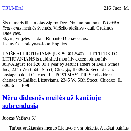
TRUMPAI
216
Juoz. M.
Šis numeris iliustruotas Zigmo Degučio nuotraukomis iš
Laiškų
lietuviams
metinės šventės. Viršelio piešinys - dail. Gražinos
Didelytės.
Skyrių vinjetės — dail. Rimanto Dichavičiaus.
Lietuviškas raidynas-Jono Bogutos.
LAIŠKAI LIETUVIAMS (USPS 301-540)— LETTERS TO
LITHUANIANS is published monthly except bimonthly
July/August, for $20.00 a year by Jesuit Fathers of Della Strada,
Inc., 2345 West 56th Street, Chicago, Il 60636. Second class
postage paid at Chicago, IL. POSTMASTER: Send address
changes to Laiškai Lietuviams, 2345 W. 56th Street, Chicago, IL
60636 — 1098.
Nėra didesnės meilės už kančioje
subrendusią
Juozas Vaišnys SJ
Turbūt gražiausias mėnuo Lietuvoje yra birželis. Aukštai pakilus