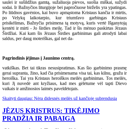
saulei ir sušildžius gamtą, sužaliuoja pievos, suošia miškai, sužydi
sodai. Ir Bažnyčios liturgijoje bei papročiuose birželis yra ypatingas.
Po liūdnos gavėnios, kai buvo apmąstoma Kristaus kančia ir mirtis,
po Velykų laikotarpio, kur triumfavo garbingas Kristaus
prisikėlimas, Bažnyčia prisimena tą motyvą, kuris vertė Išganytoją
kentėti ir mirti - Jo širdies meilę. Tad ir šis mėnuo paskirtas Jėzaus
Širdžiai. Kai kam šis Jėzaus Širdies garbinimas gali atrodyti labai
saldus, per daug moteriškas, gal net da-
Pagrindinis įėjimas į Jaunimo centrą.
vatkiškas. Bet tai tikras nesusipratimas. Kas šio garbinimo prasmę
gerai supranta, žino, kad čia prisimenama visa tai, kas kilnu, gražu ir
heroiška. Tai yra Kristaus heroiškos meilės garbinimas. Tos meilės,
kuri Jį nuvedė ant kryžiaus, kad mes gėlėtume vėl tapti Dievo
vaikais ir amžinosios laimės paveldėtojais.
Skaityti daugiau: Nėra didesnės meilės už kančioje subrendusią
JĖZUS KRISTRUS: TIKĖJIMO
PRADŽIA IR PABAIGA