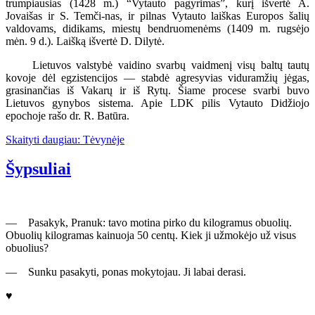
trumpiausias (1428 m.) “Vytauto pagyrimas”, kurį išvertė A.
Jovaišas ir S. Temči-nas, ir pilnas Vytauto laiškas Europos šalių
valdovams, didikams, miestų bendruomenėms (1409 m. rugsėjo
mėn. 9 d.). Laišką išvertė D. Dilytė.
Lietuvos valstybė vaidino svarbų vaidmenį visų baltų tautų
kovoje dėl egzistencijos — stabdė agresyvias viduramžių jėgas,
grasinančias iš Vakarų ir iš Rytų. Šiame procese svarbi buvo
Lietuvos gynybos sistema. Apie LDK pilis Vytauto Didžiojo
epochoje rašo dr. R. Batūra.
Skaityti daugiau: Tėvynėje
Šypsuliai
— Pasakyk, Pranuk: tavo motina pirko du kilogramus obuolių.
Obuolių kilogramas kainuoja 50 centų. Kiek ji užmokėjo už visus
obuolius?
— Sunku pasakyti, ponas mokytojau. Ji labai derasi.
♥