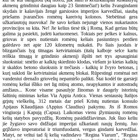
akmenų grindiniui daugiau kaip 23 šimtmečiai!) keliu žvangindami
skydais ir kalavijais žengė garsiosios imperijos karvedžiai, siaubą
priešams įvarančios romėnų kareivių kolonos. Stebėtinai gera
užkariautojų nuovoka! Jie savo keliais nejungė vienos nukariautos
provincijos su kita. Ne! Jie kelius tiesė tik į Romą. Kad geriau būtų
galima ją pasiekti, judėti kariuomenei. Tokiais per pelkes ir kalnus,
griovas ir upes nutiestais romėnų keliais pasiuntinys perdien
galėdavo net apie 120 kilometrų nukakti. Po šiais juodais ir
blizgančiais lyg titnagas ketvirtainiais (italų kalboje selce kartu
reiškia titnagą ir grindinio akmenį) išpilti net trys apsauginiai
sluoksniai: smėlio ar kalkių skiedinio klodas, viršum jo kietas kalkių
ir skaldos betono sluoksnis ir trečiasis - kalkių ir žvyro betonas, į
kurį sukloti šie ketvirtainiai akmenų blokai. Rūpestingi romėnai net
vandeniui drenažo griovelių nepamiršo palikti. Štai kodėl tie garsieji
romėnų keliai išliko net lig mūsų atomo, neapykantos ir autostradų
amžiaus... Kone visame pasaulyje žinomas ir daugely istorinių
šaltinių minimas kelias Via Appia Antica. Vienas seniausių Italijos
grįstų vieškelių, 312 metais dar prieš Kristų nutiestas konsulo
Apijaus Kliaudijaus (Appius Claudius) įsakymu. Jis iš Romos
vingiuoja į Kapują (Capua). Laikomas vienu įžymiausių romėnų
kelių statybos pavyzdžių. Romėnų pasididžiavimas. Juk šiuo keliu
jie žygiavo savo didžiajai imperijai užkariauti naujų žemių. Juo
grįždavo imperatoriai ir triumfuodami, vergus gindami karvedžiai.
Matyt, ne veltui tad šį kelią vadindavo “Regina Viarum”, “Regina