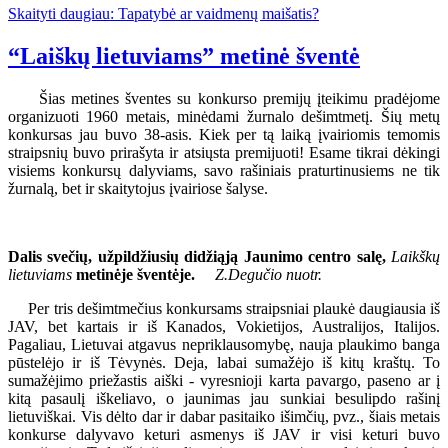
Skaityti daugiau: Tapatybė ar vaidmenų maišatis?
“Laiškų lietuviams” metinė šventė
Šias metines šventes su konkurso premijų įteikimu pradėjome
organizuoti 1960 metais, minėdami žurnalo dešimtmetį. Šių metų
konkursas jau buvo 38-asis. Kiek per tą laiką įvairiomis temomis
straipsnių buvo prirašyta ir atsiųsta premijuoti! Esame tikrai dėkingi
visiems konkursų dalyviams, savo rašiniais praturtinusiems ne tik
žurnalą, bet ir skaitytojus įvairiose šalyse.
Dalis svečių, užpildžiusių didžiąją Jaunimo centro salę,
Laikškų
lietuviams
metinėje šventėje.
Z.Degučio nuotr.
Per tris dešimtmečius konkursams straipsniai plaukė daugiausia iš
JAV, bet kartais ir iš Kanados, Vokietijos, Australijos, Italijos.
Pagaliau, Lietuvai atgavus nepriklausomybę, nauja plaukimo banga
pūstelėjo ir iš Tėvynės. Deja, labai sumažėjo iš kitų kraštų. To
sumažėjimo priežastis aiški - vyresnioji karta pavargo, paseno ar į
kitą pasaulį iškeliavo, o jaunimas jau sunkiai besulipdo rašinį
lietuviškai. Vis dėlto dar ir dabar pasitaiko išimčių, pvz., šiais metais
konkurse dalyvavo keturi asmenys iš JAV ir visi keturi buvo