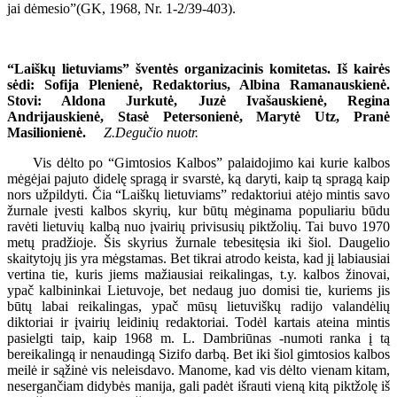
jai dėmesio”(GK, 1968, Nr. 1-2/39-403).
“Laiškų lietuviams” šventės organizacinis komitetas. Iš kairės
sėdi: Sofija Plenienė, Redaktorius, Albina Ramanauskienė.
Stovi: Aldona Jurkutė, Juzė Ivašauskienė, Regina
Andrijauskienė, Stasė Petersonienė, Marytė Utz, Pranė
Masilionienė.
Z.Degučio nuotr.
Vis dėlto po “Gimtosios Kalbos” palaidojimo kai kurie kalbos
mėgėjai pajuto didelę spragą ir svarstė, ką daryti, kaip tą spragą kaip
nors užpildyti. Čia “Laiškų lietuviams” redaktoriui atėjo mintis savo
žurnale įvesti kalbos skyrių, kur būtų mėginama populiariu būdu
ravėti lietuvių kalbą nuo įvairių privisusių piktžolių. Tai buvo 1970
metų pradžioje. Šis skyrius žurnale tebesitęsia iki šiol. Daugelio
skaitytojų jis yra mėgstamas. Bet tikrai atrodo keista, kad jį labiausiai
vertina tie, kuris jiems mažiausiai reikalingas, t.y. kalbos žinovai,
ypač kalbininkai Lietuvoje, bet nedaug juo domisi tie, kuriems jis
būtų labai reikalingas, ypač mūsų lietuviškų radijo valandėlių
diktoriai ir įvairių leidinių redaktoriai. Todėl kartais ateina mintis
pasielgti taip, kaip 1968 m. L. Dambriūnas -numoti ranka į tą
bereikalingą ir nenaudingą Sizifo darbą. Bet iki šiol gimtosios kalbos
meilė ir sąžinė vis neleisdavo. Manome, kad vis dėlto vienam kitam,
nesergančiam didybės manija, gali padėt išrauti vieną kitą piktžolę iš