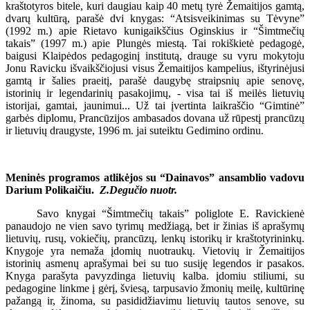
kraštotyros bitele, kuri daugiau kaip 40 metų tyrė Žemaitijos gamtą,
dvarų kultūrą, parašė dvi knygas: “Atsisveikinimas su Tėvyne”
(1992 m.) apie Rietavo kunigaikščius Oginskius ir “Šimtmečių
takais” (1997 m.) apie Plungės miestą. Tai rokiškietė pedagogė,
baigusi Klaipėdos pedagoginį institutą, drauge su vyru mokytoju
Jonu Ravicku išvaikščiojusi visus Žemaitijos kampelius, ištyrinėjusi
gamtą ir šalies praeitį, parašė daugybę straipsnių apie senovę,
istorinių ir legendarinių pasakojimų, - visa tai iš meilės lietuvių
istorijai, gamtai, jaunimui... Už tai įvertinta laikraščio “Gimtinė”
garbės diplomu, Prancūzijos ambasados dovana už rūpestį prancūzų
ir lietuvių draugyste, 1996 m. jai suteiktu Gedimino ordinu.
Meninės programos atlikėjos su “Dainavos” ansamblio vadovu
Darium Polikaičiu.
Z.Degučio nuotr.
Savo knygai “Šimtmečių takais” poliglote E. Ravickienė
panaudojo ne vien savo tyrimų medžiagą, bet ir žinias iš aprašymų
lietuvių, rusų, vokiečių, prancūzų, lenkų istorikų ir kraštotyrininkų.
Knygoje yra nemaža įdomių nuotraukų. Vietovių ir Žemaitijos
istorinių asmenų aprašymai bei su tuo susiję legendos ir pasakos.
Knyga parašyta pavyzdinga lietuvių kalba. įdomiu stiliumi, su
pedagogine linkme į gėrį, šviesą, tarpusavio žmonių meilę, kultūrinę
pažangą ir, žinoma, su pasididžiavimu lietuvių tautos senove, su