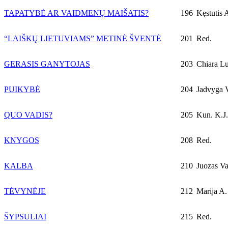
TAPATYBĖ AR VAIDMENŲ MAIŠATIS?
196
Kęstutis 
“LAIŠKŲ LIETUVIAMS” METINĖ ŠVENTĖ
201
Red.
GERASIS GANYTOJAS
203
Chiara Lu
PUIKYBĖ
204
Jadvyga V
QUO VADIS?
205
Kun. K.J.
KNYGOS
208
Red.
KALBA
210
Juozas Va
TĖVYNĖJE
212
Marija A.
ŠYPSULIAI
215
Red.