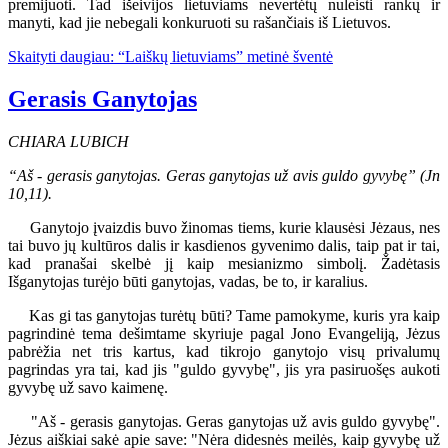
premijuoti. Tad išeivijos lietuviams nevertėtų nuleisti rankų ir
manyti, kad jie nebegali konkuruoti su rašančiais iš Lietuvos.
Skaityti daugiau: “Laiškų lietuviams” metinė šventė
Gerasis Ganytojas
CHIARA LUBICH
“Aš - gerasis ganytojas. Geras ganytojas už avis guldo gyvybę” (Jn
10,11).
Ganytojo įvaizdis buvo žinomas tiems, kurie klausėsi Jėzaus, nes
tai buvo jų kultūros dalis ir kasdienos gyvenimo dalis, taip pat ir tai,
kad pranašai skelbė jį kaip mesianizmo simbolį. Žadėtasis
Išganytojas turėjo būti ganytojas, vadas, be to, ir karalius.
Kas gi tas ganytojas turėtų būti? Tame pamokyme, kuris yra kaip
pagrindinė tema dešimtame skyriuje pagal Jono Evangeliją, Jėzus
pabrėžia net tris kartus, kad tikrojo ganytojo visų privalumų
pagrindas yra tai, kad jis "guldo gyvybę", jis yra pasiruošęs aukoti
gyvybę už savo kaimenę.
"Aš - gerasis ganytojas. Geras ganytojas už avis guldo gyvybę".
Jėzus aiškiai sakė apie save: "Nėra didesnės meilės, kaip gyvybę už