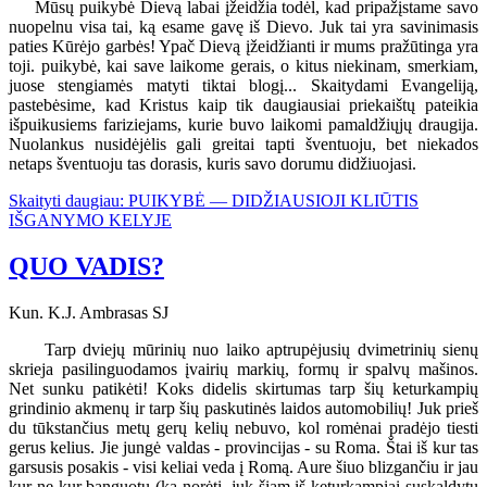
Mūsų puikybė Dievą labai įžeidžia todėl, kad pripažįstame savo
nuopelnu visa tai, ką esame gavę iš Dievo. Juk tai yra savinimasis
paties Kūrėjo garbės! Ypač Dievą įžeidžianti ir mums pražūtinga yra
toji. puikybė, kai save laikome gerais, o kitus niekinam, smerkiam,
juose stengiamės matyti tiktai blogį... Skaitydami Evangeliją,
pastebėsime, kad Kristus kaip tik daugiausiai priekaištų pateikia
išpuikusiems fariziejams, kurie buvo laikomi pamaldžiųjų draugija.
Nuolankus nusidėjėlis gali greitai tapti šventuoju, bet niekados
netaps šventuoju tas dorasis, kuris savo dorumu didžiuojasi.
Skaityti daugiau: PUIKYBĖ — DIDŽIAUSIOJI KLIŪTIS
IŠGANYMO KELYJE
QUO VADIS?
Kun. K.J. Ambrasas SJ
Tarp dviejų mūrinių nuo laiko aptrupėjusių dvimetrinių sienų
skrieja pasilinguodamos įvairių markių, formų ir spalvų mašinos.
Net sunku patikėti! Koks didelis skirtumas tarp šių keturkampių
grindinio akmenų ir tarp šių paskutinės laidos automobilių! Juk prieš
du tūkstančius metų gerų kelių nebuvo, kol romėnai pradėjo tiesti
gerus kelius. Jie jungė valdas - provincijas - su Roma. Štai iš kur tas
garsusis posakis - visi keliai veda į Romą. Aure šiuo blizgančiu ir jau
kur ne kur banguotu (ką norėti, juk šiam iš keturkampiai suskaldytų