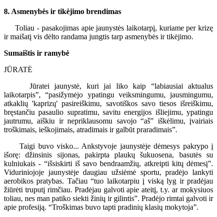
8. Asmenybės ir tikėjimo brendimas
Toliau - pasakojimas apie jaunystės laikotarpį, kuriame per krizę
ir maišatį vis dėlto randama jungtis tarp asmenybės ir tikėjimo.
Sumaištis ir ramybė
JŪRATĖ
Jūratei jaunystė, kuri jai liko kaip “labiausiai aktualus
laikotarpis”, “pasižymėjo ypatingu veiksmingumu, jausmingumu,
atkaklių 'kaprizų' pasireiškimu, savotiškos savo tiesos išreiškimu,
bręstančiu pasaulio supratimu, savitu energijos išliejimu, ypatingu
jautrumu, aiškiu ir nepriklausomu savojo “aš” iškėlimu, įvairiais
troškimais, ieškojimais, atradimais ir galbūt praradimais”.
Taigi buvo visko... Ankstyvoje jaunystėje dėmesys pakrypo į
išorę: džinsinis sijonas, pakirpta plaukų šukuosena, basutės su
kulniukais - “išsiskirti iš savo bendraamžių, atkreipti kitų dėmesį”.
Viduriniojoje jaunystėje daugiau užsiėmė sportu, pradėjo lankyti
aerobikos pratybas. Tačiau “tuo laikotarpiu į viską lyg ir pradėjau
žiūrėti truputį rimčiau. Pradėjau galvoti apie ateitį, t.y. ar mokysiuos
toliau, nes man patiko siekti žinių ir gilintis”. Pradėjo rimtai galvoti ir
apie profesiją. “Troškimas buvo tapti pradinių klasių mokytoja”.