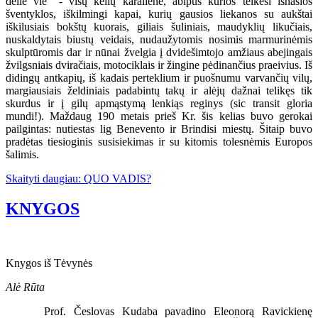
delle vie” - visų kelių karalienė, abipus kurios telkėsi išnašios
šventyklos, iškilmingi kapai, kurių gausios liekanos su aukštai
iškilusiais bokštų kuorais, giliais šuliniais, maudyklių likučiais,
nuskaldytais biustų veidais, nudaužytomis nosimis marmurinėmis
skulptūromis dar ir nūnai žvelgia į dvidešimtojo amžiaus abejingais
žvilgsniais dviračiais, motociklais ir žingine pėdinančius praeivius. Iš
didingų antkapių, iš kadais perteklium ir puošnumu varvančių vilų,
margiausiais želdiniais padabintų takų ir alėjų dažnai telikęs tik
skurdus ir į gilų apmąstymą lenkiąs reginys (sic transit gloria
mundi!). Maždaug 190 metais prieš Kr. šis kelias buvo gerokai
pailgintas: nutiestas lig Benevento ir Brindisi miestų. Šitaip buvo
pradėtas tiesioginis susisiekimas ir su kitomis tolesnėmis Europos
šalimis.
Skaityti daugiau: QUO VADIS?
KNYGOS
Knygos iš Tėvynės
Alė Rūta
Prof. Česlovas Kudaba pavadino Eleonorą Ravickienę