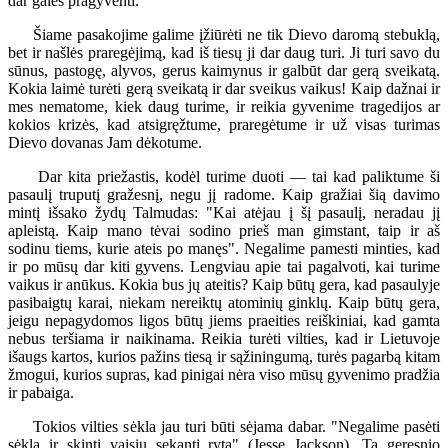
dar galės pragyventi.
Šiame pasakojime galime įžiūrėti ne tik Dievo daromą stebuklą,
bet ir našlės praregėjimą, kad iš tiesų ji dar daug turi. Ji turi savo du
sūnus, pastogę, alyvos, gerus kaimynus ir galbūt dar gerą sveikatą.
Kokia laimė turėti gerą sveikatą ir dar sveikus vaikus! Kaip dažnai ir
mes nematome, kiek daug turime, ir reikia gyvenime tragedijos ar
kokios krizės, kad atsigręžtume, praregėtume ir už visas turimas
Dievo dovanas Jam dėkotume.
Dar kita priežastis, kodėl turime duoti — tai kad paliktume ši
pasaulį truputį gražesnį, negu jį radome. Kaip gražiai šią davimo
mintį išsako žydų Talmudas: "Kai atėjau į šį pasaulį, neradau jį
apleistą. Kaip mano tėvai sodino prieš man gimstant, taip ir aš
sodinu tiems, kurie ateis po manęs". Negalime pamesti minties, kad
ir po mūsų dar kiti gyvens. Lengviau apie tai pagalvoti, kai turime
vaikus ir anūkus. Kokia bus jų ateitis? Kaip būtų gera, kad pasaulyje
pasibaigtų karai, niekam nereiktų atominių ginklų. Kaip būtų gera,
jeigu nepagydomos ligos būtų jiems praeities reiškiniai, kad gamta
nebus teršiama ir naikinama. Reikia turėti vilties, kad ir Lietuvoje
išaugs kartos, kurios pažins tiesą ir sąžiningumą, turės pagarbą kitam
žmogui, kurios supras, kad pinigai nėra viso mūsų gyvenimo pradžia
ir pabaiga.
Tokios vilties sėkla jau turi būti sėjama dabar. "Negalime pasėti
sėklą ir skinti vaisių sekantį rytą" (Jesse Jackson). Ta geresnio