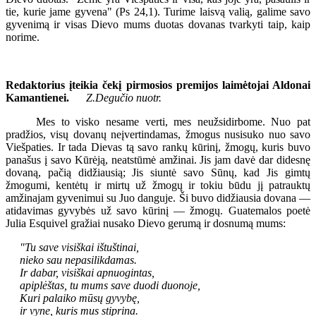
tie, kurie jame gyvena" (Ps 24,1). Turime laisvą valią, galime savo
gyvenimą ir visas Dievo mums duotas dovanas tvarkyti taip, kaip
norime.
Redaktorius įteikia čekį pirmosios premijos laimėtojai Aldonai
Kamantienei.
Z.Degučio nuotr.
Mes to visko nesame verti, mes neužsidirbome. Nuo pat
pradžios, visų dovanų neįvertindamas, žmogus nusisuko nuo savo
Viešpaties. Ir tada Dievas tą savo rankų kūrinį, žmogų, kuris buvo
panašus į savo Kūrėją, neatstūmė amžinai. Jis jam davė dar didesnę
dovaną, pačią didžiausią; Jis siuntė savo Sūnų, kad Jis gimtų
žmogumi, kentėtų ir mirtų už žmogų ir tokiu būdu jį patrauktų
amžinajam gyvenimui su Juo danguje. Ši buvo didžiausia dovana —
atidavimas gyvybės už savo kūrinį — žmogų. Guatemalos poetė
Julia Esquivel gražiai nusako Dievo gerumą ir dosnumą mums:
"Tu save visiškai ištuštinai,
nieko sau nepasilikdamas.
Ir dabar, visiškai apnuogintas,
apiplėštas, tu mums save duodi duonoje,
Kuri palaiko mūsų gyvybę,
ir vyne, kuris mus stiprina.