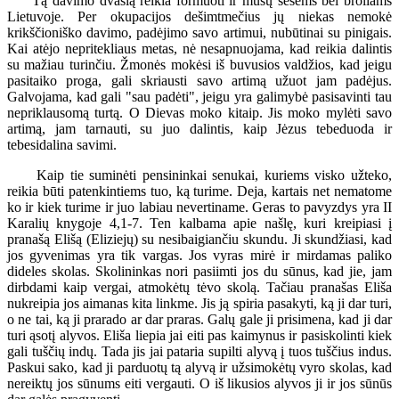
Tą davimo dvasią reikia formuoti ir mūsų sesėms bei broliams
Lietuvoje. Per okupacijos dešimtmečius jų niekas nemokė
krikščioniško davimo, padėjimo savo artimui, nubūtinai su pinigais.
Kai atėjo nepritekliaus metas, nė nesapnuojama, kad reikia dalintis
su mažiau turinčiu. Žmonės mokėsi iš buvusios valdžios, kad jeigu
pasitaiko proga, gali skriausti savo artimą užuot jam padėjus.
Galvojama, kad gali "sau padėti", jeigu yra galimybė pasisavinti tau
nepriklausomą turtą. O Dievas moko kitaip. Jis moko mylėti savo
artimą, jam tarnauti, su juo dalintis, kaip Jėzus tebeduoda ir
tebesidalina savimi.
Kaip tie suminėti pensininkai senukai, kuriems visko užteko,
reikia būti patenkintiems tuo, ką turime. Deja, kartais net nematome
ko ir kiek turime ir juo labiau nevertiname. Geras to pavyzdys yra II
Karalių knygoje 4,1-7. Ten kalbama apie našlę, kuri kreipiasi į
pranašą Elišą (Eliziejų) su nesibaigiančiu skundu. Ji skundžiasi, kad
jos gyvenimas yra tik vargas. Jos vyras mirė ir mirdamas paliko
dideles skolas. Skolininkas nori pasiimti jos du sūnus, kad jie, jam
dirbdami kaip vergai, atmokėtų tėvo skolą. Tačiau pranašas Eliša
nukreipia jos aimanas kita linkme. Jis ją spiria pasakyti, ką ji dar turi,
o ne tai, ką ji prarado ar dar praras. Galų gale ji prisimena, kad ji dar
turi ąsotį alyvos. Eliša liepia jai eiti pas kaimynus ir pasiskolinti kiek
gali tuščių indų. Tada jis jai pataria supilti alyvą į tuos tuščius indus.
Paskui sako, kad ji parduotų tą alyvą ir užsimokėtų vyro skolas, kad
nereiktų jos sūnums eiti vergauti. O iš likusios alyvos ji ir jos sūnūs