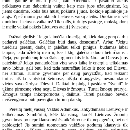
mintį galime ir toliau plėsti, kad Amerikos ir pasaulio ateitis
priklausys nuo dabartinių vaikų; kaip mes juos užauginsime, ką
jiems duosime, koks bus mūsų požiūris į juos, kokioje aplinkoje jie
augs. Ypač mums yra aktuali Lietuvos vaikų ateitis. Duokime ir vėl
duokime Lietuvos vaikams! Tik sotūs, turintys pastogę, mokslą, dorą
ir meilę vaikai pakeis Lietuvos ateitį į šviesesnę.
Dažnai girdisi: "Jeigu laimėčiau loteriją, oi, kiek daug gerų darbų
padaryti galėčiau. Galėčiau būti daug dosnesnis". Arba: "Jeigu
turėčiau geresnį darbą ir galėčiau telkti pinigus, būdamas labai
taupus, tada užtektų man ir, kas liktų, galėčiau duoti beturčiams".
Deja, yra problemų ir su šiais argumentais ir kažin... ar Dievas juos
pateisintų? Jeigu panaudočiau visą savo laiką ir energiją telkdamas
savo lobius, gali būti, kad tada neturėčiau laiko ir noro nei Dievui,
nei artimui. Turime gyvenime per daug pavyzdžių, kad telkiant
turtus atšąla santykiai šeimose, atšąla draugystės, nesurandame
vietos savo širdyse Dievui. Daiktai ir pinigai pasidaro "šventi" ir
užima pirmesnę vietą negu Dievas ir žmogus. Turtai žmogų praryja.
Žmogus tampa inkorporuotas į daiktus. Turėti pasidaro beveik
neišvengiama būti pavergtam turimų daiktų.
Pereitų metų vasarą Valdas Adamkus, lankydamasis Lietuvoje ir
kalbėdamas Sambūriui, kėlė klausimą, kodėl Lietuvos žmonių
gyvenimas po nepriklausomybės atkūrimo ne tik nepagerėjo, bet net
pablogėjo? Jis sumini tuometinės valdžios godumą klausytis tik