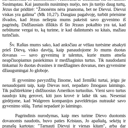
Susimąstau. Kai jaunuolis nusiminęs nuėjo, nes jis turėjo daug turtų,
Jėzus dar pridūrė: "Žmonėms nėra įmanoma, bet ne Dievui. Dievui
viskas yra galima" (Mk 10,27). Daugiau pagalvoję, turbūt prieisime
išvados, kad Jėzus neliepia mums pakeisti savo gyvenimo iš
pagrindų. Didžiausiais iššūkis iš šio Jėzaus pokalbio yra tai, kad
nebūtume vergai to, ką turime, ir kad dalintumės su kitais, mažiau
turinčiais.
Šv. Raštas mums sako, kad anksčiau ar vėliau turėsime atsakyti
prieš Dievą, visko davėją, kaip panaudojome Jo mums duotas
dovanas — savo gyvenimą ir talentus, kurie mums atneša
neapčiuopiamus pasiekimus ir medžiaginius turtus. Tik naudodami
tinkamai Jo duotas dvasines ir medžiagines dovanas, mes gyvensime
džiaugsmingai Jo globoje.
Iš gyvenimo pavyzdžių žinome, kad žemiški turtai, jeigu jie
nenaudojami taip, kaip Dievas nori, nepadaro žmogaus laimingo.
Tik pažiūrėkime į didžiuosius Amerikos turtuolius. Vieni savo turtus
naudojo kitų gerovei, kiti juos krovė ir laikė tik sau. Neseniai
girdėjome, kad Walgreen kompanijos paveldėtojas nutraukė savo
gyvenimo siūlą. Turtai nepadarė jo laimingo.
Pagrindinis nurodymas, kaip mes turime Dievo duotomis
dovanomis naudotis, buvo paties Kristaus, Jo apaštalų, sekėjų ir
pranašų kartotas: "Tarnauti Dievui ir vienas kitam", arba dar