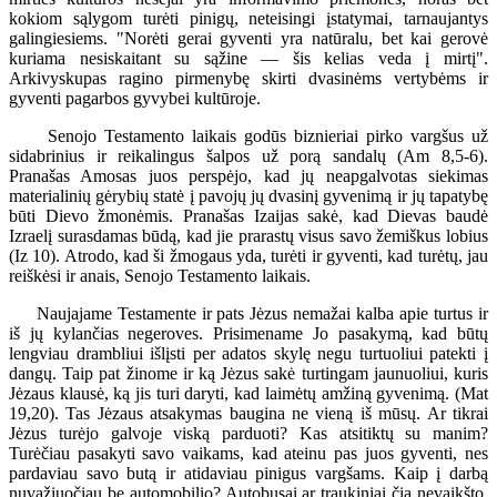
kokiom sąlygom turėti pinigų, neteisingi įstatymai, tarnaujantys
galingiesiems. "Norėti gerai gyventi yra natūralu, bet kai gerovė
kuriama nesiskaitant su sąžine — šis kelias veda į mirtį".
Arkivyskupas ragino pirmenybę skirti dvasinėms vertybėms ir
gyventi pagarbos gyvybei kultūroje.
Senojo Testamento laikais godūs biznieriai pirko vargšus už
sidabrinius ir reikalingus šalpos už porą sandalų (Am 8,5-6).
Pranašas Amosas juos perspėjo, kad jų neapgalvotas siekimas
materialinių gėrybių statė į pavojų jų dvasinį gyvenimą ir jų tapatybę
būti Dievo žmonėmis. Pranašas Izaijas sakė, kad Dievas baudė
Izraelį surasdamas būdą, kad jie prarastų visus savo žemiškus lobius
(Iz 10). Atrodo, kad ši žmogaus yda, turėti ir gyventi, kad turėtų, jau
reiškėsi ir anais, Senojo Testamento laikais.
Naujajame Testamente ir pats Jėzus nemažai kalba apie turtus ir
iš jų kylančias negeroves. Prisimename Jo pasakymą, kad būtų
lengviau drambliui išlįsti per adatos skylę negu turtuoliui patekti į
dangų. Taip pat žinome ir ką Jėzus sakė turtingam jaunuoliui, kuris
Jėzaus klausė, ką jis turi daryti, kad laimėtų amžiną gyvenimą. (Mat
19,20). Tas Jėzaus atsakymas baugina ne vieną iš mūsų. Ar tikrai
Jėzus turėjo galvoje viską parduoti? Kas atsitiktų su manim?
Turėčiau pasakyti savo vaikams, kad ateinu pas juos gyventi, nes
pardaviau savo butą ir atidaviau pinigus vargšams. Kaip į darbą
nuvažiuočiau be automobilio? Autobusai ar traukiniai čia nevaikšto.