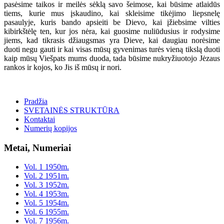
pasėsime taikos ir meilės sėklą savo šeimose, kai būsime atlaidūs
tiems, kurie mus įskaudino, kai skleisime tikėjimo liepsnelę
pasaulyje, kuris bando apsieiti be Dievo, kai įžiebsime vilties
kibirkštėlę ten, kur jos nėra, kai guosime nuliūdusius ir rodysime
jiems, kad tikrasis džiaugsmas yra Dieve, kai daugiau norėsime
duoti negu gauti ir kai visas mūsų gyvenimas turės vieną tikslą duoti
kaip mūsų Viešpats mums duoda, tada būsime nukryžiuotojo Jėzaus
rankos ir kojos, ko Jis iš mūsų ir nori.
Pradžia
SVETAINĖS STRUKTŪRA
Kontaktai
Numerių kopijos
Metai, Numeriai
Vol. 1 1950m.
Vol. 2 1951m.
Vol. 3 1952m.
Vol. 4 1953m.
Vol. 5 1954m.
Vol. 6 1955m.
Vol. 7 1956m.