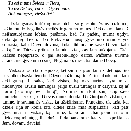
Tu esi mums Šviesa ir Tiesa,
Tu esi Kelias, Viltis ir Gyvenimas.
Auk mumyse, Viešpatie!"
Džiaugsmas ir dėkingumas ateina su gilesniu Jėzaus pažinimu;
pažinimu Jo begalinės meilės ir gerumo mums. Dėkodami Jam už
neišmatuojamus lobius, prašome, kad Jis padėtų mums ugdyti
dėkingumą Tėvui. Kai kiekviena mūsų gyvenimo minutė yra
suprasta, kaip Dievo dovana, tada atiduodame save Dievui kaip
auką Jam. Dievas priima ir laimina visa, kas Jam aukojama. Tada
kažkas nepaprasto, o gal stebuklingo darosi. Pačiame buvime
atrandame gyvenimo esmę. Negana to, mes atrandame Dievą.
Viskas atrodo taip paprasta, bet kartu taip sunku ir sudėtinga. Šio
pasaulio dvasia temdo Dievo pažinimą ir iš to plaukiantį Jam
dėkingumą. Ji sako, kad viskas, ką mes turime, yra mūsų
nuosavybė. Būsiu laimingas, jeigu būsiu turtingas ir darysiu, ką aš
noriu ("do my own thing"). Norime prisiskirti sau, kaip savo
nuopelnus, viską, ką Dievas mums duoda. Didžiuojamės viskuo, ką
turime, ir savinamės viską, ką užsidirbame. Praregime tik tada, kai
didelė liga ar kokia kita didelė krizė mus suspaudžia, kad pats
gyvenimas ir viskas, ką turime, kabo ant labai plono siūlo ir
kiekvieną minutę gali sudužti. Tada pamatome, kad viskas priklauso
Jam, dovanų davėjui.