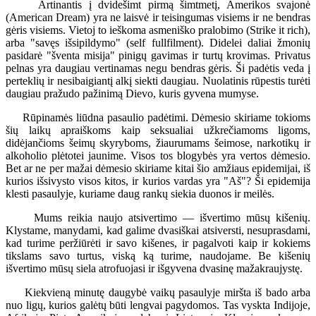
Artinantis į dvidešimt pirmą šimtmetį, Amerikos svajonė
(American Dream) yra ne laisvė ir teisingumas visiems ir ne bendras
gėris visiems. Vietoj to ieškoma asmeniško pralobimo (Strike it rich),
arba "savęs išsipildymo" (self fullfilment). Didelei daliai žmonių
pasidarė "šventa misija" pinigų gavimas ir turtų krovimas. Privatus
pelnas yra daugiau vertinamas negu bendras gėris. Ši padėtis veda į
perteklių ir nesibaigiantį alkį siekti daugiau. Nuolatinis rūpestis turėti
daugiau pražudo pažinimą Dievo, kuris gyvena mumyse.
Rūpinamės liūdna pasaulio padėtimi. Dėmesio skiriame tokioms
šių laikų apraiškoms kaip seksualiai užkrečiamoms ligoms,
didėjančioms šeimų skyryboms, žiaurumams šeimose, narkotikų ir
alkoholio plėtotei jaunime. Visos tos blogybės yra vertos dėmesio.
Bet ar ne per mažai dėmesio skiriame kitai šio amžiaus epidemijai, iš
kurios išsivysto visos kitos, ir kurios vardas yra "Aš"? Ši epidemija
klesti pasaulyje, kuriame daug rankų siekia duonos ir meilės.
Mums reikia naujo atsivertimo — išvertimo mūsų kišenių.
Klystame, manydami, kad galime dvasiškai atsiversti, nesuprasdami,
kad turime peržiūrėti ir savo kišenes, ir pagalvoti kaip ir kokiems
tikslams savo turtus, viską ką turime, naudojame. Be kišenių
išvertimo mūsų siela atrofuojasi ir išgyvena dvasinę mažakraujystę.
Kiekvieną minutę daugybė vaikų pasaulyje miršta iš bado arba
nuo ligų, kurios galėtų būti lengvai pagydomos. Tas vyskta Indijoje,