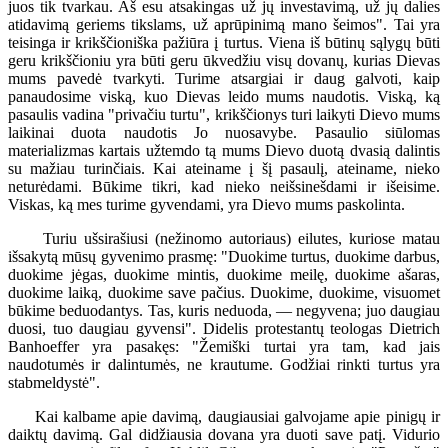
juos tik tvarkau. Aš esu atsakingas už jų investavimą, už jų dalies
atidavimą geriems tikslams, už aprūpinimą mano šeimos". Tai yra
teisinga ir krikščioniška pažiūra į turtus. Viena iš būtinų sąlygų būti
geru krikščioniu yra būti geru ūkvedžiu visų dovanų, kurias Dievas
mums pavedė tvarkyti. Turime atsargiai ir daug galvoti, kaip
panaudosime viską, kuo Dievas leido mums naudotis. Viską, ką
pasaulis vadina "privačiu turtu", krikščionys turi laikyti Dievo mums
laikinai duota naudotis Jo nuosavybe. Pasaulio siūlomas
materializmas kartais užtemdo tą mums Dievo duotą dvasią dalintis
su mažiau turinčiais. Kai ateiname į šį pasaulį, ateiname, nieko
neturėdami. Būkime tikri, kad nieko neišsinešdami ir išeisime.
Viskas, ką mes turime gyvendami, yra Dievo mums paskolinta.
Turiu ušsirašiusi (nežinomo autoriaus) eilutes, kuriose matau
išsakytą mūsų gyvenimo prasmę: "Duokime turtus, duokime darbus,
duokime jėgas, duokime mintis, duokime meilę, duokime ašaras,
duokime laiką, duokime save pačius. Duokime, duokime, visuomet
būkime beduodantys. Tas, kuris neduoda, — negyvena; juo daugiau
duosi, tuo daugiau gyvensi". Didelis protestantų teologas Dietrich
Banhoeffer yra pasakęs: "Žemiški turtai yra tam, kad jais
naudotumės ir dalintumės, ne krautume. Godžiai rinkti turtus yra
stabmeldystė".
Kai kalbame apie davimą, daugiausiai galvojame apie pinigų ir
daiktų davimą. Gal didžiausia dovana yra duoti save patį. Vidurio