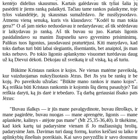
kentėjo didelius skausmus. Kartais galėdavau tik tyliai šalia jų
pasėdėti ir jiems ranką palaikyti. Tačiau tame rankos palaikyme, toje
tylos valandėlėje, jų skausmas sumažėdavo. Jie nusišypsodavo.
Atmenu vieną senuką, kuris vis klausdavo: "Kodėl tu man tokia
gera?" O aš jam nieko neduodavau ir nedarydavau; aš tik sėdėdavau
ir laikydavau jo ranką. Aš tik buvau su juo. Kartais ligonis
pasidalindavo su manim žiupsneliu savo gyvenimo prisiminimų.
Palikus tuos ligonius, jausdavausi praturtėjusi. Kiti manydavo, kad
toks darbas turi būti labai slegiantis, išsemiantis, bet anaiptol, jis man
toks nebuvo. Po tokio ligonio aplankymo visuomet turėdavau daug
už ką Dievui dėkoti. Dėkojau už sveikatą ir už viską, ką aš turiu.
Būkime Kristaus rankos ir kojos. Ne vienas matėme paveikslą,
kur vaizduojamas nukryžiuotasis Jėzus. Bet Jis yra be rankų ir be
kojų. Po paveikslu užrašas: "Būkite mano rankos ir mano kojos".
Ką reiškia būti Kristaus rankomis ir kojomis šių dienų pasaulyje? Tai
reiškia daryti, ką jis darė ir tebedaro. Tą darbą geriausiai išsako pats
Jėzus:
"Buvau išalkęs — ir jūs mane pavalgydinote, buvau ištroškęs, ir
mane pagirdėte, buvau nuogas — mane aprengėte, ligonis — mane
aplankėte, kalinys - atėjote pas mane" (Mt 25,35-36,40). Ir tikėkime,
kad kiek kartų tai padarysime vienam iš Jo mažiausiųjų brolių,
padarysime Jam. Davimas turi daug formų, kurios keičiasi su laiko ir
aplinkybių išneštais poreikiais. Kai savo pavyzdžiu ir savo dosnumu