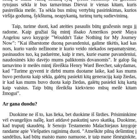
rytojaus sėkla ir bus tarnavimas Dievui ir vienas kitam, kuris
pasireiškia meile. Ta sėkla bus mūsų vertybių pasirinkimas, kurios
viršija godumą, šykštumą, neapykantą, turimų turtų sudievinimą.
Taip, turime duoti, kad ateities pasaulis būtų gražesnis negu jį
radome. Kaip gražiai šią mintį išsako Amerikos poetė Maya
Angelou savo knygoje "Wouldn't Take Nothing for My Journey
Now": "Kai išbarstome duoną pavandeniui, galime tikėtis, kad kas
nors, kurio vardo nežinome ir kurio veido niekados nepamatysime,
pasinaudos tuo, ką padarėme, kaip ir mes, kurie esame pavandeniui,
naudosimės kito davėjo mums paliktomis dovanomis". Ir galop šią
tarnavimo ir meilės mintį išreiškia Henry Ward Beecher, sakydamas,
kad "Turime gyventi ir dirbti mums duotame laike, kad kas mums
buvo perduota kaip sėkla, galėtų pasiekti kitą generaciją kaip žiedas,
ir kad kas mums buvo duota kaip žiedas, galėtų pasiekti kitą kartą
kaip vaisius. Taip būtų išreikšta kiekvieno mūsų meilė kitam
žmogui".
Ar gana duodu?
Duokime ne iš to, kas lieka, bet duokime iš širdies. Prisiminkime
vėl evangelijos našlę, kuri atidavė paskutinį savo skatiką. Duokime,
kad truputį skaudėtų. Ir Senojo Testamento Malachiejaus knygoje
randame apie Viešpaties raginimą duoti. "Atneškite pilną dešimtinę į
sandėlius, kad būtų maisto mano namuose, ir taip mane išmėginkite,