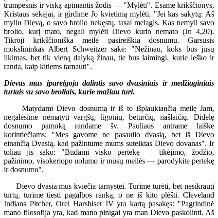
trumpesnis ir viską apimantis žodis — "Mylėti". Esame krikščionys,
Kristaus sekėjai, ir girdime Jo kvietimą mylėti. "Jei kas sakytų: Aš
myliu Dievą, o savo brolio nekęstų, tasai melagis. Kas nemyli savo
brolio, kurį mato, negali mylėti Dievo kurio nemato (Jn 4,20).
Tikroji krikščioniška meilė pasireiškia dosnumu. Garsusis
mokslininkas Albert Schweitzer sakė: "Nežinau, koks bus jūsų
likimas, bet tik vieną dalyką žinau, tie bus laimingi, kurie ieško ir
randa, kaip kitiems tarnauti".
Dievas mus įpareigoja dalintis savo dvasiniais ir medžiaginiais
turtais su savo broliais, kurie mažiau turi.
Matydami Dievo dosnumą ir iš to išplaukiančią meilę Jam,
negalėsime nematyti vargšų, ligonių, beturčių, našlaičių. Didelę
dosnumo pamoką randame šv. Pauliaus antrame laiške
korintiečiams: "Mes gavome ne pasaulio dvasią, bet iš Dievo
einančią Dvasią, kad pažintume mums suteiktas Dievo dovanas". Ir
toliau jis sako: "Būdami visko pertekę — tikėjimo, žodžio,
pažinimo, visokeriopo uolumo ir mūsų meilės — parodykite pertekę
ir dosnumo".
Dievo dvasia mus kviečia tarnystei. Turime turėti, bet nesikrauti
turtų, turime tiesti pagalbos ranką, o ne iš kito plėšti. Cleveland
Indians Pitcher, Orei Harshiser IV yra kartą pasakęs: "Pagrindinė
mano filosofija yra, kad mano pinigai yra man Dievo paskolinti. Aš