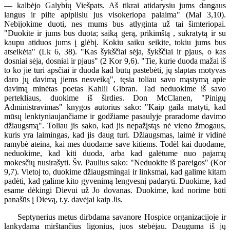
— kalbėjo Galybių Viešpats. Aš tikrai atidarysiu jums dangaus
langus ir pilte apipilsiu jus visokeriopa palaima" (Mal 3,10).
Nebijokime duoti, nes mums bus atlyginta už tai šimteriopai.
"Duokite ir jums bus duota; saiką gerą, prikimštą , sukratytą ir su
kaupu atiduos jums į glėbį. Kokiu saiku seikite, tokiu jums bus
atseikėta" (Lk 6, 38). "Kas šykščiai sėja, šykščiai ir pjaus, o kas
dosniai sėja, dosniai ir pjaus" (2 Kor 9,6). "Tie, kurie duoda mažai iš
to ko jie turi apsčiai ir duoda kad būtų pastebėti, jų slaptas motyvas
daro jų davimą jiems nesveiką", tęsia toliau savo mąstymą apie
davimą minėtas poetas Kahlil Gibran. Tad neduokime iš savo
pertekliaus, duokime iš širdies. Don McClanen, "Pinigų
Administravimas" knygos autorius sako: "Kaip gaila matyti, kad
mūsų lenktyniaujančiame ir godžiame pasaulyje praradome davimo
džiaugsmą". Toliau jis sako, kad jis nepažįstąs nė vieno žmogaus,
kuris yra laimingas, kad jis daug turi. Džiaugsmas, laimė ir vidinė
ramybė ateina, kai mes duodame save kitiems. Todėl kai duodame,
neduokime, kad kiti duoda, arba kad galėtume nuo pajamų
mokesčių nusirašyti. Šv. Paulius sako: "Neduokite iš pareigos" (Kor
9,7). Vietoj to, duokime džiaugsmingai ir linksmai, kad galime kitam
padėti, kad galime kito gyvenimą lengvesnį padaryti. Duokime, kad
esame dėkingi Dievui už Jo dovanas. Duokime, kad norime būti
panašūs į Dievą, t.y. davėjai kaip Jis.
Septynerius metus dirbdama savanore Hospice organizacijoje ir
lankydama mirštančius ligonius, juos stebėjau. Dauguma iš jų