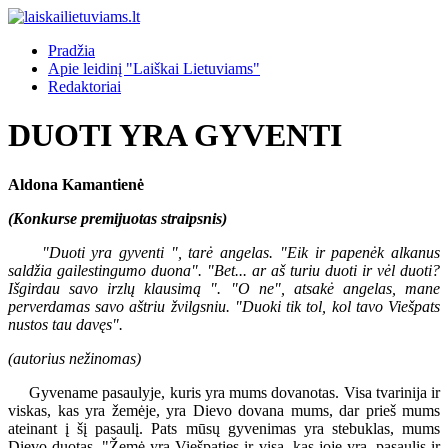
Pradžia
Apie leidinį "Laiškai Lietuviams"
Redaktoriai
DUOTI YRA GYVENTI
Aldona Kamantienė
(Konkurse premijuotas straipsnis)
"Duoti yra gyventi ", tarė angelas. "Eik ir papenėk alkanus
saldžia gailestingumo duona". "Bet... ar aš turiu duoti ir vėl duoti?
Išgirdau savo irzlų klausimą ". "O ne", atsakė angelas, mane
perverdamas savo aštriu žvilgsniu. "Duoki tik tol, kol tavo Viešpats
nustos tau davęs".
(autorius nežinomas)
Gyvename pasaulyje, kuris yra mums dovanotas. Visa tvarinija ir
viskas, kas yra žemėje, yra Dievo dovana mums, dar prieš mums
ateinant į šį pasaulį. Pats mūsų gyvenimas yra stebuklas, mums
Dievo duotas. "Žemė yra Viešpaties ir visa, kas joje yra, pasaulis ir