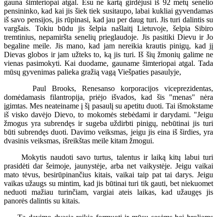
gauna šimteriopai atgal. Esu ne kartą girdėjusi iš 92 metų senelio
pensininko, kad kai jis šiek tiek susitaupo, labai kukliai gyvendamas
iš savo pensijos, jis rūpinasi, kad jau per daug turi. Jis turi dalintis su
vargšais. Tokiu būdu jis šelpia našlaitį Lietuvoje, šelpia Sibiro
tremtinius, nepamiršta senelių prieglaudoje. Jis pasitiki Dievu ir Jo
begaline meile. Jis mano, kad jam nereikia krautis pinigų, kad jį
Dievas globos ir jam užteks to, ką jis turi. Iš šių žmonių galime ne
vienas pasimokyti. Kai duodame, gauname šimteriopai atgal. Tada
mūsų gyvenimas palieka gražią vagą Viešpaties pasaulyje,
Paul Brooks, Renesanso korporacijos viceprezidentas,
domėdamasis filantropija, priėjo išvados, kad šis "menas" nėra
įgimtas. Mes neateiname į šį pasaulį su apetitu duoti. Tai išmokstame
iš visko davėjo Dievo, to mokomės stebėdami ir darydami. "Jeigu
žmogus yra subrendęs ir sugeba uždirbti pinigų, nebūtinai jis turi
būti subrendęs duoti. Davimo veiksmas, jeigu jis eina iš širdies, yra
dvasinis veiksmas, išreikštas meile kitam žmogui.
Mokytis naudoti savo turtus, talentus ir laiką kitų labui turi
prasidėti dar šeimoje, jaunystėje, arba net vaikystėje. Jeigu vaikai
mato tėvus, besirūpinančius kitais, vaikai taip pat tai darys. Jeigu
vaikas užaugs su mintim, kad jis būtinai turi tik gauti, bet niekuomet
neduoti mažiau turinčiam, vargiai ateis laikas, kad užaugęs jis
panorės dalintis su kitais.