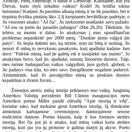
Afrikoje, Pietų Amerikoje, o dabar ir Lietuvoje. Klausiame, kur yra
Dievas, kuris myli nekaltus vaikus? Kodėl Jis leidžia tokius
baisumus? Kadaise Jis pasotino alkaną minią ir ne tik pasotino, bet ir
trupinių dvylika pintinių liko. Į Jį kreipiamės beviltiškoje padėtyje, o
Jis visuomet atsako: "Aš čia". Jis niekuomet neatšaukė savo pažado:
"Aš esu su jumis iki pasaulio pabaigos" (Mat 28,20). Tikėkime, Jis
tebėra su mumis ir dabar. Jo atsakymas į mus spaudžiančias
problemas nepasikeitė per 2000 metų. "Duokite jiems valgyti jūs
patys". Jis liepia dalintis tuo, ką turime, nors tai būtų ir nedaug. Jis
nenori iš mūsų to nevykusio pasakymo, kurį apaštalai kadaise Jam
davė: "Paleisk minią, kad jie galėtų eiti ir nusipirkti sau maisto". Jo
atsakymas buvo, kad jie, apaštalai, surastų žmonėms duonos. Taip,
mes turime badaujančius vaikus valgydinti, juos gydyti, globoti, o
Jis padarys visa kita, ko mes savo žmogiškume negalime padaryti.
Atsiminkime, kad Jis pavalgydino minią su penkiais duonos
kepalėliais ir dviem žuvim...
Žmonijos ateitis, mūsų istorija priklausys nuo vaikų. Jungtinių
Amerikos Valstijų prezidento Bill Clinton inauguracijos metu
Amerikos poetas Miller parašė eilėraštį "Apie istoriją ir viltį",
kuriame sako, kad mokame gerai Amerikos istoriją. Ją išmokome
atmintinai kartojamose ceremonijose, dainuojamose senose
tradicinėse dainose. Poetas klausia, kaip ir kas formuos ateities
istoriją. Bet čia pat jis ir atsako, kad mūsų vaikai kuria ateities
istoriją, kuri jau yra jų protuose ir galima matyti jų akyse. Poeto