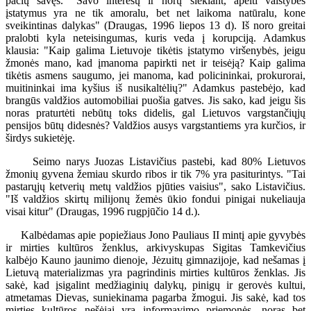
pačių savęs. "Savo interesų ir norų siekiant, apeiti valstybės
įstatymus yra ne tik amoralu, bet net laikoma natūralu, kone
sveikintinas dalykas" (Draugas, 1996 liepos 13 d). Iš noro greitai
pralobti kyla neteisingumas, kuris veda į korupciją. Adamkus
klausia: "Kaip galima Lietuvoje tikėtis įstatymo viršenybės, jeigu
žmonės mano, kad įmanoma papirkti net ir teisėją? Kaip galima
tikėtis asmens saugumo, jei manoma, kad policininkai, prokurorai,
muitininkai ima kyšius iš nusikaltėlių?" Adamkus pastebėjo, kad
brangūs valdžios automobiliai puošia gatves. Jis sako, kad jeigu šis
noras praturtėti nebūtų toks didelis, gal Lietuvos vargstančiųjų
pensijos būtų didesnės? Valdžios ausys vargstantiems yra kurčios, ir
širdys sukietėję.
Seimo narys Juozas Listavičius pastebi, kad 80% Lietuvos
žmonių gyvena žemiau skurdo ribos ir tik 7% yra pasiturintys. "Tai
pastarųjų ketverių metų valdžios pjūties vaisius", sako Listavičius.
"Iš valdžios skirtų milijonų žemės ūkio fondui pinigai nukeliauja
visai kitur" (Draugas, 1996 rugpjūčio 14 d.).
Kalbėdamas apie popiežiaus Jono Pauliaus II mintį apie gyvybės
ir mirties kultūros ženklus, arkivyskupas Sigitas Tamkevičius
kalbėjo Kauno jaunimo dienoje, Jėzuitų gimnazijoje, kad nešamas į
Lietuvą materializmas yra pagrindinis mirties kultūros ženklas. Jis
sakė, kad įsigalint medžiaginių dalykų, pinigų ir gerovės kultui,
atmetamas Dievas, suniekinama pagarba žmogui. Jis sakė, kad tos
mirties kultūros nešėjai yra informavimo priemonės, noras bet