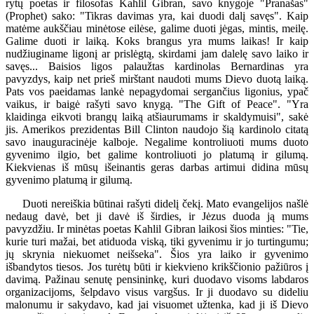
rytų poetas ir filosofas Kahlil Gibran, savo knygoje "Pranašas"
(Prophet) sako: "Tikras davimas yra, kai duodi dalį savęs". Kaip
matėme aukščiau minėtose eilėse, galime duoti jėgas, mintis, meilę.
Galime duoti ir laiką. Koks brangus yra mums laikas! Ir kaip
nudžiuginame ligonį ar prislėgtą, skirdami jam dalelę savo laiko ir
savęs... Baisios ligos palaužtas kardinolas Bernardinas yra
pavyzdys, kaip net prieš mirštant naudoti mums Dievo duotą laiką.
Pats vos paeidamas lankė nepagydomai sergančius ligonius, ypač
vaikus, ir baigė rašyti savo knygą. "The Gift of Peace". "Yra
klaidinga eikvoti brangų laiką atšiaurumams ir skaldymuisi", sakė
jis. Amerikos prezidentas Bill Clinton naudojo šią kardinolo citatą
savo inauguracinėje kalboje. Negalime kontroliuoti mums duoto
gyvenimo ilgio, bet galime kontroliuoti jo platumą ir gilumą.
Kiekvienas iš mūsų išeinantis geras darbas artimui didina mūsų
gyvenimo platumą ir gilumą.
Duoti nereiškia būtinai rašyti didelį čekį. Mato evangelijos našlė
nedaug davė, bet ji davė iš širdies, ir Jėzus duoda ją mums
pavyzdžiu. Ir minėtas poetas Kahlil Gibran laikosi šios minties: "Tie,
kurie turi mažai, bet atiduoda viską, tiki gyvenimu ir jo turtingumu;
jų skrynia niekuomet neišseka". Šios yra laiko ir gyvenimo
išbandytos tiesos. Jos turėtų būti ir kiekvieno krikščionio pažiūros į
davimą. Pažinau senutę pensininkę, kuri duodavo visoms labdaros
organizacijoms, šelpdavo visus vargšus. Ir ji duodavo su dideliu
malonumu ir sakydavo, kad jai visuomet užtenka, kad ji iš Dievo