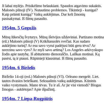
Ji labai mylėjo. Prisikėlimo belaukiant. Spaudos atgavimo sukaktis.
Malonės pilnoji (IV). Nutautimo problemos. Tikintieji - kunigai?
Kaip priimti kunigą? Vaikų auklėjimas. Dar keli žmonių
pasisakymai. Iš filmų pasaulio.
1954m. 5 Gegužis
Mūsų lūkesčių švyturys. Mūsų išeivijos uždaviniai. Partizano motina
(eil.) Malonės pilnoji (V) Krikštasuolės svečiai. Kas sudaro
auklėjimo turinį? Ar esu savo vyrui padėjusi būti geru tėvu? Ar
neerzinu savo vyro? Ar myli savo artimą? Los Angeles arkivyskupo
žodis apie tautybę. Iš abituriento dienoraščio. Laiškas motinai. Ką
pasėsi, tą ir piausi. Rūpimieji klausimai. Iš filmų pasaulio.
1954m. 6 Birželis
Birželio 14-oji (eol.) Malonės pilnoji (VI). Orleano mergelė. Liet.
tautos dvasios beieškant. Seksualinis vaikų auklėjimas. Kūninis
vaiko vystymasis. Mano tėvas. Tu ir aš. Ar jie visi vienodi? Blogas
žmogus - auklėtojas? Apie išpažintį.
1954m. 7 Liepa-Rugpiūtis