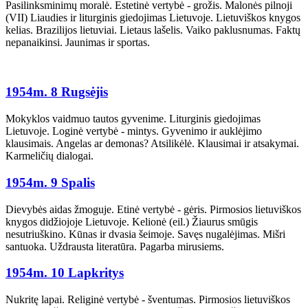
Pasilinksminimų moralė. Estetinė vertybė - grožis. Malonės pilnoji
(VII) Liaudies ir liturginis giedojimas Lietuvoje. Lietuviškos knygos
kelias. Brazilijos lietuviai. Lietaus lašelis. Vaiko paklusnumas. Faktų
nepanaikinsi. Jaunimas ir sportas.
1954m. 8 Rugsėjis
Mokyklos vaidmuo tautos gyvenime. Liturginis giedojimas
Lietuvoje. Loginė vertybė - mintys. Gyvenimo ir auklėjimo
klausimais. Angelas ar demonas? Atsilikėlė. Klausimai ir atsakymai.
Karmeličių dialogai.
1954m. 9 Spalis
Dievybės aidas žmoguje. Etinė vertybė - gėris. Pirmosios lietuviškos
knygos didžiojoje Lietuvoje. Kelionė (eil.) Žiaurus smūgis
nesutriuškino. Kūnas ir dvasia šeimoje. Savęs nugalėjimas. Mišri
santuoka. Uždrausta literatūra. Pagarba mirusiems.
1954m. 10 Lapkritys
Nukritę lapai. Religinė vertybė - šventumas. Pirmosios lietuviškos