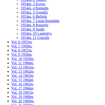
1954m. 3 Kovas
1954m. 4 Balandis
1954m. 5 Gegužis
1954m. 6 Birželis
1954m. 7 Liepa-Rugpiūtis
1954m. 8 Rugsėjis
1954m. 9 Spalis
1954m. 10 Lapkritys
1954m. 11 Gruodis
Vol. 6 1955m.
Vol. 7 1956m.
Vol. 8 1957m.
Vol. 9 1958m.
Vol. 10 1959m.
Vol. 11 1960m.
Vol. 12 1961m.
Vol. 13 1962m.
Vol. 14 1963m
Vol. 15 1964m
Vol. 16 1965m
Vol. 17 1966m
Vol. 18 1967m
Vol. 19 1968m
Vol. 20 1969m.