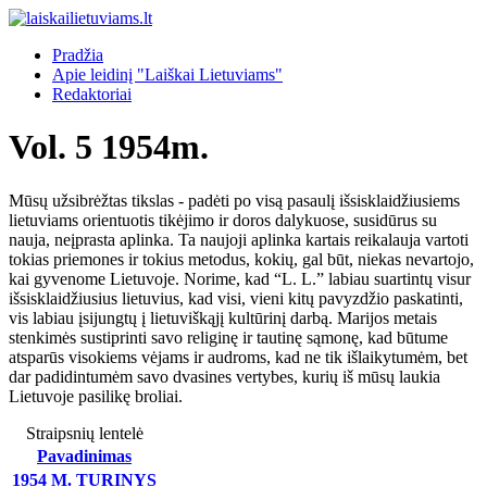
Pradžia
Apie leidinį "Laiškai Lietuviams"
Redaktoriai
Vol. 5 1954m.
Mūsų užsibrėžtas tikslas - padėti po visą pasaulį išsisklaidžiusiems
lietuviams orientuotis tikėjimo ir doros dalykuose, susidūrus su
nauja, neįprasta aplinka. Ta naujoji aplinka kartais reikalauja vartoti
tokias priemones ir tokius metodus, kokių, gal būt, niekas nevartojo,
kai gyvenome Lietuvoje. Norime, kad “L. L.” labiau suartintų visur
išsisklaidžiusius lietuvius, kad visi, vieni kitų pavyzdžio paskatinti,
vis labiau įsijungtų į lietuviškąjį kultūrinį darbą. Marijos metais
stenkimės sustiprinti savo religinę ir tautinę sąmonę, kad būtume
atsparūs visokiems vėjams ir audroms, kad ne tik išlaikytumėm, bet
dar padidintumėm savo dvasines vertybes, kurių iš mūsų laukia
Lietuvoje pasilikę broliai.
Straipsnių lentelė
Pavadinimas
1954 M. TURINYS