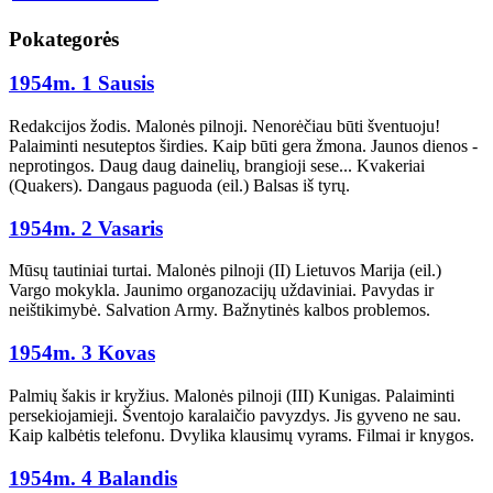
Pokategorės
1954m. 1 Sausis
Redakcijos žodis. Malonės pilnoji. Nenorėčiau būti šventuoju!
Palaiminti nesuteptos širdies. Kaip būti gera žmona. Jaunos dienos -
neprotingos. Daug daug dainelių, brangioji sese... Kvakeriai
(Quakers). Dangaus paguoda (eil.) Balsas iš tyrų.
1954m. 2 Vasaris
Mūsų tautiniai turtai. Malonės pilnoji (II) Lietuvos Marija (eil.)
Vargo mokykla. Jaunimo organozacijų uždaviniai. Pavydas ir
neištikimybė. Salvation Army. Bažnytinės kalbos problemos.
1954m. 3 Kovas
Palmių šakis ir kryžius. Malonės pilnoji (III) Kunigas. Palaiminti
persekiojamieji. Šventojo karalaičio pavyzdys. Jis gyveno ne sau.
Kaip kalbėtis telefonu. Dvylika klausimų vyrams. Filmai ir knygos.
1954m. 4 Balandis