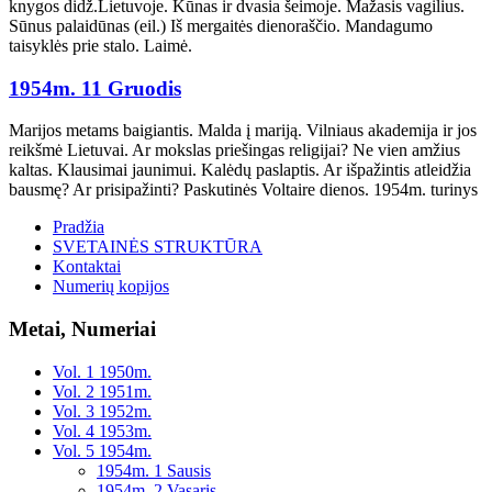
knygos didž.Lietuvoje. Kūnas ir dvasia šeimoje. Mažasis vagilius.
Sūnus palaidūnas (eil.) Iš mergaitės dienoraščio. Mandagumo
taisyklės prie stalo. Laimė.
1954m. 11 Gruodis
Marijos metams baigiantis. Malda į mariją. Vilniaus akademija ir jos
reikšmė Lietuvai. Ar mokslas priešingas religijai? Ne vien amžius
kaltas. Klausimai jaunimui. Kalėdų paslaptis. Ar išpažintis atleidžia
bausmę? Ar prisipažinti? Paskutinės Voltaire dienos. 1954m. turinys
Pradžia
SVETAINĖS STRUKTŪRA
Kontaktai
Numerių kopijos
Metai, Numeriai
Vol. 1 1950m.
Vol. 2 1951m.
Vol. 3 1952m.
Vol. 4 1953m.
Vol. 5 1954m.
1954m. 1 Sausis
1954m. 2 Vasaris