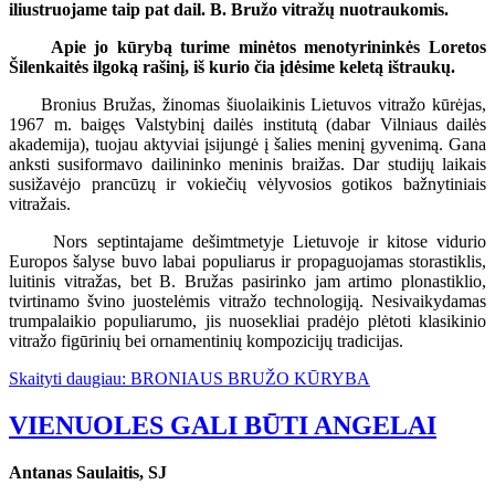
iliustruojame taip pat dail. B. Bružo vitražų nuotraukomis.
Apie jo kūrybą turime minėtos menotyrininkės Loretos
Šilenkaitės ilgoką rašinį, iš kurio čia įdėsime keletą ištraukų.
Bronius Bružas, žinomas šiuolaikinis Lietuvos vitražo kūrėjas,
1967 m. baigęs Valstybinį dailės institutą (dabar Vilniaus dailės
akademija), tuojau aktyviai įsijungė į šalies meninį gyvenimą. Gana
anksti susiformavo dailininko meninis braižas. Dar studijų laikais
susižavėjo prancūzų ir vokiečių vėlyvosios gotikos bažnytiniais
vitražais.
Nors septintajame dešimtmetyje Lietuvoje ir kitose vidurio
Europos šalyse buvo labai populiarus ir propaguojamas storastiklis,
luitinis vitražas, bet B. Bružas pasirinko jam artimo plonastiklio,
tvirtinamo švino juostelėmis vitražo technologiją. Nesivaikydamas
trumpalaikio populiarumo, jis nuosekliai pradėjo plėtoti klasikinio
vitražo figūrinių bei ornamentinių kompozicijų tradicijas.
Skaityti daugiau: BRONIAUS BRUŽO KŪRYBA
VIENUOLES GALI BŪTI ANGELAI
Antanas Saulaitis, SJ