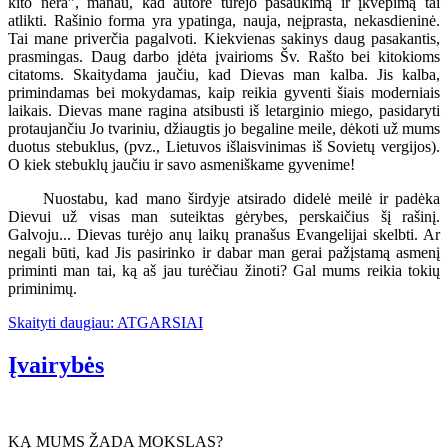
kito nėra”, manau, kad autorė turėjo pašaukimą ir įkvėpimą tai
atlikti. Rašinio forma yra ypatinga, nauja, neįprasta, nekasdieninė.
Tai mane priverčia pagalvoti. Kiekvienas sakinys daug pasakantis,
prasmingas. Daug darbo įdėta įvairioms Šv. Rašto bei kitokioms
citatoms. Skaitydama jaučiu, kad Dievas man kalba. Jis kalba,
primindamas bei mokydamas, kaip reikia gyventi šiais moderniais
laikais. Dievas mane ragina atsibusti iš letarginio miego, pasidaryti
protaujančiu Jo tvariniu, džiaugtis jo begaline meile, dėkoti už mums
duotus stebuklus, (pvz., Lietuvos išlaisvinimas iš Sovietų vergijos).
O kiek stebuklų jaučiu ir savo asmeniškame gyvenime!
Nuostabu, kad mano širdyje atsirado didelė meilė ir padėka
Dievui už visas man suteiktas gėrybes, perskaičius šį rašinį.
Galvoju... Dievas turėjo anų laikų pranašus Evangelijai skelbti. Ar
negali būti, kad Jis pasirinko ir dabar man gerai pažįstamą asmenį
priminti man tai, ką aš jau turėčiau žinoti? Gal mums reikia tokių
priminimų.
Skaityti daugiau: ATGARSIAI
Įvairybės
KĄ MUMS ŽADA MOKSLAS?