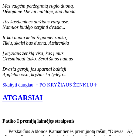
Mes valgėm peržegnotą rugio duoną.
Dėkojame Dievui maldoje, kad duoda
Tos kasdieninės amžiaus varguose.
Namuos budėjo serginti dvasia...
Ir kai nūnai keliu žegnonei ranką,
Tikiu, skalsi bus duona. Atsitrenkia
Į kryžiaus ženklą visa, kas į mus
Grėsmingai taiko. Sergi šiuos namus
Dvasia geroji, jos sparnai baltieji
Apglėbia visa, kryžius ką lydėjo...
Skaityti daugiau: † PO KRYŽIAUS ŽENKLU †
ATGARSIAI
Patiko I premiją laimėjęs straipsnis
Perskaičius Aldonos Kamantienės premijuotą rašinį “Dievas - Aš,