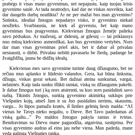
prabėgs ir visas mano gyvenimas, net nepajusiu, kaip tuojau leisis
gyvenimo saulė. Ar tada neatrodys, kad dar ne viskas nuveikta, kad
dar daugelis darbų neatlikta? Ar ne per mažai bus man gyvenimo?
Sutinku, idealiai žmogus nepadarys visko, ir gyvenimo niekad
neužteks. Svarbiausia, ne kiek aš gyvensiu, bet kaip mano
gyvenimas bus pragyventas. Kiekvienas žmogus žemėje palieka
savo pėdsakus. Ar mažesnį, ar didesnį, ar gilesnį — tai priklausys
nuo mūsų kiekvieno asmeniškai, kas bus gyvenimo vertybės. Nors
dar man visas gyvenimas prieš akis, bet ir dabar aš privalau
nesnausti, o dirbti. Privalau nebūti pavasariu be žiedų, padange be
žvaigždžių, jauna be didžių idealų.
Kiekvienas mes savo gyvenime turime daug džiaugsmo, bet ne
rečiau mus aplanko ir liūdesio valandos. Gera, kai būna linksma,
džiugu, viskas gerai sekasi. Bet dažnai ateina sunkumai, vargai,
nelaimės. Kaip tada sunku išlikti ramiai, viską su džiaugsmu pakelti.
Ir dabar žmogus turi į ką nors atsiremti, su kuo nors pasidalinti savo
naštą. Tikintis žmogus, sunkią gyvenimo akimirką suklups prie
Viešpaties kojų, atneš Jam ir su Juo pasidalins nerimu, skausmu,
vargu... Jo lūpos pamažu kratės, iš širdies gelmių liesis malda: “Aš
vienas be Tavęs nieko negaliu, o Dieve. Bet Tavo padedamas aš
viską galiu...” Po maldos žmogus pakyla ramus ir tvirtas.
Bendravimas su Dievu mane paguodžia, atgaivina, sustiprina. Per
visas gyvenimo audras aš einu jau nebe viena. Man padeda, mane
veda galinga Viešpaties ranka.