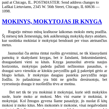
paid at Chicago, IL. POSTMASTER: Send address changes to
Laiškai Lietuviams, 2345 W. 56th Street, Chicago, IL 60636 —
1098.
MOKINYS, MOKYTOJAS IR KNYGA
Rugsėjo mėnuo mūsų kraštuose laikomas mokslo metų pradžia.
Šį mėnesį tiek žemesniųjų, tiek aukštesniųjų mokyklų durys atsidaro,
kur susitinka mokiniai ir mokytojai bendrauti per visus ateinančius
metus.
Jaunuoliai čia ateina rimtai ruoštis gyvenimui, ne tik klausydami
pamokų ir skaitydami knygas, bet ir žaisdami, linksmindamiesi,
draugaudami vieni su kitais. Knyga jaunuoliui atveria naujus
horizontus, mokytojas padeda pažinti nežinomus pasaulius, o
draugai savo vienokiu ar kitokiu pavyzdžiu gali jį pakreipti gėrio ar
blogio keliais. Ir mokytojas daugiau pasiekia pavyzdžiu negu
žodžiu. Jo pašaukimas yra būti ne griežtu dresiruotoju, bet
vyresniuoju draugu ir nuoširdžiu tėvu ar motina.
Bet net tik tie yra mokiniai ir mokytojai, kurie sėdi mokyklos
suole, kurie moko ar mokosi. Mes visi esame ir mokiniai, ir
mokytojai. Kol žmogus gyvena šiame pasaulyje, jis nuolat iš kitų
mokosi ir moko kitus. Mes mokomės ir mokome, visai negalvodami