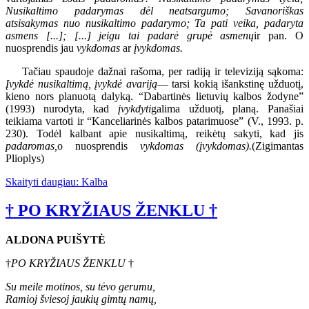
Nusikaltimo padarymas dėl neatsargumo; Savanoriškas
atsisakymas nuo nusikaltimo padarymo; Ta pati veika, padaryta
asmens [...]; [...] jeigu tai padarė grupė asmenų
ir pan. O
nuosprendis jau
vykdomas
ar
įvykdomas.
Tačiau spaudoje dažnai rašoma, per radiją ir televiziją sąkoma:
Įvykdė nusikaltimą, įvykdė avariją
— tarsi kokią išankstinę užduotį,
kieno nors planuotą dalyką. “Dabartinės lietuvių kalbos žodyne”
(1993) nurodyta, kad
įvykdyti
galima užduotį, planą. Panašiai
teikiama vartoti ir “Kanceliarinės kalbos patarimuose” (V., 1993. p.
230). Todėl kalbant apie nusikaltimą, reikėtų sakyti, kad jis
padaromas,
o nuosprendis
vykdomas (įvykdomas).
(Zigimantas
Plioplys)
Skaityti daugiau: Kalba
† PO KRYŽIAUS ŽENKLU †
ALDONA PUIŠYTĖ
†
PO KRYŽIAUS ŽENKLU
†
Su meile motinos, su tėvo gerumu,
Ramioj šviesoj jaukių gimtų namų,