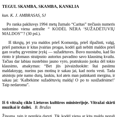
TEGUL SKAMBA, SKAMBA, KANKLIA
kun. K. J. AMBRASAS, SJ
Po ranka pakliuvęs 1994 metų žurnalo “Caritas” trečiasis numeris
sudomino viena antrašte “ KODĖL NĖRA ‘SUŽADĖTUVIŲ
MALDOS”’? (30 psl.).
Iš tikrųjų, jei yra maldos prieš Komuniją, prieš išpažinti, valgį,
prieš pamokas ir kitas įvairias progas, kodėl gali nebūti maldos prieš
gan svarbų gyvenime įvykį — sužadėtuves. Buvo nuostabu, kad šio
rimto ir įdomaus straipsnio autorius pavadino savo klausimą kvailu.
Tačiau dar labiau nustebino jauno vyro, pratrukusio juoku dėl tokio
klausimo, atsakymas: “Bet jūs įsivaizduokite: štai pasiimu
maldaknygę, nueinu pas motiną ir sakau jai, kad noriu vesti. Tada
atsistoju prie namo durų, laukiu, kol ateis man patinkanti mergina, ir
sakau jai: ‘Kalbėkime sužadėtuvių maldą! O po to susižadėsime!’
Taip nedaroma”.
Iš 6 vitražų ciklo Lietuvos kultūros ministerijoje. Vitražai skirti
muzikai ir dailei.
B. Bružas
Žinoma, taip ir nereikia daryti. Tik kodėl viena ar kita malda negali