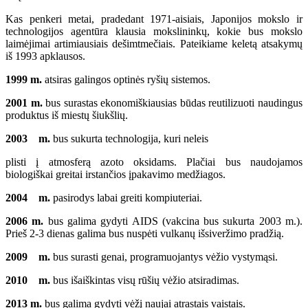
Kas penkeri metai, pradedant 1971-aisiais, Japonijos mokslo ir
technologijos agentūra klausia mokslininkų, kokie bus mokslo
laimėjimai artimiausiais dešimtmečiais. Pateikiame keletą atsakymų
iš 1993 apklausos.
1999 m.
atsiras galingos optinės ryšių sistemos.
2001 m.
bus surastas ekonomiškiausias būdas reutilizuoti naudingus
produktus iš miestų šiukšlių.
2003 m.
bus sukurta technologija, kuri neleis
plisti į atmosferą azoto oksidams. Plačiai bus naudojamos
biologiškai greitai irstančios įpakavimo medžiagos.
2004 m.
pasirodys labai greiti kompiuteriai.
2006 m.
bus galima gydyti AIDS (vakcina bus sukurta 2003 m.).
Prieš 2-3 dienas galima bus nuspėti vulkanų išsiveržimo pradžią.
2009 m.
bus surasti genai, programuojantys vėžio vystymąsi.
2010 m.
bus išaiškintas visų rūšių vėžio atsiradimas.
2013 m.
bus galima gydyti vėžį naujai atrastais vaistais.