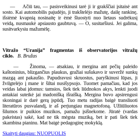
— Ačiū tau, — pasisveikinusi tarė ji ir grakščiai įsitaisė ant
sosto. Kai automobilis pajudėjo, ji trakštelėjo mažutę, dailę rankinę,
išsiėmė kvapnią nosinaitę ir ėmė šluostyti nuo lietaus sudrėkusį
veidą, nusmaukė apsiausto gaubtuvą. — O, susitaršiusi. Jei galima,
susitvarkysiu mažumėlę.
Vitražo “Uranija” fragmentas iš observatorijos vitražų
ciklo.
B. Bružas
— Žinoma, — atsakiau, ir mergina ant pečių paleido
kaštoninius, blizgančius plaukus, gražiai sušukavo ir suveržė sunkų
mazgą ant pakaušio. Papudravusi skruostus, paryškinusi lūpas, ji
žvilgtelėjo į mane ir šiltai nusišypsojo. Tuomet pamačiau, kad jos
veidas labai įdomus: tamsios, šiek tiek liūdnokos akys, lenkti juodi
antakiai suteikė jai madonišką išraišką. Mergina buvo apsirengusi
skoningai ir darė gerą įspūdį. Tuo metu radijas baigė transliuoti
literatūros pusvalandį, ir aš perjungiau magnetofoną. Užliūliuotos
šilumos ir puikios muzikos, pamažu įsišnekome. Jūratė (vardas
pakeistas) sakė, kad ne tik mėgsta muziką, bet ir pati šiek tiek
skambina pianinu. Mat baigė pedagoginę mokyklą.
Skaityti daugiau: NUOPUOLIS