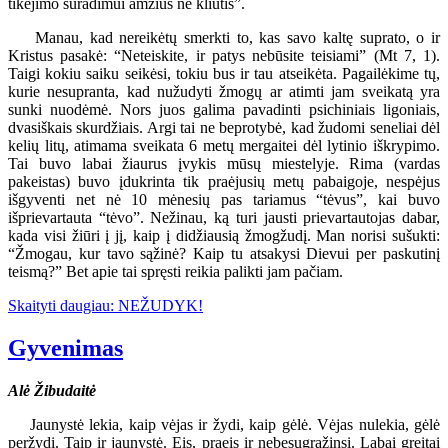
tikėjimo suradimui amžius ne kliūtis”.
Manau, kad nereikėtų smerkti to, kas savo kaltę suprato, o ir
Kristus pasakė: “Neteiskite, ir patys nebūsite teisiami” (Mt 7, 1).
Taigi kokiu saiku seikėsi, tokiu bus ir tau atseikėta. Pagailėkime tų,
kurie nesupranta, kad nužudyti žmogų ar atimti jam sveikatą yra
sunki nuodėmė. Nors juos galima pavadinti psichiniais ligoniais,
dvasiškais skurdžiais. Argi tai ne beprotybė, kad žudomi seneliai dėl
kelių litų, atimama sveikata 6 metų mergaitei dėl lytinio iškrypimo.
Tai buvo labai žiaurus įvykis mūsų miestelyje. Rima (vardas
pakeistas) buvo įdukrinta tik praėjusių metų pabaigoje, nespėjus
išgyventi net nė 10 mėnesių pas tariamus “tėvus”, kai buvo
išprievartauta “tėvo”. Nežinau, ką turi jausti prievartautojas dabar,
kada visi žiūri į jį, kaip į didžiausią žmogžudį. Man norisi sušukti:
“Žmogau, kur tavo sąžinė? Kaip tu atsakysi Dievui per paskutinį
teismą?” Bet apie tai spręsti reikia palikti jam pačiam.
Skaityti daugiau: NEŽUDYK!
Gyvenimas
Alė Žibudaitė
Jaunystė lekia, kaip vėjas ir žydi, kaip gėlė. Vėjas nulekia, gėlė
peržydi. Taip ir jaunystė. Eis, praeis ir nebesugrąžinsi. Labai greitai