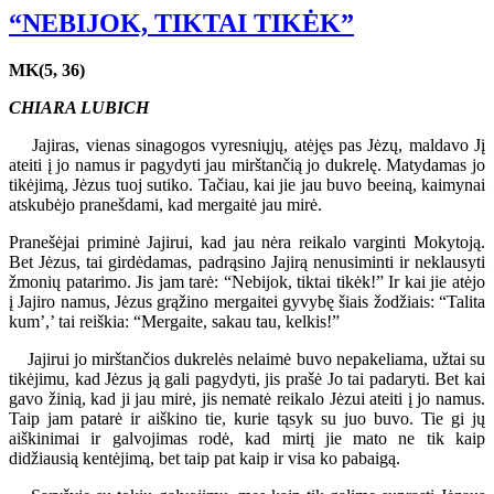
“NEBIJOK, TIKTAI TIKĖK”
MK(5, 36)
CHIARA LUBICH
Jajiras, vienas sinagogos vyresniųjų, atėjęs pas Jėzų, maldavo Jį
ateiti į jo namus ir pagydyti jau mirštančią jo dukrelę. Matydamas jo
tikėjimą, Jėzus tuoj sutiko. Tačiau, kai jie jau buvo beeiną, kaimynai
atskubėjo pranešdami, kad mergaitė jau mirė.
Pranešėjai priminė Jajirui, kad jau nėra reikalo varginti Mokytoją.
Bet Jėzus, tai girdėdamas, padrąsino Jajirą nenusiminti ir neklausyti
žmonių patarimo. Jis jam tarė: “Nebijok, tiktai tikėk!” Ir kai jie atėjo
į Jajiro namus, Jėzus grąžino mergaitei gyvybę šiais žodžiais: “Talita
kum’,’ tai reiškia: “Mergaite, sakau tau, kelkis!”
Jajirui jo mirštančios dukrelės nelaimė buvo nepakeliama, užtai su
tikėjimu, kad Jėzus ją gali pagydyti, jis prašė Jo tai padaryti. Bet kai
gavo žinią, kad ji jau mirė, jis nematė reikalo Jėzui ateiti į jo namus.
Taip jam patarė ir aiškino tie, kurie tąsyk su juo buvo. Tie gi jų
aiškinimai ir galvojimas rodė, kad mirtį jie mato ne tik kaip
didžiausią kentėjimą, bet taip pat kaip ir visa ko pabaigą.