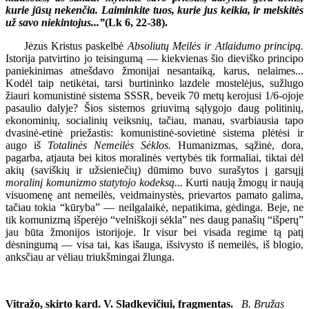
kurie jūsų nekenčia. Laiminkite tuos, kurie jus keikia, ir melskitės
už savo niekintojus...”
(Lk 6, 22-38).
Jėzus Kristus paskelbė
Absoliutų Meilės ir Atlaidumo principą.
Istorija patvirtino jo teisingumą — kiekvienas šio dieviško principo
paniekinimas atnešdavo žmonijai nesantaiką, karus, nelaimes...
Kodėl taip netikėtai, tarsi burtininko lazdele mostelėjus, sužlugo
žiauri komunistinė sistema SSSR, beveik 70 metų kerojusi 1/6-ojoje
pasaulio dalyje? Šios sistemos griuvimą sąlygojo daug politinių,
ekonominių, socialinių veiksnių, tačiau, manau, svarbiausia tapo
dvasinė-etinė priežastis: komunistinė-sovietinė sistema plėtėsi ir
augo iš
Totalinės Nemeilės Sėklos.
Humanizmas, sąžinė, dora,
pagarba, atjauta bei kitos moralinės vertybės tik formaliai, tiktai dėl
akių (saviškių ir užsieniečių) dūmimo buvo surašytos į garsųjį
moralinį komunizmo statytojo kodeksą...
Kurti naują žmogų ir naują
visuomenę ant nemeilės, veidmainystės, prievartos pamato galima,
tačiau tokia “kūryba” — neilgalaikė, nepatikima, gėdinga. Beje, ne
tik komunizmą išperėjo “velniškoji sėkla” nes daug panašių “išperų”
jau būta žmonijos istorijoje. Ir visur bei visada regime tą patį
dėsningumą — visa tai, kas išauga, išsivysto iš nemeilės, iš blogio,
anksčiau ar vėliau triukšmingai žlunga.
Vitražo, skirto kard. V. Sladkevičiui, fragmentas.
B. Bružas