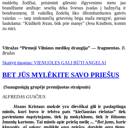
maldelių žodžiai, prisiminti gilesnio išgyvenimo metu jau
brandžiame amžiuje: seselių dėka šviesus įvadas į bažnyčią ir
bendruomenę. Iš vaikiškų žodelių liko išbombarduotos gatvės
vaizdas — tarp smikstančių griuvėsių bėga maža mergytė, garsiai
šaukdama: “Kūdikėli Jėzau, būk prie manęs” (Jesu Kindlein, komm
zu mir).
Vitražas “Pirmoji Vilniaus medikų draugija” — fragmentas.
B.
Bružas
Skaityti daugiau: VIENUOLES GALI BŪTI ANGELAI
BET JŪS MYLĖKITE SAVO PRIEŠUS
(Suaugusiųjų grupėje premijuotas straipsnis)
ALFREDAS GUSČIUS
Jėzaus Kristaus moksle yra dieviškai gili ir paslaptinga
mintis, kuri buvo ir tebėra pats “kiečiausias riešutas” tiek
pavieniams mąstytojams, tiek jų mokykloms, tiek ir ištisoms
žmonių kartoms. Tai mintis apie priešų meilę ... “
Bet jums, kurie
klausotės, aš sakau: mylėkite savo priešus, darykite gera tiems,