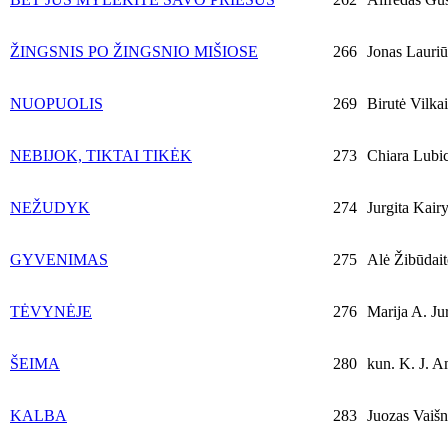
ŽINGSNIS PO ŽINGSNIO MIŠIOSE
266
Jonas Lauriū
NUOPUOLIS
269
Birutė Vilkai
NEBIJOK, TIKTAI TIKĖK
273
Chiara Lubi
NEŽUDYK
274
Jurgita Kairy
GYVENIMAS
275
Alė Žibūdait
TĖVYNĖJE
276
Marija A. Ju
ŠEIMA
280
kun. K. J. A
KALBA
283
Juozas Vaišn