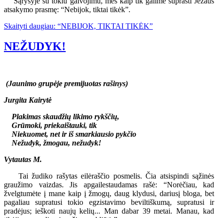
Sąryšyje su tokiu galvojimu, mes kaip tik galime suprasti Jėzaus
atsakymo prasmę: “Nebijok, tiktai tikėk”.
Skaityti daugiau: “NEBIJOK, TIKTAI TIKĖK”
NEŽUDYK!
(Jaunimo grupėje premijuotas rašinys)
Jurgita Kairytė
Plakimas skaudžių likimo rykščių,
Grūmoki, priekaištauki, tik
Niekuomet, net ir iš smarkiausio pykčio
Nežudyk, žmogau, nežudyk!
Vytautas M.
Tai žudiko rašytas eilėraščio posmelis. Čia atsispindi sąžinės
graužimo vaizdas. Jis apgailestaudamas rašė: “Norėčiau, kad
žvelgtumėte į mane kaip į žmogų, daug klydusi, dariusį bloga, bet
pagaliau supratusi tokio egzistavimo beviltiškumą, supratusi ir
pradėjus; ieškoti naujų kelių... Man dabar 39 metai. Manau, kad