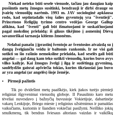
Niekad neteko būti sesele vienuole, tačiau jau daugiau kaip
pusšimtis metų žmogus susitinki, bendrauji ir dirbi drauge su
įvairių vienuolijų narėmis. 1993 m. JAV sociologinė apklausa
rodo, kad septintadalis visų šalies gyventojų yra "šventieji".
Princetono Religijų tyrimo centro vedėjas George Gallup
aiškina, kad "šventi" gali būt išmatuojami ir suskaičiuojami
pagal mokslinę prielaidą: iš gilaus tikėjimo į asmeninį Dievą
savanoriškai tarnauja kitiems žmonėms.
Nelabai panašu į įprastinį šventojo ar šventosios atvaizdą su į
dangų žvelgiančiu veidu ir baltomis rankomis. Ir ne visi gali
sutikti su šio rašinio nemoksline prielaida, kad seselės gali būti
angelai — gal daug kam teko sutikti vienuolių, kurios buvo avys
vilko kailyje. Kai žmogus žvelgi į ilgą ir sudėtingą gyvenimą,
saulėlydžio gaisrai apšviečia tokias, kurios tikriausiai jau buvo
ar yra angelai (ar angelės) šioje žemėje.
• Pirmoji pažintis
Tik po dvidešimt metų paaiškėjo, kiek įtakos turėjo pirmieji
religiniai išgyvenimai vienuolių globoje. II Pasaulinio karo metu
tėveliai nuvesdavo į bažnyčią buvusioje Vokietijoje, dabartinėje
vakarų Lenkijoje, Briego mieste į religinius užsiėmimus ir pamaldas
vaikučiams, kuriomis ir šiandien vokiečiai pasižymi. Neišliko jokių
smulkmenų, tik bendras šviesaus altoriaus vaizdas ir vaikiškų