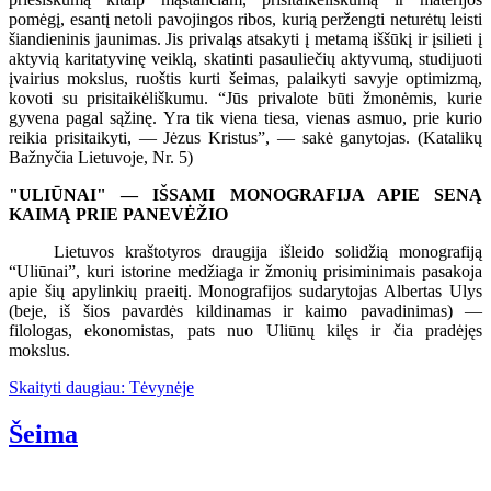
pomėgį, esantį netoli pavojingos ribos, kurią peržengti neturėtų leisti
šiandieninis jaunimas. Jis privaląs atsakyti į metamą iššūkį ir įsilieti į
aktyvią karitatyvinę veiklą, skatinti pasauliečių aktyvumą, studijuoti
įvairius mokslus, ruoštis kurti šeimas, palaikyti savyje optimizmą,
kovoti su prisitaikėliškumu. “Jūs privalote būti žmonėmis, kurie
gyvena pagal sąžinę. Yra tik viena tiesa, vienas asmuo, prie kurio
reikia prisitaikyti, — Jėzus Kristus”, — sakė ganytojas. (Katalikų
Bažnyčia Lietuvoje, Nr. 5)
"ULIŪNAI" — IŠSAMI MONOGRAFIJA APIE SENĄ
KAIMĄ PRIE PANEVĖŽIO
Lietuvos kraštotyros draugija išleido solidžią monografiją
“Uliūnai”, kuri istorine medžiaga ir žmonių prisiminimais pasakoja
apie šių apylinkių praeitį. Monografijos sudarytojas Albertas Ulys
(beje, iš šios pavardės kildinamas ir kaimo pavadinimas) —
filologas, ekonomistas, pats nuo Uliūnų kilęs ir čia pradėjęs
mokslus.
Skaityti daugiau: Tėvynėje
Šeima