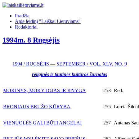
Pradžia
Apie leidinį "Laiškai Lietuviams"
Redaktoriai
1994m. 8 Rugsėjis
1994 / RUGSĖJIS — SEPTEMBER / VOL. XLV, NO. 9
religinės ir tautinės kultūros žurnalas
MOKINYS, MOKYTOJAS IR KNYGA
253
Red.
BRONIAUS BRUŽO KŪRYBA
255
Loreta Šilenk
VIENUOLĖS GALI BŪTI ANGELAI
257
Antanas Saula
BET JŪS MYLĖKITE SAVO PRIEŠUS
262
Alfredas Guš