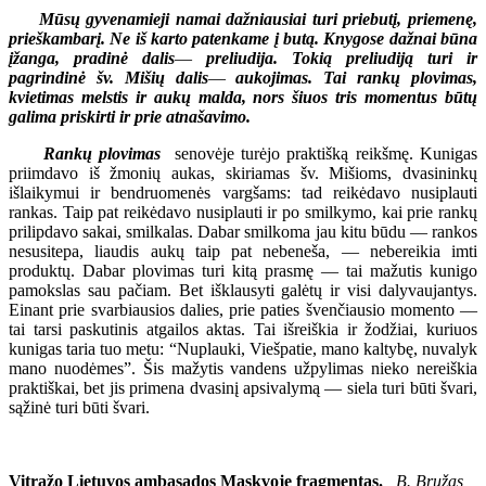
Mūsų gyvenamieji namai dažniausiai turi priebutį, priemenę,
prieškambarį. Ne iš karto patenkame į butą. Knygose dažnai būna
įžanga, pradinė dalis
—
preliudija. Tokią preliudiją turi ir
pagrindinė šv. Mišių dalis
—
aukojimas. Tai rankų plovimas,
kvietimas melstis ir aukų malda, nors šiuos tris momentus būtų
galima priskirti ir prie atnašavimo.
Rankų plovimas
senovėje turėjo praktišką reikšmę. Kunigas
priimdavo iš žmonių aukas, skiriamas šv. Mišioms, dvasininkų
išlaikymui ir bendruomenės vargšams: tad reikėdavo nusiplauti
rankas. Taip pat reikėdavo nusiplauti ir po smilkymo, kai prie rankų
prilipdavo sakai, smilkalas. Dabar smilkoma jau kitu būdu — rankos
nesusitepa, liaudis aukų taip pat nebeneša, — nebereikia imti
produktų. Dabar plovimas turi kitą prasmę — tai mažutis kunigo
pamokslas sau pačiam. Bet išklausyti galėtų ir visi dalyvaujantys.
Einant prie svarbiausios dalies, prie paties švenčiausio momento —
tai tarsi paskutinis atgailos aktas. Tai išreiškia ir žodžiai, kuriuos
kunigas taria tuo metu: “Nuplauki, Viešpatie, mano kaltybę, nuvalyk
mano nuodėmes”. Šis mažytis vandens užpylimas nieko nereiškia
praktiškai, bet jis primena dvasinį apsivalymą — siela turi būti švari,
sąžinė turi būti švari.
Vitražo Lietuvos ambasados Maskvoje fragmentas.
B. Bružas