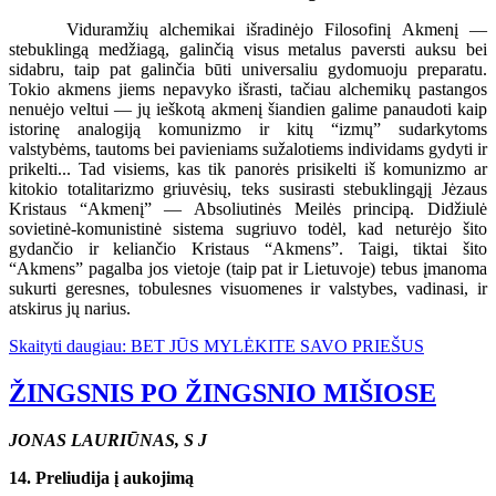
Viduramžių alchemikai išradinėjo Filosofinį Akmenį —
stebuklingą medžiagą, galinčią visus metalus paversti auksu bei
sidabru, taip pat galinčia būti universaliu gydomuoju preparatu.
Tokio akmens jiems nepavyko išrasti, tačiau alchemikų pastangos
nenuėjo veltui — jų ieškotą akmenį šiandien galime panaudoti kaip
istorinę analogiją komunizmo ir kitų “izmų” sudarkytoms
valstybėms, tautoms bei pavieniams sužalotiems individams gydyti ir
prikelti... Tad visiems, kas tik panorės prisikelti iš komunizmo ar
kitokio totalitarizmo griuvėsių, teks susirasti stebuklingąjį Jėzaus
Kristaus “Akmenį” — Absoliutinės Meilės principą. Didžiulė
sovietinė-komunistinė sistema sugriuvo todėl, kad neturėjo šito
gydančio ir keliančio Kristaus “Akmens”. Taigi, tiktai šito
“Akmens” pagalba jos vietoje (taip pat ir Lietuvoje) tebus įmanoma
sukurti geresnes, tobulesnes visuomenes ir valstybes, vadinasi, ir
atskirus jų narius.
Skaityti daugiau: BET JŪS MYLĖKITE SAVO PRIEŠUS
ŽINGSNIS PO ŽINGSNIO MIŠIOSE
JONAS LAURIŪNAS, S J
14. Preliudija į aukojimą