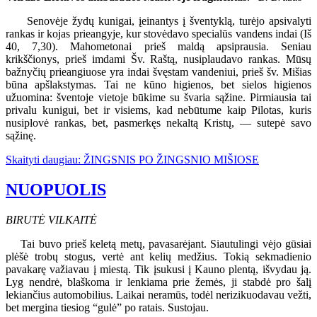
Senovėje žydų kunigai, įeinantys į šventyklą, turėjo apsivalyti
rankas ir kojas prieangyje, kur stovėdavo specialūs vandens indai (Iš
40, 7,30). Mahometonai prieš maldą apsiprausia. Seniau
krikščionys, prieš imdami Šv. Raštą, nusiplaudavo rankas. Mūsų
bažnyčių prieangiuose yra indai švęstam vandeniui, prieš šv. Mišias
būna apšlakstymas. Tai ne kūno higienos, bet sielos higienos
užuomina: šventoje vietoje būkime su švaria sąžine. Pirmiausia tai
privalu kunigui, bet ir visiems, kad nebūtume kaip Pilotas, kuris
nusiplovė rankas, bet, pasmerkęs nekaltą Kristų, — sutepė savo
sąžinę.
Skaityti daugiau: ŽINGSNIS PO ŽINGSNIO MIŠIOSE
NUOPUOLIS
BIRUTĖ VILKAITĖ
Tai buvo prieš keletą metų, pavasarėjant. Siautulingi vėjo gūsiai
plėšė trobų stogus, vertė ant kelių medžius. Tokią sekmadienio
pavakarę važiavau į miestą. Tik įsukusi į Kauno plentą, išvydau ją.
Lyg nendrė, blaškoma ir lenkiama prie žemės, ji stabdė pro šalį
lekiančius automobilius. Laikai neramūs, todėl nerizikuodavau vežti,
bet mergina tiesiog “gulė” po ratais. Sustojau.