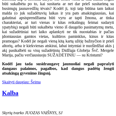
būti sukalbėta po to, kai susitarta ar net dar prieš susitarimą su
busimųjų jaunavedžių tėvais? Kodėl ji, toji taip būtina tam laikui
malda (o juk sužadėtuvių laikas ir yra pats atsakingiausias, kai
galutinai apsisprendžiama būti vyru ar tapti žmona, ar tinka
charakteriai, ar turi vienas ir kitas reikalingų šeimai sudaryti
ypatybių) negali būti sukalbėta vieno iš daugelio pasimatymų metu,
kai sužadėtiniai turi laiko aplankyti ne tik nuostabias ir pačias
įdomiausias gamtos vietas, kultūros paminklus, kinus ir kitas
pramogas? Kodėl jie negali vieną kitą kartą užėję bažnyčion ir prieš
altorių, arba ir kiekvienas atskirai, labai intymiai ir nuoširdžiai akis į
akį pasikalbėti su visų sužadėtinių Didžiąja Globėja Švč. Mergele
Marija, pačiu verčiausiuoju SUŽADĖTINIU — su Kristumi?
Kodėl jau tada susidraugavę jaunuoliai negali paprašyti
dangaus palaimos, pagalbos, kad dangus padėtų žengti
atsakingą gyvenimo žingsnį.
Skaityti daugiau: Šeima
Kalba
Skyrių tvarko JUOZAS VAIŠNYS, SJ