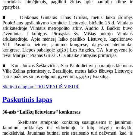
istoriniais laimėjimais, pagilinti žinias apie parapijų kilmę ir
ypatybes.
■ Diakonas Gintaras Linas Grušas, metus laiko išdirbęs
Popiežiaus apsilankymo komitete Lietuvoje, birželio 25 d. Vilniaus
arkikatedroje Vilniaus metropolito arkiv. Audrio J. Bačkio buvo
įšventintas į kunigus. Pirmąsias šv. Mišias aukojo Vilniaus
arkikatedroje. Apie mėnesį laiko pasiliko Lietuvoje, kapelionavo
VIII Pasaulio lietuvių jaunimo kongrese, dalyvavo ateitininkų
kongrese. Liepos pabaigoje grįžo į Los Angeles, CA, kur gyvena jo
tėvai Marija ir Pranas Grušai. Čia atlaikė antrąsias primicijas.
■ Kun. Juozas Šeškevičius, Sao Paulo lietuvių parapijos klebonas
Vilia Zelina priemiestyje, Brazilijoje, metus laiko išbuvęs Lietuvoje
ir susipažinęs su jos religiniu gyvenimu, grįžo į Braziliją.
Skaityti daugiau: TRUMPAI IŠ VISUR
Paskutinis lapas
36-asis “Laiškų lietuviams” konkursas
Skelbiame straipsnio konkursą suaugusiems ir jaunimui.
Jaunimui priklausys tik viduriniųjų ir kitų tolygių mokyklų
moksleiviai. Jaunimas būtinai prie straipsnio turi pažymėti, kad jis