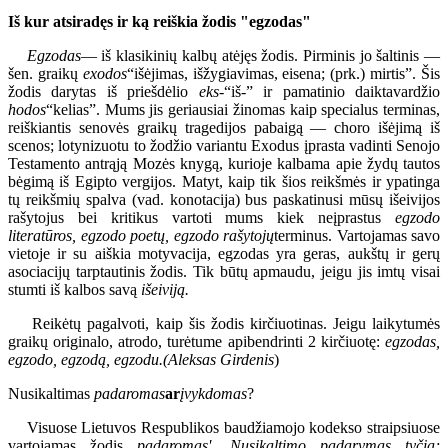
Iš kur atsiradęs ir ką reiškia žodis "egzodas"
Egzodas
— iš klasikinių kalbų atėjęs žodis. Pirminis jo šaltinis —
šen. graikų
exodos
“išėjimas, išžygiavimas, eisena; (prk.) mirtis”. Šis
žodis darytas iš priešdėlio
eks-
“iš-” ir pamatinio daiktavardžio
hodos
“kelias”. Mums jis geriausiai žinomas kaip specialus terminas,
reiškiantis senovės graikų tragedijos pabaigą — choro išėjimą iš
scenos; lotynizuotu to žodžio variantu Exodus įprasta vadinti Senojo
Testamento antrąją Mozės knygą, kurioje kalbama apie žydų tautos
bėgimą iš Egipto vergijos. Matyt, kaip tik šios reikšmės ir ypatinga
tų reikšmių spalva (vad. konotacija) bus paskatinusi mūsų išeivijos
rašytojus bei kritikus vartoti mums kiek neįprastus
egzodo
literatūros, egzodo poetų, egzodo rašytojų
terminus. Vartojamas savo
vietoje ir su aiškia motyvacija, egzodas yra geras, aukštų ir gerų
asociacijų tarptautinis žodis. Tik būtų apmaudu, jeigu jis imtų visai
stumti iš kalbos savą
išeiviją.
Reikėtų pagalvoti, kaip šis žodis kirčiuotinas. Jeigu laikytumės
graikų originalo, atrodo, turėtume apibendrinti 2 kirčiuotę:
egzodas,
egzodo, egzodą, egzodu.
(Aleksas Girdenis
)
Nusikaltimas
padaromas
ar
įvykdomas
?
Visuose Lietuvos Respublikos baudžiamojo kodekso straipsiuose
vartojamas žodis
padaromas'. Nusikaltimo padarymas tyčia;