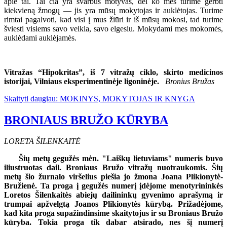
apie tai. Tai čia yra svarbus motyvas, dėl ko mes turime gerbti
kiekvieną žmogų — jis yra mūsų mokytojas ir auklėtojas. Turime
rimtai pagalvoti, kad visi į mus žiūri ir iš mūsų mokosi, tad turime
šviesti visiems savo veikla, savo elgesiu. Mokydami mes mokomės,
auklėdami auklėjamės.
Vitražas “Hipokritas”, iš 7 vitražų ciklo, skirto medicinos
istorijai, Vilniaus eksperimentinėje ligoninėje.
Bronius Bružas
Skaityti daugiau: MOKINYS, MOKYTOJAS IR KNYGA
BRONIAUS BRUŽO KŪRYBA
LORETA ŠILENKAITĖ
Šių metų gegužės mėn. "Laiškų lietuviams" numeris buvo
iliustruotas dail. Broniaus Bružo vitražų nuotraukomis. Šių
metų šio žurnalo viršelius piešia jo žmona Joana Plikionytė-
Bružienė. Ta proga į gegužės numerį įdėjome menotyrininkės
Loretos Šilenkaitės abiejų dailininkų gyvenimo aprašymą ir
trumpai apžvelgtą Joanos Plikionytės kūrybą. Prižadėjome,
kad kita proga supažindinsime skaitytojus ir su Broniaus Bružo
kūryba. Tokia proga tik dabar atsirado, nes šį numerį