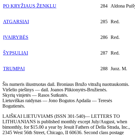
PO KRYŽIAUS ŽENKLU
284
Aldona Puišy
ATGARSIAI
285
Red.
ĮVAIRYBĖS
286
Red.
ŠYPSULIAI
287
Red.
TRUMPAI
288
Juoz. M.
Šis numeris iliustruotas dail. Broniaus Bružo vitražų nuotraukomis.
Viršelio piešinys — dail. Joanos Plikionytės-Bružienės.
Skyrių vinjetės — Rasos Sutkutės.
Lietuviškas raidynas — Jono Bogutos Apdaila — Teresės
Bogutienės.
LAIŠKAI LIETUVIAMS (ISSN 301-540)— LETTERS TO
LITHUANIANS is published monthly except July/August, when
bimonthly, for $15.00 a year by Jesuit Fathers of Della Strada, Inc.,
2345 West 56th Street, Chicago, II 60636. Second class postage