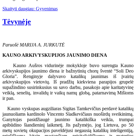
Skaityti daugiau: Gyvenimas
Tėvynėje
Paruošė MARIJA A. JURKUTĖ
KAUNO ARKIVYSKUPIJOS JAUNIMO DIENA
Kauno Aušros vidurinėje mokykloje buvo surengta Kauno
arkivyskupijos jaunimo diena ir bažnytinių chorų šventė “Soli Deo
Gloria”. Renginyje dalyvavo katalikų jaunimas iš įvairių
arkivyskupijos vietovių. Iš pradžių kiekviena parapijos grupelė
supažindino susirinkusius su savo darbu, pasakojo apie karitatyvinę
veiklą, senelių, invalidų ir vaikų namų globą, patarnavimą Mišioms
ir pan.
Kauno vyskupas augziliaras Sigitas Tamkevičius perdavė katalikų
jaunuoliams kardinolo Vincento Sladkevičiaus nuoširdų sveikinimą.
Ganytojas pasidžiaugė jaunimo katalikiška veikla, trumpai
apibūdino šiandieninį laikmetį. Jis pažymėjo, jog Lietuva, po 50
metų sovietų okupacijos paveldėjusi negausią katalikų inteligentiją,
priešiškumą kitaip mąstančiam, prisitaikėliškumą ir materijos