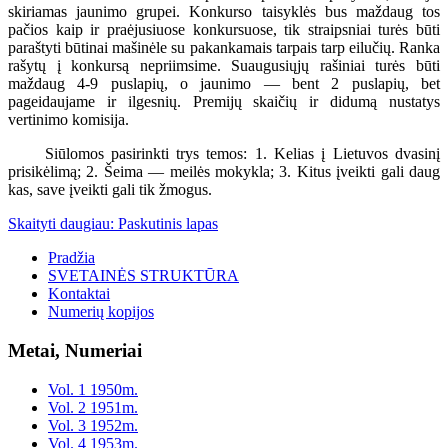
skiriamas jaunimo grupei. Konkurso taisyklės bus maždaug tos
pačios kaip ir praėjusiuose konkursuose, tik straipsniai turės būti
paraštyti būtinai mašinėle su pakankamais tarpais tarp eilučių. Ranka
rašytų į konkursą nepriimsime. Suaugusiųjų rašiniai turės būti
maždaug 4-9 puslapių, o jaunimo — bent 2 puslapių, bet
pageidaujame ir ilgesnių. Premijų skaičių ir didumą nustatys
vertinimo komisija.
Siūlomos pasirinkti trys temos: 1. Kelias į Lietuvos dvasinį
prisikėlimą; 2. Šeima — meilės mokykla; 3. Kitus įveikti gali daug
kas, save įveikti gali tik žmogus.
Skaityti daugiau: Paskutinis lapas
Pradžia
SVETAINĖS STRUKTŪRA
Kontaktai
Numerių kopijos
Metai, Numeriai
Vol. 1 1950m.
Vol. 2 1951m.
Vol. 3 1952m.
Vol. 4 1953m.