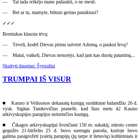
— Tai tada reikėjo mane pašaukti, o ne mesti.
— Bet ar tu, mamyte, būtum geriau pataikiusi?
✓✓✓
Berniukas klausia tėvą:
— Tėveli, kodėl Dievas pirma sutvėrė Adomą, o paskui Ievą?
— Matai, vaikeli, Dievas nenorėjo, kad jam kas duotų patarimų...
Skaityti daugiau: Šypsuliai
TRUMPAI IŠ VISUR
■ Kauno ir Veliuonos dekanatų kunigų susitikime balandžio 26 d.
vysk. Sigitas Tamkevičius pranešė, kad šiuo metu 42 Kauno
arkivyskupijos parapijos neturinčios kunigų.
■ Čikagos arkivyskupijai švenčiant 150 m. sukaktį, miesto centre
gegužės 21-birželio 25 d. buvo surengta paroda, kurioje buvo
galima pasigrožėti įvairių parapijų (jų tarpe ir lietuvių) kultūriniais ir