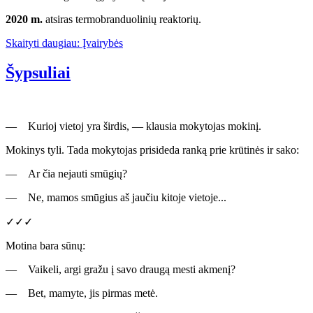
2020 m.
atsiras termobranduolinių reaktorių.
Skaityti daugiau: Įvairybės
Šypsuliai
— Kurioj vietoj yra širdis, — klausia mokytojas mokinį.
Mokinys tyli. Tada mokytojas prisideda ranką prie krūtinės ir sako:
— Ar čia nejauti smūgių?
— Ne, mamos smūgius aš jaučiu kitoje vietoje...
✓✓✓
Motina bara sūnų:
— Vaikeli, argi gražu į savo draugą mesti akmenį?
— Bet, mamyte, jis pirmas metė.