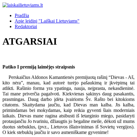
Pradžia
Apie leidinį "Laiškai Lietuviams"
Redaktoriai
ATGARSIAI
Patiko I premiją laimėjęs straipsnis
Perskaičius Aldonos Kamantienės premijuotą rašinį “Dievas - Aš,
kito nėra”, manau, kad autorė turėjo pašaukimą ir įkvėpimą tai
atlikti. Rašinio forma yra ypatinga, nauja, neįprasta, nekasdieninė.
Tai mane priverčia pagalvoti. Kiekvienas sakinys daug pasakantis,
prasmingas. Daug darbo įdėta įvairioms Šv. Rašto bei kitokioms
citatoms. Skaitydama jaučiu, kad Dievas man kalba. Jis kalba,
primindamas bei mokydamas, kaip reikia gyventi šiais moderniais
laikais. Dievas mane ragina atsibusti iš letarginio miego, pasidaryti
protaujančiu Jo tvariniu, džiaugtis jo begaline meile, dėkoti už mums
duotus stebuklus, (pvz., Lietuvos išlaisvinimas iš Sovietų vergijos).
O kiek stebuklų jaučiu ir savo asmeniškame gyvenime!