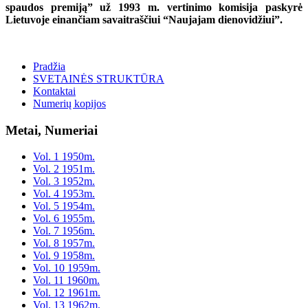
spaudos premiją” už 1993 m. vertinimo komisija paskyrė
Lietuvoje einančiam savaitraščiui “Naujajam dienovidžiui”.
Pradžia
SVETAINĖS STRUKTŪRA
Kontaktai
Numerių kopijos
Metai, Numeriai
Vol. 1 1950m.
Vol. 2 1951m.
Vol. 3 1952m.
Vol. 4 1953m.
Vol. 5 1954m.
Vol. 6 1955m.
Vol. 7 1956m.
Vol. 8 1957m.
Vol. 9 1958m.
Vol. 10 1959m.
Vol. 11 1960m.
Vol. 12 1961m.
Vol. 13 1962m.