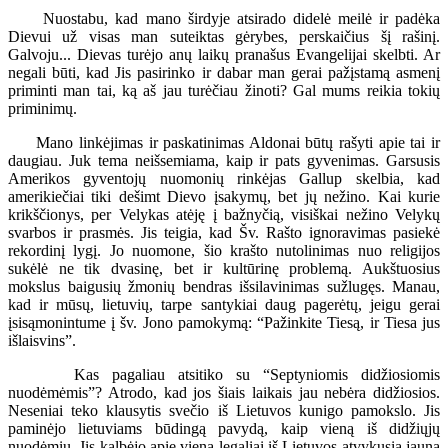
Nuostabu, kad mano širdyje atsirado didelė meilė ir padėka
Dievui už visas man suteiktas gėrybes, perskaičius šį rašinį.
Galvoju... Dievas turėjo anų laikų pranašus Evangelijai skelbti. Ar
negali būti, kad Jis pasirinko ir dabar man gerai pažįstamą asmenį
priminti man tai, ką aš jau turėčiau žinoti? Gal mums reikia tokių
priminimų.
Mano linkėjimas ir paskatinimas Aldonai būtų rašyti apie tai ir
daugiau. Juk tema neišsemiama, kaip ir pats gyvenimas. Garsusis
Amerikos gyventojų nuomonių rinkėjas Gallup skelbia, kad
amerikiečiai tiki dešimt Dievo įsakymų, bet jų nežino. Kai kurie
krikščionys, per Velykas atėję į bažnyčią, visiškai nežino Velykų
svarbos ir prasmės. Jis teigia, kad Šv. Rašto ignoravimas pasiekė
rekordinį lygį. Jo nuomone, šio krašto nutolinimas nuo religijos
sukėlė ne tik dvasinę, bet ir kultūrinę problemą. Aukštuosius
mokslus baigusių žmonių bendras išsilavinimas sužlugęs. Manau,
kad ir mūsų, lietuvių, tarpe santykiai daug pagerėtų, jeigu gerai
įsisąmonintume į šv. Jono pamokymą: “Pažinkite Tiesą, ir Tiesa jus
išlaisvins”.
Kas pagaliau atsitiko su “Septyniomis didžiosiomis
nuodėmėmis”? Atrodo, kad jos šiais laikais jau nebėra didžiosios.
Neseniai teko klausytis svečio iš Lietuvos kunigo pamokslo. Jis
paminėjo lietuviams būdingą pavydą, kaip vieną iš didžiųjų
nuodėmių. Jis kalbėjo apie vieną legaliai iš Lietuvos atvykusią jauną