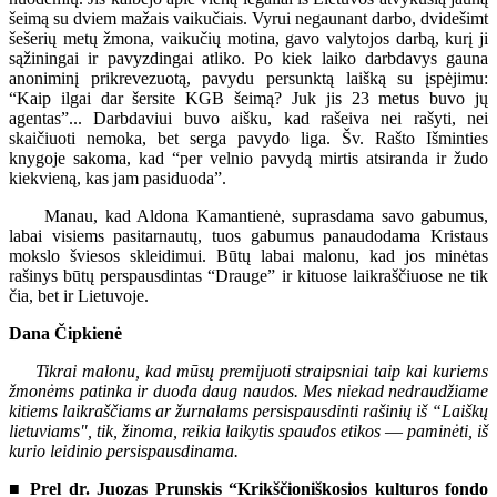
šeimą su dviem mažais vaikučiais. Vyrui negaunant darbo, dvidešimt
šešerių metų žmona, vaikučių motina, gavo valytojos darbą, kurį ji
sąžiningai ir pavyzdingai atliko. Po kiek laiko darbdavys gauna
anoniminį prikrevezuotą, pavydu persunktą laišką su įspėjimu:
“Kaip ilgai dar šersite KGB šeimą? Juk jis 23 metus buvo jų
agentas”... Darbdaviui buvo aišku, kad rašeiva nei rašyti, nei
skaičiuoti nemoka, bet serga pavydo liga. Šv. Rašto Išminties
knygoje sakoma, kad “per velnio pavydą mirtis atsiranda ir žudo
kiekvieną, kas jam pasiduoda”.
Manau, kad Aldona Kamantienė, suprasdama savo gabumus,
labai visiems pasitarnautų, tuos gabumus panaudodama Kristaus
mokslo šviesos skleidimui. Būtų labai malonu, kad jos minėtas
rašinys būtų perspausdintas “Drauge” ir kituose laikraščiuose ne tik
čia, bet ir Lietuvoje.
Dana Čipkienė
Tikrai malonu, kad mūsų premijuoti straipsniai taip kai kuriems
žmonėms patinka ir duoda daug naudos. Mes niekad nedraudžiame
kitiems laikraščiams ar žurnalams persispausdinti rašinių iš “Laiškų
lietuviams", tik, žinoma, reikia laikytis spaudos etikos
—
paminėti, iš
kurio leidinio persispausdinama.
■ Prel dr. Juozas Prunskis “Krikščioniškosios kulturos fondo