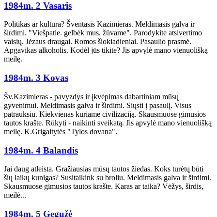
1984m. 2 Vasaris
Politikas ar kultūra? Šventasis Kazimieras. Meldimasis galva ir
širdimi. "Viešpatie. gelbėk mus, žūvame". Parodykite atsivertimo
vaisių. Jėzaus draugai. Romos šiokiadieniai. Pasaulio prasmė.
Apgavikas alkoholis. Kodėl jūs tikite? Jis apvylė mano vienuolišką
meilę.
1984m. 3 Kovas
Šv.Kazimieras - pavyzdys ir įkvėpimas dabartiniam mūsų
gyvenimui. Meldimasis galva ir širdimi. Siųsti į pasaulį. Visus
patrauksiu. Kiekvienas kuriame civilizaciją. Skausmuose gimusios
tautos krašte. Rūkyti - naikinti sveikatą. Jis apvylė mano vienuolišką
meilę. K.Grigaitytės "Tylos dovana".
1984m. 4 Balandis
Jai daug atleista. Gražiausias mūsų tautos žiedas. Koks turėtų būti
šių laikų kunigas? Susitaikink su broliu. Meldimasis galva ir širdimi.
Skausmuose gimusios tautos krašte. Karas ar taika? Vėžys, širdis,
meilė...
1984m. 5 Gegužė