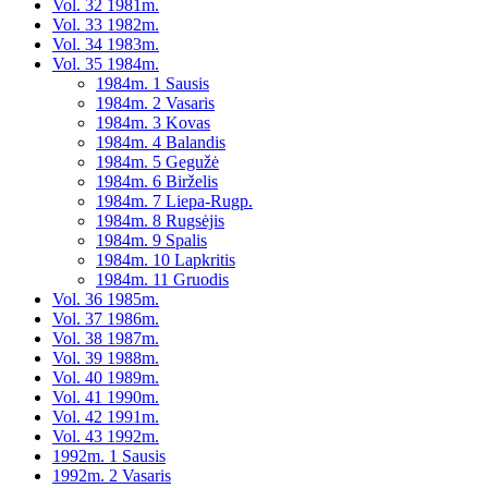
Vol. 32 1981m.
Vol. 33 1982m.
Vol. 34 1983m.
Vol. 35 1984m.
1984m. 1 Sausis
1984m. 2 Vasaris
1984m. 3 Kovas
1984m. 4 Balandis
1984m. 5 Gegužė
1984m. 6 Birželis
1984m. 7 Liepa-Rugp.
1984m. 8 Rugsėjis
1984m. 9 Spalis
1984m. 10 Lapkritis
1984m. 11 Gruodis
Vol. 36 1985m.
Vol. 37 1986m.
Vol. 38 1987m.
Vol. 39 1988m.
Vol. 40 1989m.
Vol. 41 1990m.
Vol. 42 1991m.
Vol. 43 1992m.
1992m. 1 Sausis
1992m. 2 Vasaris