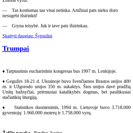
Žmona vyrui:
— Tas kostiumas tau visai netinka. Amžinai pats nieko doro
nesugebi išsirinkti!
— Gryna teisybė. Juk ir tave pats išsirinkau.
Skaityti daugiau: Šypsuliai
Trumpai
♦ Tarptautinis eucharistinis kongresas bus 1997 m. Lenkijoje.
♦ Gegužės 18-21 d. Ukrainoje buvo švenčiamos Brastos unijos 400
m. ir Užgorodo unijos 350 m. sukaktys. Šios unijos davė pradžią
Unitų bažnyčiai, priėmusiai katalikybės dogmas, bet pasilikusiai
stačiatikių liturgiją.
♦ Statistikos duomenimis, 1994 m. Lietuvoje buvo 3.718.000
gyventojų: 1.960.000 moterų ir 1.758.000 vyrų.
Žalčio pasaka.
Paulius Augius.