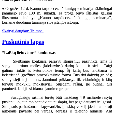
♦ Gegužės 12 d. Kauno tarpdiecezinė kunigų seminarija iškilmingai
paminėjo savo 130 m. sukaktį. Ta proga buvo išleistas gausiai
iliustruotas leidinys „Kauno tarpdiecezinė kunigų seminarija”,
kuriame duodama turininga šios įstaigos istorija.
Skaityti daugiau: Trumpai
Paskutinis lapas
“Laiškų lietuviams” konkursas
Skelbiame konkursą parašyti straipsniui pasirinkta tema iš
septynių artimo meilės (labdarybės) darbų kūnui ir sielai. Taigi
galima rinktis iš keturiolikos temų. Šį kartą bus leidžiama ir
beletristinė (grožinės prozos) rašinio forma. Bus dvi dalyvių grupės;
suaugusieji ir jaunimas. Jaunimui priklausys tik viduriniųjų ir kitų
tolygių mokyklų moksleiviai. Siųsdami rašinį, jie būtinai turi
paminėti, kad jis skiriamas jaunimo grupei.
Suaugusiųjų rašiniai turėtų būti maždaug 4-9 mašinėle rašytų
puslapių, o jaunimo bent dviejų puslapių, bet pageidaujami ir ilgesni.
Straipsnis pasirašomas slapyvardžiu, į atskirą vokelį įdedama tikroji
autoriaus pavardė bei vardas, adresas ir telefono numeris. Ant