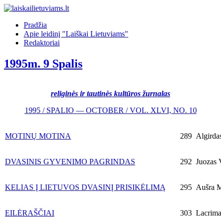
Pradžia
Apie leidinį "Laiškai Lietuviams"
Redaktoriai
1995m. 9 Spalis
religinės ir tautinės kultūros žurnalas
1995 / SPALIO — OCTOBER / VOL. XLVI, NO. 10
MOTINŲ MOTINA
289
Algirdas
DVASINIS GYVENIMO PAGRINDAS
292
Juozas V
KELIAS Į LIETUVOS DVASINĮ PRISIKĖLIMĄ
295
Aušra M
EILĖRAŠČIAI
303
Lacrim