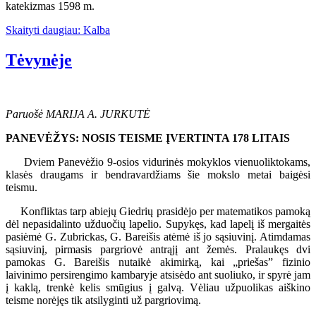
katekizmas 1598 m.
Skaityti daugiau: Kalba
Tėvynėje
Paruošė MARIJA A. JURKUTĖ
PANEVĖŽYS: NOSIS TEISME ĮVERTINTA 178 LITAIS
Dviem Panevėžio 9-osios vidurinės mokyklos vienuoliktokams,
klasės draugams ir bendravardžiams šie mokslo metai baigėsi
teismu.
Konfliktas tarp abiejų Giedrių prasidėjo per matematikos pamoką
dėl nepasidalinto užduočių lapelio. Supykęs, kad lapelį iš mergaitės
pasiėmė G. Zubrickas, G. Bareišis atėmė iš jo sąsiuvinį. Atimdamas
sąsiuvinį, pirmasis pargriovė antrąjį ant žemės. Pralaukęs dvi
pamokas G. Bareišis nutaikė akimirką, kai „priešas” fizinio
laivinimo persirengimo kambaryje atsisėdo ant suoliuko, ir spyrė jam
į kaklą, trenkė kelis smūgius į galvą. Vėliau užpuolikas aiškino
teisme norėjęs tik atsilyginti už pargriovimą.