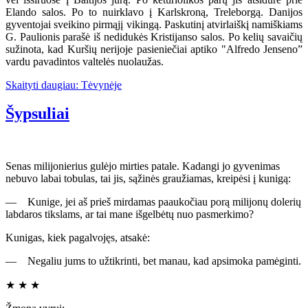
Elando salos. Po to nuirklavo į Karlskroną, Treleborgą. Danijos
gyventojai sveikino pirmąjį vikingą. Paskutinį atvirlaiškį namiškiams
G. Paulionis parašė iš nedidukės Kristijanso salos. Po kelių savaičių
sužinota, kad Kuršių nerijoje pasieniečiai aptiko "Alfredo Jenseno”
vardu pavadintos valtelės nuolaužas.
Skaityti daugiau: Tėvynėje
Šypsuliai
Senas milijonierius gulėjo mirties patale. Kadangi jo gyvenimas
nebuvo labai tobulas, tai jis, sąžinės graužiamas, kreipėsi į kunigą:
— Kunige, jei aš prieš mirdamas paaukočiau porą milijonų dolerių
labdaros tikslams, ar tai mane išgelbėtų nuo pasmerkimo?
Kunigas, kiek pagalvojęs, atsakė:
— Negaliu jums to užtikrinti, bet manau, kad apsimoka pamėginti.
★ ★ ★