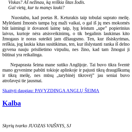
Viskas? Aš nežinau, ką reiškia šitas žodis.
Gal vietą, kur tu manęs lauki?
Nuostabu, kad poetas R. Keturakis taip tobulai suprato meilę.
Mylėdami žmonės tampa lyg maži vaikai, o gal iš jų mes mokomės
būt laimingi ir dovanoti laimę taip, lyg leistum „upe” popierinius
laivus, kurioje nėra atsisveikinimų, o tik begalinis laukimas kito
žmogaus ir noras suteikti jam džiaugsmo. Ten, kur išsiskyrimas,
reiškia, jog laukia kitas susitikimas, ten, kur išslystanti ranka iš delno
gyvena nauju prisilietimo virpuliu, nes žino, kad tam žmogui ji
būtinai yra reikalinga.
Nepaprasta šeima mane sutiko Anglijoje. Tai buvo tikra šventė
mano gyvenime pabūti tokioje aplinkoje ir pajusti tikrą draugiškumą
ir tikrą meilę, nes mūsų „tarybinėj tikrovėj” jau seniai buvo
atrofavęsi tie jausmai.
Skaityti daugiau: PAVYZDINGA ANGLŲ ŠEIMA
Kalba
Skyrių tvarko JUOZAS VAIŠNYS, SJ