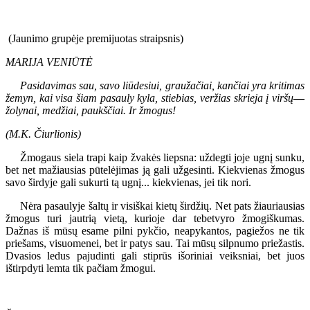
(Jaunimo grupėje premijuotas straipsnis)
MARIJA VENIŪTĖ
Pasidavimas sau, savo liūdesiui, graužačiai, kančiai yra kritimas
žemyn, kai visa šiam pasauly kyla, stiebias, veržias skrieja į viršų
—
žolynai, medžiai, paukščiai. Ir žmogus!
(M.K. Čiurlionis)
Žmogaus siela trapi kaip žvakės liepsna: uždegti joje ugnį sunku,
bet net mažiausias pūtelėjimas ją gali užgesinti. Kiekvienas žmogus
savo širdyje gali sukurti tą ugnį... kiekvienas, jei tik nori.
Nėra pasaulyje šaltų ir visiškai kietų širdžių. Net pats žiauriausias
žmogus turi jautrią vietą, kurioje dar tebetvyro žmogiškumas.
Dažnas iš mūsų esame pilni pykčio, neapykantos, pagiežos ne tik
priešams, visuomenei, bet ir patys sau. Tai mūsų silpnumo priežastis.
Dvasios ledus pajudinti gali stiprūs išoriniai veiksniai, bet juos
ištirpdyti lemta tik pačiam žmogui.