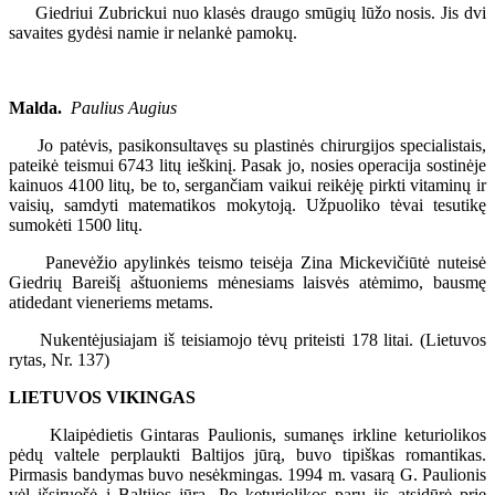
Giedriui Zubrickui nuo klasės draugo smūgių lūžo nosis. Jis dvi
savaites gydėsi namie ir nelankė pamokų.
Malda.
Paulius Augius
Jo patėvis, pasikonsultavęs su plastinės chirurgijos specialistais,
pateikė teismui 6743 litų ieškinį. Pasak jo, nosies operacija sostinėje
kainuos 4100 litų, be to, sergančiam vaikui reikėję pirkti vitaminų ir
vaisių, samdyti matematikos mokytoją. Užpuoliko tėvai tesutikę
sumokėti 1500 litų.
Panevėžio apylinkės teismo teisėja Zina Mickevičiūtė nuteisė
Giedrių Bareišį aštuoniems mėnesiams laisvės atėmimo, bausmę
atidedant vieneriems metams.
Nukentėjusiajam iš teisiamojo tėvų priteisti 178 litai. (Lietuvos
rytas, Nr. 137)
LIETUVOS VIKINGAS
Klaipėdietis Gintaras Paulionis, sumanęs irkline keturiolikos
pėdų valtele perplaukti Baltijos jūrą, buvo tipiškas romantikas.
Pirmasis bandymas buvo nesėkmingas. 1994 m. vasarą G. Paulionis
vėl išsiruošė į Baltijos jūrą. Po keturiolikos parų jis atsidūrė prie