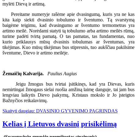
mylėti Dievą ir artimą.
Pereitame numeryje rašėme apie dvasingumą, kuris yra ne kas
kita kaip siekti dvasinio tobulumo ir šventumo. Tą svarstymą
baigėme teigimu, kad dvasingumo ar šventumo termometras yra
artimo meilė. Norėdami statyti tą tobulumo arba artimo meilės rūmą,
turime padėti tvirtą pamatą. O tas pamatas, tas fundamentas, nuo
kurio priklausys mūsų dvasinis tobulumas ar šventumas, yra
tikėjimas. Kuo mūsų tikėjimas bus stipresnis, tuo aukščiau pakilsime
šventume, Dievo ir artimo meilėje.
Žemaičių Kalvarija.
Paulius Augius
Jeigu žmogus bus tvirtai įsitikinęs, kad yra Dievas, kuris
nemirtingai žmogaus sielai ruošia amžiną laimę danguje, tai jam bus
lengviau laikytis Dievo įsakymų, Kristaus mokslo ir Jo įsteigtos
Bažnyčios reikalavimų.
Skaityti daugiau: DVASINIO GYVENIMO PAGRINDAS
Kelias į Lietuvos dvasinį prisikėlimą
(Suaugusiųjų grupėje premijuotas straipsnis)