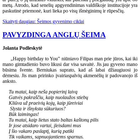
metų. Atrodo, kad senelių apgyendinimas valdiškoje institucijoje yra
paskutinė priemonė, kuri lieka po visų išmėginimų ir rūpesčių.
Skaityti daugiau: Šeimos gyvenimo ciklai
PAVYZDINGA ANGLŲ ŠEIMA
Jolanta Podleskytė
„Happy birthday to You” niūniavo Filipas man prie jūros, kai iki
mano gimtadienio buvo likusi dar visa savaitė. Jis jau gyveno mano
būsima švente. Berniukas suprato, kad aš labai džiaugiuosi jo
dėmesiu. Jis man pririnko įvairiaspalvių akmenėlių ir padovanojo iš
anksto.
Tu matai, kaip neša popierinį laivą
Gatvės pakraščiu, kaip nuolaužos stiebų
Kliūva už praeivių kojų, kaip jūreiviai
Slysta ir išnyksta sūkuriuos?
Būk laimingas!
Tu matai, kaip lietus stato baltas kaštonų pilis
Ir jose atsidaro vartai, įleisdami mus
Į šio vakaro paslaptį, kurią patiki
Tik vaikams, sapnuojantiems sparnus.