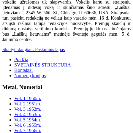
vokelio užrašomas tik slapyvardis. Vokelis kartu su straipsniu
įdedamas į didesnį voką ir siunčiamas šiuo adresu: „Laiškai
lietuviams”, 2345 W. 56th St., Chicago, IL 60636, USA. Straipsniai
turi pasiekti redakciją ne vėliau kaip vasario mėn. 16 d. Konkursui
atsiųsti rašiniai tampa redakcijos nuosavybe. Premijų skaičių ir
didumą nustatys vertinimo komisija. Premijų įteikimas laimėtojams
bus „Laiškų lietuviams” metinėje šventėje gegužės mėn. 5 d.
Jaunimo centre.
Skaityti daugiau: Paskutinis lapas
Pradžia
SVETAINĖS STRUKTŪRA
Kontaktai
Numerių kopijos
Metai, Numeriai
Vol. 1 1950m.
Vol. 2 1951m.
Vol. 3 1952m.
Vol. 4 1953m.
Vol. 5 1954m.
Vol. 6 1955m.
Vol. 7 1956m.