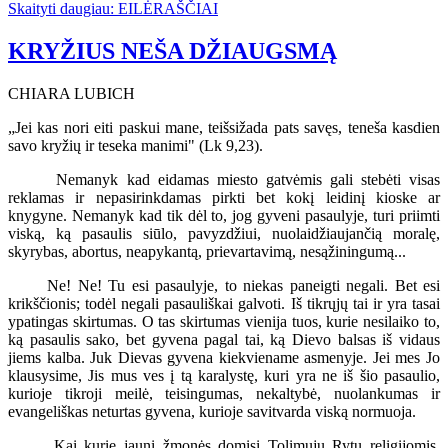
Skaityti daugiau: EILĖRAŠČIAI
KRYŽIUS NEŠA DŽIAUGSMĄ
CHIARA LUBICH
„Jei kas nori eiti paskui mane, teišsižada pats savęs, teneša kasdien
savo kryžių ir teseka manimi" (Lk 9,23).
Nemanyk kad eidamas miesto gatvėmis gali stebėti visas
reklamas ir nepasirinkdamas pirkti bet kokį leidinį kioske ar
knygyne. Nemanyk kad tik dėl to, jog gyveni pasaulyje, turi priimti
viską, ką pasaulis siūlo, pavyzdžiui, nuolaidžiaujančią moralę,
skyrybas, abortus, neapykantą, prievartavimą, nesąžiningumą...
Ne! Ne! Tu esi pasaulyje, to niekas paneigti negali. Bet esi
krikščionis; todėl negali pasauliškai galvoti. Iš tikrųjų tai ir yra tasai
ypatingas skirtumas. O tas skirtumas vienija tuos, kurie nesilaiko to,
ką pasaulis sako, bet gyvena pagal tai, ką Dievo balsas iš vidaus
jiems kalba. Juk Dievas gyvena kiekviename asmenyje. Jei mes Jo
klausysime, Jis mus ves į tą karalystę, kuri yra ne iš šio pasaulio,
kurioje tikroji meilė, teisingumas, nekaltybė, nuolankumas ir
evangeliškas neturtas gyvena, kurioje savitvarda viską normuoja.
Kai kurie jauni žmonės domisi Tolimųjų Rytų religijomis,