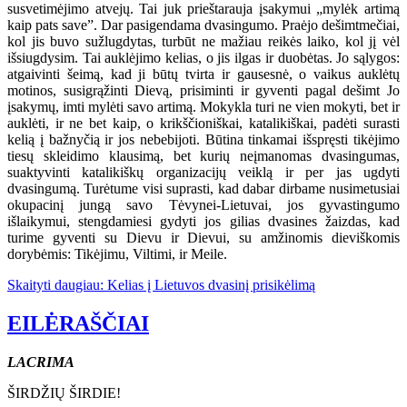
susvetimėjimo atvejų. Tai juk prieštarauja įsakymui „mylėk artimą
kaip pats save”. Dar pasigendama dvasingumo. Praėjo dešimtmečiai,
kol jis buvo sužlugdytas, turbūt ne mažiau reikės laiko, kol jį vėl
išsiugdysim. Tai auklėjimo kelias, o jis ilgas ir duobėtas. Jo sąlygos:
atgaivinti šeimą, kad ji būtų tvirta ir gausesnė, o vaikus auklėtų
motinos, susigrąžinti Dievą, prisiminti ir gyventi pagal dešimt Jo
įsakymų, imti mylėti savo artimą. Mokykla turi ne vien mokyti, bet ir
auklėti, ir ne bet kaip, o krikščioniškai, katalikiškai, padėti surasti
kelią į bažnyčią ir jos nebebijoti. Būtina tinkamai išspręsti tikėjimo
tiesų skleidimo klausimą, bet kurių neįmanomas dvasingumas,
suaktyvinti katalikiškų organizacijų veiklą ir per jas ugdyti
dvasingumą. Turėtume visi suprasti, kad dabar dirbame nusimetusiai
okupacinį jungą savo Tėvynei-Lietuvai, jos gyvastingumo
išlaikymui, stengdamiesi gydyti jos gilias dvasines žaizdas, kad
turime gyventi su Dievu ir Dievui, su amžinomis dieviškomis
dorybėmis: Tikėjimu, Viltimi, ir Meile.
Skaityti daugiau: Kelias į Lietuvos dvasinį prisikėlimą
EILĖRAŠČIAI
LACRIMA
ŠIRDŽIŲ ŠIRDIE!