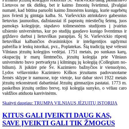
Lietuvos ne tik didikų, bet ir kaimo žmonių švietimui, įžvalgiai
numatė, kad būtina paruošti kaimo žmonėms kunigų, kurie sugebėtų
juos šviesti jų gimtąja kalba. St. Varševickis atrinkdavo gabesnius
lietuvius jaunuolius, dažniausiai iš paprastų miestiečių šeimų, juos
pamokęs kolegijoje, siųsdavo tolimesnėms studijoms į įvairius
užsienio universitetus, kur po studijų gaudavo kunigo šventimus ir
grįždavo darbui į lietuviškas parapijas. Šį St. Varševickio rūpestį
lietuviškai kalbančios dvasininkijos ir inteligentijos ugdymui
pabrėžia ir lenkų istorikai, pvz., Poplatekas. Šią tradiciją tęsė vėlesni
Vilniaus jėzuitų kolegijos vedėjai. 1751 metais, po sunkaus karų,
okupacijų ir marų šimtmečio, jėzuitų kolegija prie Vilniaus
universiteto buvo pertvarkyta į kilmingų jų kolegiją (Collegium no-
bilium). Ji įsikūrė prie Šv. Kazimiero bažnyčios ir vienuolyno,
Lydos vėliavninko Kazimiero Kiškos jėzuitams padovanotame
žemės sklype ir namuose, toje vietoje, kur dabar stovi 1922 metais
jėzuitų rekonstruoti dabartiniai Jėzuitų gimnazijos pastatai. 1773 m.
paskelbus jėzuitų ordino brevę, toji kolegija sunyko, o vėliau caro
valdžios atiduota kareivinėms.
Skaityti daugiau: TRUMPA VILNIAUS JĖZUITŲ ISTORIJA
KITUS GALI ĮVEIKTI DAUG KAS,
SAVE ĮVEIKTI GALI TIK ŽMOGUS