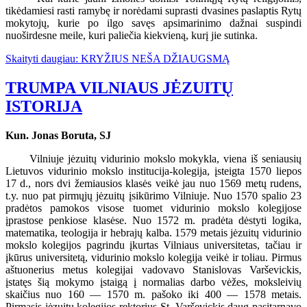
tikėdamiesi rasti ramybę ir norėdami suprasti dvasines paslaptis Rytų
mokytojų, kurie po ilgo savęs apsimarinimo dažnai suspindi
nuoširdesne meile, kuri paliečia kiekvieną, kurį jie sutinka.
Skaityti daugiau: KRYŽIUS NEŠA DŽIAUGSMĄ
TRUMPA VILNIAUS JĖZUITŲ
ISTORIJA
Kun. Jonas Boruta, SJ
Vilniuje jėzuitų vidurinio mokslo mokykla, viena iš seniausių
Lietuvos vidurinio mokslo institucija-kolegija, įsteigta 1570 liepos
17 d., nors dvi žemiausios klasės veikė jau nuo 1569 metų rudens,
t.y. nuo pat pirmųjų jėzuitų įsikūrimo Vilniuje. Nuo 1570 spalio 23
pradėtos pamokos visose tuomet vidurinio mokslo kolegijose
įprastose penkiose klasėse. Nuo 1572 m. pradėta dėstyti logika,
matematika, teologija ir hebrajų kalba. 1579 metais jėzuitų vidurinio
mokslo kolegijos pagrindu įkurtas Vilniaus universitetas, tačiau ir
įkūrus universitetą, vidurinio mokslo kolegija veikė ir toliau. Pirmus
aštuonerius metus kolegijai vadovavo Stanislovas Varševickis,
įstatęs šią mokymo įstaigą į normalias darbo vėžes, moksleivių
skaičius nuo 160 — 1570 m. pašoko iki 400 — 1578 metais.
Pirmasis jėzuitų kolegijos rektorius St. Varševickis daug pasitarnavo