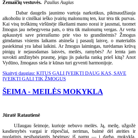
Žemaičių vestuvės.
Paulius Augius
Dabar daugelis jaunimo vartoja narkotikus, piktnaudžiauja
alkoholiu ir ciniškai ieško įvairių malonumų ten, kur tėra tik purvas.
Kai visų troškimų viršūnėje iškeliami mano norai ir jausmai, tuomet
žmogus jau nebegyvena pats, o tėra tik malonumų vergas. Ar verta
apkaustyti save prieraišumo prie viso to grandinėmis? Žmogus
gimdamas visiems laikams atsineša į pasaulį laisvę, o materialūs
pasiekimai yra labai laikini. Ar žmogus laimingas, turėdamas krūvą
pinigų ir nejausdamas laisvės, meilės, ramybės? Ar lemta jam
suvokti amžinybės prasmę, jeigu jis pakelia ranką prieš kitą? Anot
Vydūno, žmogaus siela ir kūnas turi gyventi harmonijoje.
Skaityti daugiau: KITUS GALI ĮVEIKTI DAUG KAS, SAVE
ĮVEIKTI GALI TIK ŽMOGUS
ŠEIMA - MEILĖS MOKYKLA
Jūratė Ratautienė
Užaugau šeimoje, kurioje nebuvo meilės. Ją, meilę, užgožė
kasdienybės vargai ir rūpesčiai, nerimas, baimė dėl ateities ir
nuolatinis nesibaigiantis bėgimas: iš namų — į darbą, mokyklą,