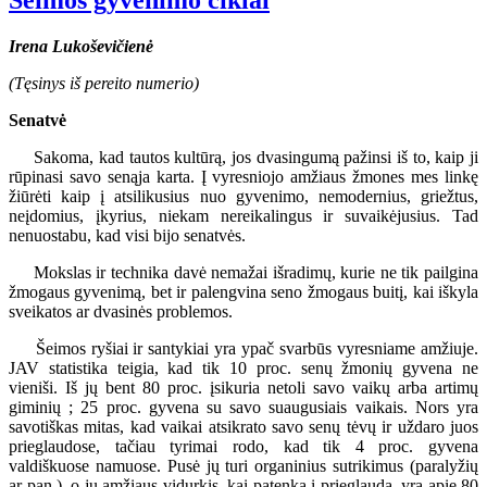
Šeimos gyvenimo ciklai
Irena Lukoševičienė
(Tęsinys iš pereito numerio)
Senatvė
Sakoma, kad tautos kultūrą, jos dvasingumą pažinsi iš to, kaip ji
rūpinasi savo senąja karta. Į vyresniojo amžiaus žmones mes linkę
žiūrėti kaip į atsilikusius nuo gyvenimo, nemodernius, griežtus,
neįdomius, įkyrius, niekam nereikalingus ir suvaikėjusius. Tad
nenuostabu, kad visi bijo senatvės.
Mokslas ir technika davė nemažai išradimų, kurie ne tik pailgina
žmogaus gyvenimą, bet ir palengvina seno žmogaus buitį, kai iškyla
sveikatos ar dvasinės problemos.
Šeimos ryšiai ir santykiai yra ypač svarbūs vyresniame amžiuje.
JAV statistika teigia, kad tik 10 proc. senų žmonių gyvena ne
vieniši. Iš jų bent 80 proc. įsikuria netoli savo vaikų arba artimų
giminių ; 25 proc. gyvena su savo suaugusiais vaikais. Nors yra
savotiškas mitas, kad vaikai atsikrato savo senų tėvų ir uždaro juos
prieglaudose, tačiau tyrimai rodo, kad tik 4 proc. gyvena
valdiškuose namuose. Pusė jų turi organinius sutrikimus (paralyžių
ar pan.), o jų amžiaus vidurkis, kai patenka į prieglaudą, yra apie 80