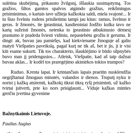
sulėtina skubėjimą, prikausto žvilgsnį, iššaukia susimąstymą. Tos
gražios, šiltos gamtos spalvos atgimdo gražius, reikšmingus
prisiminimus, o kartais tave užlieja kažkokia saldi, miela svajonė... Ir
tu šiuo švelniu rudens prisilietimu tampi jau kitas: ramus, švelnus ir
geras. Ir žmonės, tie įprastiniai, kasdieniniai žodžio kulka tavo ne
kartą sužeisti žmonės, netenka to įprastinio atbukinusio dėmesį
prastumo ir pradeda šviesti vidiniu, nepastebėtu grožiu ir gerumu. Ir
dingt: ak, buvau jau pamiršęs, kad kiekviename žmoguje aš galiu
matyti Viešpaties paveikslą, pagal kurį ne tik aš, bet ir jis, ji ir visi
kiti esame sukurti. Tik tos charakterio, išauklėjimo ir būdo silpnybės
buvo man jį pridengusios... Atleisk, Viešpatie, kad aš taip dažnai
buvau aklas... Ir kodėl tos praregėjimo akimirkos tokios trumpos?
Ruduo. Krenta lapai. Ir krintančiais lapais praeitin nusklendžia
negrįžtamai žmogaus minutės, valandos ir dienos. Truputį nyku ir
norisi į kažką atsiremti, kažkokį tikrai tikrą ryšį prisiminti, už kažko
tvirtai įsitverti, prie ko nors prisiglausti... Viduje kažkas minties
greičiu įvertina gyvenime
Bažnytkaimis Lietuvoje.
Paulius Augius