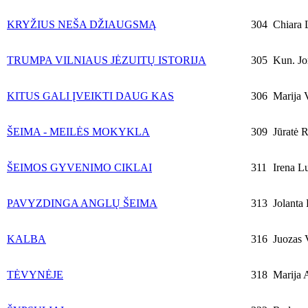
KRYŽIUS NEŠA DŽIAUGSMĄ
304
Chiara 
TRUMPA VILNIAUS JĖZUITŲ ISTORIJA
305
Kun. Jo
KITUS GALI ĮVEIKTI DAUG KAS
306
Marija 
ŠEIMA - MEILĖS MOKYKLA
309
Jūratė R
ŠEIMOS GYVENIMO CIKLAI
311
Irena L
PAVYZDINGA ANGLŲ ŠEIMA
313
Jolanta 
KALBA
316
Juozas V
TĖVYNĖJE
318
Marija A