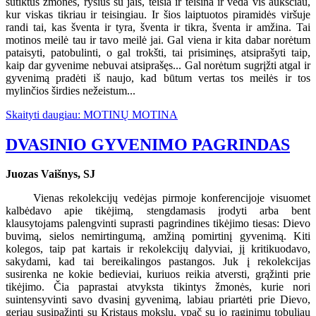
sutiktus žmones, ryšius su jais, teisia ir teisina ir veda vis aukščiau,
kur viskas tikriau ir teisingiau. Ir šios laiptuotos piramidės viršuje
randi tai, kas šventa ir tyra, šventa ir tikra, šventa ir amžina. Tai
motinos meilė tau ir tavo meilė jai. Gal viena ir kita dabar norėtum
pataisyti, patobulinti, o gal trokšti, tai prisiminęs, atsiprašyti taip,
kaip dar gyvenime nebuvai atsiprašęs... Gal norėtum sugrįžti atgal ir
gyvenimą pradėti iš naujo, kad būtum vertas tos meilės ir tos
mylinčios širdies nežeistum...
Skaityti daugiau: MOTINŲ MOTINA
DVASINIO GYVENIMO PAGRINDAS
Juozas Vaišnys, SJ
Vienas rekolekcijų vedėjas pirmoje konferencijoje visuomet
kalbėdavo apie tikėjimą, stengdamasis įrodyti arba bent
klausytojams palengvinti suprasti pagrindines tikėjimo tiesas: Dievo
buvimą, sielos nemirtingumą, amžiną pomirtinį gyvenimą. Kiti
kolegos, taip pat kartais ir rekolekcijų dalyviai, jį kritikuodavo,
sakydami, kad tai bereikalingos pastangos. Juk į rekolekcijas
susirenka ne kokie bedieviai, kuriuos reikia atversti, grąžinti prie
tikėjimo. Čia paprastai atvyksta tikintys žmonės, kurie nori
suintensyvinti savo dvasinį gyvenimą, labiau priartėti prie Dievo,
geriau susipažinti su Kristaus mokslu, ypač su jo raginimu tobuliau