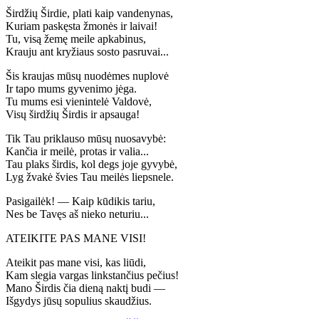
Širdžių Širdie, plati kaip vandenynas,
Kuriam paskęsta žmonės ir laivai!
Tu, visą žemę meile apkabinus,
Krauju ant kryžiaus sosto pasruvai...
Šis kraujas mūsų nuodėmes nuplovė
Ir tapo mums gyvenimo jėga.
Tu mums esi vienintelė Valdovė,
Visų širdžių Širdis ir apsauga!
Tik Tau priklauso mūsų nuosavybė:
Kančia ir meilė, protas ir valia...
Tau plaks širdis, kol degs joje gyvybė,
Lyg žvakė švies Tau meilės liepsnele.
Pasigailėk! — Kaip kūdikis tariu,
Nes be Tavęs aš nieko neturiu...
ATEIKITE PAS MANE VISI!
Ateikit pas mane visi, kas liūdi,
Kam slegia vargas linkstančius pečius!
Mano Širdis čia dieną naktį budi —
Išgydys jūsų sopulius skaudžius.