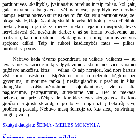
parduotuves, skalbyklą, įvairiausius būrelius ir taip toliau, kol galų
gale maratonas baigdavosi vėl namuose, perpildytuose nervine
įtampa. Mama būdavo suirzusi dėl milžiniškų eilių parduotuvėse, dėl
blogai skalbykloje išskalbtų skalbinių arba dėl kokių nors deficitinių
prekių, kurių ji jau ištisą mėnesį niekur negalinti nusipirkti; tėvas
nervindavosi dėl nesėkmių darbe; o aš su broliu pykdavome ant
mokytojų, kam tie užduoda tiek daug namų darbų, kuriuos vos vos
spėjome atlikti. Taip ir sukosi kasdienybės ratas — pilkas,
nuobodus, įkyrus...
Nebuvo kada tėvams pabendrauti su vaikais, vaikams — su
tėvais, net vakarienę ir tą valgydavome atskirai, nes vienas namo
grįždavo anksčiau, kitas — vėliau. O taip norėjosi, kad nors kartais
visi kartu susėstume, atsipūstume nuo to nelemto bėgimo per
gyvenimą, numotume ranka į nesibaigiančius rūpesčius ir šiltai
draugiškai pasišnekučiuotume, pajuokautume, vienas kitą
paguostume, padrąsintume, suteiktume viltį... Bet to niekada
nebuvo, net prie kūčių stalo, kur kiekvienas stengdavosi tik kuo
greičiau prigrūsti skrandį, o po to vėl nugrimzti į bekraštį savų
problemų pasaulį. Nebuvo mūsų šeimoje to, kas sietų, sutvirtintų,
jungtų į vieną...
Skaityti daugiau: ŠEIMA - MEILĖS MOKYKLA