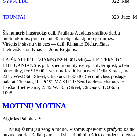
ŠYPSULIAI
322
Red.
TRUMPAI
323
Juoz. M
Šis numeris iliustruotas dail. Pauliaus Augiaus grafikos darbų
nuotraukomis, prisimenant 35 metų sukaktį nuo jo mirties.
Viršelis ir skyrių vinjetės — dail. Rimanto Dichavičiaus.
Lietuviškas raidynas — Jono Bogutos.
LAIŠKAI LIETUVIAMS (ISSN 301-540)— LETTERS TO
LITHUANIANS is published monthly except July/August, when
bimonthly, for $15.00 a year by Jesuit Fathers of Della Strada, Inc.,
2345 West 56th Street, Chicago, II 60636. Second class postage
paid at Chicago, IL. POSTMASTER: Send address changes to
Laiškai Lietuviams, 2345 W. 56th Street, Chicago, IL 60636 —
1098.
MOTINŲ MOTINA
Algirdas Paliokas, SJ
Mūsų šalimi jau žengia ruduo. Visomis spalvomis pražydo ką tik
buvus sodriai žalia gamta. Tylia rimtimi užlietos rudens dienos