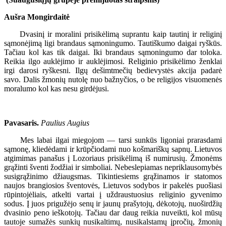
Aušra Mongirdaitė
Dvasinį ir moralini prisikėlimą suprantu kaip tautinį ir religinį
sąmonėjimą ligi brandaus sąmoningumo. Tautiškumo daigai ryškūs.
Tačiau kol kas tik daigai. Iki brandaus sąmoningumo dar toloka.
Reikia ilgo auklėjimo ir auklėjimosi. Religinio prisikėlimo ženklai
irgi darosi ryškesni. Ilgų dešimtmečių bedievystės akcija padarė
savo. Dalis žmonių nutolę nuo bažnyčios, o be religijos visuomenės
moralumo kol kas nesu girdėjusi.
Pavasaris.
Paulius Augius
Mes labai ilgai miegojom — tarsi sunkūs ligoniai prarasdami
sąmonę, kliedėdami ir krūpčiodami nuo košmariškų sapnų. Lietuvos
atgimimas panašus į Lozoriaus prisikėlimą iš numirusių. Žmonėms
grąžinti šventi žodžiai ir simboliai. Nebeslepiamas nepriklausomybės
susigrąžinimo džiaugsmas. Tikintiesiems grąžinamos ir statomos
naujos brangiosios šventovės, Lietuvos sodybos ir pakelės puošiasi
rūpintojėliais, atkelti vartai į uždraustuosius religinio gyvenimo
sodus. Į juos prigužėjo senų ir jaunų prašytojų, dėkotojų, nuoširdžių
dvasinio peno ieškotojų. Tačiau dar daug reikia nuveikti, kol mūsų
tautoje sumažės sunkių nusikaltimų, nusikalstamų įpročių, žmonių