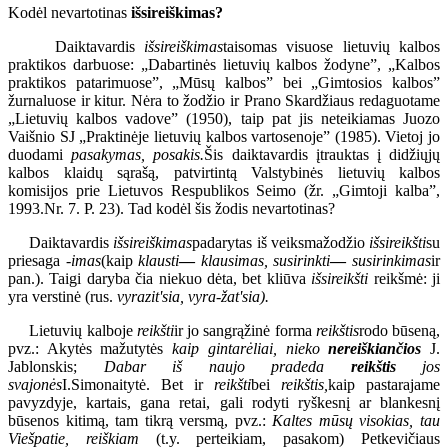
Kodėl nevartotinas
išsireiškimas?
Daiktavardis
išsireiškimas
taisomas visuose lietuvių kalbos
praktikos darbuose: „Dabartinės lietuvių kalbos žodyne”, „Kalbos
praktikos patarimuose”, „Mūsų kalbos” bei „Gimtosios kalbos”
žurnaluose ir kitur. Nėra to žodžio ir Prano Skardžiaus redaguotame
„Lietuvių kalbos vadove” (1950), taip pat jis neteikiamas Juozo
Vaišnio SJ „Praktinėje lietuvių kalbos vartosenoje” (1985). Vietoj jo
duodami
pasakymas, posakis.
Šis daiktavardis įtrauktas į didžiųjų
kalbos klaidų sąrašą, patvirtintą Valstybinės lietuvių kalbos
komisijos prie Lietuvos Respublikos Seimo (žr. „Gimtoji kalba”,
1993.Nr. 7. P. 23). Tad kodėl šis žodis nevartotinas?
Daiktavardis
išsireiškimas
padarytas iš veiksmažodžio
išsireikšti
su
priesaga
-imas
(kaip
klausti
—
klausimas, susirinkti
—
susirinkimas
ir
pan.). Taigi daryba čia niekuo dėta, bet kliūva
išsireikšti
reikšmė: ji
yra verstinė (rus.
vyrazit'sia, vyra-žat'sia).
Lietuvių kalboje
reikšti
ir jo sangrąžinė forma
reikštis
rodo būseną,
pvz.: Akytės mažutytės
kaip gintarėliai, nieko
nereiškiančios
J.
Jablonskis;
Dabar iš naujo pradeda
reikštis
jos
svajonės
I.Simonaitytė. Bet ir
reikšti
bei
reikštis,
kaip pastarajame
pavyzdyje, kartais, gana retai, gali rodyti ryškesnį ar blankesnį
būsenos kitimą, tam tikrą versmą, pvz.:
Kaltes mūsų visokias, tau
Viešpatie, reiškiam
(t.y. perteikiam, pasakom) Petkevičiaus