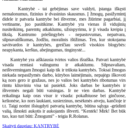
Kantrybė - tai gebėjimas save valdyti, įstanga iškęsti
nemalonumus, fizinius ir dvasinius skausmus. Į žmogų, pasižymintį
didele ir patvaria kantrybe bei ištverme, mes žiūrime pagarbiai, jį
vertiname, juo pasitikime. Kantrybė yra vienas iš vidujinių
nusiteikimų, paremtų atkaklumu, užsispyrimu, ir ji visada kreipia į
tikslą. Kantrumo priešingybės - nepastovumas, nepatvara,
silpnavališkumas, žodžiu, moralinis ištižimas. Ten, kur stokojama
savitvardos ir kantrybės, greičiau suveši visokios blogybės:
neapykanta, kerštas, abejingumas, tinginystė...
Kantrybė yra aiškiausia tvirtos valios išraiška. Patvari kantrybė
visada remiasi valingumu ir atkaklumu. Silpnavaliam,
neištvermingam žmogui kaip tik ir trūksta kantrybės. Toksai žmogus
niekada nepasižymės darbo, kūrybos laimėjimais, nepajėgs iškovoti
ką nors gero ir gražaus, nes jo valios bei kantrybės ribotumas virs
rimtu kliuviniu visa tai pasiekti. Joks darbas be kantrybės ir
ištvermės negali būti vaisingas. Ir ne vien darbas. Kantrybė
reikalinga kaip oras visur ir visada: pokalbiuose bei ginčuose,
kelionėse, ko nors laukiant, susierzinus, nesėkmės atveju, kančioje ir
t.t. Taigi norint išsiugdyti patvarią kantrybę, būtina sąlyga -grūdinti
valią, išmokti aukotis ir aukojantis ištverti. “Kentėk! Mirk! Bet būk
tuo, kuo turi būti: Žmogumi” - teigia R.Rolanas.
Skaityti daugiau: KANTRYBĖ