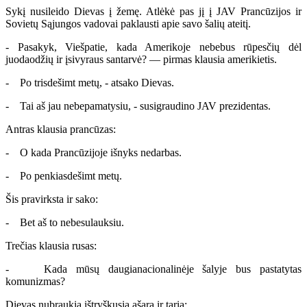
Sykį nusileido Dievas į žemę. Atlėkė pas jį į JAV Prancūzijos ir
Sovietų Sąjungos vadovai paklausti apie savo šalių ateitį.
- Pasakyk, Viešpatie, kada Amerikoje nebebus rūpesčių dėl
juodaodžių ir įsivyraus santarvė? — pirmas klausia amerikietis.
- Po trisdešimt metų, - atsako Dievas.
- Tai aš jau nebepamatysiu, - susigraudino JAV prezidentas.
Antras klausia prancūzas:
- O kada Prancūzijoje išnyks nedarbas.
- Po penkiasdešimt metų.
Šis pravirksta ir sako:
- Bet aš to nebesulauksiu.
Trečias klausia rusas:
- Kada mūsų daugianacionalinėje šalyje bus pastatytas
komunizmas?
Dievas nubraukia ištryškusią ašarą ir taria: