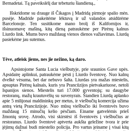
Bernadetai. Tą paveikslėlį dar tebeturiu šiandieną.,
Išskridome su drauge iš Čikagos į Madridą pirmoje spalio mėn.
pusėje. Madride pakeitėme lėktuvą ir už valandos atsidūrėme
Barcelonoje. Ten susitikome mano brolį iš Kalifornijos ir,
išsinuomavę mašiną, kitą dieną patraukėme per Pirėnų kalnus
Liurdo link. Mums buvo maždaug vienos dienos važiavimas. Liurdą
pasiekėme jau sutemus.
Tėve, atleisk jiems, nes jie nežino, ką daro.
Apsistojome Santa Lucia viešbutyje, prie sraunios Gave upės.
Apsidairę aplinkui, patraukėme pėsti į Liurdo šventovę. Nuo kalnų
dvelkė vėsuma, bet dar nebuvo šalta. Liurdas yra mažas miestelis,
apsuptas Pirėnų kalnais, kuris yra Prancūzijos pietvakariuose, netoli
Ispanijos sienos. Miestelis turi 17.000 gyventojų; su daugybe
restoranų, mažų krautuvėlių su suvenyrais. Šiandien Liurdą aplanko
apie 5 milijonai maldininkų per metus, ir viešbučių komercija užima
antrą vietą Prancūzijoje. Nuo mūsų viešbučio iki šventovės buvo
maždaug 15 minučių kelio pėsčiam. Einame gatvelėmis prieš
žmonių srovę. Atrodo, visi skirstėsi iš šventovės į viešbučius ar
restoranus. Liurdo šventovė aptverta aukšta geležine tvora ir prie
įėjimų dažnai budi miestelio policija. Pro vartus įeiname į visai kitą