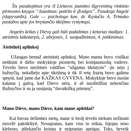
Šis pasakojimas yra iš Lietuvos jaunimo išgyvenimų rinkinio
pirmosios knygos “Jaunimas: patirtis ir įžvalgos”. Pasakoja Angelė
(slapyvardis). Gale — psichologo kun. dr. Kęstučio A. Trimako
pastabos apie jos bręstančio tikėjimo vystymąsi.
Angelės kelias į Dievą gali būti padalintas į keturias stadijas: 1.
ateistinis laikotarpis, 2. abejonės, 3. susipažinimas, 4. įsitikinimas.
Ateistinėj aplinkoj
Užaugau bemaž ateistinėj aplinkoj. Mano mama buvo visiškai
netikinti ir dirbo mokykloje pionierių bei komjaunuolių vadove.
Tėvelis buvo tarybinės valdžios “užguitas tikintysis” -jis nėjo į
bažnyčią, nekalbėjo apie tikėjimą ir tik iš retų frazių buvo galima
spręsti, kad jame dar KAŽKAS GYVENA. Mokykloje buvo nuolat
kalama į galvą, kad Dievo nėra, ir aš nuoširdžiai nekenčiau
Bažnyčios ir su ja susijusių “davatkiškų prietarų”.
Mano Dieve, mano Dieve, kam mane apleidai?
Kai buvau dešimties metų, mane ir brolį tėvelis niekam nežinant
nuvežė pakrikštyti. Nesupratau, kam viso to reikia, bijojau seno
klebono, atliekančio keistas ir neįprastas apeigas. Toks, beveik