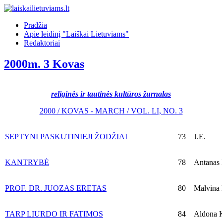
Pradžia
Apie leidinį "Laiškai Lietuviams"
Redaktoriai
2000m. 3 Kovas
religinės ir tautinės kultūros žurnalas
2000 / KOVAS - MARCH / VOL. LI, NO. 3
SEPTYNI PASKUTINIEJI ŽODŽIAI
73
J.E.
KANTRYBĖ
78
Antanas M
PROF. DR. JUOZAS ERETAS
80
Malvina 
TARP LIURDO IR FATIMOS
84
Aldona 