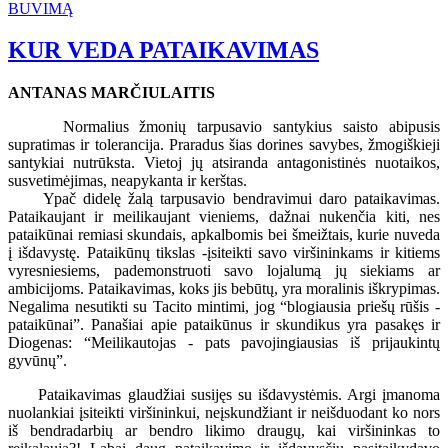
BUVIMĄ
KUR VEDA PATAIKAVIMAS
ANTANAS MARČIULAITIS
Normalius žmonių tarpusavio santykius saisto abipusis
supratimas ir tolerancija. Praradus šias dorines savybes, žmogiškieji
santykiai nutrūksta. Vietoj jų atsiranda antagonistinės nuotaikos,
susvetimėjimas, neapykanta ir kerštas.
Ypač didelę žalą tarpusavio bendravimui daro pataikavimas.
Pataikaujant ir meilikaujant vieniems, dažnai nukenčia kiti, nes
pataikūnai remiasi skundais, apkalbomis bei šmeižtais, kurie nuveda
į išdavystę. Pataikūnų tikslas -įsiteikti savo viršininkams ir kitiems
vyresniesiems, pademonstruoti savo lojalumą jų siekiams ar
ambicijoms. Pataikavimas, koks jis bebūtų, yra moralinis iškrypimas.
Negalima nesutikti su Tacito mintimi, jog “blogiausia priešų rūšis -
pataikūnai”. Panašiai apie pataikūnus ir skundikus yra pasakęs ir
Diogenas: “Meilikautojas - pats pavojingiausias iš prijaukintų
gyvūnų”.
Pataikavimas glaudžiai susijęs su išdavystėmis. Argi įmanoma
nuolankiai įsiteikti viršininkui, neįskundžiant ir neišduodant ko nors
iš bendradarbių ar bendro likimo draugų, kai viršininkas to