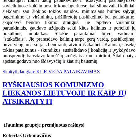
reikalauja?! Labai daug pataikavimo ir išdavysčių pasitaikydavo
sovietiniuose kalėjimuose ir konclageriuose, kai silpnavaliai kaliniai,
siekdami sau šiokios tokios naudos, minimalaus buities sąlygų
pagerinimo ar viršininkų, prižiūrėtojų pasitikėjimo bei palankumo,
skųsdavo bendro likimo draugus. Jie tapdavo viršininkų
parankiniais, gaudavo užduotis sekti kitus kalinius ir perteikti jų
pokalbius, nuotaikas. Šitokie parankiniai buvo vadinami
“stukačiais”. Jie prarasdavo kalinių tarpe gerą vardą, pasitikėjimą,
buvo vengiama su jais bendrauti, atvirai išsikalbėti. Kaliniai, susekę
tokius pataikūnus - skundikus, susitelkdavo į koaliciją ir įvykdydavo
nuosprendį: bausdavo kumščių smūgiais ar net mirtimi. Šitaip patys
apsisaugodavo nuo išdavysčių ir žiaurių bausmių.
Skaityti daugiau: KUR VEDA PATAIKAVIMAS
RYŠKIAUSIOS KOMUNIZMO
LIEKANOS LIETUVOJE IR KAIP JŲ
ATSIKRATYTI
(Jaunimo grupėje premijuotas rašinys)
Robertas Urbonavičius