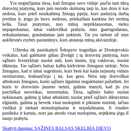
Yra neginčijama tiesa, kad žmogus savo viduje jaučia tam tikrą
dorovinį įstatymą, kurs jam nurodo skirtumą tarp to, kas dora ir kas
nedora, kurs prieš nusikaltimą žmogų įspėja, kurs padarytą darbą
įvertina ir, jeigu jis buvo nedoras, priekaištais kankina bei nerimą
kelia. Tasai įstatymas, nuo mūsų nepriklausomas, nieku
nepaperkamas, labai valdoviškai prabyla, mus įpareigodamas,
reikalaudamas, grasindamas jam paklusti. Tai yra tartum už mus
aukštesnės esybės pasiuntinys, kurs atsistoja mūsų akivaizdoje.
Užtenka tik pasiskaityti Šekspyro tragedijas ar Dostojevskio
veikalus, kad galėtume giliau įžvelgti į tą dorovinį įstatymą, kurs
sąžinės šventykloje nuolat aidi, kurs mums, lyg valdovas, nuolat
diktuoja. Tas sąžinės balsas kalba kiekvieno žmogaus sieloje. Nėra
žmogaus, kad ir labai sugedusio, kurs bent kai kada nejaustų vidaus
nerimavimo, lenkiančiojo į tai, kas gera. Nėra taip doroviškai
atbukusio žmogaus, kurio sąžinės ilgainiui negalėtumei pažadinti. Jei
kuris to dorovinio jausmo neturi, galima manyti, kad jis yra
psichiškai nesveikas, nenormalus. Tiesa, sąžinės balso nuolat
neklausant, galima jį labai atbukinti; nuolat prieš sąžinės diktavimus
elgiantis, galima ją beveik visai nuslopinti ir piktame nurimti, tačiau
visiškai ji niekad nenuslopinama ir nepašalinama. Ji visados
pasilieka ir kartais, nors jau atrodo visai nuslopinta, neįtikima jėga iš
naujo prabyla.
Skaityti daugiau: SĄŽINĖS BALSAS SKELBIA DIEVO