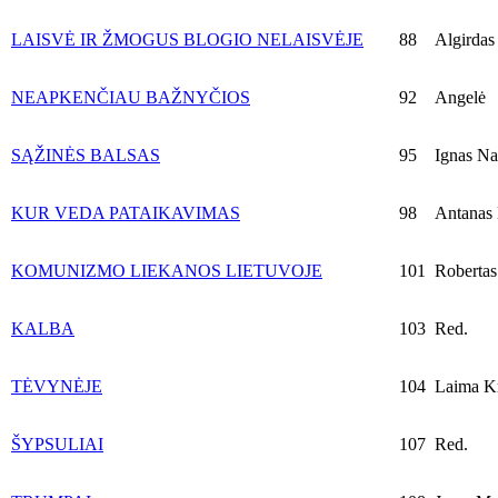
LAISVĖ IR ŽMOGUS BLOGIO NELAISVĖJE
88
Algirdas 
NEAPKENČIAU BAŽNYČIOS
92
Angelė
SĄŽINĖS BALSAS
95
Ignas Na
KUR VEDA PATAIKAVIMAS
98
Antanas M
KOMUNIZMO LIEKANOS LIETUVOJE
101
Robertas
KALBA
103
Red.
TĖVYNĖJE
104
Laima Kr
ŠYPSULIAI
107
Red.