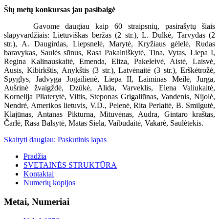
Šių metų konkursas jau pasibaigė
Gavome daugiau kaip 60 straipsnių, pasirašytų šiais
slapyvardžiais: Lietuviškas beržas (2 str.), L. Dulkė, Tarvydas (2
str.), A. Daugirdas, Liepsnelė, Marytė, Kryžiaus gėlelė, Rudas
baravykas, Saulės sūnus, Rasa Pakalniškytė, Tina, Vytas, Liepa I,
Regina Kalinauskaitė, Emenda, Eliza, Pakeleivė, Aistė, Laisvė,
Ausis, Kibirkštis, Anykštis (3 str.), Latvėnaitė (3 str.), Erškėtrožė,
Spyglys, Jadvyga Jogailienė, Liepa II, Laiminas Meilė, Jurga,
Aušrinė žvaigždė, Dzūkė, Alida, Varveklis, Elena Valiukaitė,
Kornelija Pliaterytė, Viltis, Steponas Grigaliūnas, Vandenis, Nijolė,
Nendrė, Amerikos lietuvis, V.D., Pelenė, Rita Perlaitė, B. Smilgutė,
Klajūnas, Antanas Pikturna, Mituvėnas, Audra, Gintaro kraštas,
Čarlė, Rasa Balsytė, Matas Siela, Vaibudaitė, Vakarė, Saulėtekis.
Skaityti daugiau: Paskutinis lapas
Pradžia
SVETAINĖS STRUKTŪRA
Kontaktai
Numerių kopijos
Metai, Numeriai