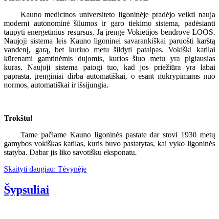
Kauno medicinos universiteto ligoninėje pradėjo veikti nauja
moderni autonominė šilumos ir garo tiekimo sistema, padėsianti
taupyti energetinius resursus. Ją įrengė Vokietijos bendrovė LOOS.
Naujoji sistema leis Kauno ligoninei savarankiškai paruošti karštą
vandenį, garą, bet kuriuo metu šildyti patalpas. Vokiški katilai
kūrenami gamtinėmis dujomis, kurios šiuo metu yra pigiausias
kuras. Naujoji sistema patogi tuo, kad jos priežiūra yra labai
paprasta, įrenginiai dirba automatiškai, o esant nukrypimams nuo
normos, automatiškai ir išsijungia.
Trokštu!
Tame pačiame Kauno ligoninės pastate dar stovi 1930 metų
gamybos vokiškas katilas, kuris buvo pastatytas, kai vyko ligoninės
statyba. Dabar jis liko savotišku eksponatu.
Skaityti daugiau: Tėvynėje
Šypsuliai