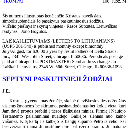
TRUMPAI
108
Juoz. M.
Šis numeris iliustruotas kenčiančio Kristaus paveikslais,
simbolizuojančiais Jo pasakytus paskutiniuosius žodžius.
Viršelio piešinys ir skyrių vinjetės - Rasos Sutkutės. Lietuviškas
raidynas - Jono Bogutos.
LAIŠKAI LIETUVIAMS (LETTERS TO LITHUANIANS)
(USPS 301-540) is published monthly except bimonthly
July/August, for $20.00 a year by Jesuit Fathers of Della Strada,
Inc., 2345 West 56th Street, Chicago, Il 60636. Periodicals postage
paid at Chicago, IL. POSTMASTER: Send address changes to
Laiškai Lietuviams, 2345 W. 56th Street, Chicago, IL 60636-1098.
SEPTYNI PASKUTINIEJI ŽODŽIAI
J.E.
Kristus, gyvendamas žemėje, skelbė dieviškosios tiesos žodžius
visiems žmonėms be skirtumo, pasinaudodamas bet kokia vieta, kuri
Jam davė
p
rogos prabilti į tiesos išalkusias minias. Pirmieji Naujojo
Testamento palaiminimai nuaidėjo Galilėjos slėniais nuo kalno
viršūnės. Kitą kartą Jis kalbėjo iš bangų supamo Petro laivelio, kai
besiveržianti minia Jį nustūmė prie pat ežero kranto. Jį matome