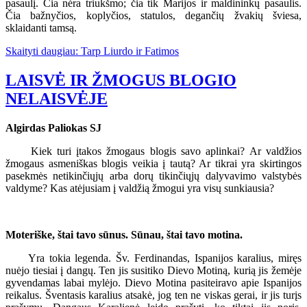
pasaulį. Čia nėra triukšmo; čia tik Marijos ir maldininkų pasaulis.
Čia bažnyčios, koplyčios, statulos, degančių žvakių šviesa,
sklaidanti tamsą.
Skaityti daugiau: Tarp Liurdo ir Fatimos
LAISVĖ IR ŽMOGUS BLOGIO
NELAISVĖJE
Algirdas Paliokas SJ
Kiek turi įtakos žmogaus blogis savo aplinkai? Ar valdžios
žmogaus asmeniškas blogis veikia į tautą? Ar tikrai yra skirtingos
pasekmės netikinčiųjų arba dorų tikinčiųjų dalyvavimo valstybės
valdyme? Kas atėjusiam į valdžią žmogui yra visų sunkiausia?
Moteriške, štai tavo sūnus. Sūnau, štai tavo motina.
Yra tokia legenda. Šv. Ferdinandas, Ispanijos karalius, miręs
nuėjo tiesiai į dangų. Ten jis susitiko Dievo Motiną, kurią jis žemėje
gyvendamas labai mylėjo. Dievo Motina pasiteiravo apie Ispanijos
reikalus. Šventasis karalius atsakė, jog ten ne viskas gerai, ir jis turįs