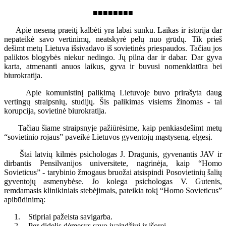
■■■■■■■■
Apie neseną praeitį kalbėti yra labai sunku. Laikas ir istorija dar
nepateikė savo vertinimų, neatskyrė pelų nuo grūdų. Tik prieš
dešimt metų Lietuva išsivadavo iš sovietinės priespaudos. Tačiau jos
paliktos blogybės niekur nedingo. Jų pilna dar ir dabar. Dar gyva
karta, atmenanti anuos laikus, gyva ir buvusi nomenklatūra bei
biurokratija.
Apie komunistinį palikimą Lietuvoje buvo prirašyta daug
vertingų straipsnių, studijų. Šis palikimas visiems žinomas - tai
korupcija, sovietinė biurokratija.
Tačiau šiame straipsnyje pažiūrėsime, kaip penkiasdešimt metų
“sovietinio rojaus” paveikė Lietuvos gyventojų mąstyseną, elgesį.
Štai latvių kilmės psichologas J. Dragunis, gyvenantis JAV ir
dirbantis Pensilvanijos universitete, nagrinėja, kaip “Homo
Sovieticus” - tarybinio žmogaus bruožai atsispindi Posovietinių šalių
gyventojų asmenybėse. Jo kolega psichologas V. Gutenis,
remdamasis klinikiniais stebėjimais, pateikia tokį “Homo Sovieticus”
apibūdinimą:
1. Stipriai pažeista savigarba.
2. Per didelis dėmesys savo įvaizdžiui ir išorei.