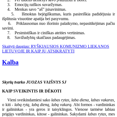
3. Emocijų raiškos suvaržymas.
4. Menkas savo “aš” įsisavinimas.
5. Išmoktas bejėgiškumas, kuris pasireiškia padidėjusia ir
išplitusia visuotine apatija bei pasyvumu.
6. Priklausomas nuo išorinio palaikymo, nepasitikėjimas pačiu
savimi.
7. Pesimistiškas ir ciniškas ateities vertinimas.
8. Savižudybių skaičiaus padaugėjimas.
Skaityti daugiau: RYŠKIAUSIOS KOMUNIZMO LIEKANOS
LIETUVOJE IR KAIP JŲ ATSIKRATYTI
Kalba
Skyrių tvarko JUOZAS VAIŠNYS SJ
KAIP SVEIKINTIS IR DĖKOTI
Vieni sveikindamiesi sako
labas rytas, laba diena, labas vakaras,
o kiti -
labą rytą, labą dieną, labą vakarą.
Abi formos - vardininkas
ir galininkas - yra geros ir taisyklingos. Vienose tarmėse labiau
prigijęs vardininkas, kitose - galininkas. Sakydami
labas rytas,
mes