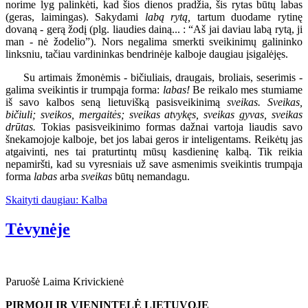
norime lyg palinkėti, kad šios dienos pradžia, šis rytas būtų labas
(geras, laimingas). Sakydami
labą rytą,
tartum duodame rytinę
dovaną - gerą žodį (plg. liaudies dainą... : “Aš jai daviau labą rytą, ji
man - nė žodelio”). Nors negalima smerkti sveikinimų galininko
linksniu, tačiau vardininkas bendrinėje kalboje daugiau įsigalėjęs.
Su artimais žmonėmis - bičiuliais, draugais, broliais, seserimis -
galima sveikintis ir trumpąja forma:
labas!
Be reikalo mes stumiame
iš savo kalbos seną lietuvišką pasisveikinimą
sveikas. Sveikas,
bičiuli; sveikos, mergaitės; sveikas atvykęs, sveikas gyvas, sveikas
drūtas.
Tokias pasisveikinimo formas dažnai vartoja liaudis savo
šnekamojoje kalboje, bet jos labai geros ir inteligentams. Reikėtų jas
atgaivinti, nes tai praturtintų mūsų kasdieninę kalbą. Tik reikia
nepamiršti, kad su vyresniais už save asmenimis sveikintis trumpąja
forma
labas
arba
sveikas
būtų nemandagu.
Skaityti daugiau: Kalba
Tėvynėje
Paruošė Laima Krivickienė
PIRMOJI IR VIENINTELĖ LIETUVOJE