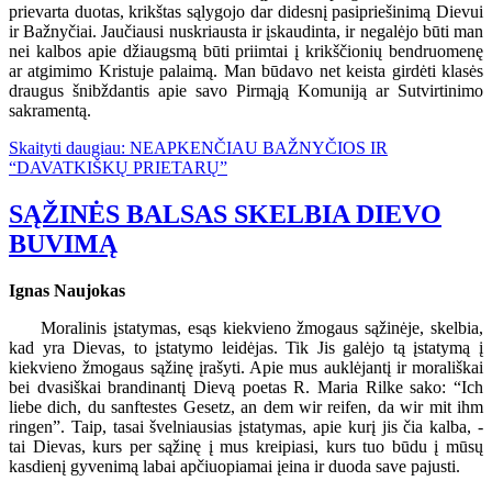
prievarta duotas, krikštas sąlygojo dar didesnį pasipriešinimą Dievui
ir Bažnyčiai. Jaučiausi nuskriausta ir įskaudinta, ir negalėjo būti man
nei kalbos apie džiaugsmą būti priimtai į krikščionių bendruomenę
ar atgimimo Kristuje palaimą. Man būdavo net keista girdėti klasės
draugus šnibždantis apie savo Pirmąją Komuniją ar Sutvirtinimo
sakramentą.
Skaityti daugiau: NEAPKENČIAU BAŽNYČIOS IR
“DAVATKIŠKŲ PRIETARŲ”
SĄŽINĖS BALSAS SKELBIA DIEVO
BUVIMĄ
Ignas Naujokas
Moralinis įstatymas, esąs kiekvieno žmogaus sąžinėje, skelbia,
kad yra Dievas, to įstatymo leidėjas. Tik Jis galėjo tą įstatymą į
kiekvieno žmogaus sąžinę įrašyti. Apie mus auklėjantį ir morališkai
bei dvasiškai brandinantį Dievą poetas R. Maria Rilke sako: “Ich
liebe dich, du sanftestes Gesetz, an dem wir reifen, da wir mit ihm
ringen”. Taip, tasai švelniausias įstatymas, apie kurį jis čia kalba, -
tai Dievas, kurs per sąžinę į mus kreipiasi, kurs tuo būdu į mūsų
kasdienį gyvenimą labai apčiuopiamai įeina ir duoda save pajusti.