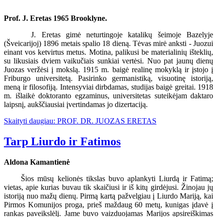
Prof. J. Eretas 1965 Brooklyne.
J. Eretas gimė neturtingoje katalikų šeimoje Bazelyje
(Šveicarijoj) 1896 metais spalio 18 dieną. Tėvas mirė anksti - Juozui
einant vos ketvirtus metus. Motina, palikusi be materialinių išteklių,
su likusiais dviem vaikučiais sunkiai vertėsi. Nuo pat jaunų dienų
Juozas veržėsi į mokslą. 1915 m. baigė realinę mokyklą ir įstojo į
Friburgo universitetą. Pasirinko germanistiką, visuotinę istoriją,
meną ir filosofiją. Intensyviai dirbdamas, studijas baigė greitai. 1918
m. išlaikė doktoranto egzaminus, universitetas suteikėjam daktaro
laipsnį, aukščiausiai įvertindamas jo dizertaciją.
Skaityti daugiau: PROF. DR. JUOZAS ERETAS
Tarp Liurdo ir Fatimos
Aldona Kamantienė
Šios mūsų kelionės tikslas buvo aplankyti Liurdą ir Fatimą;
vietas, apie kurias buvau tik skaičiusi ir iš kitų girdėjusi. Žinojau jų
istoriją nuo mažų dienų. Pirmą kartą pažvelgiau į Liurdo Mariją, kai
Pirmos Komunijos proga, prieš maždaug 60 metų, kunigas įdavė į
rankas paveikslėlį. Jame buvo vaizduojamas Marijos apsireiškimas