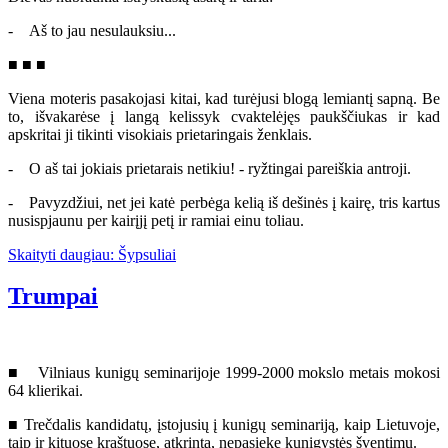
- Aš to jau nesulauksiu...
■ ■ ■
Viena moteris pasakojasi kitai, kad turėjusi blogą lemiantį sapną. Be
to, išvakarėse į langą kelissyk cvaktelėjęs paukščiukas ir kad
apskritai ji tikinti visokiais prietaringais ženklais.
- O aš tai jokiais prietarais netikiu! - ryžtingai pareiškia antroji.
- Pavyzdžiui, net jei katė perbėga kelią iš dešinės į kairę, tris kartus
nusispjaunu per kairįjį petį ir ramiai einu toliau.
Skaityti daugiau: Šypsuliai
Trumpai
■ Vilniaus kunigų seminarijoje 1999-2000 mokslo metais mokosi
64 klierikai.
■ Trečdalis kandidatų, įstojusių į kunigų seminariją, kaip Lietuvoje,
taip ir kituose kraštuose, atkrinta, nepasiekę kunigystės šventimų.