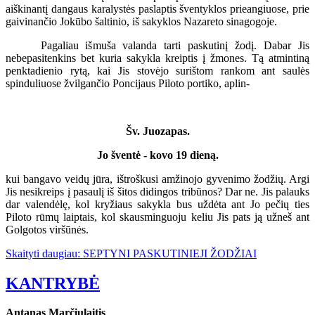
aiškinantį dangaus karalystės paslaptis šventyklos prieangiuose, prie
gaivinančio Jokūbo šaltinio, iš sakyklos Nazareto sinagogoje.
Pagaliau išmuša valanda tarti paskutinį žodį. Dabar Jis
nebepasitenkins bet kuria sakykla kreiptis į žmones. Tą atmintiną
penktadienio rytą, kai Jis stovėjo surištom rankom ant saulės
spinduliuose žvilgančio Poncijaus Piloto portiko, aplin-
Šv. Juozapas.
Jo šventė - kovo 19 dieną.
kui bangavo veidų jūra, ištroškusi amžinojo gyvenimo žodžių. Argi
Jis nesikreips į pasaulį iš šitos didingos tribūnos? Dar ne. Jis palauks
dar valendėlę, kol kryžiaus sakykla bus uždėta ant Jo pečių ties
Piloto rūmų laiptais, kol skausminguoju keliu Jis pats ją užneš ant
Golgotos viršūnės.
Skaityti daugiau: SEPTYNI PASKUTINIEJI ŽODŽIAI
KANTRYBĖ
Antanas Marčiulaitis