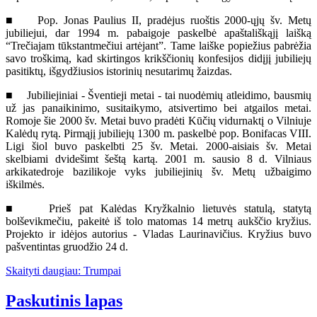
■ Pop. Jonas Paulius II, pradėjus ruoštis 2000-ųjų šv. Metų
jubiliejui, dar 1994 m. pabaigoje paskelbė apaštališkąjį laišką
“Trečiajam tūkstantmečiui artėjant”. Tame laiške popiežius pabrėžia
savo troškimą, kad skirtingos krikščionių konfesijos didįjį jubiliejų
pasitiktų, išgydžiusios istorinių nesutarimų žaizdas.
■ Jubiliejiniai - Šventieji metai - tai nuodėmių atleidimo, bausmių
už jas panaikinimo, susitaikymo, atsivertimo bei atgailos metai.
Romoje šie 2000 šv. Metai buvo pradėti Kūčių vidurnaktį o Vilniuje
Kalėdų rytą. Pirmąjį jubiliejų 1300 m. paskelbė pop. Bonifacas VIII.
Ligi šiol buvo paskelbti 25 šv. Metai. 2000-aisiais šv. Metai
skelbiami dvidešimt šeštą kartą. 2001 m. sausio 8 d. Vilniaus
arkikatedroje bazilikoje vyks jubiliejinių šv. Metų užbaigimo
iškilmės.
■ Prieš pat Kalėdas Kryžkalnio lietuvės statulą, statytą
bolševikmečiu, pakeitė iš tolo matomas 14 metrų aukščio kryžius.
Projekto ir idėjos autorius - Vladas Laurinavičius. Kryžius buvo
pašventintas gruodžio 24 d.
Skaityti daugiau: Trumpai
Paskutinis lapas