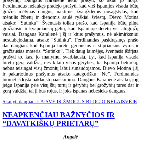
prašymų. Dangaus Karalienė leido prašyti, ko tiktai jis norįs.
Ferdinandas nelaukęs pradėjo prašyti, kad virš Ispanijos visada būtų
gražus mėlynas dangus, naktimis žvaigždėmis nusagstytas, kad
mėnulis žibėtų ir dienomis saulė ryškiai šviestų. Dievo Motina
atsako: “Sutinku”. Šventasis toliau prašo, kad Ispanija būtų pilna
gražiausių ir kvapniausių gėlių, kad Ispanijoje derėtų visi atogrąžų
vaisiai. Dangaus Karalienė į šį ir kitus prašymus, nė akimirksniui
nesuabejodama, atsakė “Sutinku”. Ferdinandas pasidrąsinęs prašo
dar daugiau: kad Ispanija turėtų geriausius ir stipriausius vyrus ir
gražiausias moteris. “Sutinku”. Tiek daug laimėjęs, šventasis išdrįsta
prašyti to, kas, jo manymu, svarbiausia, t.y., kad Ispanija visada
turėtų gerą valdžią, nes kitaip visos gėrybės, ką Ispanija beturėtų,
nebus teisingai visų žmonių labui sunaudojamos. Dievo Motina į šį
ir pakartotinus prašymus atsako kategorišku “Ne”. Ferdinandas
tuomet išdrįsta paklausti paaiškinimo. Dangaus Karalienė atsako, jog
jeigu Ispanija prie visų šių turtų ir gėrybių bei grožybių turės dar ir
gerą valdžią, tai ji bus rojus, ir joks ispanas nebesieks dangaus.
Skaityti daugiau: LAISVĖ IR ŽMOGUS BLOGIO NELAISVĖJE
NEAPKENČIAU BAŽNYČIOS IR
“DAVATKIŠKŲ PRIETARŲ”
Angelė