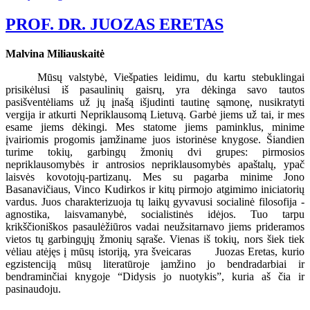
PROF. DR. JUOZAS ERETAS
Malvina Miliauskaitė
Mūsų valstybė, Viešpaties leidimu, du kartu stebuklingai
prisikėlusi iš pasaulinių gaisrų, yra dėkinga savo tautos
pasišventėliams už jų įnašą išjudinti tautinę sąmonę, nusikratyti
vergija ir atkurti Nepriklausomą Lietuvą. Garbė jiems už tai, ir mes
esame jiems dėkingi. Mes statome jiems paminklus, minime
įvairiomis progomis įamžiname juos istorinėse knygose. Šiandien
turime tokių, garbingų žmonių dvi grupes: pirmosios
nepriklausomybės ir antrosios nepriklausomybės apaštalų, ypač
laisvės kovotojų-partizanų. Mes su pagarba minime Jono
Basanavičiaus, Vinco Kudirkos ir kitų pirmojo atgimimo iniciatorių
vardus. Juos charakterizuoja tų laikų gyvavusi socialinė filosofija -
agnostika, laisvamanybė, socialistinės idėjos. Tuo tarpu
krikščioniškos pasaulėžiūros vadai neužsitarnavo jiems prideramos
vietos tų garbingųjų žmonių sąraše. Vienas iš tokių, nors šiek tiek
vėliau atėjęs į mūsų istoriją, yra šveicaras Juozas Eretas, kurio
egzistenciją mūsų literatūroje įamžino jo bendradarbiai ir
bendraminčiai knygoje “Didysis jo nuotykis”, kuria aš čia ir
pasinaudoju.