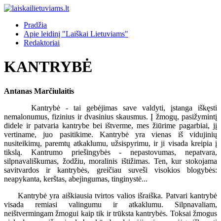
Pradžia
Apie leidinį "Laiškai Lietuviams"
Redaktoriai
KANTRYBĖ
Antanas Marčiulaitis
Kantrybė - tai gebėjimas save valdyti, įstanga iškęsti
nemalonumus, fizinius ir dvasinius skausmus. Į žmogų, pasižymintį
didele ir patvaria kantrybe bei ištverme, mes žiūrime pagarbiai, jį
vertiname, juo pasitikime. Kantrybė yra vienas iš vidujinių
nusiteikimų, paremtų atkaklumu, užsispyrimu, ir ji visada kreipia į
tikslą. Kantrumo priešingybės - nepastovumas, nepatvara,
silpnavališkumas, žodžiu, moralinis ištižimas. Ten, kur stokojama
savitvardos ir kantrybės, greičiau suveši visokios blogybės:
neapykanta, kerštas, abejingumas, tinginystė...
Kantrybė yra aiškiausia tvirtos valios išraiška. Patvari kantrybė
visada remiasi valingumu ir atkaklumu. Silpnavaliam,
neištvermingam žmogui kaip tik ir trūksta kantrybės. Toksai žmogus