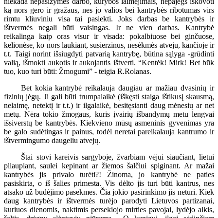
niekada nepasižymės darbo, kūrybos laimėjimais, nepajėgs iškovoti
ką nors gero ir gražaus, nes jo valios bei kantrybės ribotumas virs
rimtu kliuviniu visa tai pasiekti. Joks darbas be kantrybės ir
ištvermės negali būti vaisingas. Ir ne vien darbas. Kantrybė
reikalinga kaip oras visur ir visada: pokalbiuose bei ginčuose,
kelionėse, ko nors laukiant, susierzinus, nesėkmės atveju, kančioje ir
t.t. Taigi norint išsiugdyti patvarią kantrybę, būtina sąlyga -grūdinti
valią, išmokti aukotis ir aukojantis ištverti. “Kentėk! Mirk! Bet būk
tuo, kuo turi būti: Žmogumi” - teigia R.Rolanas.
Bet kokia kantrybė reikalauja daugiau ar mažiau dvasinių ir
fizinių jėgų. Ji gali būti trumpalaikė (iškęsti staiga ištikusį skausmą,
nelaimę, netektį ir t.t.) ir ilgalaikė, besitęsianti daug mėnesių ar net
metų. Nėra tokio žmogaus, kuris įvairių išbandymų metu lengvai
išsiverstų be kantrybės. Kiekvieno mūsų asmeninis gyvenimas yra
be galo sudėtingas ir painus, todėl neretai pareikalauja kantrumo ir
ištvermingumo daugeliu atvejų.
Štai stovi kareivis sargyboje, žvarbiam vėjui siaučiant, lietui
pliaupiant, saulei kepinant ar žiemos šalčiui spiginant. Ar mažai
kantrybės jis privalo turėti?! Žinoma, jo kantrybė ne paties
pasiskirta, o iš šalies primesta. Vis dėlto jis turi būti kantrus, nes
atsako už budėjimo pasekmes. Čia jokio pasirinkimo jis neturi. Kiek
daug kantrybės ir ištvermės turėjo parodyti Lietuvos partizanai,
kuriuos dienomis, naktimis persekiojo mirties pavojai, lydėjo alkis,