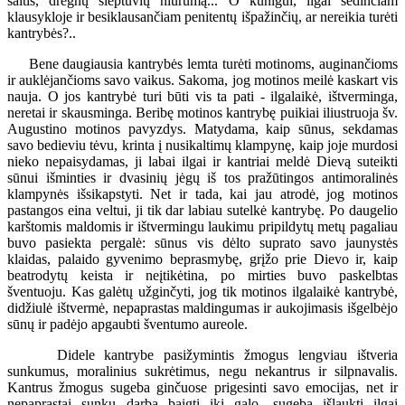
šaltis, drėgnų slėptuvių niūrumą... O kunigui, ilgai sėdinčiam
klausykloje ir besiklausančiam penitentų išpažinčių, ar nereikia turėti
kantrybės?..
Bene daugiausia kantrybės lemta turėti motinoms, auginančioms
ir auklėjančioms savo vaikus. Sakoma, jog motinos meilė kaskart vis
nauja. O jos kantrybė turi būti vis ta pati - ilgalaikė, ištverminga,
neretai ir skausminga. Beribę motinos kantrybę puikiai iliustruoja šv.
Augustino motinos pavyzdys. Matydama, kaip sūnus, sekdamas
savo bedieviu tėvu, krinta į nusikaltimų klampynę, kaip joje murdosi
nieko nepaisydamas, ji labai ilgai ir kantriai meldė Dievą suteikti
sūnui išminties ir dvasinių jėgų iš tos pražūtingos antimoralinės
klampynės išsikapstyti. Net ir tada, kai jau atrodė, jog motinos
pastangos eina veltui, ji tik dar labiau sutelkė kantrybę. Po daugelio
karštomis maldomis ir ištvermingu laukimu pripildytų metų pagaliau
buvo pasiekta pergalė: sūnus vis dėlto suprato savo jaunystės
klaidas, palaido gyvenimo beprasmybę, grįžo prie Dievo ir, kaip
beatrodytų keista ir neįtikėtina, po mirties buvo paskelbtas
šventuoju. Kas galėtų užginčyti, jog tik motinos ilgalaikė kantrybė,
didžiulė ištvermė, nepaprastas maldingumas ir aukojimasis išgelbėjo
sūnų ir padėjo apgaubti šventumo aureole.
Didele kantrybe pasižymintis žmogus lengviau ištveria
sunkumus, moralinius sukrėtimus, negu nekantrus ir silpnavalis.
Kantrus žmogus sugeba ginčuose prigesinti savo emocijas, net ir
nepaprastai sunkų darbą baigti iki galo, sugeba išlaukti ilgai