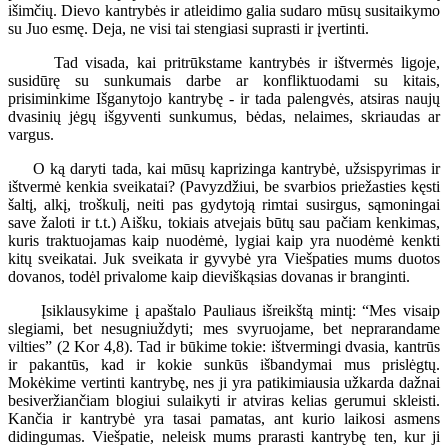
išimčių. Dievo kantrybės ir atleidimo galia sudaro mūsų susitaikymo
su Juo esmę. Deja, ne visi tai stengiasi suprasti ir įvertinti.
Tad visada, kai pritrūkstame kantrybės ir ištvermės ligoje,
susidūrę su sunkumais darbe ar konfliktuodami su kitais,
prisiminkime Išganytojo kantrybę - ir tada palengvės, atsiras naujų
dvasinių jėgų išgyventi sunkumus, bėdas, nelaimes, skriaudas ar
vargus.
O ką daryti tada, kai mūsų kaprizinga kantrybė, užsispyrimas ir
ištvermė kenkia sveikatai? (Pavyzdžiui, be svarbios priežasties kęsti
šaltį, alkį, troškulį, neiti pas gydytoją rimtai susirgus, sąmoningai
save žaloti ir t.t.) Aišku, tokiais atvejais būtų sau pačiam kenkimas,
kuris traktuojamas kaip nuodėmė, lygiai kaip yra nuodėmė kenkti
kitų sveikatai. Juk sveikata ir gyvybė yra Viešpaties mums duotos
dovanos, todėl privalome kaip dieviškąsias dovanas ir branginti.
Įsiklausykime į apaštalo Pauliaus išreikštą mintį: “Mes visaip
slegiami, bet nesugniuždyti; mes svyruojame, bet neprarandame
vilties” (2 Kor 4,8). Tad ir būkime tokie: ištvermingi dvasia, kantrūs
ir pakantūs, kad ir kokie sunkūs išbandymai mus prislėgtų.
Mokėkime vertinti kantrybę, nes ji yra patikimiausia užkarda dažnai
besiveržiančiam blogiui sulaikyti ir atviras kelias gerumui skleisti.
Kančia ir kantrybė yra tasai pamatas, ant kurio laikosi asmens
didingumas. Viešpatie, neleisk mums prarasti kantrybę ten, kur ji