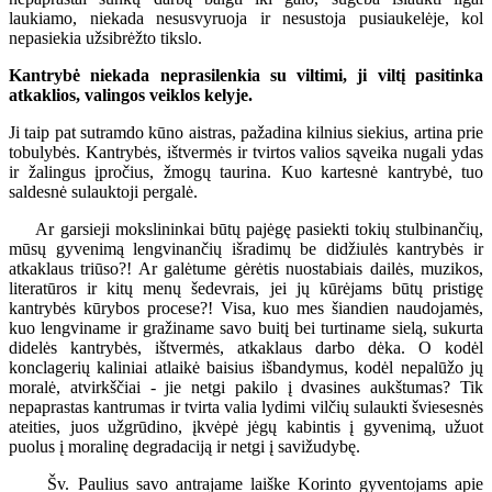
laukiamo, niekada nesusvyruoja ir nesustoja pusiaukelėje, kol
nepasiekia užsibrėžto tikslo.
Kantrybė niekada neprasilenkia su viltimi, ji viltį pasitinka
atkaklios, valingos veiklos kelyje.
Ji taip pat sutramdo kūno aistras, pažadina kilnius siekius, artina prie
tobulybės. Kantrybės, ištvermės ir tvirtos valios sąveika nugali ydas
ir žalingus įpročius, žmogų taurina. Kuo kartesnė kantrybė, tuo
saldesnė sulauktoji pergalė.
Ar garsieji mokslininkai būtų pajėgę pasiekti tokių stulbinančių,
mūsų gyvenimą lengvinančių išradimų be didžiulės kantrybės ir
atkaklaus triūso?! Ar galėtume gėrėtis nuostabiais dailės, muzikos,
literatūros ir kitų menų šedevrais, jei jų kūrėjams būtų pristigę
kantrybės kūrybos procese?! Visa, kuo mes šiandien naudojamės,
kuo lengviname ir gražiname savo buitį bei turtiname sielą, sukurta
didelės kantrybės, ištvermės, atkaklaus darbo dėka. O kodėl
konclagerių kaliniai atlaikė baisius išbandymus, kodėl nepalūžo jų
moralė, atvirkščiai - jie netgi pakilo į dvasines aukštumas? Tik
nepaprastas kantrumas ir tvirta valia lydimi vilčių sulaukti šviesesnės
ateities, juos užgrūdino, įkvėpė jėgų kabintis į gyvenimą, užuot
puolus į moralinę degradaciją ir netgi į savižudybę.
Šv. Paulius savo antrajame laiške Korinto gyventojams apie