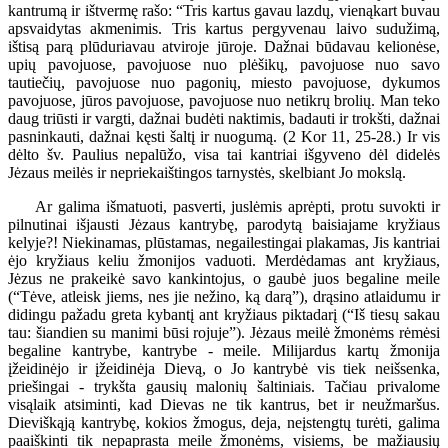
kantrumą ir ištvermę rašo: “Tris kartus gavau lazdų, vienąkart buvau
apsvaidytas akmenimis. Tris kartus pergyvenau laivo sudužimą,
ištisą parą plūduriavau atviroje jūroje. Dažnai būdavau kelionėse,
upių pavojuose, pavojuose nuo plėšikų, pavojuose nuo savo
tautiečių, pavojuose nuo pagonių, miesto pavojuose, dykumos
pavojuose, jūros pavojuose, pavojuose nuo netikrų brolių. Man teko
daug triūsti ir vargti, dažnai budėti naktimis, badauti ir trokšti, dažnai
pasninkauti, dažnai kęsti šaltį ir nuogumą. (2 Kor 11, 25-28.) Ir vis
dėlto šv. Paulius nepalūžo, visa tai kantriai išgyveno dėl didelės
Jėzaus meilės ir nepriekaištingos tarnystės, skelbiant Jo mokslą.
Ar galima išmatuoti, pasverti, juslėmis aprėpti, protu suvokti ir
pilnutinai išjausti Jėzaus kantrybę, parodytą baisiajame kryžiaus
kelyje?! Niekinamas, plūstamas, negailestingai plakamas, Jis kantriai
ėjo kryžiaus keliu žmonijos vaduoti. Merdėdamas ant kryžiaus,
Jėzus ne prakeikė savo kankintojus, o gaubė juos begaline meile
(“Tėve, atleisk jiems, nes jie nežino, ką darą”), drąsino atlaidumu ir
didingu pažadu greta kybantį ant kryžiaus piktadarį (“Iš tiesų sakau
tau: šiandien su manimi būsi rojuje”). Jėzaus meilė žmonėms rėmėsi
begaline kantrybe, kantrybe - meile. Milijardus kartų žmonija
įžeidinėjo ir įžeidinėja Dievą, o Jo kantrybė vis tiek neišsenka,
priešingai - trykšta gausių malonių šaltiniais. Tačiau privalome
visąlaik atsiminti, kad Dievas ne tik kantrus, bet ir neužmaršus.
Dieviškąją kantrybę, kokios žmogus, deja, neįstengtų turėti, galima
paaiškinti tik nepaprasta meile žmonėms, visiems, be mažiausių