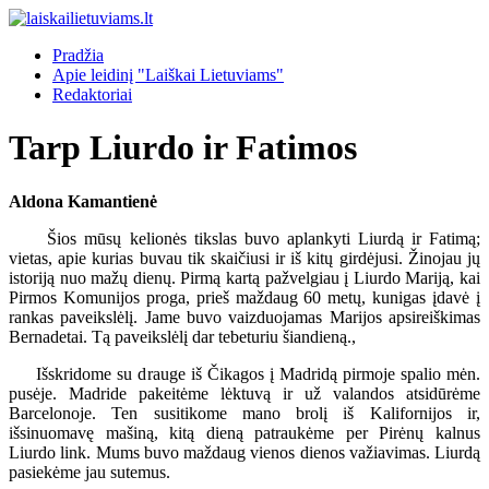
Pradžia
Apie leidinį "Laiškai Lietuviams"
Redaktoriai
Tarp Liurdo ir Fatimos
Aldona Kamantienė
Šios mūsų kelionės tikslas buvo aplankyti Liurdą ir Fatimą;
vietas, apie kurias buvau tik skaičiusi ir iš kitų girdėjusi. Žinojau jų
istoriją nuo mažų dienų. Pirmą kartą pažvelgiau į Liurdo Mariją, kai
Pirmos Komunijos proga, prieš maždaug 60 metų, kunigas įdavė į
rankas paveikslėlį. Jame buvo vaizduojamas Marijos apsireiškimas
Bernadetai. Tą paveikslėlį dar tebeturiu šiandieną.,
Išskridome su drauge iš Čikagos į Madridą pirmoje spalio mėn.
pusėje. Madride pakeitėme lėktuvą ir už valandos atsidūrėme
Barcelonoje. Ten susitikome mano brolį iš Kalifornijos ir,
išsinuomavę mašiną, kitą dieną patraukėme per Pirėnų kalnus
Liurdo link. Mums buvo maždaug vienos dienos važiavimas. Liurdą
pasiekėme jau sutemus.