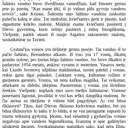
šaltinio vanduo buvo išvedžiotas vamzdžiais, kad žmonės geriau
prie jo prieitų. “Kas mane tiki, iš jo vidaus plūs gyvojo vandens
srovės”, sakė Kristus. Šaltomis nuo šaltinio vandens rankomis
paliečiu kaktą ir akis. Tai simboliai, kviečiantys gerti ir plautis, kad
atgautume krikšto malonę. Maldoje esame kviečiami pasinerti į
Dievo gyvenimą, kuris nebijo pasinerti į mūsų žmogiškumą.
Viešpatie, padėk atrasti iš naujo Atgailos sakramento malonę,
susitaikinime su Tavimi.
Gydančios vonios yra dešinėje grotos pusėje. Tai vanduo iš to
pačio šaltinio, Bernadetos atkasto. Iš viso yra 17 vonių, iškaltų
granito uolose, per kurias bėga šaltinio vanduo. Jos buvo iškaltos ir
padarytos 1954 metais, atskirai vyrams ir moterims. Vasaros metu,
kai Liurdo šventovę užplūsta maldininkai, norint patekti į vonias,
reikia gana ilgai palaukti. Laukiant vonių, kalbamas rožinis ir
giedamos giesmės. Vonios, tai nėra kažkas magiška. Tai veiksmai,
atliekami su dideliu tikėjimu. Pasinėrimas į vonias yra išviršinis
ženklas. Viešpatie, nuplauk mus savo meilės šaltiniuose. Voniose
paneriami ligoniai, invalidai ir visi kas ieško dangiškų malonių. Jie
čia ateina su tikėjimu ir viltimi būti pagydytais. Ar visi būna
išklausyti? Tikiu, kad Dievas išklauso kiekvienos maldos, bet jos
būna išklausytos Jo laiku ir Jo būdu, ir ne visi įstengiame suprasti Jo
mums teikiamą gydymą. Įdomu, kad einantieji į gydančias vonias
negalvoja apie vandens higieniškumą, švarumą ir apie galimybes
užsikrėsti ligomis. Sveikatingumo statistikos sako, kad nėra žinių,