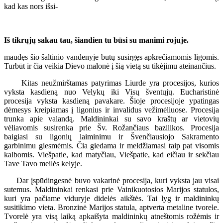
kad kas nors išsi-
Iš tikrųjų sakau tau, šiandien tu būsi su manimi rojuje.
maudęs šio šaltinio vandenyje būtų susirgęs apkrečiamomis ligomis.
Turbūt ir čia veikia Dievo malonė į šią vietą su tikėjimu ateinančius.
Kitas neužmirštamas patyrimas Liurde yra procesijos, kurios
vyksta kasdieną nuo Velykų iki Visų šventųjų. Eucharistinė
procesija vyksta kasdieną pavakare. Šioje procesijoje ypatingas
dėmesys kreipiamas į ligonius ir invalidus vežimėliuose. Procesija
trunka apie valandą. Maldininkai su savo kraštų ar vietovių
vėliavomis susirenka prie Šv. Rožančiaus bazilikos. Procesija
baigiasi su ligonių laiminimu ir Švenčiausiojo Sakramento
garbinimu giesmėmis. Čia giedama ir meldžiamasi taip pat visomis
kalbomis. Viešpatie, kad matyčiau, Viešpatie, kad eičiau ir sekčiau
Tave Tavo meilės kelyje.
Dar įspūdingesnė buvo vakarinė procesija, kuri vyksta jau visai
sutemus. Maldininkai renkasi prie Vainikuotosios Marijos statulos,
kuri yra pačiame viduryje didelės aikštės. Tai lyg ir maldininkų
susitikimo vieta. Bronzinė Marijos statula, aptverta metaline tvorele.
Tvorelė yra visą laiką apkaišyta maldininkų atneštomis rožėmis ir