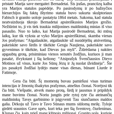
pristatė Marija save mergaitei Bernadetai. Šis įrašas, prancūzų kalba
yra Marijos statulos papėdėje. Po pasirodymų ir po bažnyčios
hierarchijos šių faktų ištyrimo statula buvo sukurta skulptoriaus
Fabisch ir granito uoloje pastatyta 1864 metais. Sakoma, kad statula
neatvaizduoja tikrojo Bernadetai apsireiškusios Marijos grožio.
Nežiūrint to, ji vis tiek traukia milijonines maldininkų minias iš viso
pasaulio. Nuo to laiko, kai Marija pasirodė Bernadetai, iki mūsų
laikų, kur tik vyksta ar vyko Marijos apsireiškimai, skamba vienas
Jos prašymas: “Atgailaukite, atgailaukite už nusidėjėlių atsivertimą,
pakeiskite savo širdis ir tikėkite Gerąja Naujiena, pakeiskite savo
gyvenimus ir tikėkite, kad Dievas jus myli”. Žiūrėdama į nakties
apgaubtą grotą, prisiminiau vienos senutės žodžius, kuriuos ji man
pasakė, išvykstant į šią kelionę: “Atsiprašyk Švenčiausios Dievo
Motinos už visus, kurie Jos Sūnų Jėzų ir Ją nuolat ižeidinėja”. Šie
jos pasakyti žodžiai lydėjo mane visas dienas, būnant Liurde ir
Fatimoje.
Gera čia būti. Šį momentą buvau pamiršusi visas turimas
intencijas ir žmonių išsakytus prašymus, atneštus čionai. Norėjosi tik
čia būti. Viešpatie, atverk mano protą, širdį ir jausmus ir pripildyk
mane buvimu čionai. Noriu jungtis prie rytoj ryte čia ateinančių
maldininkų Tavęs garbinimo ir įsigyventi Tau siunčiamos maldos
galia. Dėkoju už Tavo ir Tavo Sūnaus mums siūlomą meilę. Tyloje
girdėti sraunios Gave upės, kuri teka per šią šventovę, čiurlenimas.
Klupau čia, kaip prieš mane klūpojo milijonai. Granito uola, kurioje