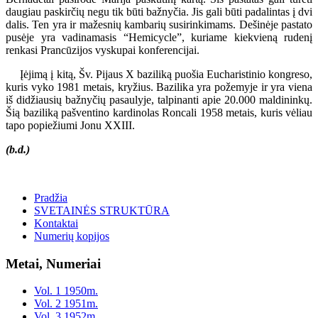
daugiau paskirčių negu tik būti bažnyčia. Jis gali būti padalintas į dvi
dalis. Ten yra ir mažesnių kambarių susirinkimams. Dešinėje pastato
pusėje yra vadinamasis “Hemicycle”, kuriame kiekvieną rudenį
renkasi Prancūzijos vyskupai konferencijai.
Įėjimą į kitą, Šv. Pijaus X baziliką puošia Eucharistinio kongreso,
kuris vyko 1981 metais, kryžius. Bazilika yra požemyje ir yra viena
iš didžiausių bažnyčių pasaulyje, talpinanti apie 20.000 maldininkų.
Šią baziliką pašventino kardinolas Roncali 1958 metais, kuris vėliau
tapo popiežiumi Jonu XXIII.
(b.d.)
Pradžia
SVETAINĖS STRUKTŪRA
Kontaktai
Numerių kopijos
Metai, Numeriai
Vol. 1 1950m.
Vol. 2 1951m.
Vol. 3 1952m.