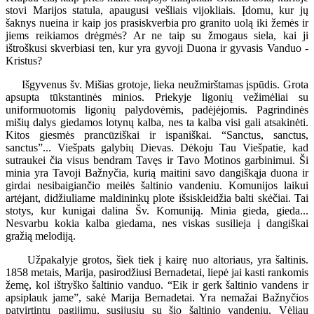
stovi Marijos statula, apaugusi vešliais vijokliais. Įdomu, kur jų
šaknys nueina ir kaip jos prasiskverbia pro granito uolą iki žemės ir
jiems reikiamos drėgmės? Ar ne taip su žmogaus siela, kai ji
ištroškusi skverbiasi ten, kur yra gyvoji Duona ir gyvasis Vanduo -
Kristus?
Išgyvenus šv. Mišias grotoje, lieka neužmirštamas įspūdis. Grota
apsupta tūkstantinės minios. Priekyje ligonių vežimėliai su
uniformuotomis ligonių palydovėmis, padėjėjomis. Pagrindinės
mišių dalys giedamos lotynų kalba, nes ta kalba visi gali atsakinėti.
Kitos giesmės prancūziškai ir ispaniškai. “Sanctus, sanctus,
sanctus”... Viešpats galybių Dievas. Dėkoju Tau Viešpatie, kad
sutraukei čia visus bendram Tavęs ir Tavo Motinos garbinimui. Ši
minia yra Tavoji Bažnyčia, kurią maitini savo dangiškąja duona ir
girdai nesibaigiančio meilės šaltinio vandeniu. Komunijos laikui
artėjant, didžiuliame maldininkų plote išsiskleidžia balti skėčiai. Tai
stotys, kur kunigai dalina Šv. Komuniją. Minia gieda, gieda...
Nesvarbu kokia kalba giedama, nes viskas susilieja į dangiškai
gražią melodiją.
Užpakalyje grotos, šiek tiek į kairę nuo altoriaus, yra šaltinis.
1858 metais, Marija, pasirodžiusi Bernadetai, liepė jai kasti rankomis
žemę, kol ištryško šaltinio vanduo. “Eik ir gerk šaltinio vandens ir
apsiplauk jame”, sakė Marija Bernadetai. Yra nemažai Bažnyčios
patvirtintų pagijimų, susijusių su šio šaltinio vandeniu. Vėliau