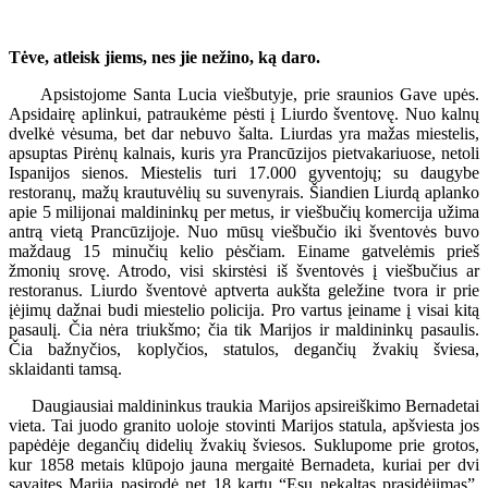
Tėve, atleisk jiems, nes jie nežino, ką daro.
Apsistojome Santa Lucia viešbutyje, prie sraunios Gave upės.
Apsidairę aplinkui, patraukėme pėsti į Liurdo šventovę. Nuo kalnų
dvelkė vėsuma, bet dar nebuvo šalta. Liurdas yra mažas miestelis,
apsuptas Pirėnų kalnais, kuris yra Prancūzijos pietvakariuose, netoli
Ispanijos sienos. Miestelis turi 17.000 gyventojų; su daugybe
restoranų, mažų krautuvėlių su suvenyrais. Šiandien Liurdą aplanko
apie 5 milijonai maldininkų per metus, ir viešbučių komercija užima
antrą vietą Prancūzijoje. Nuo mūsų viešbučio iki šventovės buvo
maždaug 15 minučių kelio pėsčiam. Einame gatvelėmis prieš
žmonių srovę. Atrodo, visi skirstėsi iš šventovės į viešbučius ar
restoranus. Liurdo šventovė aptverta aukšta geležine tvora ir prie
įėjimų dažnai budi miestelio policija. Pro vartus įeiname į visai kitą
pasaulį. Čia nėra triukšmo; čia tik Marijos ir maldininkų pasaulis.
Čia bažnyčios, koplyčios, statulos, degančių žvakių šviesa,
sklaidanti tamsą.
Daugiausiai maldininkus traukia Marijos apsireiškimo Bernadetai
vieta. Tai juodo granito uoloje stovinti Marijos statula, apšviesta jos
papėdėje degančių didelių žvakių šviesos. Suklupome prie grotos,
kur 1858 metais klūpojo jauna mergaitė Bernadeta, kuriai per dvi
savaites Marija pasirodė net 18 kartų “Esu nekaltas prasidėjimas”,