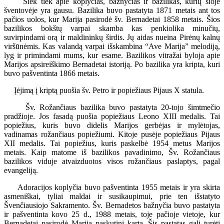
Šiek tiek apie koplyčias, bažnyčias ir bazilikas, kurių šioje
šventovėje yra gausu. Bazilika buvo pastatyta 1871 metais ant tos
pačios uolos, kur Marija pasirodė šv. Bernadetai 1858 metais. Šios
bazilikos bokštų varpai skamba kas penkiolika minučių,
suvirpindami orą ir maldininkų širdis. Jų aidas nueina Pirėnų kalnų
viršūnėmis. Kas valandą varpai išskambina “Ave Marija” melodiją,
lyg ir primindami mums, kur esame. Bazilikos vitražai byloja apie
Marijos apsireiškimo Bernadetai istoriją. Po bazilika yra kripta, kuri
buvo pašventinta 1866 metais.
Įėjimą į kriptą puošia šv. Petro ir popiežiaus Pijaus X statula.
Šv. Rožančiaus bazilika buvo pastatyta 20-tojo šimtmečio
pradžioje. Jos fasadą puošia popiežiaus Leono XIII medalis. Tai
popiežius, kuris buvo didelis Marijos gerbėjas ir mylėtojas,
vadinamas rožančiaus popiežiumi. Kitoje pusėje popiežiaus Pijaus
XII medalis. Tai popiežius, kuris paskelbė 1954 metus Marijos
metais. Kaip matome iš bazilikos pavadinimo, Šv. Rožančiaus
bazilikos viduje atvaizduotos visos rožančiaus paslaptys, pagal
evangeliją.
Adoracijos koplyčia buvo pašventinta 1955 metais ir yra skirta
asmeniškai, tyliai maldai ir susikaupimui, prie ten išstatyto
Švenčiausiojo Sakramento. Šv. Bernadetos bažnyčia buvo pastatyta
ir pašventinta kovo 25 d., 1988 metais, toje pačioje vietoje, kur
Bernadetai pasirodė Marija paskutinį kartą. Šis pastatas gali turėti