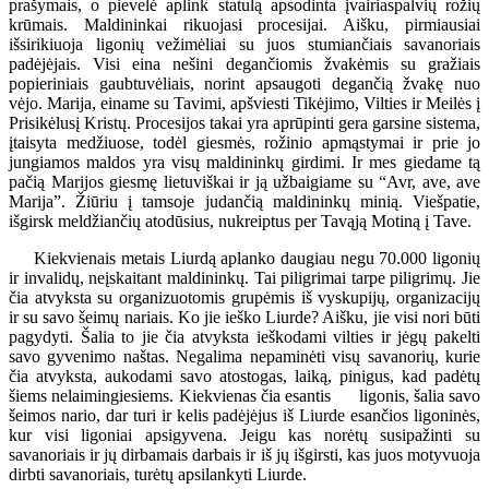
prašymais, o pievelė aplink statulą apsodinta įvairiaspalvių rožių
krūmais. Maldininkai rikuojasi procesijai. Aišku, pirmiausiai
išsirikiuoja ligonių vežimėliai su juos stumiančiais savanoriais
padėjėjais. Visi eina nešini degančiomis žvakėmis su gražiais
popieriniais gaubtuvėliais, norint apsaugoti degančią žvakę nuo
vėjo. Marija, einame su Tavimi, apšviesti Tikėjimo, Vilties ir Meilės į
Prisikėlusį Kristų. Procesijos takai yra aprūpinti gera garsine sistema,
įtaisyta medžiuose, todėl giesmės, rožinio apmąstymai ir prie jo
jungiamos maldos yra visų maldininkų girdimi. Ir mes giedame tą
pačią Marijos giesmę lietuviškai ir ją užbaigiame su “Avr, ave, ave
Marija”. Žiūriu į tamsoje judančią maldininkų minią. Viešpatie,
išgirsk meldžiančių atodūsius, nukreiptus per Tavąją Motiną į Tave.
Kiekvienais metais Liurdą aplanko daugiau negu 70.000 ligonių
ir invalidų, neįskaitant maldininkų. Tai piligrimai tarpe piligrimų. Jie
čia atvyksta su organizuotomis grupėmis iš vyskupijų, organizacijų
ir su savo šeimų nariais. Ko jie ieško Liurde? Aišku, jie visi nori būti
pagydyti. Šalia to jie čia atvyksta ieškodami vilties ir jėgų pakelti
savo gyvenimo naštas. Negalima nepaminėti visų savanorių, kurie
čia atvyksta, aukodami savo atostogas, laiką, pinigus, kad padėtų
šiems nelaimingiesiems. Kiekvienas čia esantis ligonis, šalia savo
šeimos nario, dar turi ir kelis padėjėjus iš Liurde esančios ligoninės,
kur visi ligoniai apsigyvena. Jeigu kas norėtų susipažinti su
savanoriais ir jų dirbamais darbais ir iš jų išgirsti, kas juos motyvuoja
dirbti savanoriais, turėtų apsilankyti Liurde.