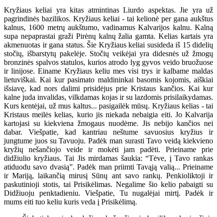
Kryžiaus keliai yra kitas atmintinas Liurdo aspektas. Jie yra už
pagrindinės bazilikos. Kryžiaus keliai - tai kelionė per gana aukštus
kalnus, 1600 metrų aukštumo, vadinamus Kalvarijos kalnu. Kalną
supa nepaprastai graži Pirėnų kalnų žalia gamta. Kelias kartais yra
akmenuotas ir gana status. Šie Kryžiaus keliai susideda iš 15 didelių
stočių, išbarstytų pakelėje. Stočių veikėjai yra didesnės už žmogų
bronzinės spalvos statulos, kurios atrodo lyg gyvos veido bruožuose
ir linijose. Einame Kryžiaus keliu mes visi trys ir kalbame maldas
lietuviškai. Kai kur pasimato maldininkai basomis kojomis, aiškiai
išsiavę, kad nors dalimi prisidėjus prie Kristaus kančios. Kai kur
kalne juda invalidas, vilkdamas kojas ir su lazdomis prisilaikydamas.
Kurs kentėjai, už mus kaltus... pasigailėk mūsų. Kryžiaus kelias - tai
Kristaus meilės kelias, kurio jis niekada nebaigia eiti. Jo Kalvarija
kartojasi su kiekviena žmogaus nuodėme. Jis nebijo kančios nei
dabar. Viešpatie, kad kantriau neštume savuosius kryžius ir
jungtume juos su Tavuoju. Padėk man surasti Tavo veidą kiekvieno
kryžių nešančiojo veide ir mokėti jam padėti. Prieiname prie
didžiulio kryžiaus. Tai Jis mirdamas šaukia: “Tėve, į Tavo rankas
atiduodu savo dvasią”. Padėk man priimti Tavąją valią... Prieiname
ir Mariją, laikančią mirusį Sūnų ant savo rankų. Penkioliktoji ir
paskutinioji stotis, tai Prisikėlimas. Negalime šio kelio pabaigti su
Didžiuoju penktadieniu. Viešpatie, Tu nugalėjai mirtį. Padėk ir
mums eiti tuo keliu kuris veda į Prisikėlimą.