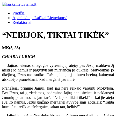
Pradžia
Apie leidinį "Laiškai Lietuviams"
Redaktoriai
“NEBIJOK, TIKTAI TIKĖK”
MK(5, 36)
CHIARA LUBICH
Jajiras, vienas sinagogos vyresniųjų, atėjęs pas Jėzų, maldavo Jį
ateiti į jo namus ir pagydyti jau mirštančią jo dukrelę. Matydamas jo
tikėjimą, Jėzus tuoj sutiko. Tačiau, kai jie jau buvo beeiną, kaimynai
atskubėjo pranešdami, kad mergaitė jau mirė.
Pranešėjai priminė Jajirui, kad jau nėra reikalo varginti Mokytoją.
Bet Jėzus, tai girdėdamas, padrąsino Jajirą nenusiminti ir neklausyti
žmonių patarimo. Jis jam tarė: “Nebijok, tiktai tikėk!” Ir kai jie atėjo
į Jajiro namus, Jėzus grąžino mergaitei gyvybę šiais žodžiais: “Talita
kum’,’ tai reiškia: “Mergaite, sakau tau, kelkis!”
Jajirui jo mirštančios dukrelės nelaimė buvo nepakeliama, užtai su