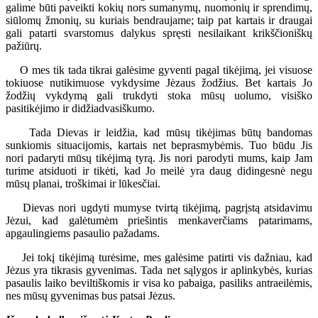
galime būti paveikti kokių nors sumanymų, nuomonių ir sprendimų,
siūlomų žmonių, su kuriais bendraujame; taip pat kartais ir draugai
gali patarti svarstomus dalykus spręsti nesilaikant krikščioniškų
pažiūrų.
O mes tik tada tikrai galėsime gyventi pagal tikėjimą, jei visuose
tokiuose nutikimuose vykdysime Jėzaus žodžius. Bet kartais Jo
žodžių vykdymą gali trukdyti stoka mūsų uolumo, visiško
pasitikėjimo ir didžiadvasiškumo.
Tada Dievas ir leidžia, kad mūsų tikėjimas būtų bandomas
sunkiomis situacijomis, kartais net beprasmybėmis. Tuo būdu Jis
nori padaryti mūsų tikėjimą tyrą. Jis nori parodyti mums, kaip Jam
turime atsiduoti ir tikėti, kad Jo meilė yra daug didingesnė negu
mūsų planai, troškimai ir lūkesčiai.
Dievas nori ugdyti mumyse tvirtą tikėjimą, pagrįstą atsidavimu
Jėzui, kad galėtumėm priešintis menkaverčiams patarimams,
apgaulingiems pasaulio pažadams.
Jei tokį tikėjimą turėsime, mes galėsime patirti vis dažniau, kad
Jėzus yra tikrasis gyvenimas. Tada net sąlygos ir aplinkybės, kurias
pasaulis laiko beviltiškomis ir visa ko pabaiga, pasiliks antraeilėmis,
nes mūsų gyvenimas bus patsai Jėzus.