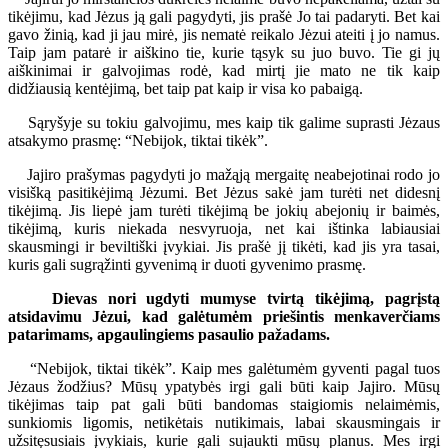
tikėjimu, kad Jėzus ją gali pagydyti, jis prašė Jo tai padaryti. Bet kai
gavo žinią, kad ji jau mirė, jis nematė reikalo Jėzui ateiti į jo namus.
Taip jam patarė ir aiškino tie, kurie tąsyk su juo buvo. Tie gi jų
aiškinimai ir galvojimas rodė, kad mirtį jie mato ne tik kaip
didžiausią kentėjimą, bet taip pat kaip ir visa ko pabaigą.
Sąryšyje su tokiu galvojimu, mes kaip tik galime suprasti Jėzaus
atsakymo prasmę: “Nebijok, tiktai tikėk”.
Jajiro prašymas pagydyti jo mažąją mergaitę neabejotinai rodo jo
visišką pasitikėjimą Jėzumi. Bet Jėzus sakė jam turėti net didesnį
tikėjimą. Jis liepė jam turėti tikėjimą be jokių abejonių ir baimės,
tikėjimą, kuris niekada nesvyruoja, net kai ištinka labiausiai
skausmingi ir beviltiški įvykiai. Jis prašė jį tikėti, kad jis yra tasai,
kuris gali sugrąžinti gyvenimą ir duoti gyvenimo prasmę.
Dievas nori ugdyti mumyse tvirtą tikėjimą, pagrįstą
atsidavimu Jėzui, kad galėtumėm priešintis menkaverčiams
patarimams, apgaulingiems pasaulio pažadams.
“Nebijok, tiktai tikėk”. Kaip mes galėtumėm gyventi pagal tuos
Jėzaus žodžius? Mūsų ypatybės irgi gali būti kaip Jajiro. Mūsų
tikėjimas taip pat gali būti bandomas staigiomis nelaimėmis,
sunkiomis ligomis, netikėtais nutikimais, labai skausmingais ir
užsitęsusiais įvykiais, kurie gali sujaukti mūsų planus. Mes irgi