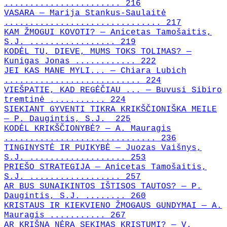
....................... 216
VASARA — Marija Stankus-Saulaitė
............................... 217
KAM ŽMOGUI KOVOTI? — Anicetas Tamošaitis,
S.J. ................. 219
KODĖL TU, DIEVE, MUMS TOKS TOLIMAS? —
Kunigas Jonas ............ 222
JEI KAS MANE MYLI... — Chiara Lubich
........................... 224
VIEŠPATIE, KAD REGĖČIAU ... — Buvusi Sibiro
tremtinė ........... 224
SIEKIANT GYVENTI TIKRA KRIKŠČIONIŠKA MEILE
— P. Daugintis, S.J. 225
KODĖL KRIKŠČIONYBĖ? — A. Mauragis
.............................. 236
TINGINYSTĖ IR PUIKYBĖ — Juozas Vaišnys,
S.J. ................... 253
PRIEŠO STRATEGIJA — Anicetas Tamošaitis,
S.J. .................. 257
AR BUS SUNAIKINTOS IŠTISOS TAUTOS? — P.
Daugintis, S.J. ........ 260
KRISTAUS IR KIEKVIENO ŽMOGAUS GUNDYMAI — A.
Mauragis ........... 267
AR KRIŠNA NĖRA SEKIMAS KRISTUMI? — V.