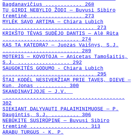
Bagdanavičius ............ 268
TU GIRDI NEBYLIO ŽODĮ — Buvusi Sibiro
tremtinė ................. 273
MYLĖK SAVO ARTIMĄ — Chiara Lubich
.............................. 273
KRIKŠTO TĖVAS SUDĖJO DANTIS — Alė Rūta
......................... 274
KAS TA KATEDRA? — Juozas Vaišnys, S.J.
......................... 289
MOTERIS — KOVOTOJA — Anicetas Tamošaitis,
S.J. ................. 292
SAUGOKITĖS GODUMO - Chiara Lubich
.............................. 295
ŠTAI KODĖL NESIVERŽIAM PRIE TAVĘS, DIEVE —
Kun. Jonas .......... 300
SKANDINAVIJOJE — J.V.
.......................................
302
SIEKIANT DALYVAUTI PALAIMINIMUOSE — P.
Daugintis, S.J. ......... 306
NEBŪKITE SUSIRŪPINĘ — Buvusi Sibiro
tremtinė ................... 313
ARABŲ TURGUS - K. P.