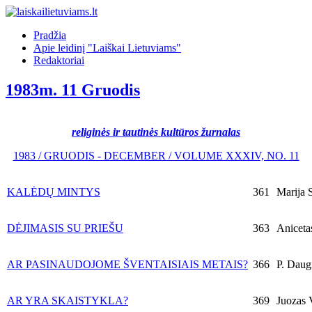
Pradžia
Apie leidinį "Laiškai Lietuviams"
Redaktoriai
1983m. 11 Gruodis
religinės ir tautinės kultūros žurnalas
1983 / GRUODIS - DECEMBER / VOLUME XXXIV, NO. 11
KALĖDŲ MINTYS
361
Marija S
DĖJIMASIS SU PRIEŠU
363
Anicetas
AR PASINAUDOJOME ŠVENTAISIAIS METAIS?
366
P. Daugi
AR YRA SKAISTYKLA?
369
Juozas V