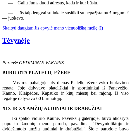
— Galiu Jums duoti adresus, kada ir kur būsiu.
— Jūs taip lengvai sutinkate susitikti su nepažįstamu žmogumi?
— juokavo.
Skaityti daugiau: Jis apvyiė mano vienuolišką meilę (I)
Tėvynėje
Paruošė GEDIMINAS VAKARIS
BURIUOTA PLATELIŲ EŽERE
Vasaros pabaigoje tris dienas Platelių ežere vyko buriavimo
regata. Joje dalyvavo plateliškiai ir sportininkai iš Panevėžio,
Kauno, Klaipėdos, Kapsuko ir kitų miestų bei rajonų. Iš viso
regatoje dalyvavo 60 buriuotojų.
XIX IR XX AMŽIŲ AUDINIAI IR DRABUŽIAI
Iki spalio vidurio Kaune, Paveikslų galerijoje, buvo atidaryta
paprastų žmonių meno paroda, pavadinta "Devynioliktojo ir
dvidešimtojo amžių audiniai ir drabužiai”. Šioje parodoje buvo