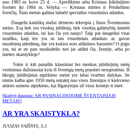
nuo 1983 m. kovo 25 d. — Apreiškimo arba Kristaus Įsikūnijimo
šventės iki 1984 m. Velykų — Kristaus mirties ir Prisikėlimo
švenčių. Šiais metais galima laimėti specialius visuotinius atlaidus.
Daugelis katalikų mažai dėmesio tekreipia į šiuos Šventuosius
metus. Esą tiek yra visokių jubiliejų, tiek visokių galimybių laimėti
visuotinius atlaidus, tai kas čia yra naujo? Taip pat daugeliui visai
neaišku, kaip ten yra su tais visuotiniais atlaidais: ar, gavus
nuodėmių atleidimą, dar yra kokios nors atliktinos bausmės? O jeigu
yra, tai ar ne pats nusikaltėlis turi jas atlikti čia, žemėje, arba po
mirties skaistykloje?
Tokie ir kiti panašūs klausimai bei menkas jubiliejinių metų
vertinimas dažniausiai kyla iš šventųjų metų prasmės nesupratimo. Iš
tikrųjų jubiliejiniai atpirkimo metai yra labai svarbus dalykas. Jie
mums kalba apie 1950 metų sukaktį nuo visos žmonijos ir kiekvieno
atskiro asmens atpirkimo, kai Išganytojas už visus kentėjo ir mirė.
Skaityti daugiau: AR PASINAUDOJOME ŠVENTAISIAIS
METAIS?
AR YRA SKAISTYKLA?
JUOZAS VAIŠNYS, S.J.