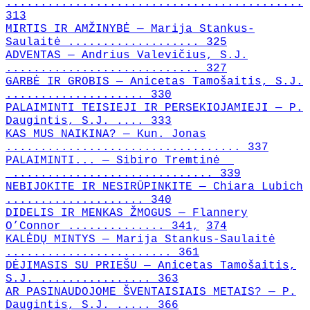
...........................................
313
MIRTIS IR AMŽINYBĖ — Marija Stankus-
Saulaitė ................... 325
ADVENTAS — Andrius Valevičius, S.J.
............................ 327
GARBĖ IR GROBIS — Anicetas Tamošaitis, S.J.
.................... 330
PALAIMINTI TEISIEJI IR PERSEKIOJAMIEJI — P.
Daugintis, S.J. .... 333
KAS MUS NAIKINA? — Kun. Jonas
.................................. 337
PALAIMINTI... — Sibiro Tremtinė
............................. 339
NEBIJOKITE IR NESIRŪPINKITE — Chiara Lubich
.................... 340
DIDELIS IR MENKAS ŽMOGUS — Flannery
O’Connor .............. 341,
374
KALĖDŲ MINTYS — Marija Stankus-Saulaitė
........................ 361
DĖJIMASIS SU PRIEŠU — Anicetas Tamošaitis,
S.J. ................ 363
AR PASINAUDOJOME ŠVENTAISIAIS METAIS? — P.
Daugintis, S.J. ..... 366