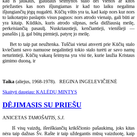
kad iš jaukaus, glaudaus šeimynos stalo dėl vienos ar kitos
priežasties kas nors išjungiamas ir kad tuo laiku negalima
išjungiančių jėgų nugalėti. Kūčių viltis yra ta, kad kaip nors kur nors
to laikotarpio paslaptis visus paguos: nors atrodo vienaip, gali būti ar
yra kitaip. Kūdikis, kuris atrodo silpnas, neša didžiausią meilę,
perkeisiančią pasaulį. Nuskriaustieji, kenčiantieji, vienišieji —
panašūs į jį, gal būtų pirmieji, patyrę jo meilę.
Bet to taip pat neužtenka. Tuščiai vietai atsverti prie Kūčių stalo
kviečiami savo namuose negalintieji tokio stalo turėti ar savo namų
neturintieji. Kūčių vakarą šeimyna yra visi tie, kurie laužia Kristaus
gimimo duoną, ir
Taika
(aliejus, 1968-1978). REGINA INGELEVIČIENĖ
Skaityti daugiau: KALĖDŲ MINTYS
DĖJIMASIS SU PRIEŠU
ANICETAS
TAMOŠAITIS, S.J.
Iš visų vaizdų, išreiškiančių krikščionio pašaukimą, joks kitas
nėra taip dažnas Šv. Rašte ir taip uždegantis mūsų vaizduotę, kaip