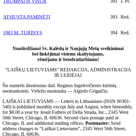
TRUMPAI IŠ VISUR
391
J. Pr.
ATSIŲSTA PAMINĖTI
393
Red.
1983 M. TURINYS
394
Red.
Nuoširdžiausi Sv. Kalėdų ir Naujųjų Metų sveikinimai
bei linkėjimai visiems skaitytojams,
rėmėjams ir bendradarbiams!
“LAIŠKŲ LIETUVIAMS” REDAKCIJA, ADMINISTRACIJA
IR LEIDĖJAI
Šis numeris iliustruotas dail. Reginos Ingelevičienės kūrinių
nuotraukomis. Viršelio nuotrauka — Algirdo Grigaičio.
LAIŠKAI LIETUVIAMS — Letters to Lithuanians (ISSN 00301-
540) is published monthly except July and August, when bimonthly,
for $8.00 a year by Jesuit Fathers of Della Strada, Inc., 2345 West
56th Street, Chicago, IL 60636. Second class postage paid at
Chicago, IL and additional mailing offices.
Postmaster:
Send
address changes to “Laiškai Lietuviams”, 2345 West 56th Street,
Chicago, IL 60636.