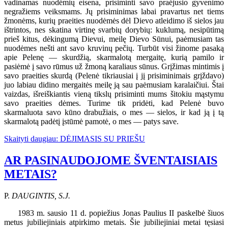
vadinamas nuodėmių eisena, prisiminti savo praėjusio gyvenimo
negražiems veiksmams. Jų prisiminimas labai pravartus net tiems
žmonėms, kurių praeities nuodėmės dėl Dievo atleidimo iš sielos jau
ištrintos, nes skatina virtinę svarbių dorybių: kuklumą, nesipūtimą
prieš kitus, dėkingumą Dievui, meilę Dievo Sūnui, paėmusiam tas
nuodėmes nešti ant savo kruvinų pečių. Turbūt visi žinome pasaką
apie Pelenę — skurdžią, skarmalotą mergaitę, kurią pamilo ir
pasiėmė į savo rūmus už žmoną karaliaus sūnus. Grįžimas mintimis į
savo praeities skurdą (Pelenė tikriausiai į jį prisiminimais grįždavo)
juo labiau didino mergaitės meilę ją sau paėmusiam karalaičiui. Štai
vaizdas, išreiškiantis vieną tikslų prisiminti mums šitokiu mąstymu
savo praeities dėmes. Turime tik pridėti, kad Pelenė buvo
skarmaluota savo kūno drabužiais, o mes — sielos, ir kad ją į tą
skarmalotą padėtį įstūmė pamotė, o mes — patys save.
Skaityti daugiau: DĖJIMASIS SU PRIEŠU
AR PASINAUDOJOME ŠVENTAISIAIS
METAIS?
P.
DAUGINTIS, S.J.
1983 m. sausio 11 d. popiežius Jonas Paulius II paskelbė šiuos
metus jubiliejiniais atpirkimo metais. Šie jubiliejiniai metai tęsiasi