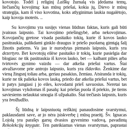
kovotojo. Todėl į religinį
Laiškų
žurnalą vis įdedama temų,
liečiančių kovojimą: kas mūsų priešai, kokia jų, Dievo ir mūsų
strategija, kam iš viso kovotina, koks atlyginimas laukia nugalėtojo,
kaip kovoja moteris. ..
Su kovojimu yra susijęs vienas liūdnas faktas, kuris gali būti
įvairaus laipsnio. Tai kovojimo priešingybė, arba nekovojimas.
Kovojančių gretose visada pasitaiko tokių, kurie iš kovos lauko
pasitraukia, palikdami ginklo draugus ir priešo puolamą gimtąją šalį
žinotis patiems. Va jau ir nurodytas pirmasis laipsnis, kuris yra
dezertyro.
Bet kovotojų eilėse pasitaiko ir tokių, kurie pasielgia dar
blogiau: ne tik pasitraukia iš kovos lauko, bet — kalbant pilies arba
tvirtovės gynimo vaizdu — dar atkelia priešui vartus. Štai
atvažiavome prie antrojo laipsnio, kuris yra
išdaviko.
Ženkime dar
vieną žingsnį toliau arba, geriau pasakius, žemiau. Atsiranda ir tokių,
kurie ne tik palieka kovos lauką, priedo dar atkelia priešui vartus, bet
ir patys jungiasi į jo eiles, kovodami prieš savuosius. Neretai tas
kovojimas vykdomas iš pasalų: kai priešas puola iš priekio, jie tiems
saviesiems nelauktai smogia iš užpakalio. Štai trečiasis laipsnis, kuris
yra
brolžudžio.
Šį liūdną ir laipsniuotą reiškinį panaudosime svarstymui,
paklausdami save, ar jo nėra įsiskverbę į mūsų praeitį. Šv. Ignacas
Lojolą yra parašęs garsų dvasios gyvenimo vadovą, pavadintą
Rekolekcijų knygute.
Ten pateikiamas vienas svarstymas, paprastai