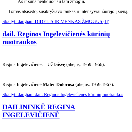
— Aš ir šuns neatiduočiau tam žmogui.
Tomas atsisėdo, susikryžiavo rankas ir intensyviai žiūrėjo į sieną.
Skaityti daugiau: DIDELIS IR MENKAS ŽMOGUS (II)
dail. Reginos Ingelevičienės kūrinių
nuotraukos
Regina Ingelevičienė. Už
laisvę
(aliejus, 1959-1966).
Regina Ingelevičienė
Mater Dolorosa
(aliejus, 1959-1967).
Skaityti daugiau: dail. Reginos Ingelevičienės kūrinių nuotraukos
DAILININKĖ REGINA
INGELEVIČIENĖ