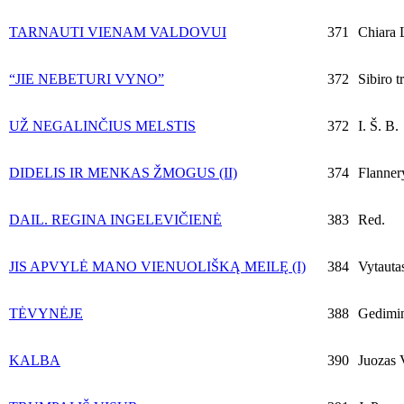
TARNAUTI VIENAM VALDOVUI
371
Chiara 
“JIE NEBETURI VYNO”
372
Sibiro t
UŽ NEGALINČIUS MELSTIS
372
I. Š. B.
DIDELIS IR MENKAS ŽMOGUS (II)
374
Flanner
DAIL. REGINA INGELEVIČIENĖ
383
Red.
JIS APVYLĖ MANO VIENUOLIŠKĄ MEILĘ (I)
384
Vytauta
TĖVYNĖJE
388
Gedimin
KALBA
390
Juozas V