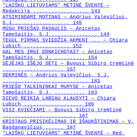
“LAIŠKŲ LIETUVIAMS” METINĖ ŠVENTĖ —
Redakcija .................. 143
ATSIMINDAMI MOTINAS — Andrius Valevičius,
S.J................... 145
MŪSŲ PRIEŠAS PASAULIS — Anicetas
Tamošaitis, S.J................ 149
TEGUL PIRMAS SVIEDŽIA AKMENĮ ... — Chiara
Lubich ............... 152
GAL MES IRGI DONKICHOTAI? — Anicetas
Tamošaitis, S.J. .......... 154
SĖJĖJAS IŠĖJO SĖTI — Buvusi Sibiro tremtinė
.................... 157
SEKMINĖS — Andrius Valevičius, S.J.
............................ 181
PRIEŠO TALKININKAI MUMYSE — Anicetas
Tamošaitis, S.J. .......... 183
DIEVO REIKIA LABIAU KLAUSYTI — Chiara
Lubich ................... 186
VISI KVIEČIAMI — Buvusi Sibiro tremtinė
........................ 187
KRISTAUS PRISIKĖLIMAS IR IŠAUKŠTINIMAS — V.
Bagdanavičius ...... 187
“LAIŠKŲ LIETUVIAMS” METINĖ ŠVENTĖ — Red.