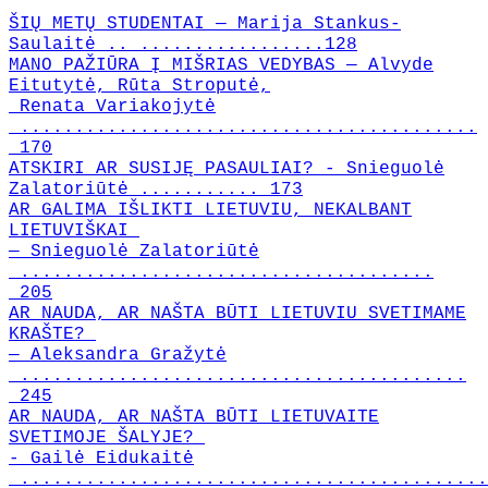
ŠIŲ METŲ STUDENTAI — Marija Stankus-
Saulaitė .. .................128
MANO PAŽIŪRA Į MIŠRIAS VEDYBAS — Alvyde
Eitutytė, Rūta Stroputė,
Renata Variakojytė
..........................................
170
ATSKIRI AR SUSIJĘ PASAULIAI? - Snieguolė
Zalatoriūtė ........... 173
AR GALIMA IŠLIKTI LIETUVIU, NEKALBANT
LIETUVIŠKAI
— Snieguolė Zalatoriūtė
......................................
205
AR NAUDA, AR NAŠTA BŪTI LIETUVIU SVETIMAME
KRAŠTE?
— Aleksandra Gražytė
.........................................
245
AR NAUDA, AR NAŠTA BŪTI LIETUVAITE
SVETIMOJE ŠALYJE?
- Gailė Eidukaitė
...........................................