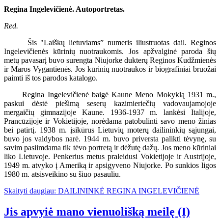
Regina Ingelevičienė. Autoportretas.
Red.
Šis "Laiškų lietuviams” numeris iliustruotas dail. Reginos
Ingelevičienės kūrinių nuotraukomis. Jos apžvalginė paroda šių
metų pavasarį buvo surengta Niujorke dukterų Reginos Kudžmienės
ir Maros Vygantienės. Jos kūrinių nuotraukos ir biografiniai bruožai
paimti iš tos parodos katalogo.
Regina Ingelevičienė baigė Kaune Meno Mokyklą 1931 m.,
paskui dėstė piešimą seserų kazimieriečių vadovaujamojoje
mergaičių gimnazijoje Kaune. 1936-1937 m. lankėsi Italijoje,
Prancūzijoje ir Vokietijoje, norėdama patobulinti savo meno žinias
bei patirtį. 1938 m. įsikūrus Lietuvių moterų dailininkių sąjungai,
buvo jos valdybos narė. 1944 m. buvo priversta palikti tėvynę, su
savim pasiimdama tik tėvo portretą ir dėžutę dažų. Jos meno kūriniai
liko Lietuvoje. Penkerius metus praleidusi Vokietijoje ir Austrijoje,
1949 m. atvyko į Ameriką ir apsigyveno Niujorke. Po sunkios ligos
1980 m. atsisveikino su šiuo pasauliu.
Skaityti daugiau: DAILININKĖ REGINA INGELEVIČIENĖ
Jis apvyiė mano vienuolišką meilę (I)