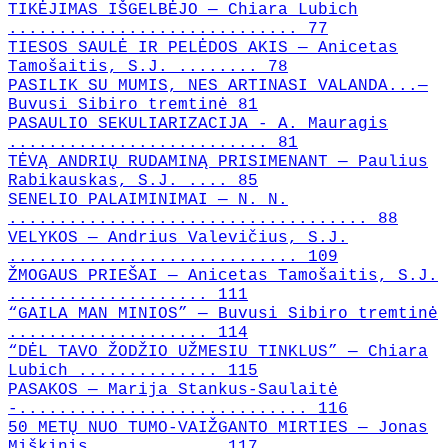
TIKĖJIMAS IŠGELBĖJO — Chiara Lubich
............................. 77
TIESOS SAULĖ IR PELĖDOS AKIS — Anicetas
Tamošaitis, S.J. ........ 78
PASILIK SU MUMIS, NES ARTINASI VALANDA...—
Buvusi Sibiro tremtinė 81
PASAULIO SEKULIARIZACIJA - A. Mauragis
.......................... 81
TĖVĄ ANDRIŲ RUDAMINĄ PRISIMENANT — Paulius
Rabikauskas, S.J. .... 85
SENELIO PALAIMINIMAI — N. N.
.................................... 88
VELYKOS — Andrius Valevičius, S.J.
............................. 109
ŽMOGAUS PRIEŠAI — Anicetas Tamošaitis, S.J.
.................... 111
“GAILA MAN MINIOS” — Buvusi Sibiro tremtinė
.................... 114
“DĖL TAVO ŽODŽIO UŽMESIU TINKLUS” — Chiara
Lubich .............. 115
PASAKOS — Marija Stankus-Saulaitė
-............................. 116
50 METŲ NUO TUMO-VAIŽGANTO MIRTIES — Jonas
Miškinis ............ 117