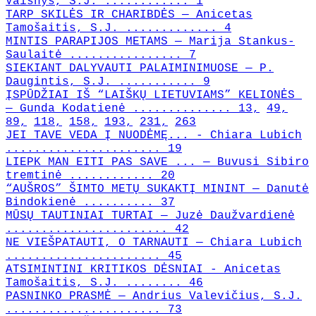
Vaišnys, S.J. ............ 1
TARP SKILĖS IR CHARIBDĖS — Anicetas
Tamošaitis, S.J. ............. 4
MINTIS PARAPIJOS METAMS — Marija Stankus-
Saulaitė ................ 7
SIEKIANT DALYVAUTI PALAIMINIMUOSE — P.
Daugintis, S.J. ........... 9
ĮSPŪDŽIAI IŠ “LAIŠKŲ LIETUVIAMS” KELIONĖS
— Gunda Kodatienė .............. 13,
49,
89,
118,
158,
193,
231,
263
JEI TAVE VEDA Į NUODĖMĘ... - Chiara Lubich
...................... 19
LIEPK MAN EITI PAS SAVE ... — Buvusi Sibiro
tremtinė ............ 20
“AUŠROS” ŠIMTO METŲ SUKAKTĮ MININT — Danutė
Bindokienė .......... 37
MŪSŲ TAUTINIAI TURTAI — Juzė Daužvardienė
....................... 42
NE VIEŠPATAUTI, O TARNAUTI — Chiara Lubich
...................... 45
ATSIMINTINI KRITIKOS DĖSNIAI - Anicetas
Tamošaitis, S.J. ........ 46
PASNINKO PRASMĖ — Andrius Valevičius, S.J.
...................... 73