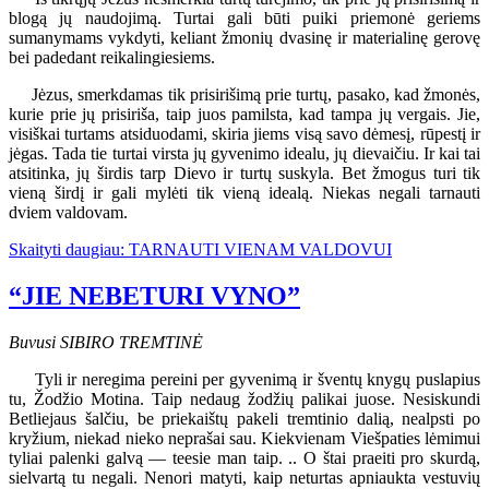
blogą jų naudojimą. Turtai gali būti puiki priemonė geriems
sumanymams vykdyti, keliant žmonių dvasinę ir materialinę gerovę
bei padedant reikalingiesiems.
Jėzus, smerkdamas tik prisirišimą prie turtų, pasako, kad žmonės,
kurie prie jų prisiriša, taip juos pamilsta, kad tampa jų vergais. Jie,
visiškai turtams atsiduodami, skiria jiems visą savo dėmesį, rūpestį ir
jėgas. Tada tie turtai virsta jų gyvenimo idealu, jų dievaičiu. Ir kai tai
atsitinka, jų širdis tarp Dievo ir turtų suskyla. Bet žmogus turi tik
vieną širdį ir gali mylėti tik vieną idealą. Niekas negali tarnauti
dviem valdovam.
Skaityti daugiau: TARNAUTI VIENAM VALDOVUI
“JIE NEBETURI VYNO”
Buvusi SIBIRO TREMTINĖ
Tyli ir neregima pereini per gyvenimą ir šventų knygų puslapius
tu, Žodžio Motina. Taip nedaug žodžių palikai juose. Nesiskundi
Betliejaus šalčiu, be priekaištų pakeli tremtinio dalią, nealpsti po
kryžium, niekad nieko neprašai sau. Kiekvienam Viešpaties lėmimui
tyliai palenki galvą — teesie man taip. .. O štai praeiti pro skurdą,
sielvartą tu negali. Nenori matyti, kaip neturtas apniaukta vestuvių