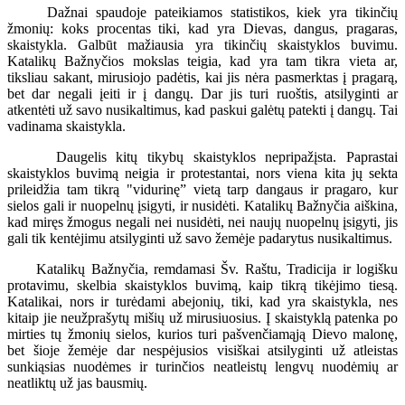
Dažnai spaudoje pateikiamos statistikos, kiek yra tikinčių
žmonių: koks procentas tiki, kad yra Dievas, dangus, pragaras,
skaistykla. Galbūt mažiausia yra tikinčių skaistyklos buvimu.
Katalikų Bažnyčios mokslas teigia, kad yra tam tikra vieta ar,
tiksliau sakant, mirusiojo padėtis, kai jis nėra pasmerktas į pragarą,
bet dar negali įeiti ir į dangų. Dar jis turi ruoštis, atsilyginti ar
atkentėti už savo nusikaltimus, kad paskui galėtų patekti į dangų. Tai
vadinama skaistykla.
Daugelis kitų tikybų skaistyklos nepripažįsta. Paprastai
skaistyklos buvimą neigia ir protestantai, nors viena kita jų sekta
prileidžia tam tikrą "vidurinę” vietą tarp dangaus ir pragaro, kur
sielos gali ir nuopelnų įsigyti, ir nusidėti. Katalikų Bažnyčia aiškina,
kad miręs žmogus negali nei nusidėti, nei naujų nuopelnų įsigyti, jis
gali tik kentėjimu atsilyginti už savo žemėje padarytus nusikaltimus.
Katalikų Bažnyčia, remdamasi Šv. Raštu, Tradicija ir logišku
protavimu, skelbia skaistyklos buvimą, kaip tikrą tikėjimo tiesą.
Katalikai, nors ir turėdami abejonių, tiki, kad yra skaistykla, nes
kitaip jie neužprašytų mišių už mirusiuosius. Į skaistyklą patenka po
mirties tų žmonių sielos, kurios turi pašvenčiamąją Dievo malonę,
bet šioje žemėje dar nespėjusios visiškai atsilyginti už atleistas
sunkiąsias nuodėmes ir turinčios neatleistų lengvų nuodėmių ar
neatliktų už jas bausmių.