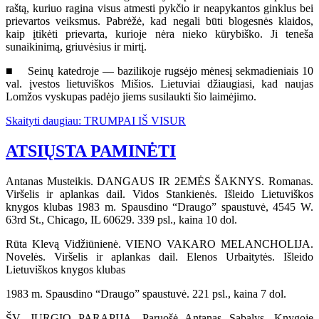
raštą, kuriuo ragina visus atmesti pykčio ir neapykantos ginklus bei
prievartos veiksmus. Pabrėžė, kad negali būti blogesnės klaidos,
kaip įtikėti prievarta, kurioje nėra nieko kūrybiško. Ji teneša
sunaikinimą, griuvėsius ir mirtį.
■ Seinų katedroje — bazilikoje rugsėjo mėnesį sekmadieniais 10
val. įvestos lietuviškos Mišios. Lietuviai džiaugiasi, kad naujas
Lomžos vyskupas padėjo jiems susilaukti šio laimėjimo.
Skaityti daugiau: TRUMPAI IŠ VISUR
ATSIŲSTA PAMINĖTI
Antanas Musteikis. DANGAUS IR 2EMĖS ŠAKNYS. Romanas.
Viršelis ir aplankas dail. Vidos Stankienės. Išleido Lietuviškos
knygos klubas 1983 m. Spausdino “Draugo” spaustuvė, 4545 W.
63rd St., Chicago, IL 60629. 339 psl., kaina 10 dol.
Rūta Klevą Vidžiūnienė. VIENO VAKARO MELANCHOLIJA.
Novelės. Viršelis ir aplankas dail. Elenos Urbaitytės. Išleido
Lietuviškos knygos klubas
1983 m. Spausdino “Draugo” spaustuvė. 221 psl., kaina 7 dol.
ŠV. JURGIO PARAPIJA. Paruošė Antanas Sabalys. Knygoje