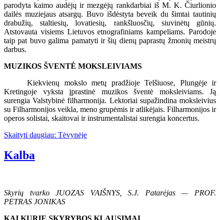
parodyta kaimo audėjų ir mezgėjų rankdarbiai iš M. K. Čiurlionio
dailės muziejaus atsargų. Buvo išdėstyta beveik du šimtai tautinių
drabužių, staltiesių, lovatiesių, rankšluosčių, siuvinėtų gūnių.
Atstovauta visiems Lietuvos etnografiniams kampeliams. Parodoje
taip pat buvo galima pamatyti ir šių dienų paprastų žmonių meistrų
darbus.
MUZIKOS ŠVENTĖ MOKSLEIVIAMS
Kiekvienų mokslo metų pradžioje Telšiuose, Plungėje ir
Kretingoje vyksta įprastinė muzikos šventė moksleiviams. Ją
surengia Valstybinė filharmonija. Lektoriai supažindina moksleivius
su Filharmonijos veikla, meno grupėmis ir atlikėjais. Filharmonijos ir
operos solistai, skaitovai ir instrumentalistai surengia koncertus.
Skaityti daugiau: Tėvynėje
Kalba
Skyrių tvarko JUOZAS VAIŠNYS, S.J. Patarėjas — PROF.
PETRAS JONIKAS
KAI KURIE SKYRYBOS KLAUSIMAI