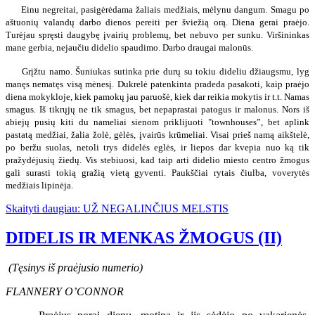
Einu negreitai, pasigėrėdama žaliais medžiais, mėlynu dangum. Smagu po
aštuonių valandų darbo dienos pereiti per šviežią orą. Diena gerai praėjo.
Turėjau spręsti daugybę įvairių problemų, bet nebuvo per sunku. Viršininkas
mane gerbia, nejaučiu didelio spaudimo. Darbo draugai malonūs.
Grįžtu namo. Šuniukas sutinka prie durų su tokiu dideliu džiaugsmu, lyg
manęs nematęs visą mėnesį. Dukrelė patenkinta pradeda pasakoti, kaip praėjo
diena mokykloje, kiek pamokų jau paruošė, kiek dar reikia mokytis ir t.t. Namas
smagus. Iš tikrųjų ne tik smagus, bet nepaprastai patogus ir malonus. Nors iš
abiejų pusių kiti du nameliai sienom priklijuoti "townhouses”, bet aplink
pastatą medžiai, žalia žolė, gėlės, įvairūs krūmeliai. Visai prieš namą aikštelė,
po beržu suolas, netoli trys didelės eglės, ir liepos dar kvepia nuo ką tik
pražydėjusių žiedų. Vis stebiuosi, kad taip arti didelio miesto centro žmogus
gali surasti tokią gražią vietą gyventi. Paukščiai rytais čiulba, voverytės
medžiais lipinėja.
Skaityti daugiau: UŽ NEGALINČIUS MELSTIS
DIDELIS IR MENKAS ŽMOGUS (II)
(Tęsinys iš praėjusio numerio)
FLANNERY O’CONNOR