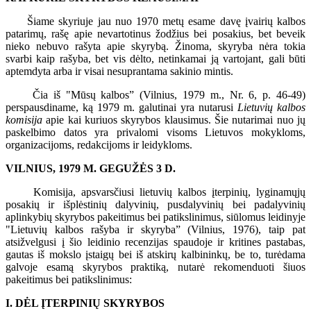
Šiame skyriuje jau nuo 1970 metų esame davę įvairių kalbos
patarimų, rašę apie nevartotinus žodžius bei posakius, bet beveik
nieko nebuvo rašyta apie skyrybą. Žinoma, skyryba nėra tokia
svarbi kaip rašyba, bet vis dėlto, netinkamai ją vartojant, gali būti
aptemdyta arba ir visai nesuprantama sakinio mintis.
Čia iš "Mūsų kalbos” (Vilnius, 1979 m., Nr. 6, p. 46-49)
perspausdiname, ką 1979 m. galutinai yra nutarusi
Lietuvių kalbos
komisija
apie kai kuriuos skyrybos klausimus. Šie nutarimai nuo jų
paskelbimo datos yra privalomi visoms Lietuvos mokykloms,
organizacijoms, redakcijoms ir leidykloms.
VILNIUS, 1979 M. GEGUŽĖS 3 D.
Komisija, apsvarsčiusi lietuvių kalbos įterpinių, lyginamųjų
posakių ir išplėstinių dalyvinių, pusdalyvinių bei padalyvinių
aplinkybių skyrybos pakeitimus bei patikslinimus, siūlomus leidinyje
"Lietuvių kalbos rašyba ir skyryba” (Vilnius, 1976), taip pat
atsižvelgusi į šio leidinio recenzijas spaudoje ir kritines pastabas,
gautas iš mokslo įstaigų bei iš atskirų kalbininkų, be to, turėdama
galvoje esamą skyrybos praktiką, nutarė rekomenduoti šiuos
pakeitimus bei patikslinimus:
I. DĖL ĮTERPINIŲ SKYRYBOS