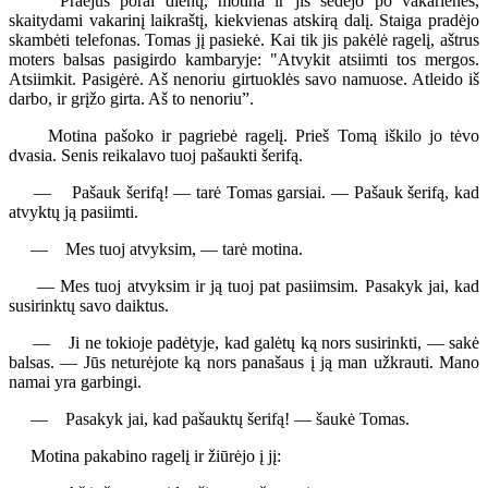
Praėjus porai dienų, motina ir jis sėdėjo po vakarienės,
skaitydami vakarinį laikraštį, kiekvienas atskirą dalį. Staiga pradėjo
skambėti telefonas. Tomas jį pasiekė. Kai tik jis pakėlė ragelį, aštrus
moters balsas pasigirdo kambaryje: "Atvykit atsiimti tos mergos.
Atsiimkit. Pasigėrė. Aš nenoriu girtuoklės savo namuose. Atleido iš
darbo, ir grįžo girta. Aš to nenoriu”.
Motina pašoko ir pagriebė ragelį. Prieš Tomą iškilo jo tėvo
dvasia. Senis reikalavo tuoj pašaukti šerifą.
— Pašauk šerifą! — tarė Tomas garsiai. — Pašauk šerifą, kad
atvyktų ją pasiimti.
— Mes tuoj atvyksim, — tarė motina.
— Mes tuoj atvyksim ir ją tuoj pat pasiimsim. Pasakyk jai, kad
susirinktų savo daiktus.
— Ji ne tokioje padėtyje, kad galėtų ką nors susirinkti, — sakė
balsas. — Jūs neturėjote ką nors panašaus į ją man užkrauti. Mano
namai yra garbingi.
— Pasakyk jai, kad pašauktų šerifą! — šaukė Tomas.
Motina pakabino ragelį ir žiūrėjo į jį: