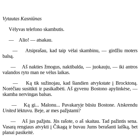
Vytautas Kasniūnas
Vėlyvas telefono skambutis.
— Alio! — atsakau.
— Atsiprašau, kad taip vėlai skambinu, — girdžiu moters
balsą.
— Aš nakties žmogus, naktibalda, — juokauju, — iki antros
valandos ryto man ne vėlus laikas.
— Ką tik sužinojau, kad šiandien atvykstate į Brocktoną.
Norėčiau susitikti ir pasikalbėti. Aš gyvenu Bostono apylinkėse, —
skamba nervingas balsas.
— Ką gi... Malonu... Pavakaryje būsiu Bostone. Atskrendu
United
lėktuvu. Beje, ar mes pažįstami?
— Aš jus pažįstu. Jūs rašote, o aš skaitau. Tad pažintis sena.
Vasarą rengiaus atvykti į Čikagą ir buvau Jums berašanti laišką, bet
planai pasikeitė.