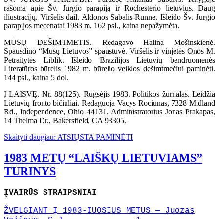
rašoma apie Šv. Jurgio parapiją ir Rochesterio lietuvius. Daug
iliustracijų. Viršelis dail. Aldonos Sabalis-Runne. Išleido Šv. Jurgio
parapijos mecenatai 1983 m. 162 psl., kaina nepažymėta.
MŪSŲ DEŠIMTMETIS. Redagavo Halina Mošinskienė.
Spausdino “Mūsų Lietuvos” spaustuvė. Viršelis ir vinjetės Onos M.
Petraitytės Liblik. Išleido Brazilijos Lietuvių bendruomenės
Literatūros būrelis 1982 m. būrelio veiklos dešimtmečiui paminėti.
144 psl., kaina 5 dol.
Į LAISVĘ. Nr. 88(125). Rugsėjis 1983. Politikos žurnalas. Leidžia
Lietuvių fronto bičiuliai. Redaguoja Vacys Rociūnas, 7328 Midland
Rd., Independence, Ohio 44131. Administratorius Jonas Prakapas,
14 Thelma Dr., Bakersfield, CA 93305.
Skaityti daugiau: ATSIŲSTA PAMINĖTI
1983 METŲ “LAIŠKŲ LIETUVIAMS”
TURINYS
ĮVAIRŪS STRAIPSNIAI
ŽVELGIANT Į 1983-IUOSIUS METUS — Juozas