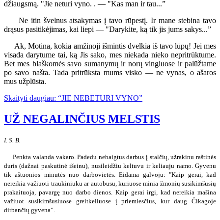
džiaugsmą. "Jie neturi vyno. . — "Kas man ir tau...”
Ne itin švelnus atsakymas į tavo rūpestį. Ir mane stebina tavo
drąsus pasitikėjimas, kai liepi — "Darykite, ką tik jis jums sakys...”
Ak, Motina, kokia amžinoji išmintis dvelkia iš tavo lūpų! Jei mes
visada darytume tai, ką Jis sako, mes niekada nieko nepritrūktume.
Bet mes blaškomės savo sumanymų ir norų vingiuose ir palūžtame
po savo našta. Tada pritrūksta mums visko — ne vynas, o ašaros
mus užplūsta.
Skaityti daugiau: “JIE NEBETURI VYNO”
UŽ NEGALINČIUS MELSTIS
I. S. B.
Penkta valanda vakaro. Padedu nebaigtus darbus į stalčių, užrakinu raštinės
duris (dažnai paskutinė išeinu), nusileidžiu keltuvu ir keliauju namo. Gyvenu
tik aštuonios minutės nuo darbovietės. Eidama galvoju: "Kaip gerai, kad
nereikia važiuoti traukiniuku ar autobusu, kuriuose minia žmonių susikimšusių
prakaituoja, pavargę nuo darbo dienos. Kaip gerai irgi, kad nereikia mašina
važiuot susikimšusiuose greitkeliuose į priemiesčius, kur daug Čikagoje
dirbančių gyvena”.