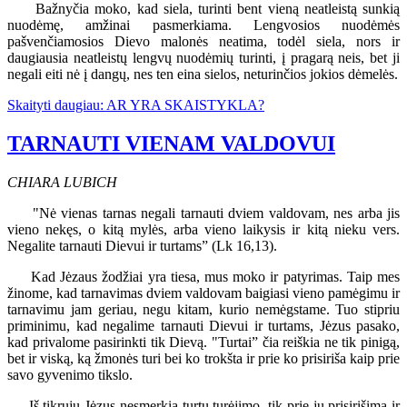
Bažnyčia moko, kad siela, turinti bent vieną neatleistą sunkią
nuodėmę, amžinai pasmerkiama. Lengvosios nuodėmės
pašvenčiamosios Dievo malonės neatima, todėl siela, nors ir
daugiausia neatleistų lengvų nuodėmių turinti, į pragarą neis, bet ji
negali eiti nė į dangų, nes ten eina sielos, neturinčios jokios dėmelės.
Skaityti daugiau: AR YRA SKAISTYKLA?
TARNAUTI VIENAM VALDOVUI
CHIARA LUBICH
"Nė vienas tarnas negali tarnauti dviem valdovam, nes arba jis
vieno nekęs, o kitą mylės, arba vieno laikysis ir kitą nieku vers.
Negalite tarnauti Dievui ir turtams” (Lk 16,13).
Kad Jėzaus žodžiai yra tiesa, mus moko ir patyrimas. Taip mes
žinome, kad tarnavimas dviem valdovam baigiasi vieno pamėgimu ir
tarnavimu jam geriau, negu kitam, kurio nemėgstame. Tuo stipriu
priminimu, kad negalime tarnauti Dievui ir turtams, Jėzus pasako,
kad privalome pasirinkti tik Dievą. "Turtai” čia reiškia ne tik pinigą,
bet ir viską, ką žmonės turi bei ko trokšta ir prie ko prisiriša kaip prie
savo gyvenimo tikslo.
Iš tikrųjų Jėzus nesmerkia turtų turėjimo, tik prie jų prisirišimą ir