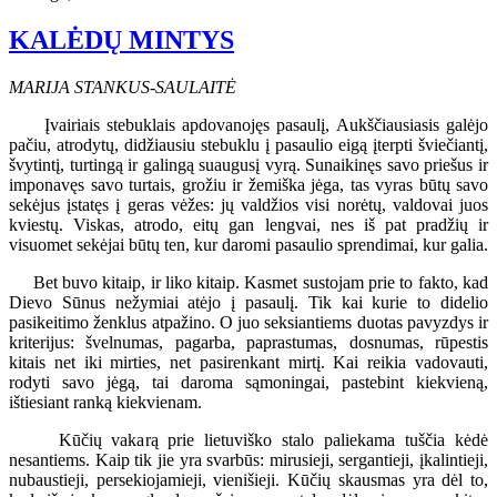
KALĖDŲ MINTYS
MARIJA STANKUS-SAULAITĖ
Įvairiais stebuklais apdovanojęs pasaulį, Aukščiausiasis galėjo
pačiu, atrodytų, didžiausiu stebuklu į pasaulio eigą įterpti šviečiantį,
švytintį, turtingą ir galingą suaugusį vyrą. Sunaikinęs savo priešus ir
imponavęs savo turtais, grožiu ir žemiška jėga, tas vyras būtų savo
sekėjus įstatęs į geras vėžes: jų valdžios visi norėtų, valdovai juos
kviestų. Viskas, atrodo, eitų gan lengvai, nes iš pat pradžių ir
visuomet sekėjai būtų ten, kur daromi pasaulio sprendimai, kur galia.
Bet buvo kitaip, ir liko kitaip. Kasmet sustojam prie to fakto, kad
Dievo Sūnus nežymiai atėjo į pasaulį. Tik kai kurie to didelio
pasikeitimo ženklus atpažino. O juo seksiantiems duotas pavyzdys ir
kriterijus: švelnumas, pagarba, paprastumas, dosnumas, rūpestis
kitais net iki mirties, net pasirenkant mirtį. Kai reikia vadovauti,
rodyti savo jėgą, tai daroma sąmoningai, pastebint kiekvieną,
ištiesiant ranką kiekvienam.
Kūčių vakarą prie lietuviško stalo paliekama tuščia kėdė
nesantiems. Kaip tik jie yra svarbūs: mirusieji, sergantieji, įkalintieji,
nubaustieji, persekiojamieji, vienišieji. Kūčių skausmas yra dėl to,