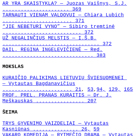
AR YRA SKAISTYKLA? — Juozas Vaišnys, S.J.
...................... 369
TARNAUTI VIENAM VALDOVUI — Chiara Lubich
....................... 371
“JIE NEBETURI VYNO” — Sibiro tremtinė
.......................... 372
UŽ NEGALINČIUS MELSTIS — I.Š.B.
................................ 372
DAIL. REGINA INGELEVIČIENĖ — Red.
.............................. 383
MOKSLAS
KURAIČIO PALIKIMAS LIETUVIŲ ŠVIESUOMENEI
— Vytautas Bagdanavičius
....................... 21
,
53
,
94,
129,
165
PROF. PREL. PRANAS KURAITIS — Dr. J.
Meškauskas ................ 207
ŠEIMA
TRYS GYVENIMO VAIZDELIAI — Vytautas
Kasniūnas ............... 26,
59
VAKARO KOMEDIJA — RYTMEČIO DRAMA — Vytautas