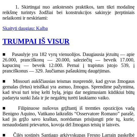
1. Skirtingai nuo ankstesnės praktikos, tam tikri modalinę
reikšmę turintys žodžiai bei konstrukcijos sakinyje įterptiniais
nelaikomi ir neskiriami:
Skaityti daugiau: Kalba
TRUMPAI IŠ VISUR
■ Pasaulyje yra 182 vyrų vienuolijos. Daugiausia jėzuitų — apie
26.000, pranciškonų — 20.000, saleziečių — beveik 17.000,
kapucinų — beveik 12.000. Pernai į trapistus įstojo 539, į
pranciškonus — 329. Jaučiamas pašaukimų daugėjimas.
■ Missouri aukščiausias teismas nusprendė, kad gyvas žmogaus
gemalas (fetus) teisiškai yra asmuo, žmogus. Sprendime pažymima,
kad tėvai turi teisę kelti bylą, jeigu dar negimusiam kūdikiui būtų
padaryta sunki žala ir jie negalėtų turėti laukiamo vaiko.
■ Filipinuose nušovus grįžtantį iš tremties opozicijos vadą
Benigno Aquino, Vatikano laikraštis “Osservatore Romano” parašė,
kad jis grįžo savo kraštan, norėdamas prisijungti prie tų, kurie,
nenaudodami prievartos, kovoja dėl žmogaus teisių ir laisvės.
■ Čilės sostinės Santiago arkivyskupas Fresno Larrain paskelbė