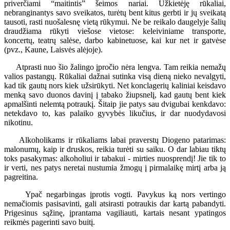
priverčiami “maitintis” šeimos nariai. Užkietėję rūkaliai,
nebranginantys savo sveikatos, turėtų bent kitus gerbti ir jų sveikatą
tausoti, rasti nuošalesnę vietą rūkymui. Ne be reikalo daugelyje šalių
draudžiama rūkyti viešose vietose: keleiviniame transporte,
koncertų, teatrų salėse, darbo kabinetuose, kai kur net ir gatvėse
(pvz., Kaune, Laisvės alėjoje).
Atprasti nuo šio žalingo įpročio nėra lengva. Tam reikia nemažų
valios pastangų. Rūkaliai dažnai sutinka visą dieną nieko nevalgyti,
kad tik gautų nors kiek užsirūkyti. Net konclagerių kaliniai keisdavo
menką savo duonos davinį į tabako žiupsnelį, kad gautų bent kiek
apmalšinti nelemtą potraukį. Šitaip jie patys sau dvigubai kenkdavo:
netekdavo to, kas palaiko gyvybės likučius, ir dar nuodydavosi
nikotinu.
Alkoholikams ir rūkaliams labai praverstų Diogeno patarimas:
malonumų, kaip ir druskos, reikia turėti su saiku. O dar labiau tiktų
toks pasakymas: alkoholiui ir tabakui - mirties nuosprendį! Jie tik to
ir verti, nes patys neretai nustumia žmogų į pirmalaikę mirtį arba ją
pagreitina.
Ypač negarbingas įprotis vogti. Pavykus ką nors vertingo
nemačiomis pasisavinti, gali atsirasti potraukis dar kartą pabandyti.
Prigesinus sąžinę, įprantama vagiliauti, kartais nesant ypatingos
reikmės pagerinti savo buitį.