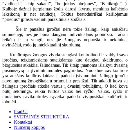
“vadinasi”, “taip sakant”, “be jokios abejonės”, “iš tikrųjų”...).
Kalboje dažnai įterpiamas žodis darosi įkyrus, menkina kalbėtojo
leksikoną ir net erudiciją. Tokius beatodairiškai kaišiojamus
“priedus” įprasta vadinti parazitiniais žodžiais.
Šie ir panašūs įpročiai nėra tokie žalingi, kaip anksčiau
suminėtieji, nes jie būna daugiau individualaus pobūdžio. Tačiau
reikėtų ir jų vengti, nes jie žmogaus nepuošia ir nekilnina,
atvirkščiai, rodo jų intelektualinį skurdumą.
Kultūringas žmogus visada stengiasi kontroliuoti ir valdyti savo
įpročius, teigiamiesiems suteikdamas kuo daugiau skaidrumo, o
bloguosius atkakliai šalindamas. Tik šitaip įmanoma išlaikyti dvasinę
pusiausvyrą ir įtvirtinti moralės pagrindus. Nuolatinė savikontrolė
yra aukštos kultūros laidas: ji padeda įsisąmoninti žalingų įpročių
pavojingumą žmogiškajam orumui ir prestižui. Tik atkakli kova su
žalingais įpročiais atkelia vartus į dvasinį tobulėjimą. O kad kova
būtų sėkminga, reikia tvirtos valios bei ryžto. Valios, ryžto ir
nuolatinės savikontrolės sąveika padeda visapusiškai kultūrėti ir
tobulėti.
Pradžia
SVETAINĖS STRUKTŪRA
Kontaktai
Numerių kopijos