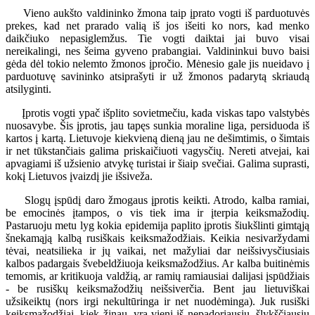
Vieno aukšto valdininko žmona taip įprato vogti iš parduotuvės
prekes, kad net prarado valią iš jos išeiti ko nors, kad menko
daikčiuko nepasiglemžus. Tie vogti daiktai jai buvo visai
nereikalingi, nes šeima gyveno prabangiai. Valdininkui buvo baisi
gėda dėl tokio nelemto žmonos įpročio. Mėnesio gale jis nueidavo į
parduotuvę savininko atsiprašyti ir už žmonos padarytą skriaudą
atsilyginti.
Įprotis vogti ypač išplito sovietmečiu, kada viskas tapo valstybės
nuosavybe. Šis įprotis, jau tapęs sunkia moraline liga, persiduoda iš
kartos į kartą. Lietuvoje kiekvieną dieną jau ne dešimtimis, o šimtais
ir net tūkstančiais galima priskaičiuoti vagysčių. Nereti atvejai, kai
apvagiami iš užsienio atvykę turistai ir šiaip svečiai. Galima suprasti,
kokį Lietuvos įvaizdį jie išsiveža.
Slogų įspūdį daro žmogaus įprotis keikti. Atrodo, kalba ramiai,
be emocinės įtampos, o vis tiek ima ir įterpia keiksmažodių.
Pastaruoju metu lyg kokia epidemija paplito įprotis šiukšlinti gimtąją
šnekamąją kalbą rusiškais keiksmažodžiais. Keikia nesivaržydami
tėvai, neatsilieka ir jų vaikai, net mažyliai dar neišsivysčiusiais
kalbos padargais švebeldžiuoja keiksmažodžius. Ar kalba buitinėmis
temomis, ar kritikuoja valdžią, ar ramių ramiausiai dalijasi įspūdžiais
- be rusiškų keiksmažodžių neišsiverčia. Bent jau lietuviškai
užsikeiktų (nors irgi nekultūringa ir net nuodėminga). Juk rusiški
keiksmažodžiai, kiek žinau, yra vieni iš nepadoriausių, šlykščiausių