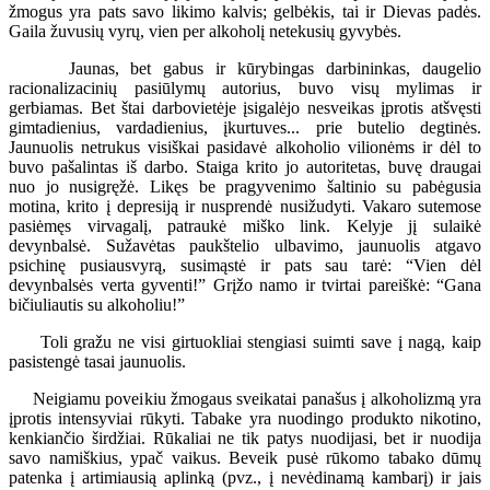
žmogus yra pats savo likimo kalvis; gelbėkis, tai ir Dievas padės.
Gaila žuvusių vyrų, vien per alkoholį netekusių gyvybės.
Jaunas, bet gabus ir kūrybingas darbininkas, daugelio
racionalizacinių pasiūlymų autorius, buvo visų mylimas ir
gerbiamas. Bet štai darbovietėje įsigalėjo nesveikas įprotis atšvęsti
gimtadienius, vardadienius, įkurtuves... prie butelio degtinės.
Jaunuolis netrukus visiškai pasidavė alkoholio vilionėms ir dėl to
buvo pašalintas iš darbo. Staiga krito jo autoritetas, buvę draugai
nuo jo nusigręžė. Likęs be pragyvenimo šaltinio su pabėgusia
motina, krito į depresiją ir nusprendė nusižudyti. Vakaro sutemose
pasiėmęs virvagalį, patraukė miško link. Kelyje jį sulaikė
devynbalsė. Sužavėtas paukštelio ulbavimo, jaunuolis atgavo
psichinę pusiausvyrą, susimąstė ir pats sau tarė: “Vien dėl
devynbalsės verta gyventi!” Grįžo namo ir tvirtai pareiškė: “Gana
bičiuliautis su alkoholiu!”
Toli gražu ne visi girtuokliai stengiasi suimti save į nagą, kaip
pasistengė tasai jaunuolis.
Neigiamu poveikiu žmogaus sveikatai panašus į alkoholizmą yra
įprotis intensyviai rūkyti. Tabake yra nuodingo produkto nikotino,
kenkiančio širdžiai. Rūkaliai ne tik patys nuodijasi, bet ir nuodija
savo namiškius, ypač vaikus. Beveik pusė rūkomo tabako dūmų
patenka į artimiausią aplinką (pvz., į nevėdinamą kambarį) ir jais