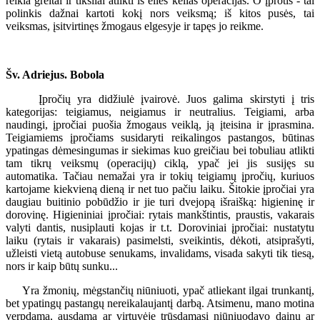
reikia greitai ir tiksliai atlikti iš eilės kelias operacijas. O įprotis - tai
polinkis dažnai kartoti kokį nors veiksmą; iš kitos pusės, tai
veiksmas, įsitvirtinęs žmogaus elgesyje ir tapęs jo reikme.
Šv. Adriejus. Bobola
Įpročių yra didžiulė įvairovė. Juos galima skirstyti į tris
kategorijas: teigiamus, neigiamus ir neutralius. Teigiami, arba
naudingi, įpročiai puošia žmogaus veiklą, ją įteisina ir įprasmina.
Teigiamiems įpročiams susidaryti reikalingos pastangos, būtinas
ypatingas dėmesingumas ir siekimas kuo greičiau bei tobuliau atlikti
tam tikrų veiksmų (operacijų) ciklą, ypač jei jis susijęs su
automatika. Tačiau nemažai yra ir tokių teigiamų įpročių, kuriuos
kartojame kiekvieną dieną ir net tuo pačiu laiku. Šitokie įpročiai yra
daugiau buitinio pobūdžio ir jie turi dvejopą išraišką: higieninę ir
dorovinę. Higieniniai įpročiai: rytais mankštintis, praustis, vakarais
valyti dantis, nusiplauti kojas ir t.t. Doroviniai įpročiai: nustatytu
laiku (rytais ir vakarais) pasimelsti, sveikintis, dėkoti, atsiprašyti,
užleisti vietą autobuse senukams, invalidams, visada sakyti tik tiesą,
nors ir kaip būtų sunku...
Yra žmonių, mėgstančių niūniuoti, ypač atliekant ilgai trunkantį,
bet ypatingų pastangų nereikalaujantį darbą. Atsimenu, mano motina
verpdama, ausdama ar virtuvėje trūsdamasi niūniuodavo dainų ar