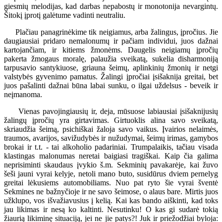
giesmių melodijas, kad darbas nepabostų ir monotonija nevargintų.
Šitokį įprotį galėtume vadinti neutraliu.
Plačiau panagrinėkime tik neigiamus, arba žalingus, įpročius. Jie
daugiausiai pridaro nemalonumų ir pačiam individui, juos dažnai
kartojančiam, ir kitiems žmonėms. Daugelis neigiamų įpročių
pakerta žmogaus moralę, palaužia sveikatą, sukelia disharmoniją
tarpusavio santykiuose, griauna šeimų, aplinkinių žmonių ir netgi
valstybės gyvenimo pamatus. Žalingi įpročiai įsišaknija greitai, bet
juos pašalinti dažnai būna labai sunku, o ilgai uždelsus - beveik ir
neįmanoma.
Vienas pavojingiausių ir, deja, mūsuose labiausiai įsišaknijusių
žalingų įpročių yra girtavimas. Girtuoklis alina savo sveikatą,
skriaudžia šeimą, psichiškai žaloja savo vaikus. Įvairios nelaimės,
traumos, avarijos, savižudybės ir nužudymai, šeimų irimas, gamybos
brokai ir t.t. - tai alkoholio padariniai. Trumpalaikis, tačiau visada
klastingas malonumas neretai baigiasi tragiškai. Kaip čia galima
neprisiminti skaudaus įvykio š.m. Sekminių pavakarėje, kai žuvo
šeši jauni vyrai kelyje, netoli mano buto, susidūrus dviem pernelyg
greitai lėkusiems automobiliams. Nuo pat ryto šie vyrai šventė
Sekmines ne bažnyčioje ir ne savo šeimose, o alaus bare. Mirtis juos
užklupo, vos išvažiavusius į kelią. Kai kas bando aiškinti, kad toks
jau likimas ir nesą ko kaltinti. Nesutinku! O kas gi sudarė tokią
žiaurią likiminę situaciją, jei ne jie patys?! Juk ir priežodžiai byloja: