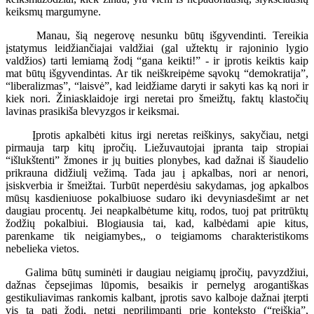
keiksmų margumyne.
Manau, šią negerovę nesunku būtų išgyvendinti. Tereikia
įstatymus leidžiančiajai valdžiai (gal užtektų ir rajoninio lygio
valdžios) tarti lemiamą žodį “gana keikti!” - ir įprotis keiktis kaip
mat būtų išgyvendintas. Ar tik neiškreipėme sąvokų “demokratija”,
“liberalizmas”, “laisvė”, kad leidžiame daryti ir sakyti kas ką nori ir
kiek nori. Žiniasklaidoje irgi neretai pro šmeižtų, faktų klastočių
lavinas prasikiša blevyzgos ir keiksmai.
Įprotis apkalbėti kitus irgi neretas reiškinys, sakyčiau, netgi
pirmauja tarp kitų įpročių. Liežuvautojai įpranta taip stropiai
“išlukštenti” žmones ir jų buities plonybes, kad dažnai iš šiaudelio
prikrauna didžiulį vežimą. Tada jau į apkalbas, nori ar nenori,
įsiskverbia ir šmeižtai. Turbūt neperdėsiu sakydamas, jog apkalbos
mūsų kasdieniuose pokalbiuose sudaro iki devyniasdešimt ar net
daugiau procentų. Jei neapkalbėtume kitų, rodos, tuoj pat pritrūktų
žodžių pokalbiui. Blogiausia tai, kad, kalbėdami apie kitus,
parenkame tik neigiamybes,, o teigiamoms charakteristikoms
nebelieka vietos.
Galima būtų suminėti ir daugiau neigiamų įpročių, pavyzdžiui,
dažnas čepsejimas lūpomis, besaikis ir pernelyg arogantiškas
gestikuliavimas rankomis kalbant, įprotis savo kalboje dažnai įterpti
vis tą patį žodį, netgi neprilimpantį prie konteksto (“reiškia”,