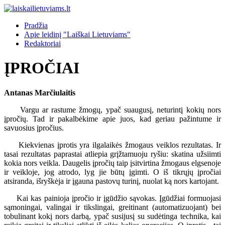
Pradžia
Apie leidinį "Laiškai Lietuviams"
Redaktoriai
ĮPROČIAI
Antanas Marčiulaitis
Vargu ar rastume žmogų, ypač suaugusį, neturintį kokių nors
įpročių. Tad ir pakalbėkime apie juos, kad geriau pažintume ir
savuosius įpročius.
Kiekvienas įprotis yra ilgalaikės žmogaus veiklos rezultatas. Ir
tasai rezultatas paprastai atliepia grįžtamuoju ryšiu: skatina užsiimti
kokia nors veikla. Daugelis įpročių taip įsitvirtina žmogaus elgsenoje
ir veikloje, jog atrodo, lyg jie būtų įgimti. O iš tikrųjų įpročiai
atsiranda, išryškėja ir įgauna pastovų turinį, nuolat ką nors kartojant.
Kai kas painioja įpročio ir įgūdžio sąvokas. Įgūdžiai formuojasi
sąmoningai, valingai ir tikslingai, greitinant (automatizuojant) bei
tobulinant kokį nors darbą, ypač susijusį su sudėtinga technika, kai