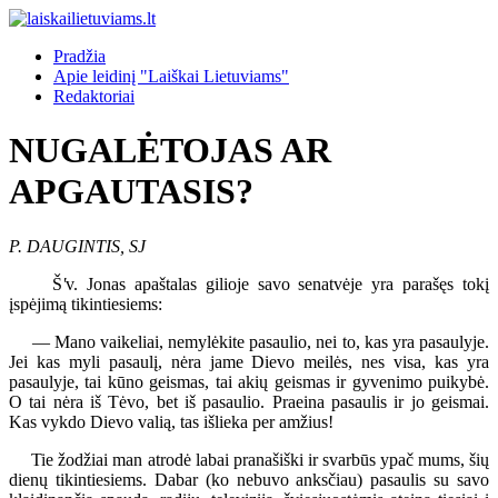
Pradžia
Apie leidinį "Laiškai Lietuviams"
Redaktoriai
NUGALĖTOJAS AR
APGAUTASIS?
P. DAUGINTIS, SJ
Š
'
v. Jonas apaštalas gilioje savo senatvėje yra parašęs tokį
įspėjimą tikintiesiems:
— Mano vaikeliai, nemylėkite pasaulio, nei to, kas yra pasaulyje.
Jei kas myli pasaulį, nėra jame Dievo meilės, nes visa, kas yra
pasaulyje, tai kūno geismas, tai akių geismas ir gyvenimo puikybė.
O tai nėra iš Tėvo, bet iš pasaulio. Praeina pasaulis ir jo geismai.
Kas vykdo Dievo valią, tas išlieka per amžius!
Tie žodžiai man atrodė labai pranašiški ir svarbūs ypač mums, šių
dienų tikintiesiems. Dabar (ko nebuvo anksčiau) pasaulis su savo