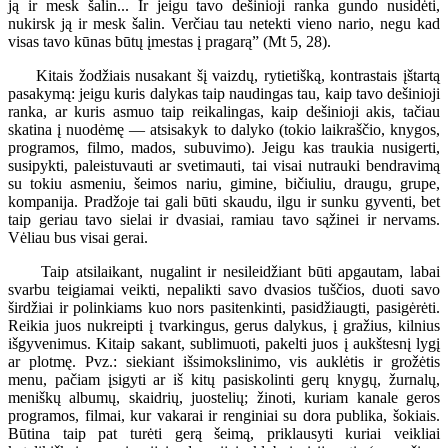
ją ir mesk šalin... Ir jeigu tavo dešinioji ranka gundo nusidėti,
nukirsk ją ir mesk šalin. Verčiau tau netekti vieno nario, negu kad
visas tavo kūnas būtų įmestas į pragarą” (Mt 5, 28).
Kitais žodžiais nusakant šį vaizdų, rytietišką, kontrastais įštartą
pasakymą: jeigu kuris dalykas taip naudingas tau, kaip tavo dešinioji
ranka, ar kuris asmuo taip reikalingas, kaip dešinioji akis, tačiau
skatina į nuodėmę — atsisakyk to dalyko (tokio laikraščio, knygos,
programos, filmo, mados, subuvimo). Jeigu kas traukia nusigerti,
susipykti, paleistuvauti ar svetimauti, tai visai nutrauki bendravimą
su tokiu asmeniu, šeimos nariu, gimine, bičiuliu, draugu, grupe,
kompanija. Pradžoje tai gali būti skaudu, ilgu ir sunku gyventi, bet
taip geriau tavo sielai ir dvasiai, ramiau tavo sąžinei ir nervams.
Vėliau bus visai gerai.
Taip atsilaikant, nugalint ir nesileidžiant būti apgautam, labai
svarbu teigiamai veikti, nepalikti savo dvasios tuščios, duoti savo
širdžiai ir polinkiams kuo nors pasitenkinti, pasidžiaugti, pasigėrėti.
Reikia juos nukreipti į tvarkingus, gerus dalykus, į gražius, kilnius
išgyvenimus. Kitaip sakant, sublimuoti, pakelti juos į aukštesnį lygį
ar plotmę. Pvz.: siekiant išsimokslinimo, vis auklėtis ir grožėtis
menu, pačiam įsigyti ar iš kitų pasiskolinti gerų knygų, žurnalų,
meniškų albumų, skaidrių, juostelių; žinoti, kuriam kanale geros
programos, filmai, kur vakarai ir renginiai su dora publika, šokiais.
Būtina taip pat turėti gerą šeimą, priklausyti kuriai veikliai