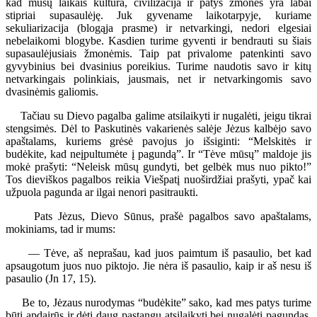
kad mūsų laikais kultūra, civilizacija ir patys žmonės yra labai
stipriai supasaulėję. Juk gyvename laikotarpyje, kuriame
sekuliarizacija (blogąja prasme) ir netvarkingi, nedori elgesiai
nebelaikomi blogybe. Kasdien turime gyventi ir bendrauti su šiais
supasaulėjusiais žmonėmis. Taip pat privalome patenkinti savo
gyvybinius bei dvasinius poreikius. Turime naudotis savo ir kitų
netvarkingais polinkiais, jausmais, net ir netvarkingomis savo
dvasinėmis galiomis.
Tačiau su Dievo pagalba galime atsilaikyti ir nugalėti, jeigu tikrai
stengsimės. Dėl to Paskutinės vakarienės salėje Jėzus kalbėjo savo
apaštalams, kuriems grėsė pavojus jo išsiginti: “Melskitės ir
budėkite, kad neįpultumėte į pagundą”. Ir “Tėve mūsų” maldoje jis
mokė prašyti: “Neleisk mūsų gundyti, bet gelbėk mus nuo pikto!”
Tos dieviškos pagalbos reikia Viešpatį nuoširdžiai prašyti, ypač kai
užpuola pagunda ar ilgai nenori pasitraukti.
Pats Jėzus, Dievo Sūnus, prašė pagalbos savo apaštalams,
mokiniams, tad ir mums:
— Tėve, aš neprašau, kad juos paimtum iš pasaulio, bet kad
apsaugotum juos nuo piktojo. Jie nėra iš pasaulio, kaip ir aš nesu iš
pasaulio (Jn 17, 15).
Be to, Jėzaus nurodymas “budėkite” sako, kad mes patys turime
būti apdairūs ir dėti daug pastangų atsilaikyti bei nugalėti pagundas,