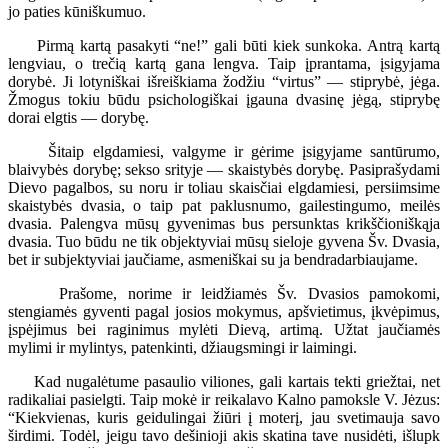
jo paties kūniškumuo.
Pirmą kartą pasakyti “ne!” gali būti kiek sunkoka. Antrą kartą
lengviau, o trečią kartą gana lengva. Taip įprantama, įsigyjama
dorybė. Ji lotyniškai išreiškiama žodžiu “virtus” — stiprybė, jėga.
Žmogus tokiu būdu psichologiškai įgauna dvasinę jėgą, stiprybę
dorai elgtis — dorybę.
Šitaip elgdamiesi, valgyme ir gėrime įsigyjame santūrumo,
blaivybės dorybę; sekso srityje — skaistybės dorybę. Pasiprašydami
Dievo pagalbos, su noru ir toliau skaisčiai elgdamiesi, persiimsime
skaistybės dvasia, o taip pat paklusnumo, gailestingumo, meilės
dvasia. Palengva mūsų gyvenimas bus persunktas krikščioniškąja
dvasia. Tuo būdu ne tik objektyviai mūsų sieloje gyvena Šv. Dvasia,
bet ir subjektyviai jaučiame, asmeniškai su ja bendradarbiaujame.
Prašome, norime ir leidžiamės Šv. Dvasios pamokomi,
stengiamės gyventi pagal josios mokymus, apšvietimus, įkvėpimus,
įspėjimus bei raginimus mylėti Dievą, artimą. Užtat jaučiamės
mylimi ir mylintys, patenkinti, džiaugsmingi ir laimingi.
Kad nugalėtume pasaulio viliones, gali kartais tekti griežtai, net
radikaliai pasielgti. Taip mokė ir reikalavo Kalno pamoksle V. Jėzus:
“Kiekvienas, kuris geidulingai žiūri į moterį, jau svetimauja savo
širdimi. Todėl, jeigu tavo dešinioji akis skatina tave nusidėti, išlupk