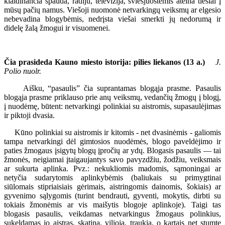
klaidinančia spauda, radiju, televizija, šviesjuostėmis ateina tiesiai į
mūsų pačių namus. Viešoji nuomonė netvarkingų veiksmų ar elgesio
nebevadina blogybėmis, nedrįsta viešai smerkti jų nedorumą ir
didelę žalą žmogui ir visuomenei.
Čia prasideda Kauno miesto istorija: pilies liekanos (13 a.)
J.
Polio nuolr.
Aišku, “pasaulis” čia suprantamas blogąja prasme. Pasaulis
blogąja prasme priklauso prie anų veiksmų, vedančių žmogų į blogį,
į nuodėmę, būtent: netvarkingi polinkiai su aistromis, supasaulėjimas
ir piktoji dvasia.
Kūno polinkiai su aistromis ir kitomis - net dvasinėmis - galiomis
tampa netvarkingi dėl gimtosios nuodėmės, blogo paveldėjimo ir
paties žmogaus įsigytų blogų įpročių ar ydų. Blogasis pasaulis — tai
žmonės, neigiamai įtaigaujantys savo pavyzdžiu, žodžiu, veiksmais
ar sukurta aplinka. Pvz.: nekukliomis madomis, sąmoningai ar
netyčia sudarytomis aplinkybėmis (baliukais su primygtinai
siūlomais stipriaisiais gėrimais, aistringomis dainomis, šokiais) ar
gyvenimo sąlygomis (turint bendrauti, gyventi, mokytis, dirbti su
tokiais žmonėmis ar vis maišytis blogoje aplinkoje). Taigi tas
blogasis pasaulis, veikdamas netvarkingus žmogaus polinkius,
sukeldamas jo aistras, skatina, vilioja, traukia, o kartais net stumte