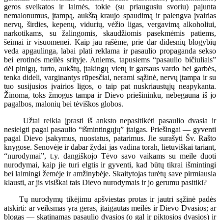
geros sveikatos ir laimės, tokie (su priaugusiu svoriu) pajunta
nemalonumus, įtampą, aukštą kraujo spaudimą ir palengva įvairias
nervų, širdies, kepenų, vidurių, vėžio ligas, vergavimą alkoholiui,
narkotikams, su žalingomis, skaudžiomis pasekmėmis patiems,
šeimai ir visuomenei. Kaip jau rašėme, prie dar didesnių blogybių
veda apgaulinga, labai plati reklama ir pasaulio propaganda sekso
bei erotinės meilės srityje. Aniems, tapusiems “pasaulio bičiuliais”
dėl pinigų, turto, aukštų, įtakingų vietų ir garsaus vardo bei garbės,
tenka dideli, varginantys rūpesčiai, nerami sąžinė, nervų įtampa ir su
tuo susijusios įvairios ligos, o taip pat nuskriaustųjų neapykanta.
Žinoma, toks žmogus tampa ir Dievo priešininku, nebegauna iš jo
pagalbos, malonių bei tėviškos globos.
Užtai reikia įprasti iš anksto nepasitikėti pasaulio dvasia ir
nesielgti pagal pasaulio “išmintingųjų” įtaigas. Priešingai — gyventi
pagal Dievo įsakymus, nuostatus, patarimus. Jie surašyti Šv. Rašto
knygose. Senovėje ir dabar žydai jas vadina torah, lietuviškai tariant,
“nurodymai”, t.y. dangiškojo Tėvo savo vaikams su meile duoti
nurodymai, kaip jie turi elgtis ir gyventi, kad būtų tikrai išmintingi
bei laimingi žemėje ir amžinybėje. Skaitytojas turėtų save pirmiausia
klausti, ar jis visiškai tais Dievo nurodymais ir jo gerumu pasitiki?
Tų nurodymų tikėjimu apšviestas protas ir jautri sąžinė padės
atskirti: ar veiksmas yra geras, įtaigautas meilės ir Dievo Dvasios; ar
blogas — skatinamas pasaulio dvasios (o gal ir piktosios dvasios) ir