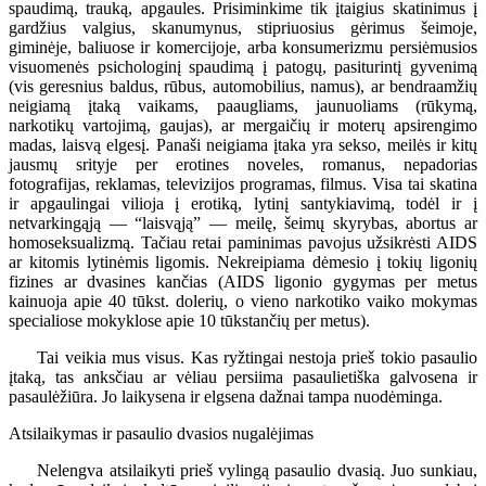
spaudimą, trauką, apgaules. Prisiminkime tik įtaigius skatinimus į
gardžius valgius, skanumynus, stipriuosius gėrimus šeimoje,
giminėje, baliuose ir komercijoje, arba konsumerizmu persiėmusios
visuomenės psichologinį spaudimą į patogų, pasiturintį gyvenimą
(vis geresnius baldus, rūbus, automobilius, namus), ar bendraamžių
neigiamą įtaką vaikams, paaugliams, jaunuoliams (rūkymą,
narkotikų vartojimą, gaujas), ar mergaičių ir moterų apsirengimo
madas, laisvą elgesį. Panaši neigiama įtaka yra sekso, meilės ir kitų
jausmų srityje per erotines noveles, romanus, nepadorias
fotografijas, reklamas, televizijos programas, filmus. Visa tai skatina
ir apgaulingai vilioja į erotiką, lytinį santykiavimą, todėl ir į
netvarkingąją — “laisvąją” — meilę, šeimų skyrybas, abortus ar
homoseksualizmą. Tačiau retai paminimas pavojus užsikrėsti AIDS
ar kitomis lytinėmis ligomis. Nekreipiama dėmesio į tokių ligonių
fizines ar dvasines kančias (AIDS ligonio gygymas per metus
kainuoja apie 40 tūkst. dolerių, o vieno narkotiko vaiko mokymas
specialiose mokyklose apie 10 tūkstančių per metus).
Tai veikia mus visus. Kas ryžtingai nestoja prieš tokio pasaulio
įtaką, tas anksčiau ar vėliau persiima pasaulietiška galvosena ir
pasaulėžiūra. Jo laikysena ir elgsena dažnai tampa nuodėminga.
Atsilaikymas ir pasaulio dvasios nugalėjimas
Nelengva atsilaikyti prieš vylingą pasaulio dvasią. Juo sunkiau,