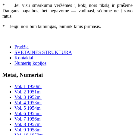
* Jei visu smarkumu veržėmės į kokį nors tikslą ir prašėme
Dangaus pagalbos, bet negavome — vadinasi, sėdome ne į savo
ratus.
* Jeigu nori būti laimingas, laimink kitus pirmasis.
Pradžia
SVETAINĖS STRUKTŪRA
Kontaktai
Numerių kopijos
Metai, Numeriai
Vol. 1 1950m.
Vol. 2 1951m.
Vol. 3 1952m.
Vol. 4 1953m.
Vol. 5 1954m.
Vol. 6 1955m.
Vol. 7 1956m.
Vol. 8 1957m.
Vol. 9 1958m.