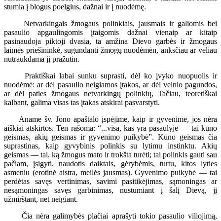
stumia į blogus poelgius, dažnai ir į nuodėmę.
Netvarkingais žmogaus polinkiais, jausmais ir galiomis bei
pasaulio apgaulingomis įtaigomis dažnai vienaip ar kitaip
pasinaudoja piktoji dvasia, ta amžina Dievo garbės ir žmogaus
laimės priešininkė, sugundanti žmogų nuodėmėn, anksčiau ar vėliau
nutraukdama jį pražūtin.
Praktiškai labai sunku suprasti, dėl ko įvyko nuopuolis ir
nuodėmė: ar dėl pasaulio neigiamos įtakos, ar dėl velnio pagundos,
ar dėl paties žmogaus netvarkingų polinkių, Tačiau, teoretiškai
kalbant, galima visas tas įtakas atskirai pasvarstyti.
Aname šv. Jono apaštalo įspėjime, kaip ir gyvenime, jos nėra
aiškiai atskirtos. Ten rašoma: “...visa, kas yra pasaulyje — tai kūno
geismas, akių geismas ir gyvenimo puikybė”. Kūno geismas čia
suprastinas, kaip gyvybinis polinkis su lytimu instinktu. Akių
geismas — tai, ką žmogus mato ir trokšta turėti; tai polinkis gauti sau
pačiam, įsigyti, naudotis daiktais, gėrybėmis, turtu, kitos lyties
asmeniu (erotinė aistra, meilės jausmas). Gyvenimo puikybė — tai
perdėtas savęs vertinimas, savimi pasitikėjimas, sąmoningas ar
nesąmoningas savęs garbinimas, nustumiant į šalį Dievą, jį
užmirštant, net neigiant.
Čia nėra galimybės plačiai aprašyti tokio pasaulio viliojimą,