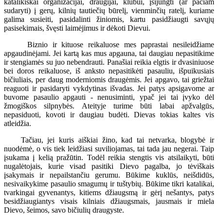
katalikiškai organizacijai, draugijai, klubui, įsijungti (ar pačiam
sudaryti) į gerų, kilnių tautiečių būrelį, vienminčių ratelį, kuriame
galima susieiti, pasidalinti žiniomis, kartu pasidžiaugti savųjų
pasisekimais, švęsti laimėjimus ir dėkoti Dievui.
Biznio ir kituose reikaluose mes paprastai nesileidžiame
apgaudinėjami. Jei kartą kas mus apgauna, tai daugiau nepasitikime
ir stengiamės su juo nebendrauti. Panašiai reikia elgtis ir dvasiniuose
bei doros reikaluose, iš anksto nepasitikėti pasauliu, išpuikusiais
bičiuliais, per daug moderniomis draugėmis. Jei apgavo, tai griežtai
reaguoti ir pasidaryti vykdytinas išvadas. Jei patys apsigavome ar
buvome pasaulio apgauti - nenusiminti, ypač jei tai įvyko dėl
žmogiškos silpnybės. Ateityje turime būti labai apžvalgūs,
nepasiduoti, kovoti ir daugiau budėti. Dievas tokias kaltes vis
atleidžia.
Tačiau, jei kuris aiškiai žino, kad tai netvarka, blogybė ir
nuodėmė, o vis tiek leidžiasi suviliojamas, tai tada jau negerai. Taip
įsukama į kelią pražūtin. Todėl reikia stengtis vis atsilaikyti, būti
nugalėtojais, kurie visad pasitiki Dievo pagalba, jo tėviškais
įsakymais ir nepailstančiu gerumu. Būkime kuklūs, neišdidūs,
nesivaikykime pasaulio smagumų ir tuštybių. Būkime tikri katalikai,
tvarkingai gyvenantys, kitiems džiaugsmą ir gėrį nešantys, patys
besidžiaugiantys visais kilniais džiaugsmais, jausmais ir miela
Dievo, šeimos, savo bičiulių draugyste.