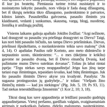
iš kur jos beateitų. Pirmiausia turime tvirtai nusistatyti ir to
nusistatymo laikytis: pasaulis, nors vilioja ir žada daug džiaugsmų,
bet iš tikrųjų neteikia tikro džiaugsmo, pasitenkinimo ir patvarios,
kilnios laimės. Pasaulietiška galvosena, pasaulio išmintis yra
klaidinanti, vedanti į sunkumus, skausmą, vargą, blogį, nuodėmę,
žemišką ir amžinąją pražūtį.
Visiems laikams galioja apaštalo Jokūbo žodžiai: “Argi nežinote,
kad draugystė su pasauliu yra priešinga draugystei su Dievu? Taigi,
kas nori būti pasaulio bičiulis, tas tampa Dievo priešininkas. Dievas,
priešinasi išpuikėliams, o nuolankiesiems teikia savo malonę” (Jok
4, 14). O apaštalas Paulius rašė Korinto, ano meto didmiesčio ir
tarptautinio uosto, tikintiesiems: “... o mes (tikėjimu ir krikštu)
gavome ne pasaulio dvasią, bet iš Dievo einančią Dvasią, kad
pažintume mums Dievo suteiktas dovanas”. Toliau jis labai rimtai
įspėja: “Tegu niekas savęs neapgaudinėja! Jeigu kas jūsų tarpe
tariasi esąs išmintingas, tepasidaro kvailas, kad būtų išmintingas. Juk
šio pasaulio išmintis Dievo akyse yra kvailystė. Parašyta: ‘Jis
sugauna protinguosius jų gudrybėje...’ ir toliau: ‘Viešpats žino
išminčių mintis — kad jos niekingos’ (Plg. Job. 5, 19; Ps 93, 11).
Tad niekas tenesididžiuoja žmonėmis” (1 Kor 2, 10; 3, 18).
Tikrai daug kas save apgaudinėja ar leidžiasi pasaulio gudriųjų
apgaudinėjamas. Vietoj peršamo, gardžiais valgiais, svaiginamaisiais
gėrimais ir narkotikais žadamo, didelio malonumo, pasitenkinimo,