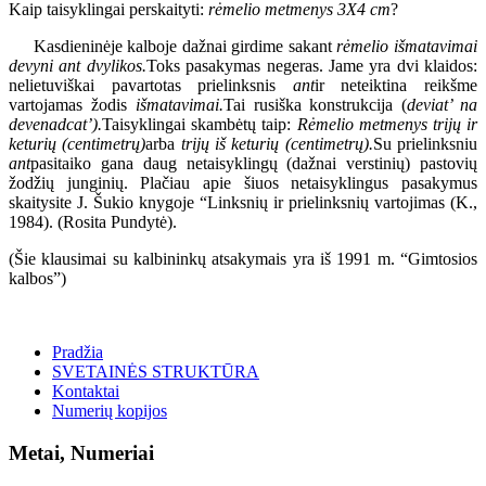
Kaip taisyklingai perskaityti:
rėmelio metmenys 3X4 cm
?
Kasdieninėje kalboje dažnai girdime sakant
rėmelio išmatavimai
devyni ant dvylikos.
Toks pasakymas negeras. Jame yra dvi klaidos:
nelietuviškai pavartotas prielinksnis
ant
ir neteiktina reikšme
vartojamas žodis
išmatavimai.
Tai rusiška konstrukcija (
deviat’ na
devenadcat’).
Taisyklingai skambėtų taip:
Rėmelio metmenys trijų ir
keturių (centimetrų)
arba
trijų iš keturių (centimetrų).
Su prielinksniu
ant
pasitaiko gana daug netaisyklingų (dažnai verstinių) pastovių
žodžių junginių. Plačiau apie šiuos netaisyklingus pasakymus
skaitysite J. Šukio knygoje “Linksnių ir prielinksnių vartojimas (K.,
1984). (Rosita Pundytė).
(Šie klausimai su kalbininkų atsakymais yra iš 1991 m. “Gimtosios
kalbos”)
Pradžia
SVETAINĖS STRUKTŪRA
Kontaktai
Numerių kopijos
Metai, Numeriai