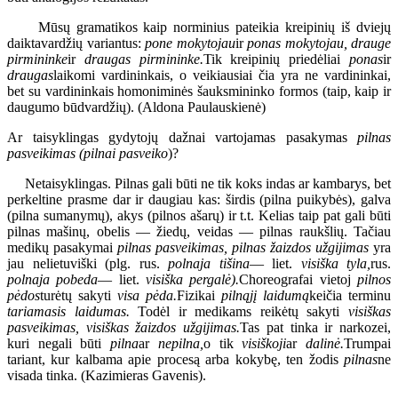
Mūsų gramatikos kaip norminius pateikia kreipinių iš dviejų
daiktavardžių variantus:
pone
mokytojau
ir
ponas mokytojau, drauge
pirmininke
ir
draugas pirmininke.
Tik kreipinių priedėliai
ponas
ir
draugas
laikomi vardininkais, o veikiausiai čia yra ne vardininkai,
bet su vardininkais homoniminės šauksmininko formos (taip, kaip ir
daugumo būdvardžių). (Aldona Paulauskienė)
Ar taisyklingas gydytojų dažnai vartojamas pasakymas
pilnas
pasveikimas (pilnai pasveiko
)?
Netaisyklingas. Pilnas gali būti ne tik koks indas ar kambarys, bet
perkeltine prasme dar ir daugiau kas: širdis (pilna puikybės), galva
(pilna sumanymų), akys (pilnos ašarų) ir t.t. Kelias taip pat gali būti
pilnas mašinų, obelis — žiedų, veidas — pilnas raukšlių. Tačiau
medikų pasakymai
pilnas pasveikimas, pilnas žaizdos užgijimas
yra
jau nelietuviški (plg. rus.
polnaja tišina
— liet.
visiška tyla,
rus.
polnaja pobeda
— liet.
visiška pergalė).
Choreografai vietoj
pilnos
pėdos
turėtų sakyti
visa pėda.
Fizikai
pilnąjį laidumą
keičia terminu
tariamasis laidumas.
Todėl ir medikams reikėtų sakyti
visiškas
pasveikimas, visiškas žaizdos užgijimas.
Tas pat tinka ir narkozei,
kuri negali būti
pilna
ar
nepilna,
o tik
visiškoji
ar
dalinė.
Trumpai
tariant, kur kalbama apie procesą arba kokybę, ten žodis
pilnas
ne
visada tinka. (Kazimieras Gavenis).