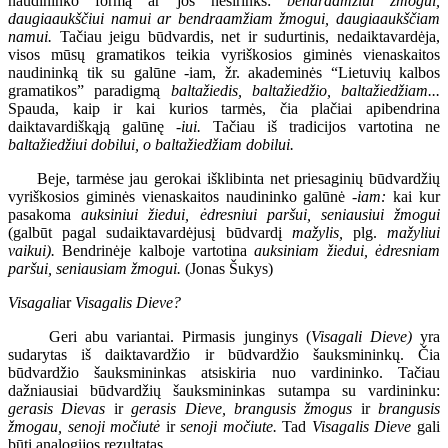
naudininko formą ar jos nesirinks:
bendraamžiui žmogui,
daugiaaukščiui namui ar bendraamžiam žmogui, daugiaaukščiam
namui.
Tačiau jeigu būdvardis, net ir sudurtinis, nedaiktavardėja,
visos mūsų gramatikos teikia vyriškosios giminės vienaskaitos
naudininką tik su galūne -iam, žr. akademinės “Lietuvių kalbos
gramatikos” paradigmą
baltažiedis, baltažiedžio, baltažiedžiam...
Spauda, kaip ir kai kurios tarmės, čia plačiai apibendrina
daiktavardiškąją galūnę
-iui.
Tačiau iš tradicijos vartotina ne
baltažiedžiui dobilui, o baltažiedžiam dobilui.
Beje, tarmėse jau gerokai išklibinta net priesaginių būdvardžių
vyriškosios giminės vienaskaitos naudininko galūnė
-iam:
kai kur
pasakoma
auksiniui žiedui, ėdresniui paršui, seniausiui žmogui
(galbūt pagal sudaiktavardėjusį būdvardį
mažylis,
plg.
mažyliui
vaikui).
Bendrinėje kalboje vartotina
auksiniam žiedui, ėdresniam
paršui, seniausiam žmogui.
(Jonas Šukys)
Visagali
ar
Visagalis Dieve?
Geri abu variantai. Pirmasis junginys (
Visagali Dieve)
yra
sudarytas iš daiktavardžio ir būdvardžio šauksmininkų. Čia
būdvardžio šauksmininkas atsiskiria nuo vardininko. Tačiau
dažniausiai būdvardžių šauksmininkas sutampa su vardininku:
gerasis Dievas
ir
gerasis Dieve, brangusis žmogus
ir
brangusis
žmogau, senoji močiutė
ir
senoji močiute.
Tad
Visagalis Dieve
gali
būti analogijos rezultatas.