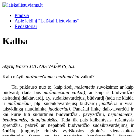
Pradžia
Apie leidinį "Laiškai Lietuviams"
Redaktoriai
Kalba
Skyrių tvarko JUOZAS VAIŠNYS, S.J.
Kaip rašyti:
mažamečiam
ar
mažamečiui
vaikui?
Tai priklauso nuo to, kaip žodį
mažametis
suvoksime: ar kaip
būdvardį (tada bus
mažamečiam vaikui),
ar kaip iš būdvardžio
atsiradusį daiktavardį, t.y. sudaiktavardėjusį būdvardį (tada ne klaida
ir
mažamečiui,
plg. sudaiktavardėjusį būdvardį
juodbėris
ir visai
taisyklingą naudininką
juodbėriui).
Panašiai linkę daik-tavardėti ir
kai kurie kiti sudurtiniai būdvardžiai, pavyzdžiui,
nepilnametis,
bendraamžis, daugiaaukštis.
Tada tik pats kalbantysis, rašantysis
sprendžia, pabrėš ar nepabrėš būdvardžio sudaiktavardėjimą ir
žodžių junginyje rinksis vyriškosios giminės vienaskaitos