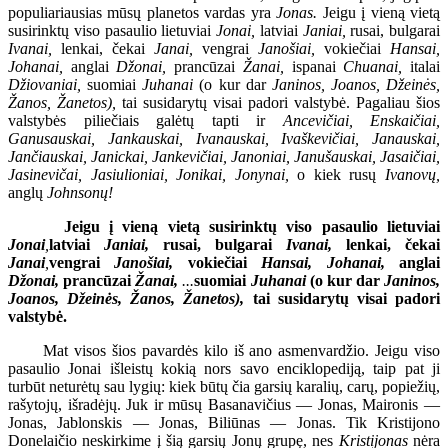
populiariausias mūsų planetos vardas yra
Jonas.
Jeigu į vieną vietą
susirinktų viso pasaulio lietuviai
Jonai,
latviai
Janiai,
rusai, bulgarai
Ivanai,
lenkai, čekai
Janai,
vengrai
Janošiai,
vokiečiai
Hansai,
Johanai,
anglai
Džonai,
prancūzai
Žanai,
ispanai
Chuanai,
italai
Džiovaniai,
suomiai
Juhanai
(o kur dar
Janinos, Joanos, Džeinės,
Žanos, Žanetos),
tai susidarytų visai padori valstybė. Pagaliau šios
valstybės piliečiais galėtų tapti ir
Ancevičiai, Enskaičiai,
Ganusauskai, Jankauskai, Ivanauskai, Ivaškevičiai, Janauskai,
Jančiauskai, Janickai, Jankevičiai, Janoniai, Janušauskai, Jasaičiai,
Jasinevičai, Jasiulioniai, Jonikai, Jonynai,
o kiek rusų
Ivanovų,
anglų
Johnsonų!
Jeigu į vieną vietą susirinktų viso pasaulio lietuviai
Jonai
,
latviai
Janiai,
rusai, bulgarai
Ivanai,
lenkai, čekai
Janai
,
vengrai
Janošiai,
vokiečiai
Hansai, Johanai,
anglai
Džonai,
prancūzai
Žanai,
...
suomiai
Juhanai
(o kur dar
Janinos,
Joanos, Džeinės, Žanos, Žanetos),
tai susidarytų visai padori
valstybė.
Mat visos šios pavardės kilo iš ano asmenvardžio. Jeigu viso
pasaulio Jonai išleistų kokią nors savo enciklopediją, taip pat ji
turbūt neturėtų sau lygių: kiek būtų čia garsių karalių, carų, popiežių,
rašytojų, išradėjų. Juk ir mūsų Basanavičius — Jonas, Maironis —
Jonas, Jablonskis — Jonas, Biliūnas — Jonas. Tik Kristijono
Donelaičio neskirkime į šią garsių Jonų grupę, nes
Kristijonas
nėra