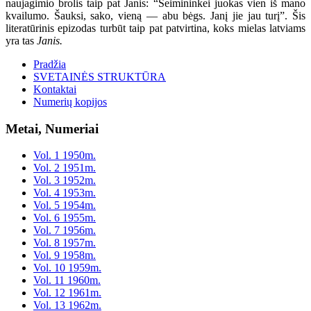
naujagimio brolis taip pat Janis: “Šeimininkei juokas vien iš mano
kvailumo. Šauksi, sako, vieną — abu bėgs. Janį jie jau turį”. Šis
literatūrinis epizodas turbūt taip pat patvirtina, koks mielas latviams
yra tas
Janis.
Pradžia
SVETAINĖS STRUKTŪRA
Kontaktai
Numerių kopijos
Metai, Numeriai
Vol. 1 1950m.
Vol. 2 1951m.
Vol. 3 1952m.
Vol. 4 1953m.
Vol. 5 1954m.
Vol. 6 1955m.
Vol. 7 1956m.
Vol. 8 1957m.
Vol. 9 1958m.
Vol. 10 1959m.
Vol. 11 1960m.
Vol. 12 1961m.
Vol. 13 1962m.