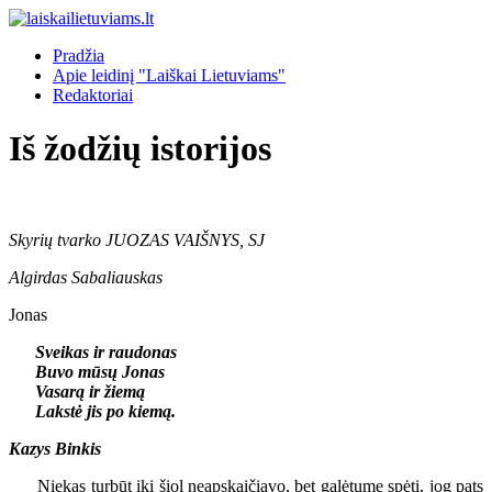
Pradžia
Apie leidinį "Laiškai Lietuviams"
Redaktoriai
Iš žodžių istorijos
Skyrių tvarko JUOZAS VAIŠNYS, SJ
Algirdas Sabaliauskas
Jonas
Sveikas ir raudonas
Buvo mūsų Jonas
Vasarą ir žiemą
Lakstė jis po kiemą.
Kazys Binkis
Niekas turbūt iki šiol neapskaičiavo, bet galėtume spėti, jog pats