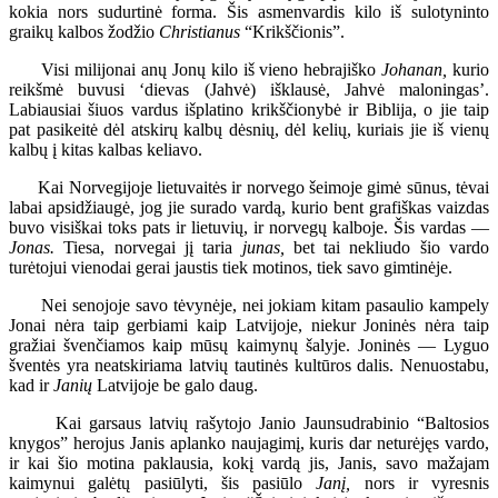
kokia nors sudurtinė forma. Šis asmenvardis kilo iš sulotyninto
graikų kalbos žodžio
Christianus
“Krikščionis”.
Visi milijonai anų Jonų kilo iš vieno hebrajiško
Johanan,
kurio
reikšmė buvusi ‘dievas (Jahvė) išklausė, Jahvė maloningas’.
Labiausiai šiuos vardus išplatino krikščionybė ir Biblija, o jie taip
pat pasikeitė dėl atskirų kalbų dėsnių, dėl kelių, kuriais jie iš vienų
kalbų į kitas kalbas keliavo.
Kai Norvegijoje lietuvaitės ir norvego šeimoje gimė sūnus, tėvai
labai apsidžiaugė, jog jie surado vardą, kurio bent grafiškas vaizdas
buvo visiškai toks pats ir lietuvių, ir norvegų kalboje. Šis vardas —
Jonas.
Tiesa, norvegai jį taria
junas,
bet tai nekliudo šio vardo
turėtojui vienodai gerai jaustis tiek motinos, tiek savo gimtinėje.
Nei senojoje savo tėvynėje, nei jokiam kitam pasaulio kampely
Jonai nėra taip gerbiami kaip Latvijoje, niekur Joninės nėra taip
gražiai švenčiamos kaip mūsų kaimynų šalyje. Joninės — Lyguo
šventės yra neatskiriama latvių tautinės kultūros dalis. Nenuostabu,
kad ir
Janių
Latvijoje be galo daug.
Kai garsaus latvių rašytojo Janio Jaunsudrabinio “Baltosios
knygos” herojus Janis aplanko naujagimį, kuris dar neturėjęs vardo,
ir kai šio motina paklausia, kokį vardą jis, Janis, savo mažajam
kaimynui galėtų pasiūlyti, šis pasiūlo
Janį,
nors ir vyresnis