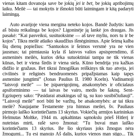
vienas kitam dovanoja save be jokių
jei
ir
bet,
be jokių apribojimų
laiku. Meilė — tai mokytis ir išmokti būti laimingam ir kitą padaryti
laimingą.
Auto avarijoje viena mergina neteko kojos. Bandė žudytis: kam
aš būsiu reikalinga be kojos? Ligoninėje ją lankė jos draugas. Jis
pasakė: “Kai pasveiksi, susituoksime — aš tave myliu, nors tu ir be
kojos”. Tikra meilė atlaiko skaudžius išmėginimus. Apie šeimą kalba
šių dienų popiežius: “Santuokos ir šeimos versmė yra ne vien
jausmas; tai pirmiausia kyla iš laisvos valios apsisprendimo, iš
asmeninės meilės, kurios dėka sutuoktiniai tampa ne tik vienas
kūnas, bet ir viena širdis ir viena siela. Kūno bendrija yra kažkas
didžio ir gražaus. Bet tikrai žmogiškas reiškinys tik tuo atveju, jei
civilinės ir religinės bendruomenės pripažįstamas kaip tapęs
asmenine jungtimi” (Jonas Paulius II. 1980 Koeln). Vadinamoji
“laisvoji meilė” — be įsipareigojimų, atsakomybės ir oficialaus
apsiforminimo — tai laivas be vairo, medis be šaknų. Sent-
Egziupery sako: “Pasidarai atsakingas už tą, su kuo susibičiuliauji”.
“Laisvoji meilė” nori būti be varžtų, be atsakomybės: ar tai tikra
meilė? Naujajame Testamente yra himnas meilei, šv. Pauliaus
pirmojo laiško korintiečiams 13 skyrius. Vokiečių armijos karininkas
Helmutas Moltke, 1944 m. apkaltintas sąmokslu prieš Hitlerį ir
nuteistas mirti, rašė savo žmonai: “Tu buvai man laiško
korintiečiams 13 skyrius. Be šio skyriaus joks žmogus nėra
žmogumi... Tu esi manojo Aš dalis, kurios vienos man stigo... Tik