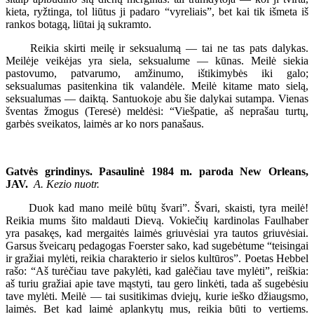
kieta, ryžtinga, tol liūtus ji padaro “vyreliais”, bet kai tik išmeta iš
rankos botagą, liūtai ją sukramto.
Reikia skirti meilę ir seksualumą — tai ne tas pats dalykas.
Meilėje veikėjas yra siela, seksualume — kūnas. Meilė siekia
pastovumo, patvarumo, amžinumo, ištikimybės iki galo;
seksualumas pasitenkina tik valandėle. Meilė kitame mato sielą,
seksualumas — daiktą. Santuokoje abu šie dalykai sutampa. Vienas
šventas žmogus (Teresė) meldėsi: “Viešpatie, aš neprašau turtų,
garbės sveikatos, laimės ar ko nors panašaus.
Gatvės grindinys. Pasaulinė 1984 m. paroda New Orleans,
JAV.
A. Kezio nuotr.
Duok kad mano meilė būtų švari”. Švari, skaisti, tyra meilė!
Reikia mums šito maldauti Dievą. Vokiečių kardinolas Faulhaber
yra pasakęs, kad mergaitės laimės griuvėsiai yra tautos griuvėsiai.
Garsus šveicarų pedagogas Foerster sako, kad sugebėtume “teisingai
ir gražiai mylėti, reikia charakterio ir sielos kultūros”. Poetas Hebbel
rašo: “Aš turėčiau tave pakylėti, kad galėčiau tave mylėti”, reiškia:
aš turiu gražiai apie tave mąstyti, tau gero linkėti, tada aš sugebėsiu
tave mylėti. Meilė — tai susitikimas dviejų, kurie ieško džiaugsmo,
laimės. Bet kad laimė aplankytų mus, reikia būti to vertiems.