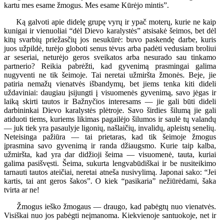
kartu mes esame žmogus. Mes esame Kūrėjo mintis”.
Ką galvoti apie didelę grupę vyrų ir ypač moterų, kurie ne kaip
kunigai ir vienuoliai “dėl Dievo karalystės” atsisakė šeimos, bet dėl
kitų svarbių priežasčių jos nesukūrė: buvo paskendę darbe, kuris
juos užpildė, turėjo globoti senus tėvus arba padėti vedusiam broliui
ar seseriai, neturėjo geros sveikatos arba nesurado sau tinkamo
partnerio? Reikia pabrėžti, kad gyvenimą prasmingai galima
nugyventi ne tik šeimoje. Tai neretai užmiršta žmonės. Beje, jie
patiria nemažų vienatvės išbandymų, bet jiems tenka kiti dideli
uždaviniai: daugiau įsijungti į visuomenės gyvenimą, savo jėgas ir
laiką skirti tautos ir Bažnyčios interesams — jie gali būti dideli
darbininkai Dievo karalystės plėtroje. Savo širdies šilumą jie gali
atiduoti tiems, kuriems likimas pagailėjo šilumos ir saulė tų valandų
— juk tiek yra pasaulyje ligonių, našlaičių, invalidų, apleistų senelių.
Neteisinga pažiūra — tai prietaras, kad tik šeimoje žmogus
įprasmina savo gyvenimą ir randa džiaugsmo. Kurie taip kalba,
užmiršta, kad yra dar didžioji šeima — visuomenė, tauta, kuriai
galima pasišvęsti. Šeima, sukurta lengvabūdiškai ir be nusiteikimo
tarnauti tautos ateičiai, neretai atneša nusivylimą. Japonai sako: “Jei
kartis, tai ant geros šakos”. O kiek “pasikaria” nežiūrėdami, šaka
tvirta ar ne!
Žmogus ieško žmogaus — draugo, kad pabėgtų nuo vienatvės.
Visiškai nuo jos pabėgti neįmanoma. Kiekvienoje santuokoje, net ir