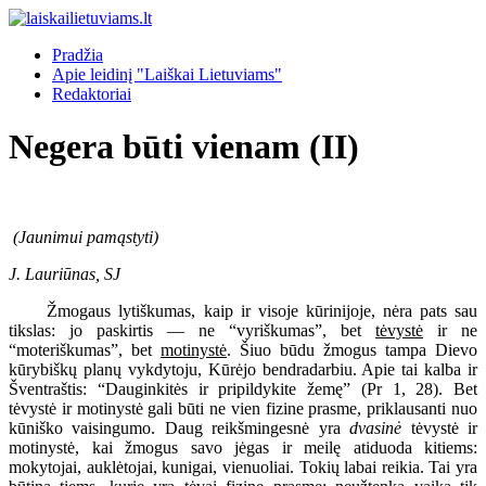
Pradžia
Apie leidinį "Laiškai Lietuviams"
Redaktoriai
Negera būti vienam (II)
(Jaunimui pamąstyti)
J. Lauriūnas, SJ
Žmogaus lytiškumas, kaip ir visoje kūrinijoje, nėra pats sau
tikslas: jo paskirtis — ne “vyriškumas”, bet
tėvystė
ir ne
“moteriškumas”, bet
motinystė
. Šiuo būdu žmogus tampa Dievo
kūrybiškų planų vykdytoju, Kūrėjo bendradarbiu. Apie tai kalba ir
Šventraštis: “Dauginkitės ir pripildykite žemę” (Pr 1, 28). Bet
tėvystė ir motinystė gali būti ne vien fizine prasme, priklausanti nuo
kūniško vaisingumo. Daug reikšmingesnė yra
dvasinė
tėvystė ir
motinystė, kai žmogus savo jėgas ir meilę atiduoda kitiems:
mokytojai, auklėtojai, kunigai, vienuoliai. Tokių labai reikia. Tai yra