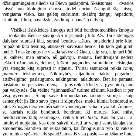
džiaugsmingai susiliečia su Dievo paslaptimi. Skaistumas — dvasios
laisvė nuo biologinio chaoso, todėl norint išsaugoti šią laisvę,
vengiama visko, kas galėtų sudrumsti skaidrų dangų: nepadorių
skaitinių, filmų, paveikslų, žaidimų ir panašių dalykų.
Visiškai išsiskleidęs žmogus turi būti bendruomeniškas žmogus
— mokantis išeiti iš savojo AŠ ir įsijausti į kito AŠ. Tai sudėtingas
dalykas: suprasti kitą, surasti bendrus taškus, prisiderinti prie kito,
pripažinti kito teisumą, atsisakyti savosios tiesos. Tik tada gali gimti
meilė. Toks žmogus ne visada sakys: aš žinau, taip yra, taip turi būti;
jis kalbės: man atrodo, aš galvoju, manau. Bendraujant nedera
ieškoti užuojautos, dejuoti, ieškoti paguodos, supratimo; teisingiau
yra stengtis kitą suprasti ir atjausti. Tvirtai santuokai reikia
rimtų
pamatų
: teisingumo, ištikimybės, atjautimo, takto, pagarbos,
atsižvelgimo, paslaugumo, taikingumo, atlaidumo. Bet šie pamatai
pastatomi ne per vieną dieną — juos reikia kloti visą gyvenimą, nuo
pat vaikystės. Šia vidine “gimnastika” turime užsiimti
kasdien
ir per
visą gyvenimą. Šitaip save formuodamas žmogus subręsta kaip
asmenybė: jis žino savo jėgas ir silpnybes, moka kilniai bendrauti su
kitu. Žmogus nėra vieniša salelė vandenyne: šalia jo yra kiti žmonės,
su kuriais reikia bendrauti, bendrauti iki mirties. Kad mūsų
bendravimas būtų sėkmingas, reikia turėti
takto.
Kas tai yra? Tai
intuityvi nuojauta, kas dera sakyti, daryti ar vengti santykiaujant su
žmonėmis. Šiandien itin reikia takto, kai žmogus nuo ryto iki vakaro
yra minios spūstyje. Jis spaudžiamas iš visų pusių — ankštame bute,