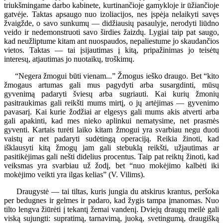
triukšmingame darbo kabinete, kurtinančioje gamykloje ir ūžiančioje
gatvėje. Taktas apsaugo nuo izoliacijos, nes įspėja nelaikyti savęs
žvaigžde, o savo sunkumų — didžiausių pasaulyje, nerodyti liūdno
veido ir nedemonstruoti savo širdies žaizdų. Lygiai taip pat saugo,
kad neužliptume kitam ant nuospaudos, nepaliestume jo skaudančios
vietos. Taktas — tai įsijautimas į kitą, pripažinimas jo teisėtų
interesų, atjautimas jo nuotaikų, troškimų.
“Negera žmogui būti vienam...” Žmogus ieško draugo. Bet “kito
žmogaus artumas gali mus pagydyti arba susargdinti, mūsų
gyvenimą padaryti šviesų arba sugriauti. Kai kurių žmonių
pasitraukimas gali reikšti mums mirtį, o jų artėjimas — gyvenimo
pavasarį. Kai kurie žodžiai ar elgesys gali mums akis atverti arba
gali apakinti, kad mes nieko aplinkui nematysime, net prasmės
gyventi. Kartais turėti laiko kitam žmogui yra svarbiau negu duoti
vaistų ar net padaryti sudėtingą operaciją. Reikia žinoti, kad
išklausyti kitą žmogų jam gali stebuklą reikšti, užjautimas ar
pasitikėjimas gali nešti didelius procentus. Taip pat reiktų žinoti, kad
veiksmas yra svarbiau už žodį, bet “nuo mokėjimo kalbėti iki
mokėjimo veikti yra ilgas kelias” (V. Vilims).
Draugystė — tai tiltas, kuris jungia du atskirus krantus, peršoka
per bedugnes ir gelmes ir padaro, kad žygis tampa įmanomas. Nuo
tilto lengva žiūrėti į tekantį žemai vandenį. Dviejų draugų meilė gali
viską sujungti: supratimą, tarnavimą, juoką, svetingumą, draugišką