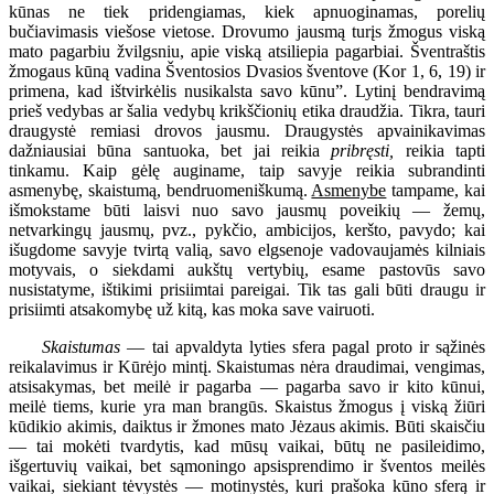
kūnas ne tiek pridengiamas, kiek apnuoginamas, porelių
bučiavimasis viešose vietose. Drovumo jausmą turįs žmogus viską
mato pagarbiu žvilgsniu, apie viską atsiliepia pagarbiai. Šventraštis
žmogaus kūną vadina Šventosios Dvasios šventove (Kor 1, 6, 19) ir
primena, kad ištvirkėlis nusikalsta savo kūnu”. Lytinį bendravimą
prieš vedybas ar šalia vedybų krikščionių etika draudžia. Tikra, tauri
draugystė remiasi drovos jausmu. Draugystės apvainikavimas
dažniausiai būna santuoka, bet jai reikia
pribręsti,
reikia tapti
tinkamu. Kaip gėlę auginame, taip savyje reikia subrandinti
asmenybę, skaistumą, bendruomeniškumą.
Asmenybe
tampame, kai
išmokstame būti laisvi nuo savo jausmų poveikių — žemų,
netvarkingų jausmų, pvz., pykčio, ambicijos, keršto, pavydo; kai
išugdome savyje tvirtą valią, savo elgsenoje vadovaujamės kilniais
motyvais, o siekdami aukštų vertybių, esame pastovūs savo
nusistatyme, ištikimi prisiimtai pareigai. Tik tas gali būti draugu ir
prisiimti atsakomybę už kitą, kas moka save vairuoti.
Skaistumas
— tai apvaldyta lyties sfera pagal proto ir sąžinės
reikalavimus ir Kūrėjo mintį. Skaistumas nėra draudimai, vengimas,
atsisakymas, bet meilė ir pagarba — pagarba savo ir kito kūnui,
meilė tiems, kurie yra man brangūs. Skaistus žmogus į viską žiūri
kūdikio akimis, daiktus ir žmones mato Jėzaus akimis. Būti skaisčiu
— tai mokėti tvardytis, kad mūsų vaikai, būtų ne pasileidimo,
išgertuvių vaikai, bet sąmoningo apsisprendimo ir šventos meilės
vaikai, siekiant tėvystės — motinystės, kuri prašoka kūno sferą ir