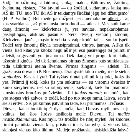
žodį, pripažinimą, atlaidumą, auką, maldą, ištikimybę, žaidimą,
švelnumą, ekstazę. “Su tavimi — du žodžiai, sudarantys lanką nuo
AŠ iki TU, nuo TU iki AŠ ir teikiantys širdžiai jėgų bei džiaugsmo”
(H. P. Vallhof). Bet meilė gali užgesti jei ...nemokame
atleisti
. Tai,
kas svarbiausia, aš pirmiausia turiu duoti — atleisti. Mes sutinkame
daug žmonių — kiekvienas jų yra savitas, nepakartojamas,
paslaptingas, atskiras pasaulis. Nėra dviejų vienodų žmonių.
Kiekvienas jaučia, mąsto ir veikia savaip: kodėl tai — sunku įspėti.
Todėl tarp žmonių iškyla nesusipratimai, trintys, įtampa. Aišku tik
viena, kad kitas yra kitoks negu aš ir jei esu pasirengęs tai priimti ir
atleisti, sugyventi yra įmanoma. Tiek daug yra progų kurti taiką,
užgesinti ginčus. Jei tik žengiamas pirmas žingsnis pats sunkiausias,
tada užtikrintai ateina šventė. Pirmas žingsnis — atleisti. Tai
gražiausia dovana (P. Bosmens). Draugystė kildo meilę, meilė siekia
santuokos.
Kas tai yra? Tai ryžtas rimtai priimti kitą tokį, koks jis
yra. Priimti jį tokį, koks jis yra sukurtas — su visomis dvasios ir
kūno savybėmis, net su silpnybėmis, siekiant, kiek tai įmanoma,
tamsiuosius bruožus prašviešinti. Tai
jaukūs namai;
ne todėl, kad
yra stogas virš galvos, o todėl, kad po tuo stogu ramu, laisva, sava ir
sielai erdvu. Šis jaukumas įsitvirtina tada, kai priimamas Trečiasis —
Dievas, kai sutuoktinių širdys jaučia, kad Dievas myli juos ir jų
vaikus, kai šios širdys atsiliepia meile Dievui. Tai
meilės
neatšaukiamumas.
Kas myli, tas trokška be ribų mylėti. Jei žmonės
rimtai pamilsta vienas kitą, prisiima ir atsakomybę už vienas kitą,
sielojasi vienas kito likimu. Meilėje gražiausiai atsiskleidžia laisvė: