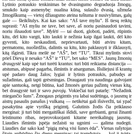
Lytinio potraukio tenkinimas be dvasingumo degraduoja žmogų,
smukdo kaip asmenybę: nualina kūną, sulaužo dvasią, užmuša
žmogiškumą — vietoj džiaugsmo ateina tuštuma ir nusivylimas, galų
gale — šleikštulys. Kai kas sako: “Aš tave myliu”. Iš tiesų reiktų
suprasti: “Aš myliu ne tave, bet save, aš noriu pasinaudoti tavimi,
noriu išnaudoti tave”.
Mylėti
— tai duoti, globoti, padėti, rūpintis
kitu, dėl kito vargti, kito laukti ir nežinia kaip ilgai laukti, dėl kito
gyventi, kito neskaudinti, neprievartauti, būti atviru kitam,
permatomu, nuoširdžiu, dalintis su kitu, kito paklausyti ir išklausyti,
kitą išgirsti. Tikra meilė ne “AŠ”, bet “TU”. Tikrai mylintis stovi
prieš Dievą ir nesako “AŠ” ir “TU”, bet sako “MES”. Jaunų žmonių
draugystė
kaip upė turi turėti krantus: turi būti reikiama distancija —
atstumas, abipusė pagarba, išmintis ir atsargumas. Išsiliejusi iš krantų
upė padaro daug žalos; lygiai ir lytinis potraukis, pabudęs ar
sužadintas, gali tapti grėsmingas. Draugauti yra naudinga galvojant
apie santuoką, netgi būtina, kad žmonės geriau pažintų vienas kitą,
bet draugystė turi ir savo
pavojų.
Vokiečiai turi patarlę: “Nežadink
miegančio šuns”. Žmogaus prigimtis yra labai sudėtinga, o jausmų ir
aistrų pasaulis panašus į vulkaną — netikėtai gali išsiveržti, tai ypač
pasakytina apie vyrišką prigimtį. Galutinis žodis čia priklauso
merginai: ji turi būti mergaitiškai išdidi, save gerbianti, gerai žinanti
leistinumo ribas, neprovokuojanti kitame nereikalingų jausmų.
Liaudies išmintis įspėja nežaisti su ugnimi — galima nudegti.
Liaudies dar sako kad “pigią mėsą visi šunes ėda”. Vienas rašytojas
šitaip apibūdino šių dienų merginas: tai tramdytoja — kol ji tvirta,