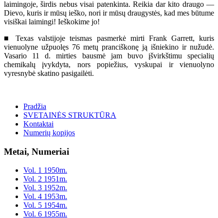
laimingoje, širdis nebus visai patenkinta. Reikia dar kito draugo —
Dievo, kuris ir mūsų ieško, nori ir mūsų draugystės, kad mes būtume
visiškai laimingi! Ieškokime jo!
■ Texas valstijoje teismas pasmerkė mirti Frank Garrett, kuris
vienuolyne užpuolęs 76 metų pranciškonę ją išniekino ir nužudė.
Vasario 11 d. mirties bausmė jam buvo įšvirkštimu specialių
chemikalų įvykdyta, nors popiežius, vyskupai ir vienuolyno
vyresnybė skatino pasigailėti.
Pradžia
SVETAINĖS STRUKTŪRA
Kontaktai
Numerių kopijos
Metai, Numeriai
Vol. 1 1950m.
Vol. 2 1951m.
Vol. 3 1952m.
Vol. 4 1953m.
Vol. 5 1954m.
Vol. 6 1955m.