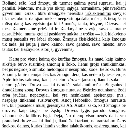
Rolland rašo, kad žmogų tik tuomet galima gerai suprasti, kai jį
pamilsi. Matome, meilė yra tikroji sąlyga normaliam, pilnaverčiam
gyvenimui. Graži, tikra draugystė nereiškia
užsisklendimo
savyje:
tik mes abu ir daugiau niekas neegzistuoja šalia mūsų. Iš tiesų šalia
mūsų daug kas egzistuoja: kiti žmonės, tauta, tėvynė, Dievas. Jei
mes užsimerksime prieš tai ir užsidarysime savyje, savo siaurame
pasaulėlyje, mums greitai pasidarys ankšta ir trošku — juk kiekvieno
mūsų pasaulis yra labai ribotas. Žmogus išsiskleidžia kaip žmogus
tik tada, jei įauga į savo kaimo, savo genties, savo miesto, savo
tautos bei Bažnyčios istoriją, gyvenimą.
Kartą pro vieną kaimą ėjo kurčias žmogus. Jis matė, kaip kaimo
aikštėje buvo susirinkę žmonių ir šoko. Jiems grojo smuikininkas,
bet jis negirdėjo smuiko melodijos ir nesuprato, kodėl tie šoka. Būna
žmonių, kurie nenujaučia, kas žmogui dera, kas nedera lyties sferoje.
Apie tokius sakoma, kad jie neturi
drovos
jausmo, liaudis sako —
neturi gėdos. Drova — tai tvorelė, sulaikanti mūsų žingsnius į
draudžiamą zoną. Drovus žmogus nurausta išgirdęs netinkamą žodį
arba jaučiasi nepatogiai, kai yra netinkamai apsirengęs, pvz.,
nespėjęs tinkamai susitvarkyti. Anot Hebbellio, žmogus nurausta
ten, kur prasideda mūsų geresnysis AŠ. Arabai sako, kad žmogus be
drovos, kaip žirgas be žąslų. Drovos lygis parodo žmogaus,
visuomenės kultūros lygį. Deja, šių dienų visuomenės dalis yra
praradusi drovę — tai liudija, liaudiškai tariant, nepraustaburniškos
šnekos, dainos, kurias liaudis vadina talaluškomis, apsirengimas, kai