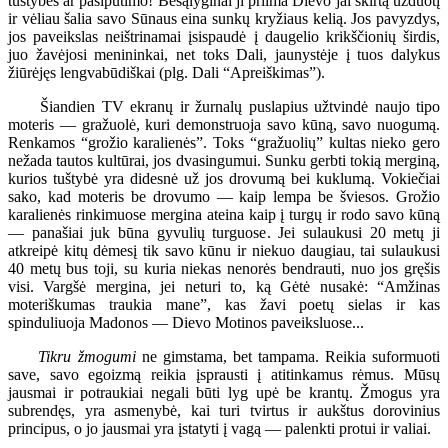
tuštybės ar pasipūtimo! Besąlyginai ji priima Dievo jai skirtą užduotį
ir vėliau šalia savo Sūnaus eina sunkų kryžiaus kelią. Jos pavyzdys,
jos paveikslas neištrinamai įsispaudė į daugelio krikščionių širdis,
juo žavėjosi menininkai, net toks Dali, jaunystėje į tuos dalykus
žiūrėjęs lengvabūdiškai (plg. Dali “Apreiškimas”).
Šiandien TV ekranų ir žurnalų puslapius užtvindė naujo tipo
moteris — gražuolė, kuri demonstruoja savo kūną, savo nuogumą.
Renkamos “grožio karalienės”. Toks “gražuolių” kultas nieko gero
nežada tautos kultūrai, jos dvasingumui. Sunku gerbti tokią merginą,
kurios tuštybė yra didesnė už jos drovumą bei kuklumą. Vokiečiai
sako, kad moteris be drovumo — kaip lempa be šviesos. Grožio
karalienės rinkimuose mergina ateina kaip į turgų ir rodo savo kūną
— panašiai juk būna gyvulių turguose. Jei sulaukusi 20 metų ji
atkreipė kitų dėmesį tik savo kūnu ir niekuo daugiau, tai sulaukusi
40 metų bus toji, su kuria niekas nenorės bendrauti, nuo jos gręšis
visi. Vargšė mergina, jei neturi to, ką Gėtė nusakė: “Amžinas
moteriškumas traukia mane”, kas žavi poetų sielas ir kas
spinduliuoja Madonos — Dievo Motinos paveiksluose...
Tikru žmogumi
ne gimstama, bet tampama. Reikia suformuoti
save, savo egoizmą reikia įsprausti į atitinkamus rėmus. Mūsų
jausmai ir potraukiai negali būti lyg upė be krantų. Žmogus yra
subrendęs, yra asmenybė, kai turi tvirtus ir aukštus dorovinius
principus, o jo jausmai yra įstatyti į vagą — palenkti protui ir valiai.