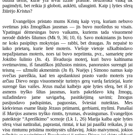
būtina tiems, kurie yra tėvai fizine prasme: neužtenka vaiką tik
pagimdyti, bet reikia ji globoti, auklėti, užauginti. Kaip į lyties sferą
žiūrėjo
Kristus
?
Evangelijos pristato mums Kristų kaip vyrą, kuriam nebuvo
svetimas joks žmogiškas jausmas — jis buvo nuoširdus su visais.
Ypatingai dėmesingas buvo vaikams, kuriems tada visuomenė
nerodė didelės šilumos (Mk 9, 36; 10, 6). Savo mokiniams jis buvo
ne koks pasipūtęs mokytojas — rabbi, bet draugas. Jis nepaisė to
laiko prietarų, kurie lietė moteris. Viešoje vietoje užkalbindavo
nepažįstamas moteris, nors tai buvo nepriimta, pvz., samarietę prie
Jokūbo šulinio (Jn. 4). Išvaduoja moterį, kuri buvo kaltinama
svetimavimu, iš fanatiškos įtūžusios minios, panorusios surengti jai
teismą — užmušti akmenimis (Jn 8). Nuėjęs į Simono namus kaip
svečias pareiškia, kad ten apsilankiusi prasto vardo moteris yra
arčiau Dievo negu visuomenėje turintys gerą vardą fariziejai, kurie
surengė šias vaišes. Jėzus mažai kalbėjo apie lyties sferą, bet iš jo
asmens tryško šiltas jausmas, kuris pakeldavo kitą žmogų,
sužadindavo jame savigarbą, pasitikėjimą savimi; žmogus
pasijusdavo padrąsintas, paguostas, šviesiai nuteiktas. Mes
kiekvienas esame šitaip Jėzaus priimami, gerbiami, mylimi. Panašiai
iš
Marijos
asmens tryško rimtis, tyrumas, dvasingumas. Evangelijos
pateiktoje “Apreiškimo” scenoje (Lk 1, 26) Marija kalba apie lyties
sferą visai natūraliai, paprastai, rimtai, ir kai jai paaiški reikalas, ji su
visu rimtumu prisiima motinystės uždavinį. Jokio maivymosi, jokios