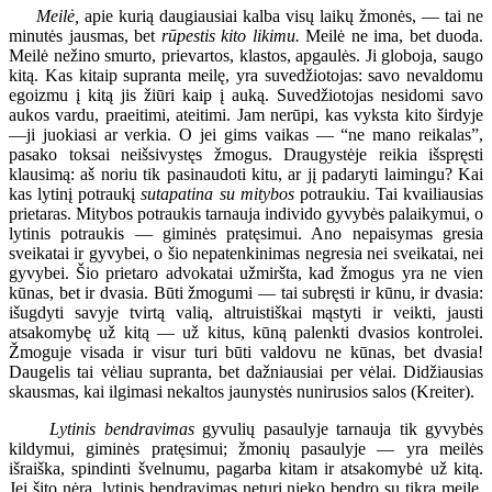
Meilė,
apie kurią daugiausiai kalba visų laikų žmonės, — tai ne
minutės jausmas, bet
rūpestis kito likimu.
Meilė ne ima, bet duoda.
Meilė nežino smurto, prievartos, klastos, apgaulės. Ji globoja, saugo
kitą. Kas kitaip supranta meilę, yra suvedžiotojas: savo nevaldomu
egoizmu į kitą jis žiūri kaip į auką. Suvedžiotojas nesidomi savo
aukos vardu, praeitimi, ateitimi. Jam nerūpi, kas vyksta kito širdyje
—ji juokiasi ar verkia. O jei gims vaikas — “ne mano reikalas”,
pasako toksai neišsivystęs žmogus. Draugystėje reikia išspręsti
klausimą: aš noriu tik pasinaudoti kitu, ar jį padaryti laimingu? Kai
kas lytinį potraukį
sutapatina su mitybos
potraukiu. Tai kvailiausias
prietaras. Mitybos potraukis tarnauja individo gyvybės palaikymui, o
lytinis potraukis — giminės pratęsimui. Ano nepaisymas gresia
sveikatai ir gyvybei, o šio nepatenkinimas negresia nei sveikatai, nei
gyvybei. Šio prietaro advokatai užmiršta, kad žmogus yra ne vien
kūnas, bet ir dvasia. Būti žmogumi — tai subręsti ir kūnu, ir dvasia:
išugdyti savyje tvirtą valią, altruistiškai mąstyti ir veikti, jausti
atsakomybę už kitą — už kitus, kūną palenkti dvasios kontrolei.
Žmoguje visada ir visur turi būti valdovu ne kūnas, bet dvasia!
Daugelis tai vėliau supranta, bet dažniausiai per vėlai. Didžiausias
skausmas, kai ilgimasi nekaltos jaunystės nunirusios salos (Kreiter).
Lytinis bendravimas
gyvulių pasaulyje tarnauja tik gyvybės
kildymui, giminės pratęsimui; žmonių pasaulyje — yra meilės
išraiška, spindinti švelnumu, pagarba kitam ir atsakomybė už kitą.
Jei šito nėra, lytinis bendravimas neturi nieko bendro su tikra meile.