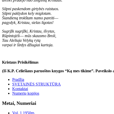
drebėt pradėjo nuo žingsnių Kristaus.
Silpni paskendom girtybės raistuos.
Silpni paklydon kely miglotam.
Šiandieną trokštam namo pareiti
—
pagydyk, Kristau, sielas ligotas!
Sugrįžk sugrįžki, Kristau, išvytas,
Rūpintojėli
—
mūs skausmo Broli,
Tau Aleliuja Velykų rytą
varpai ir širdys džiugiai kartoja.
Kristaus Prisikėlimas
(Iš K.P. Celiešiaus paruoštos knygos “Ką mes tikime”. Paveikslo
Pradžia
SVETAINĖS STRUKTŪRA
Kontaktai
Numerių kopijos
Metai, Numeriai
Vol. 1 1950m.