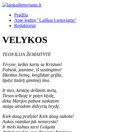
Pradžia
Apie leidinį "Laiškai Lietuviams"
Redaktoriai
VELYKOS
TEOFILIJA ŽEMAITYTĖ
Tėvyne, kelkis kartu su Kristum!
Pabusk, jaunime, iš sustingimo!
Iškentus žiemą, kregždutė grįžta,
lipdyt lizdelį gimtinėj ima.
Ir mes, kentėję dešimtis metų,
Tiesos ieškoję ir patys klydę,
dėka Marijos pabust suskatom
staiga atradom didvyrių brydę.
Kiek daug prašyta! Kiek daug aukota!
Aukos vainikai juk nenuvysta!
Ir melo kalnas tarsi Golgota