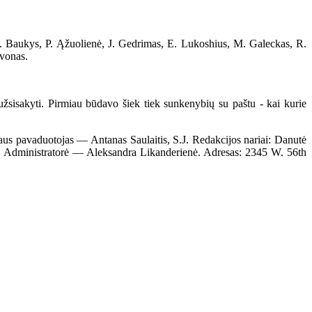
 A. Baukys, P. Ąžuolienė, J. Gedrimas, E. Lukoshius, M. Galeckas, R.
rvonas.
žsisakyti. Pirmiau būdavo šiek tiek sunkenybių su paštu - kai kurie
s pavaduotojas — Antanas Saulaitis, S.J. Redakcijos nariai: Danutė
. Administratorė — Aleksandra Likanderienė. Adresas: 2345 W. 56th