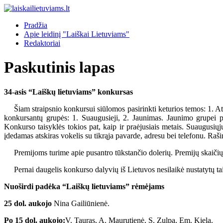
Pradžia
Apie leidinį "Laiškai Lietuviams"
Redaktoriai
Paskutinis lapas
34-asis “Laiškų lietuviams” konkursas
Šiam straipsnio konkursui siūlomos pasirinkti keturios temos: 1. Atl
konkursantų grupės: 1. Suaugusieji, 2. Jaunimas. Jaunimo grupei pri
Konkurso taisyklės tokios pat, kaip ir praėjusiais metais. Suaugusiųj
įdedamas atskiras vokelis su tikrąja pavarde, adresu bei telefonu. Raši
Premijoms turime apie pusantro tūkstančio dolerių. Premijų skaičių
Pernai daugelis konkurso dalyvių iš Lietuvos nesilaikė nustatytų taisy
Nuoširdi padėka “Laiškų lietuviams” rėmėjams
25 dol. aukojo
Nina Gailiūnienė.
Po 15 dol. aukojo:
V. Tauras, A. Maurutienė, S. Zulpa, Em. Kiela.