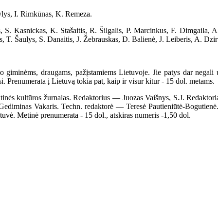
Gylys, I. Rimkūnas, K. Remeza.
, S. Kasnickas, K. Stašaitis, R. Šilgalis, P. Marcinkus, F. Dimgaila,
s, T. Šaulys, S. Danaitis, J. Žebrauskas, D. Balienė, J. Leiberis, A. Dzi
o giminėms, draugams, pažįstamiems Lietuvoje. Jie patys dar negali u
i. Prenumerata į Lietuvą tokia pat, kaip ir visur kitur - 15 dol. metams.
s kultūros žurnalas. Redaktorius — Juozas Vaišnys, S.J. Redaktoriau
 Gediminas Vakaris. Techn. redaktorė — Teresė Pautieniūtė-Bogutienė
vė. Metinė prenumerata - 15 dol., atskiras numeris -1,50 dol.