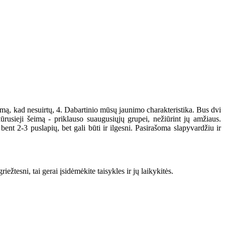
mą, kad nesuirtų, 4. Dabartinio mūsų jaunimo charakteristika. Bus dvi
ūrusieji šeimą - priklauso suaugusiųjų grupei, nežiūrint jų amžiaus.
ent 2-3 puslapių, bet gali būti ir ilgesni. Pasirašoma slapyvardžiu ir
tesni, tai gerai įsidėmėkite taisykles ir jų laikykitės.