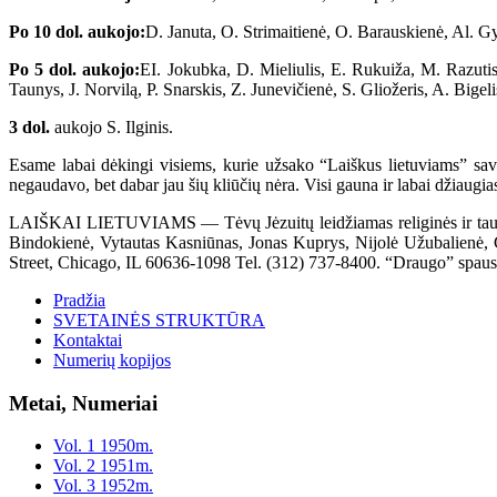
Po 10 dol. aukojo:
D. Januta, O. Strimaitienė, O. Barauskienė, Al. 
Po 5 dol. aukojo:
EI. Jokubka, D. Mieliulis, E. Rukuiža, M. Razutis
Taunys, J. Norvilą, P. Snarskis, Z. Junevičienė, S. Gliožeris, A. Bigeli
3 dol.
aukojo S. Ilginis.
Esame labai dėkingi visiems, kurie užsako “Laiškus lietuviams” sav
negaudavo, bet dabar jau šių kliūčių nėra. Visi gauna ir labai džiaugias
LAIŠKAI LIETUVIAMS — Tėvų Jėzuitų leidžiamas religinės ir tautinė
Bindokienė, Vytautas Kasniūnas, Jonas Kuprys, Nijolė Užubalienė,
Street, Chicago, IL 60636-1098 Tel. (312) 737-8400. “Draugo” spaustu
Pradžia
SVETAINĖS STRUKTŪRA
Kontaktai
Numerių kopijos
Metai, Numeriai
Vol. 1 1950m.
Vol. 2 1951m.
Vol. 3 1952m.