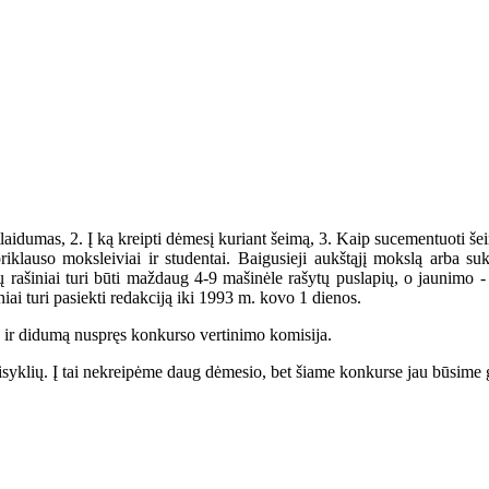
aidumas, 2. Į ką kreipti dėmesį kuriant šeimą, 3. Kaip sucementuoti šei
klauso moksleiviai ir studentai. Baigusieji aukštąjį mokslą arba suk
ų rašiniai turi būti maždaug 4-9 mašinėle rašytų puslapių, o jaunimo - b
niai turi pasiekti redakciją iki 1993 m. kovo 1 dienos.
 ir didumą nuspręs konkurso vertinimo komisija.
klių. Į tai nekreipėme daug dėmesio, bet šiame konkurse jau būsime griež