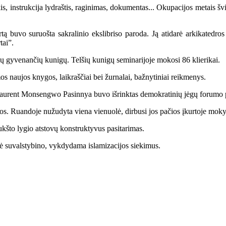
is, instrukcija lydraštis, raginimas, dokumentas... Okupacijos metais š
buvo suruošta sakralinio ekslibriso paroda. Ją atidarė arkikatedros k
tai”.
jų gyvenančių kunigų. Telšių kunigų seminarijoje mokosi 86 klierikai.
 naujos knygos, laikraščiai bei žurnalai, bažnytiniai reikmenys.
Laurent Monsengwo Pasinnya buvo išrinktas demokratinių jėgų forumo 
. Ruandoje nužudyta viena vienuolė, dirbusi jos pačios įkurtoje moky
kšto lygio atstovų konstruktyvus pasitarimas.
 suvalstybino, vykdydama islamizacijos siekimus.