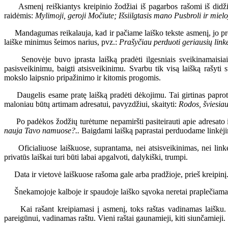
Asmenį reiškiantys kreipinio žodžiai iš pagarbos rašomi iš didžios
raidėmis:
Mylimoji, geroji Močiute; Išsiilgtasis mano Pusbroli ir miel
Mandagumas reikalauja, kad ir pačiame laiško tekste asmenį, jo profes
laiške minimus šeimos narius, pvz.:
Prašyčiau perduoti geriausių linkė
Senovėje buvo įprasta laišką pradėti ilgesniais sveikinamaisiais 
pasisveikinimu, baigti atsisveikinimu. Svarbu tik visą laišką rašyti s
mokslo laipsnio pripažinimo ir kitomis progomis.
Daugelis esame pratę laišką pradėti dėkojimu. Tai girtinas paproty
maloniau būtų artimam adresatui, pavyzdžiui, skaityti:
Rodos, šviesiau
Po padėkos žodžių turėtume nepamiršti pasiteirauti apie adresato ir
nauja Tavo namuose?..
Baigdami laišką paprastai perduodame linkėj
Oficialiuose laiškuose, suprantama, nei atsisveikinimas, nei linkė
privatūs laiškai turi būti labai apgalvoti, dalykiški, trumpi.
Data ir vietovė laiškuose rašoma gale arba pradžioje, prieš kreipinį. 
Šnekamojoje kalboje ir spaudoje laiško sąvoka neretai praplečiama — la
Kai rašant kreipiamasi į asmenį, toks raštas vadinamas laišku. Kai 
pareigūnui, vadinamas raštu. Vieni raštai gaunamieji, kiti siunčamieji.