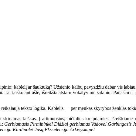
io: kablelį ar šauktuką? Užsienio kalbų pavyzdžiu dabar vis labiau lin
i. Tai laiško antraštė, išreikšta atskiru vokatyvinių sakiniu. Panašiai 
eikalauja teksto logika. Kablelis — per menkas skyrybos ženklas tokiai
iriamas laiškas. Į artimuosius, bičiulius kreipdamiesi išreiškiame
z.:
Gerbiamasis Pirmininke! Didžiai gerbiamas Vadove! Garbingasis Ju
encija Kardinole! Jūsų Ekscelencija Arkivyskupe!