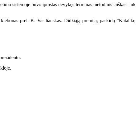
vietimo sistemoje buvo įprastas nevykęs terminas metodinis laiškas. Juk
lebonas prel. K. Vasiliauskas. Didžiąją premiją, paskirtą “Katalikų
prezidentu.
kloje.