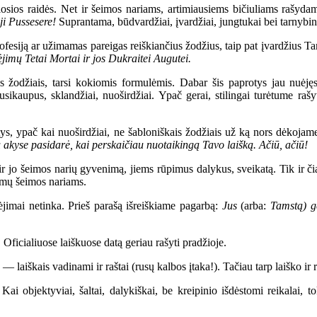
ios raidės. Net ir šeimos nariams, artimiausiems bičiuliams rašydami 
oji Pussesere!
Suprantama, būdvardžiai, įvardžiai, jungtukai bei tarnybin
iją ar užimamas pareigas reiškiančius žodžius, taip pat įvardžius Tams
jimų Tetai Mortai ir jos Dukraitei Augutei.
žodžiais, tarsi kokiomis formulėmis. Dabar šis paprotys jau nuėjęs 
usikaupus, sklandžiai, nuoširdžiai. Ypač gerai, stilingai turėtume rašy
s, ypač kai nuoširdžiai, ne šabloniškais žodžiais už ką nors dėkojam
 akyse pasidarė, kai perskaičiau nuotaikingą Tavo laišką. Ačiū, ačiū!
 jo šeimos narių gyvenimą, jiems rūpimus dalykus, sveikatą. Tik ir či
imų šeimos nariams.
jimai netinka. Prieš parašą išreiškiame pagarbą:
Jus
(arba:
Tamstą) ge
Oficialiuose laiškuose datą geriau rašyti pradžioje.
iškais vadinami ir raštai (rusų kalbos įtaka!). Tačiau tarp laiško ir ra
objektyviai, šaltai, dalykiškai, be kreipinio išdėstomi reikalai, tok