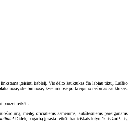
kstama įteisinti kablelį. Vis dėlto šauktukas čia labiau tiktų. Laiško
ir plakatuose, skelbimuose, kvietimuose po kreipinio rašomas šauktukas.
 pauzei reikšti.
 nuoširdumą, meilę; oficialiems asmenims, aukštesniems pareigūnams
biliate!
Didelę pagarbą įprasta reikšti tradiciškais lotyniškais žodžiais,