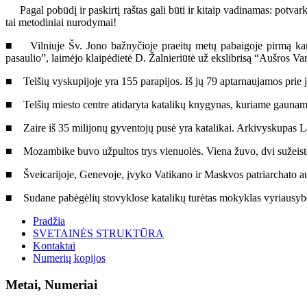
Pagal pobūdį ir paskirtį raštas gali būti ir kitaip vadinamas: potvark
tai metodiniai nurodymai!
■ Vilniuje Šv. Jono bažnyčioje praeitų metų pabaigoje pirmą kartą 
pasaulio”, laimėjo klaipėdietė D. Žalnieriūtė už ekslibrisą “Aušros Var
■ Telšių vyskupijoje yra 155 parapijos. Iš jų 79 aptarnaujamos prie 
■ Telšių miesto centre atidaryta katalikų knygynas, kuriame gaunamos
■ Zaire iš 35 milijonų gyventojų pusė yra katalikai. Arkivyskupas 
■ Mozambike buvo užpultos trys vienuolės. Viena žuvo, dvi sužeistos
■ Šveicarijoje, Genevoje, įvyko Vatikano ir Maskvos patriarchato au
■ Sudane pabėgėlių stovyklose katalikų turėtas mokyklas vyriausybė
Pradžia
SVETAINĖS STRUKTŪRA
Kontaktai
Numerių kopijos
Metai, Numeriai