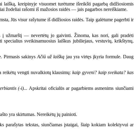
laišką, kreipinyje visuomet turėtume išreikšti pagarbą didžiosiomis
iai žodeliai rašomi iš mažosios raidės — jais pagarbos nereiškiame.
ta, Jūs visur rašytume iš didžiosios raidės. Taip galėtume pagerbti ir
į užmarštį — nevertėtų jo gaivinti. Žinoma, kas nori, gali pradėti
ti specialius sveikinamuosius laiškus jubiliejaus, vestuvių, krikštynų,
e. Pirmasis sakinys
Ačiū už laišką
jau yra virtęs įkyria formule. Daug
a reikėtų vengti nuvalkiotų klausimų:
kaip gyveni? kaip sveikata? kas
rbiantis (-i)...
Apskritai oficialūs ar pagarbiems asmenims siunčiami
što yra skirtumas. Nereikėtų jų painioti.
s parašytas tekstas, siunčiamas įstaigai, šiaip kokiam kolektyvui ar