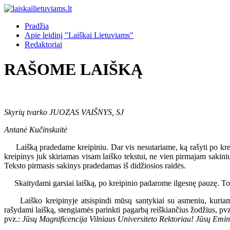
Pradžia
Apie leidinį "Laiškai Lietuviams"
Redaktoriai
RAŠOME LAIŠKĄ
Skyrių tvarko JUOZAS VAIŠNYS, SJ
Antanė Kučinskaitė
Laišką pradedame kreipiniu. Dar vis nesutariame, ką rašyti po kreipin
kreipinys juk skiriamas visam laiško tekstui, ne vien pirmajam sakiniu
Teksto pirmasis sakinys pradedamas iš didžiosios raidės.
Skaitydami garsiai laišką, po kreipinio padarome ilgesnę pauzę. To r
Laiško kreipinyje atsispindi mūsų santykiai su asmeniu, kuriam sk
rašydami laišką, stengiamės parinkti pagarbą reiškiančius žodžius, pv
pvz.:
Jūsų Magnificencija Vilniaus Universiteto Rektoriau! Jūsų Emin