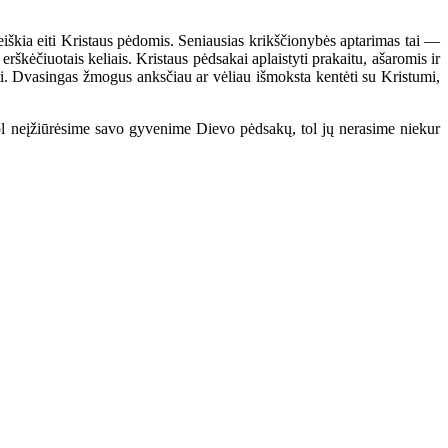
škia eiti Kristaus pėdomis. Seniausias krikščionybės aptarimas tai —
erškėčiuotais keliais. Kristaus pėdsakai aplaistyti prakaitu, ašaromis ir
nti. Dvasingas žmogus anksčiau ar vėliau išmoksta kentėti su Kristumi,
 neįžiūrėsime savo gyvenime Dievo pėdsakų, tol jų nerasime niekur