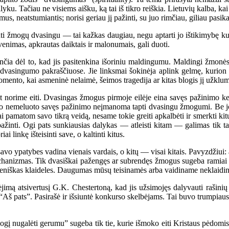
yku. Tačiau ne visiems aišku, ką tai iš tikro reiškia. Lietuvių kalba, 
 neatstumiantis; norisi geriau jį pažinti, su juo rimčiau, giliau pasika
mogų dvasingu — tai kažkas daugiau, negu aptarti jo ištikimybę kurios n
enimas, apkrautas daiktais ir malonumais, gali duoti.
a dėl to, kad jis pasitenkina išoriniu maldingumu. Maldingi žmonės i
dvasingumo pakraščiuose. Jie linksmai šokinėja aplink gelmę, kurion iš
 momento, kai asmeninė nelaimė, šeimos tragedija ar kitas blogis jį užklu
norime eiti. Dvasingas žmogus pirmoje eilėje eina savęs pažinimo keliu
kio nemeluoto savęs pažinimo neįmanoma tapti dvasingu žmogumi. Be jo
ai pamatom savo tikrą veidą, nesame tokie greiti apkalbėti ir smerkti ki
ipažinti. Ogi pats sunkiausias dalykas — atleisti kitam — galimas tik 
i linkę išteisinti save, o kaltinti kitus.
 ypatybes vadina vienais vardais, o kitų — visai kitais. Pavyzdžiui: aš
chanizmas. Tik dvasiškai pažengęs ar subrendęs žmogus sugeba ramiai ir
sdieniškas klaideles. Daugumas mūsų teisinamės arba vaidiname neklaidi
imą atsivertusį G.K. Chestertoną, kad jis užsimojęs dalyvauti rašini
Aš pats”. Pasirašė ir išsiuntė konkurso skelbėjams. Tai buvo trumpiausias
į nugalėti gerumu” sugeba tik tie, kurie išmoko eiti Kristaus pėdomis