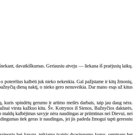
kant, davatkiškumas. Geriausiu atveju — liekana iš praėjusių laikų.
, o poterėlius kalbėti juk nieko nekenkia. Gal pažįstame ir kitų žmonių,
 į bažnyčią dieną naktį, o nieko gero nenuveikia. Dar mano esąs už kitus
 kuris spindėtų gerumo ir artimo meilės darbais, taip jau daug nėra.
žnai virsta kažkuo kitu. Šv. Kotrynos iš Sienos, Bažnyčios daktarės,
o maldų kalbėjimas savyje nėra naudingas ar priimtinas nei Dievui, nei
ingumas tiek geras ir naudingas, jei jis padeda žmogui tapti geresniu
raipsnių bei knygų, teikiama įvairių dvasingumo kursų, seminarų bei