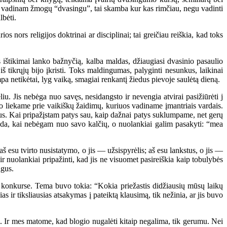
kai vadinam žmogų “dvasingu”, tai skamba kur kas rimčiau, negu vadinti
lbėti.
ors religijos doktrinai ar disciplinai; tai greičiau reiškia, kad toks
štikimai lanko bažnyčią, kalba maldas, džiaugiasi dvasinio pasaulio
 tikrųjų bijo įkristi. Toks maldingumas, palyginti nesunkus, laikinai
mpa netikėtai, lyg vaiką, smagiai renkantį žiedus pievoje saulėtą dieną.
. Jis nebėga nuo savęs, nesidangsto ir nevengia atvirai pasižiūrėti j
 liekame prie vaikiškų žaidimų, kuriuos vadiname įmantriais vardais.
tus. Kai pripažįstam patys sau, kaip dažnai patys suklumpame, net gerų
tada, kai nebėgam nuo savo kalčių, o nuolankiai galim pasakyti: “mea
 esu tvirto nusistatymo, o jis — užsispyrėlis; aš esu lankstus, o jis —
 nuolankiai pripažinti, kad jis ne visuomet pasireiškia kaip tobulybės
ngus.
ų konkurse. Tema buvo tokia: “Kokia priežastis didžiausių mūsų laikų
 ir tiksliausias atsakymas į pateiktą klausimą, tik nežinia, ar jis buvo
. Ir mes matome, kad blogio nugalėti kitaip negalima, tik gerumu. Nei