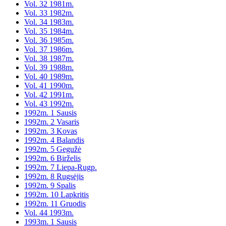
Vol. 32 1981m.
Vol. 33 1982m.
Vol. 34 1983m.
Vol. 35 1984m.
Vol. 36 1985m.
Vol. 37 1986m.
Vol. 38 1987m.
Vol. 39 1988m.
Vol. 40 1989m.
Vol. 41 1990m.
Vol. 42 1991m.
Vol. 43 1992m.
1992m. 1 Sausis
1992m. 2 Vasaris
1992m. 3 Kovas
1992m. 4 Balandis
1992m. 5 Gegužė
1992m. 6 Birželis
1992m. 7 Liepa-Rugp.
1992m. 8 Rugsėjis
1992m. 9 Spalis
1992m. 10 Lapkritis
1992m. 11 Gruodis
Vol. 44 1993m.
1993m. 1 Sausis