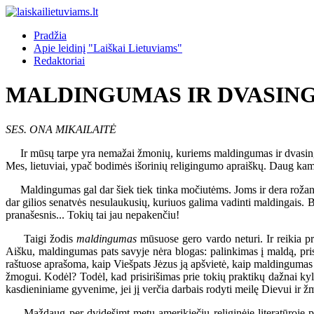
Pradžia
Apie leidinį "Laiškai Lietuviams"
Redaktoriai
MALDINGUMAS IR DVASIN
SES. ONA MIKAILAITĖ
Ir mūsų tarpe yra nemažai žmonių, kuriems maldingumas ir dvasingum
Mes, lietuviai, ypač bodimės išorinių religingumo apraiškų. Daug kam
Maldingumas gal dar šiek tiek tinka močiutėms. Joms ir dera rožantėlį p
dar gilios senatvės nesulaukusių, kuriuos galima vadinti maldingais. Be
pranašesnis... Tokių tai jau nepakenčiu!
Taigi žodis
maldingumas
mūsuose gero vardo neturi. Ir reikia pr
Aišku, maldingumas pats savyje nėra blogas: palinkimas į maldą, pri
raštuose aprašoma, kaip Viešpats Jėzus ją apšvietė, kaip maldingumas 
žmogui. Kodėl? Todėl, kad prisirišimas prie tokių praktikų dažnai ky
kasdieniniame gyvenime, jei jį verčia darbais rodyti meilę Dievui ir ž
Maždaug per dvidešimt metų amerikiečių religinėje literatūroje pap