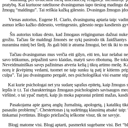
pratybų. Kai kuriuose rateliuose dvasingumas tapo tiesiog madingu dal
žmogų “maldingu”. Tai reiškia kažką gilesnio. Dvasingas žmogus įdomus,
Vienas autorius, Eugene H. Ciarlo, dvasingumą aptaria taip: vadinti ž
asmuo ieško kažko didesnio, vertingesnio, gilesnio negu kasdienis gyv
Šis autorius toliau dėsto, kad žmogaus religingumas dažnai nukenči
grožiu. Tačiau šie maldingi žmonės ne sykį pasirodo tik žaidžiantys 
nuramina mintį bei širdį. Jis gali būti ir atrama žmogui, bet tik iki to
Tačiau dvasingumas mus verčia eiti gilyn, eiti ten, kur nelabai net 
savo trūkumus, pripažinti savo klaidas, matyti savo ribotumą. Be to
Neveidmainiškas savęs pažinimas atveria kelią į tikrą artimo meilę. K
norų ir įkvėpimų vedami, tuomet ne taip sunku tą patį ir kitiems pr
culpa”. Tai jau dvasingumo pergalė, nes psichologiškai visi esame stipria
Kai kurie psichologai net yra sudarę sąrašus epitetų, kaip žmogus savo
lepšis ir t.t. Tai charakteringas žmogaus psichologinės savisaugos me
viršūnė, o tai ypač matyti, kaip jis moka paprastai priimti mažas, ka
Pasakojama apie garsų anglų žurnalistą, apologetą, į katalikų tikėj
pasaulio problemų”. Chestertonas į tą sudėtingą klausimą atsakė taip: “
tinkamai įvertintas. Blogio priežasčių ieškome visur, tik ne savyje.
Blogį matome visi. Blogį aptarti, pasmerkti sugebame visi. Bet “blog