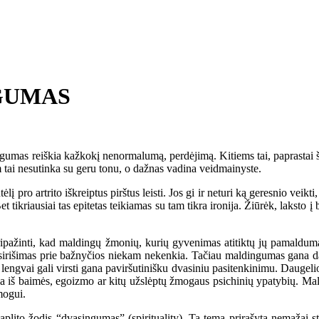
GUMAS
as reiškia kažkokį nenormalumą, perdėjimą. Kitiems tai, paprastai šne
 tai nesutinka su geru tonu, o dažnas vadina veidmainyste.
ro artrito iškreiptus pirštus leisti. Jos gi ir neturi ką geresnio veikti
t tikriausiai tas epitetas teikiamas su tam tikra ironija. Žiūrėk, laksto
ipažinti, kad maldingų žmonių, kurių gyvenimas atitiktų jų pamaldumą,
sirišimas prie bažnyčios niekam nekenkia. Tačiau maldingumas gana da
lengvai gali virsti gana paviršutinišku dvasiniu pasitenkinimu. Daugeli
la iš baimės, egoizmo ar kitų užslėptų žmogaus psichinių ypatybių. Mald
mogui.
lito žodis “dvasingumas” (spirituality). Ta tema prirašyta nemažai st