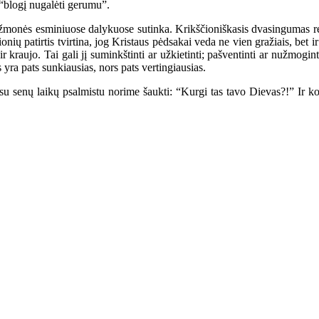
“blogį nugalėti gerumu”.
monės esminiuose dalykuose sutinka. Krikščioniškasis dvasingumas rei
ių patirtis tvirtina, jog Kristaus pėdsakai veda ne vien gražiais, bet ir 
 kraujo. Tai gali jį suminkštinti ar užkietinti; pašventinti ar nužmogi
yra pats sunkiausias, nors pats vertingiausias.
nų laikų psalmistu norime šaukti: “Kurgi tas tavo Dievas?!” Ir kol