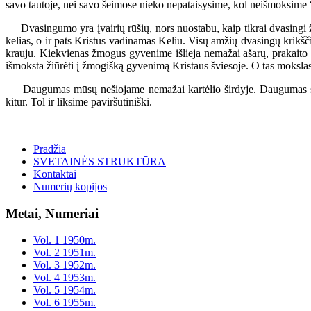
savo tautoje, nei savo šeimose nieko nepataisysime, kol neišmoksime 
Dvasingumo yra įvairių rūšių, nors nuostabu, kaip tikrai dvasingi ž
kelias, o ir pats Kristus vadinamas Keliu. Visų amžių dvasingų krikščion
krauju. Kiekvienas žmogus gyvenime išlieja nemažai ašarų, prakaito ir
išmoksta žiūrėti į žmogišką gyvenimą Kristaus šviesoje. O tas mokslas 
Daugumas mūsų nešiojame nemažai kartėlio širdyje. Daugumas su se
kitur. Tol ir liksime paviršutiniški.
Pradžia
SVETAINĖS STRUKTŪRA
Kontaktai
Numerių kopijos
Metai, Numeriai
Vol. 1 1950m.
Vol. 2 1951m.
Vol. 3 1952m.
Vol. 4 1953m.
Vol. 5 1954m.
Vol. 6 1955m.