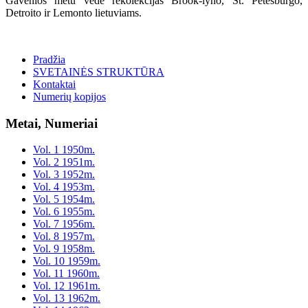
Gavėnios metu vedė rekolekcijas Brook-lyno, St. Petesburgo,
Detroito ir Lemonto lietuviams.
Pradžia
SVETAINĖS STRUKTŪRA
Kontaktai
Numerių kopijos
Metai, Numeriai
Vol. 1 1950m.
Vol. 2 1951m.
Vol. 3 1952m.
Vol. 4 1953m.
Vol. 5 1954m.
Vol. 6 1955m.
Vol. 7 1956m.
Vol. 8 1957m.
Vol. 9 1958m.
Vol. 10 1959m.
Vol. 11 1960m.
Vol. 12 1961m.
Vol. 13 1962m.