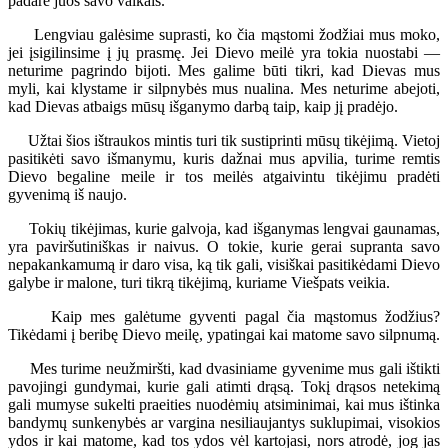
padarė juos savo vaikais.
Lengviau galėsime suprasti, ko čia mąstomi žodžiai mus moko,
jei įsigilinsime į jų prasmę. Jei Dievo meilė yra tokia nuostabi —
neturime pagrindo bijoti. Mes galime būti tikri, kad Dievas mus
myli, kai klystame ir silpnybės mus nualina. Mes neturime abejoti,
kad Dievas atbaigs mūsų išganymo darbą taip, kaip jį pradėjo.
Užtai šios ištraukos mintis turi tik sustiprinti mūsų tikėjimą. Vietoj
pasitikėti savo išmanymu, kuris dažnai mus apvilia, turime remtis
Dievo begaline meile ir tos meilės atgaivintu tikėjimu pradėti
gyvenimą iš naujo.
Tokių tikėjimas, kurie galvoja, kad išganymas lengvai gaunamas,
yra paviršutiniškas ir naivus. O tokie, kurie gerai supranta savo
nepakankamumą ir daro visa, ką tik gali, visiškai pasitikėdami Dievo
galybe ir malone, turi tikrą tikėjimą, kuriame Viešpats veikia.
Kaip mes galėtume gyventi pagal čia mąstomus žodžius?
Tikėdami į beribę Dievo meilę, ypatingai kai matome savo silpnumą.
Mes turime neužmiršti, kad dvasiniame gyvenime mus gali ištikti
pavojingi gundymai, kurie gali atimti drąsą. Tokį drąsos netekimą
gali mumyse sukelti praeities nuodėmių atsiminimai, kai mus ištinka
bandymų sunkenybės ar vargina nesiliaujantys suklupimai, visokios
ydos ir kai matome, kad tos ydos vėl kartojasi, nors atrodė, jog jas