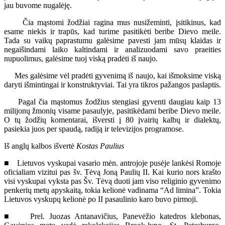
jau buvome nugalėję.
Čia mąstomi žodžiai ragina mus nusižeminti, įsitikinus, kad
esame niekis ir trapūs, kad turime pasitikėti beribe Dievo meile.
Tada su vaikų paprastumu galėsime pavesti jam mūsų klaidas ir
negaišindami laiko kaltindami ir analizuodami savo praeities
nupuolimus, galėsime tuoj viską pradėti iš naujo.
Mes galėsime vėl pradėti gyvenimą iš naujo, kai išmoksime viską
daryti išmintingai ir konstruktyviai. Tai yra tikros pažangos paslaptis.
Pagal čia mąstomus žodžius stengiasi gyventi daugiau kaip 13
milijonų žmonių visame pasaulyje, pasitikėdami beribe Dievo meile.
O tų žodžių komentarai, išversti į 80 įvairių kalbų ir dialektų,
pasiekia juos per spaudą, radiją ir televizijos programose.
Iš anglų kalbos išvertė
Kostas Paulius
■ Lietuvos vyskupai vasario mėn. antrojoje pusėje lankėsi Romoje
oficialiam vizitui pas šv. Tėvą Joną Paulių II. Kai kurio nors krašto
visi vyskupai vyksta pas Šv. Tėvą duoti jam viso religinio gyvenimo
penkerių metų apyskaitą, tokia kelionė vadinama “Ad limina”. Tokia
Lietuvos vyskupų kelionė po II pasaulinio karo buvo pirmoji.
■ Prel. Juozas Antanavičius, Panevėžio katedros klebonas,