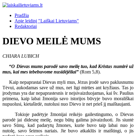
Pradžia
Apie leidinį "Laiškai Lietuviams"
Redaktoriai
DIEVO MEILĖ MUMS
CHIARA LUBICH
“O Dievas mums parodė savo meilę tuo, kad Kristus numirė už
mus, kai mes tebebuvome nusidėjėliai”
(Rom 5,8).
Kaip nepaprastai Dievas myli mus, Jėzus įrodė savo paklusnumu
Tėvui, aukodamas save už mus, net ligi mirties ant kryžiaus. Tas jo
įrodymas yra dar nepaprastesnis ir neįsivaizduojamas, kai šv. Paulius
primena, kaip labai žmonija savo istorijos būvyje buvo morališkai
nupuolusi, kietaširdė, nutolusi nuo Dievo ir net prieš jį maištaujanti.
Tokioje padėtyje žmonijai reikėjo gailestingumo, o Dievas
parodė jai didesnę meilę, negu būtų galima įsivaizduoti. Jis siuntė
savo Sūnų, kad padarytų žmones, kurie buvo taip labai nuo jo
nutolę, savo šeimos nariais. Jie buvo atkaklūs ir maištingi, o jis