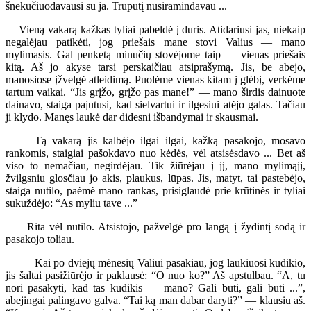
šnekučiuodavausi su ja. Truputį nusiramindavau ...
Vieną vakarą kažkas tyliai pabeldė į duris. Atidariusi jas, niekaip
negalėjau patikėti, jog priešais mane stovi Valius — mano
mylimasis. Gal penketą minučių stovėjome taip — vienas priešais
kitą. Aš jo akyse tarsi perskaičiau atsiprašymą. Jis, be abejo,
manosiose įžvelgė atleidimą. Puolėme vienas kitam į glėbį, verkėme
tartum vaikai. “Jis grįžo, grįžo pas mane!” — mano širdis dainuote
dainavo, staiga pajutusi, kad sielvartui ir ilgesiui atėjo galas. Tačiau
ji klydo. Manęs laukė dar didesni išbandymai ir skausmai.
Tą vakarą jis kalbėjo ilgai ilgai, kažką pasakojo, mosavo
rankomis, staigiai pašokdavo nuo kėdės, vėl atsisėsdavo ... Bet aš
viso to nemačiau, negirdėjau. Tik žiūrėjau į jį, mano mylimąjį,
žvilgsniu glosčiau jo akis, plaukus, lūpas. Jis, matyt, tai pastebėjo,
staiga nutilo, paėmė mano rankas, prisiglaudė prie krūtinės ir tyliai
sukuždėjo: “As myliu tave ...”
Rita vėl nutilo. Atsistojo, pažvelgė pro langą į žydintį sodą ir
pasakojo toliau.
— Kai po dviejų mėnesių Valiui pasakiau, jog laukiuosi kūdikio,
jis šaltai pasižiūrėjo ir paklausė: “O nuo ko?” Aš apstulbau. “A, tu
nori pasakyti, kad tas kūdikis — mano? Gali būti, gali būti ...”,
abejingai palingavo galva. “Tai ką man dabar daryti?” — klausiu aš.