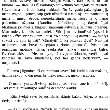
“Ką nori. Aš tavęs niekad nežadėjau vesti. O dabar išeik, tu man
trukdai” — ištarė. Aš iš siaubingo netikėtumo vos tegalėjau atsistoti.
Užverdama duris dar kartą maldaujančiu žvilgsniu pažvelgiau į jį,
mano svajonių princą, taip greit užmiršusį ir taip bjauriai paniekinusį
mane ir mūsų, atrodė, nepriekaištingą meilę. Išėjau iš jo namų
pažeminta, užgauta, įskaudinta. Nebežinojau, ką daryti. Ilgai
blaškiausi po miestą, klajojau siauromis gatvėmis, šalinausi praeivių.
Man rodės, kad visi su panieka žiūri į mane, ironiškai šypsosi ir
kužda kažką vienas kitam į ausį. “Ką daryti? Ką daryti?” — mintys
sukosi vis apie tą patį? “Gimdyti? O ką pasakys tėvai? Nuo pat
mažumės man buvo skiepijamas doros jausmas”. Prisiminiau
pražilusią motinos galvą, raukšlėtas rankas, pavargusį balsą,
išverktas akis ... “Ne, mamyte, aš tavęs neišduosiu, verčiau pati
kentėsiu už savo nuodėmes, bet tau gėdos nedarysiu“, —
nusprendžiau.
Eidama į ligoninę, aš vis raminau save: “Juk kūdikis dar mažutis,
galima sakyti, jo dar nėra. Jis nieko nežinos, nieko nesupras.
O mama yra ... Ji viską sužinos, pasmerks mane ir tą kūdikėlį.
Tad kam gi reikalingos kančios dėl mano klaidų”...
Rita žvelgė savo bejausmėmis akimis kažkur tolyn, o ašaros
riedėjo ir riedėjo ...
— Aš nužudžiau jį. Nužudžiau mažutį žmogelį, kuris jau turėjo