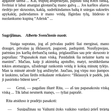
apgaubė tamsa ... Kai, truputį atsipeikėjau, pajutau šiltą Ritos ranką,
švelniai ir labai atsargiai glostančią mano galvą ... Jos karštos ašaros
riedėjo per skruostus, kaklą, sudrėkindamos baltą it sniegas suknelės
apykaklę, paliesdamos ir mano veidą. Išgirdau tylų, liūdesio ir
nuolankumo kupiną “Atleisk” ...
Sugrįžimas.
Alberto Svenčionio nuotr.
Staiga supratau, jog aš privalau padėti šiai merginai, mano
draugei, privalau ją išklausyti, paguosti, padrąsinti. Nusišypsojau,
paėmiau jos karštą drebančią ranką, priglaudžiau sau prie skruosto ir
paprašiau: “Papasakok man viską. Pasidalink šia nelaime kartu su
manimi”. Mačiau, kaip ji akimirką apstulbo, matyt, nesitikėdama
tokios atomazgos, užsidengė rankomis veidą ir kokią minutę tylėjo.
Man ta minutė atrodė lyg amžinybė. Jaučiau, jog virpu nuo įtampos
ir laukimo, tačiau širdis reikalaute reikalavo: “Išklausyk ir padėk, juk
ji pasirinko būtent tave”.
— Gerai, — pagaliau ištarė Rita, — aš tau papasakosiu viską
viską ... Tik labai nesmerk manęs, — tyliai paprašė.
Rita atsiduso ir pradėjo pasakoti:
— Susipažinau su Valiumi (toks vaikino vardas) prieš trejetą