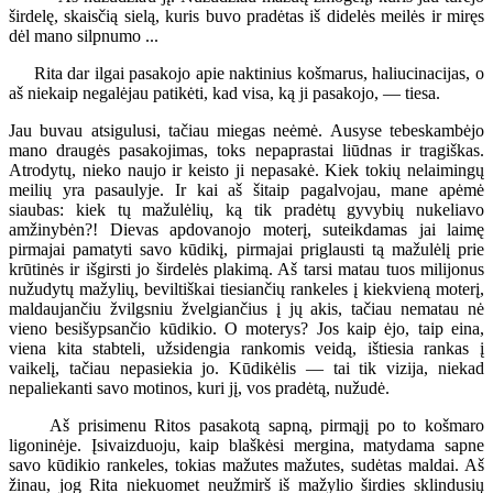
širdelę, skaisčią sielą, kuris buvo pradėtas iš didelės meilės ir miręs
dėl mano silpnumo ...
Rita dar ilgai pasakojo apie naktinius košmarus, haliucinacijas, o
aš niekaip negalėjau patikėti, kad visa, ką ji pasakojo, — tiesa.
Jau buvau atsigulusi, tačiau miegas neėmė. Ausyse tebeskambėjo
mano draugės pasakojimas, toks nepaprastai liūdnas ir tragiškas.
Atrodytų, nieko naujo ir keisto ji nepasakė. Kiek tokių nelaimingų
meilių yra pasaulyje. Ir kai aš šitaip pagalvojau, mane apėmė
siaubas: kiek tų mažulėlių, ką tik pradėtų gyvybių nukeliavo
amžinybėn?! Dievas apdovanojo moterį, suteikdamas jai laimę
pirmajai pamatyti savo kūdikį, pirmajai priglausti tą mažulėlį prie
krūtinės ir išgirsti jo širdelės plakimą. Aš tarsi matau tuos milijonus
nužudytų mažylių, beviltiškai tiesiančių rankeles į kiekvieną moterį,
maldaujančiu žvilgsniu žvelgiančius į jų akis, tačiau nematau nė
vieno besišypsančio kūdikio. O moterys? Jos kaip ėjo, taip eina,
viena kita stabteli, užsidengia rankomis veidą, ištiesia rankas į
vaikelį, tačiau nepasiekia jo. Kūdikėlis — tai tik vizija, niekad
nepaliekanti savo motinos, kuri jį, vos pradėtą, nužudė.
Aš prisimenu Ritos pasakotą sapną, pirmąjį po to košmaro
ligoninėje. Įsivaizduoju, kaip blaškėsi mergina, matydama sapne
savo kūdikio rankeles, tokias mažutes mažutes, sudėtas maldai. Aš
žinau, jog Rita niekuomet neužmirš iš mažylio širdies sklindusių