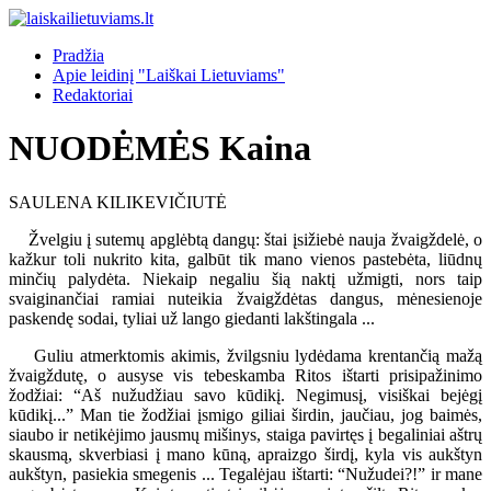
Pradžia
Apie leidinį "Laiškai Lietuviams"
Redaktoriai
NUODĖMĖS Kaina
SAULENA KILIKEVIČIUTĖ
Žvelgiu į sutemų apglėbtą dangų: štai įsižiebė nauja žvaigždelė, o
kažkur toli nukrito kita, galbūt tik mano vienos pastebėta, liūdnų
minčių palydėta. Niekaip negaliu šią naktį užmigti, nors taip
svaiginančiai ramiai nuteikia žvaigždėtas dangus, mėnesienoje
paskendę sodai, tyliai už lango giedanti lakštingala ...
Guliu atmerktomis akimis, žvilgsniu lydėdama krentančią mažą
žvaigždutę, o ausyse vis tebeskamba Ritos ištarti prisipažinimo
žodžiai: “Aš nužudžiau savo kūdikį. Negimusį, visiškai bejėgį
kūdikį...” Man tie žodžiai įsmigo giliai širdin, jaučiau, jog baimės,
siaubo ir netikėjimo jausmų mišinys, staiga pavirtęs į begaliniai aštrų
skausmą, skverbiasi į mano kūną, apraizgo širdį, kyla vis aukštyn
aukštyn, pasiekia smegenis ... Tegalėjau ištarti: “Nužudei?!” ir mane