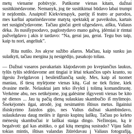
metų viename pobūvyje. Patikome vienas kitam, dažnai
susitikinėdavome. Nemanyk, jog tie susitikimai būdavo labai trumpi
ir neįdomūs. Anaiptol! Kiekvienąsyk, parėję iš teatro ar parodos,
mes karštai aptarinėdavome matytą spektaklį ar paveikslus, kartais
net susiginčydavome. Tačiau ginčai greit užgesdavo, aišku, Valiaus
dėka. Jis nusišypsodavo, paglostydavo mano galvą, įdėmiai ir rimtai
pažvelgdavo į akis ir tardavo: “Na, gerai jau, gerai. Tegu bus taip,
kaip tu nori, angeliuk”.
Rita nutilo. Jos akyse sužibo ašaros. Mačiau, kaip sunku jas
sulaikyti, tačiau mergina jų nesigėdijo, pasakojo toliau.
— Dažnai vasaros pavakariais klajodavom po kvepiančius laukus,
tylūs tylūs sėdėdavome ant tingiai ir lėtai tekančios upės kranto, su
ilgesiu žvelgdavon į besileidžiančią saulę. Mes, kaip aš tuomet
maniau, iš tiesų mylėjome vienas kitą. Gal ne tiek fizine, kiek
dvasine meile. Nelauktai jam teko išvykti į tolimą komandiruotę.
Verkėme abu, nes netikėjome, jog galėsime išgyventi vienas be kito
nė dienos ... Jau tą pačią dieną sulaukiau skambučio iš mylimojo.
Šnekėjomės ilgai, atrodė, jog nesimatėm ištisus metus. Ilgainiui
išsiskyrimo žaizdos gijo, nes Valius dažnai skambindavo,
sulaukdavau daug meilės ir ilgesio kupinų laiškų. Tačiau po keleto
mėnesių skambučiai ir laiškai staiga dingo. Nežinojau, ką ir
begalvoti: gal kas atsitiko, o gal kitą merginą susirado? Vijau šalin
tokias mintis, ištisas valandas žiūrėdavau į Valiaus fotografiją,