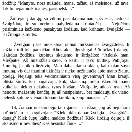
žodžių: “Manyte, nors nužudei mane, tačiau aš melsiuosi už tave.
Tik tu nepamiršk manęs, pasimelsk ...”
Žiūrėjau į dangų, su viltimi pasitikdama naują, šviesią, nedrąsią
žvaigždutę ir su nerimu palydėdama krintančią ... Nejučiom
prisiminiau kažkieno pasakytus žodžius, kad krintanti žvaigždė —
tai žmogaus mirtis.
Žvelgiau į tas nuostabiai ramiai mirksinčias žvaigždeles. Ir
kažkur toli toli pamačiau Ritos akis, ilgesingai žiūrinčias į dangų,
išgirdau žodžius, kupinus skausmo ir širdgėlos: “Atleisk man,
Viešpatie. Aš nužudžiau savo, o kartu ir tavo kūdikį. Pabijojau
žmonių, jų piktų liežuvių. Man dabar dar sunkiau, kai matau savo
motiną, vis dar manimi tikinčią ir nieko nežinančią apie mano žiaurų
poelgį. Nejaugi teks veidmainiauti visą gyvenimą?! Man krauju
plūsta širdis, kai pagalvoju, kokį skausmą turėjo iškentėti mano
vaikelis, niekuo nekaltas, tyras it ašara. Viešpatie, atleisk man. Aš
nenoriu mažesnių kančių, jų aš nusipelniau, bet maldauju tik vieno:
neleisk žūti nė vienam tokiam kūdikiui, kaip manasis ...”
Tik žodžiai nuskambėjo taip garsiai ir aiškiai, jog aš nejučiom
krūptelėjau ir pagalvojau: “Kiek akių dabar žvelgia į žvaigždėtą
dangų? Kiek lūpų kalba maldos žodžius? Kiek širdžių dejuoja iš
skausmo ir nevilties? Kas besuskaičiuos ...”