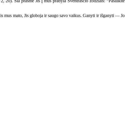
, 20). Šia prasme Jis į mus prabyla Šventraščio žodžiais: “Pasilikite
 mus mato, Jis globoja ir saugo savo vaikus. Ganyti ir išganyti — Jo