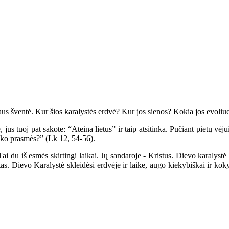
 šventė. Kur šios karalystės erdvė? Kur jos sienos? Kokia jos evoliuc
oj pat sakote: “Ateina lietus” ir taip atsitinka. Pučiant pietų vėjui, jūs
laiko prasmės?” (Lk 12, 54-56).
u iš esmės skirtingi laikai. Jų sandaroje - Kristus. Dievo karalystė gi
tautas. Dievo Karalystė skleidėsi erdvėje ir laike, augo kiekybiškai ir k