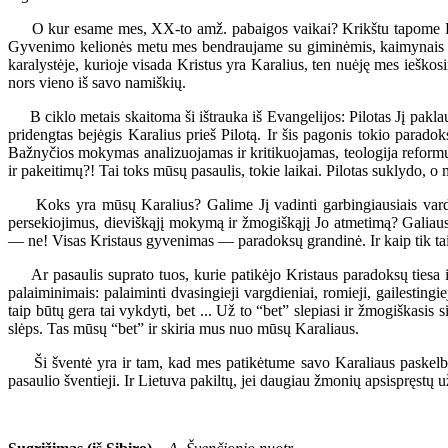
O kur esame mes, XX-to amž. pabaigos vaikai? Krikštu tapome Dievo tau
Gyvenimo kelionės metu mes bendraujame su giminėmis, kaimynais ir ši
karalystėje, kurioje visada Kristus yra Karalius, ten nuėję mes ieškos
nors vieno iš savo namiškių.
B ciklo metais skaitoma ši ištrauka iš Evangelijos: Pilotas Jį paklaus
pridengtas bejėgis Karalius prieš Pilotą. Ir šis pagonis tokio paradok
Bažnyčios mokymas analizuojamas ir kritikuojamas, teologija reformuo
ir pakeitimų?! Tai toks mūsų pasaulis, tokie laikai. Pilotas suklydo, o
Koks yra mūsų Karalius? Galime Jį vadinti garbingiausiais vardais ir
persekiojimus, dieviškąjį mokymą ir žmogiškąjį Jo atmetimą? Galiausia
— ne! Visas Kristaus gyvenimas — paradoksų grandinė. Ir kaip tik tai 
Ar pasaulis suprato tuos, kurie patikėjo Kristaus paradoksų tiesa ir
palaiminimais: palaiminti dvasingieji vargdieniai, romieji, gailestin
taip būtų gera tai vykdyti, bet ... Už to “bet” slepiasi ir žmogiškasis 
slėps. Tas mūsų “bet” ir skiria mus nuo mūsų Karaliaus.
Ši šventė yra ir tam, kad mes patikėtume savo Karaliaus paskelbtais 
pasaulio šventieji. Ir Lietuva pakiltų, jei daugiau žmonių apsispręstų 