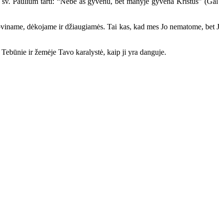
u šv. Paulium tarti: “Nebe aš gyvenu, bet manyje gyvena Kristus” (Gal 2
iname, dėkojame ir džiaugiamės. Tai kas, kad mes Jo nematome, bet Jis
 Tebūnie ir žemėje Tavo karalystė, kaip ji yra danguje.