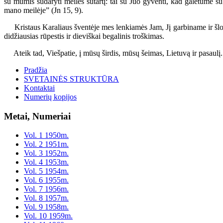
su mumis sudaryti meilės sutartį: tai su Juo gyventi, kad galėtume s
mano meilėje” (Jn 15, 9).
Kristaus Karaliaus šventėje mes lenkiamės Jam, Jį garbiname ir šlov
didžiausias rūpestis ir dieviškai begalinis troškimas.
Ateik tad, Viešpatie, į mūsų širdis, mūsų šeimas, Lietuvą ir pasaulį.
Pradžia
SVETAINĖS STRUKTŪRA
Kontaktai
Numerių kopijos
Metai, Numeriai
Vol. 1 1950m.
Vol. 2 1951m.
Vol. 3 1952m.
Vol. 4 1953m.
Vol. 5 1954m.
Vol. 6 1955m.
Vol. 7 1956m.
Vol. 8 1957m.
Vol. 9 1958m.
Vol. 10 1959m.