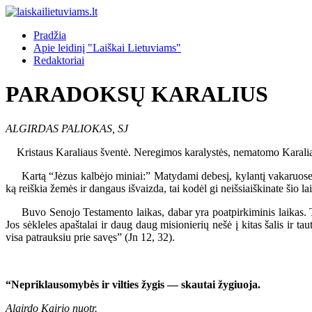
Pradžia
Apie leidinį "Laiškai Lietuviams"
Redaktoriai
PARADOKSŲ KARALIUS
ALGIRDAS PALIOKAS, SJ
Kristaus Karaliaus šventė. Neregimos karalystės, nematomo Karaliaus
Kartą “Jėzus kalbėjo miniai:” Matydami debesį, kylantį vakaruose, jūs tu
ką reiškia žemės ir dangaus išvaizda, tai kodėl gi neišsiaiškinate šio 
Buvo Senojo Testamento laikas, dabar yra poatpirkiminis laikas. Tai d
Jos sėkleles apaštalai ir daug daug misionierių nešė į kitas šalis ir 
visa patrauksiu prie savęs” (Jn 12, 32).
“Nepriklausomybės ir vilties žygis — skautai žygiuoja.
Algirdo Kairio nuotr.