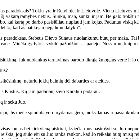
us paradoksais? Tokių yra ir išeivijoje, ir Lietuvoje. Viena Lietuvos mi
kad šį vakarą ramybės nebus. Sunku, man, sunku ir jam. Be galo trokštu ti
ebo, kai kartą po darbo pasisiūliau nuplauti jam kojas. Padariau viską kaip
 dėl to, kad aš patikėjau negalimu dalyku”.
paradoksas. Stebėtis Dievo Sūnaus nuolankumu būtų per maža. Tai baigęs
 prasme. Minėta gydytoja vykdė pažodžiui — padėjo. Nesvarbu, kaip mes
sitikimą. Juk nuolankus tarnavimas parodo tikrąją žmogaus vertę ir jo 
ius?
kėsinimų, neturiu jokių baimių dėl dabarties ar ateities.
is Kristus. Ką jam padariau, savo Karaliui padarau.
ą ir seku Juo.
jai, Jis meile spinduliavo darydamas gera, mokydamas ir pasiaukodama
sas tautas bei kiekvieną atskirai, kviečia mus pasirašyti su Juo nepuol
eiškia, jog siūlo eiti su Juo ranka rankon, kad Jo reikalai būtų mūsų reika