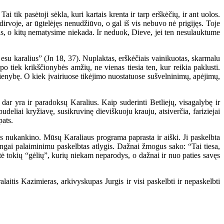
ik pasėtoji sėkla, kuri kartais krenta ir tarp erškėčių, ir ant uolos.
rvoje, ar ūgtelėjęs nenudžiūvo, o gal iš vis nebuvo nė prigijęs. Toje
teis, o kitų nematysime niekada. Ir neduok, Dieve, jei ten nesulauktume
 esu karalius” (Jn 18, 37). Nuplaktas, erškėčiais vainikuotas, skarmalu
po tiek krikščionybės amžių, ne vienas tiesia ten, kur reikia paklusti.
ienybę. O kiek įvairiuose tikėjimo nuostatuose sušvelninimų, apėjimų,
dar yra ir paradoksų Karalius. Kaip suderinti Betliejų, visagalybę ir
eliai kryžiavę, susikruvinę dieviškuoju krauju, atsiverčia, fariziejai
pats.
os nukankino. Mūsų Karaliaus programa paprasta ir aiški. Ji paskelbta
mingai palaiminimu paskelbtas atlygis. Dažnai žmogus sako: “Tai tiesa,
okštė tokių “gėlių”, kurių niekam neparodys, o dažnai ir nuo paties savęs
itis Kazimieras, arkivyskupas Jurgis ir visi paskelbti ir nepaskelbti