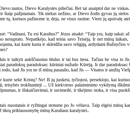
tos, Dievo Karalystės piliečiai. Bet tai anaiptol dar ne viskas. Tai t
aip pažįstamais. Tik niekas nežino, ar Dievo žodis gyvas jų sielos di
ime tų, kuriuos pažinome ir, deja, ne visus rasime. Vieni jų apsivalę a
ė: “Vadinasi, Tu esi Karalius?” Jėzus atsakė: “Taip yra, kaip sakai: aš
so nesuprato. Nepatikėjo, kad teisia savo Teisėją. Ir net mūsų laikais, 
jama, kai kurie kuria ir skleidžia savo religiją, ardydami Bažnyčios v
 mes?
 taikyti aukščiausius titulus ir tai bus tiesa. Tačiau be visa to Jis 
i paradoksų paradoksas: kūriniai nužudo Kūrėją. Ir dar paradoksas: bud
rodo, kad Jis yra ne iš mūsų pasaulio, kad Jis — Visatos ir amžių Vieš
 kurie sekė Kristų? Ne! Iš jų juokėsi, tyčiojosi, persekiojo, kai kuriu
gieji, teisybės trokštantieji ... Už kiekvieno palaiminimo vykdymą iškil
silpnumas, ir išskaičiavimai, ir savimeilė, ir tikėjimo stoka, ir visa pu
nuostatais ir ryžtingai stotume po Jo vėliava. Taip elgėsi mūsų karala
už tikrą priklausomybę mūsų Karaliaus karalystei..