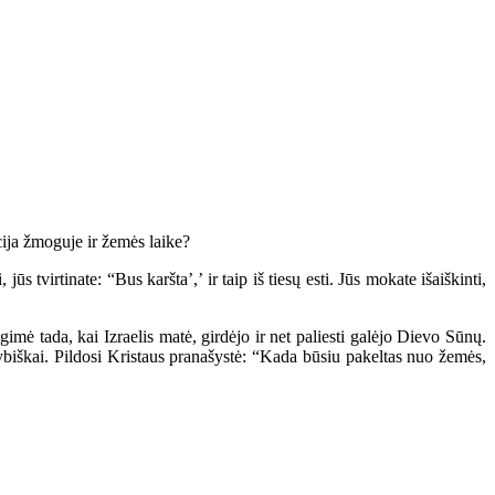
ija žmoguje ir žemės laike?
 tvirtinate: “Bus karšta’,’ ir taip iš tiesų esti. Jūs mokate išaiškinti,
mė tada, kai Izraelis matė, girdėjo ir net paliesti galėjo Dievo Sūnų.
okybiškai. Pildosi Kristaus pranašystė: “Kada būsiu pakeltas nuo žemės,