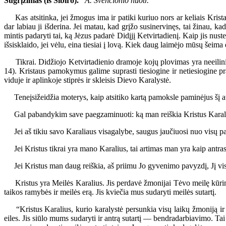
Sugrįžimas (iš Sibiro).
A. Švenčionio nuotr.
Kas atsitinka, jei žmogus ima ir patiki kuriuo nors ar keliais Krista
dar labiau ji išderina. Jei matau, kad grįžo susinervinęs, tai žinau, 
mintis padaryti tai, ką Jėzus padarė Didįjį Ketvirtadienį. Kaip jis nust
išsisklaido, jei vėlu, eina tiesiai į lovą. Kiek daug laimėjo mūsų šeima
Tikrai. Didžiojo Ketvirtadienio dramoje kojų plovimas yra neeilinis 
14). Kristaus pamokymus galime suprasti tiesiogine ir netiesiogine
viduje ir aplinkoje stiprės ir skleisis Dievo Karalystė.
Teneįsižeidžia moterys, kaip atsitiko kartą pamoksle paminėjus šį at
Gal pabandykim save paegzaminuoti: ką man reiškia Kristus Karal
Jei aš tikiu savo Karaliaus visagalybe, saugus jaučiuosi nuo visų pasi
Jei Kristus tikrai yra mano Karalius, tai artimas man yra kaip antras
Jei Kristus man daug reiškia, aš priimu Jo gyvenimo pavyzdį, Jį vis
Kristus yra Meilės Karalius. Jis perdavė žmonijai Tėvo meilę kūrini
taikos ramybės ir meilės erą. Jis kviečia mus sudaryti meilės sutartį.
“Kristus Karalius, kurio karalystė persunkia visų laikų žmoniją ir vi
eiles. Jis siūlo mums sudaryti ir antrą sutartį — bendradarbiavimo. Tai r