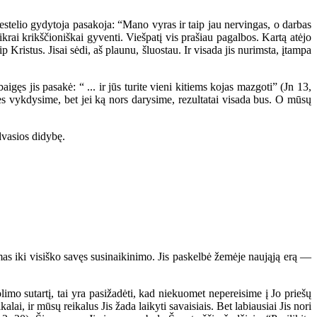
estelio gydytoja pasakoja: “Mano vyras ir taip jau nervingas, o darbas
krai krikščioniškai gyventi. Viešpatį vis prašiau pagalbos. Kartą atėjo
 Kristus. Jisai sėdi, aš plaunu, šluostau. Ir visada jis nurimsta, įtampa
 jis pasakė: “ ... ir jūs turite vieni kitiems kojas mazgoti” (Jn 13,
 vykdysime, bet jei ką nors darysime, rezultatai visada bus. O mūsų
dvasios didybę.
s iki visiško savęs susinaikinimo. Jis paskelbė žemėje naująją erą —
imo sutartį, tai yra pasižadėti, kad niekuomet nepereisime į Jo priešų
lai, ir mūsų reikalus Jis žada laikyti savaisiais. Bet labiausiai Jis nori