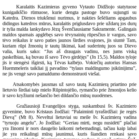
Karalaitis Kazimieras gyveno Vytauto Didžiojo statytuose
kunigaikščio rūmuose, kurie dengta pastoge buvo sujungti su
Katedra. Dienos triukšmui nurimus, ir nakties šešėliams apgaubus
didingus katedros mūrus, karalaitis priglusdavo prie uždarų jos durų
ir tylia malda lankydavo Jėzų Švenčiausiame Sakramente. Galingais
maldos sparnais apglėbęs savo tėvynainių rūpesčius ir vargus, savo
tėvo reikalus ir savo paties jaunos širdies svajones, jis siuntė Tam,
kuriam rūpi žmonių ir tautų likimai, kad suderintų juos su Dievo
valia, kuris sako: “Jus aš draugais vadinu, nes jums viską
paskelbiau, ką buvau iš savo Tėvo girdėjęs” (Jn 15,5). Maldos tyloje
jis ir stengėsi išgirsti, ką Tėvas kalbėjo. Vokiečių autorius Hansas
Huemmeleris taikliai jį pavadino “tylaus maldingumo įsikūnijimu”,
ne jis vengė savo pamaldumo demonstruoti viešai.
Atsakomybės jausmas už savo tautą Kazimierą priartino prie
lietuvio širdiai taip mielo Rūpintojėlio, rymančio prie žmonijos kelio
ir savo kryžiumi nešančio bei dildančio mūsų nuodėmes.
Gražiausioji Evangelijos styga, suskambusi šv. Kazimiero
gyvenime, buvo Kristaus žodžiai: “Palaiminti tyraširdžiai: jie regės
Dievą” (Mt 8). Neveltui lietuviai su meile šv. Kazimierą vadina
“tyruoju angelu”. Jo žodžiai: “Geriau mirti, negu nusidėti” plačiai
yra žinomi ir nors daugelio laikomi nebemadingi, tačiau kaip labai
jie yra reikalingi mūsų jaunimui, kuris šiandien renkasi savo