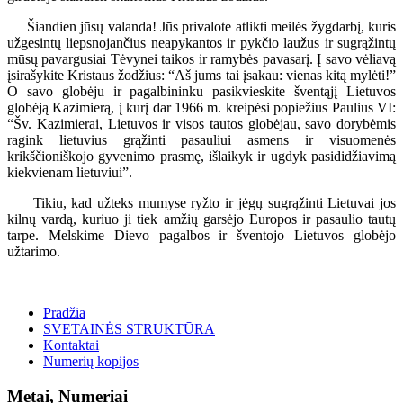
Šiandien jūsų valanda! Jūs privalote atlikti meilės žygdarbį, kuris
užgesintų liepsnojančius neapykantos ir pykčio laužus ir sugrąžintų
mūsų pavargusiai Tėvynei taikos ir ramybės pavasarį. Į savo vėliavą
įsirašykite Kristaus žodžius: “Aš jums tai įsakau: vienas kitą mylėti!”
O savo globėju ir pagalbininku pasikvieskite šventąjį Lietuvos
globėją Kazimierą, į kurį dar 1966 m. kreipėsi popiežius Paulius VI:
“Šv. Kazimierai, Lietuvos ir visos tautos globėjau, savo dorybėmis
ragink lietuvius grąžinti pasauliui asmens ir visuomenės
krikščioniškojo gyvenimo prasmę, išlaikyk ir ugdyk pasididžiavimą
kiekvienam lietuviui”.
Tikiu, kad užteks mumyse ryžto ir jėgų sugrąžinti Lietuvai jos
kilnų vardą, kuriuo ji tiek amžių garsėjo Europos ir pasaulio tautų
tarpe. Melskime Dievo pagalbos ir šventojo Lietuvos globėjo
užtarimo.
Pradžia
SVETAINĖS STRUKTŪRA
Kontaktai
Numerių kopijos
Metai, Numeriai