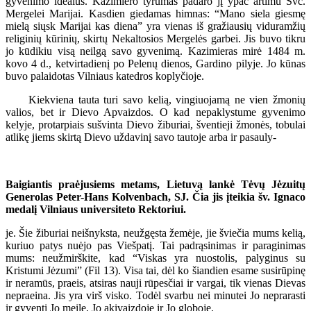
gyvenimo idealus. Kazimiero tyrumas padaro jį ypač artimu Švč.
Mergelei Marijai. Kasdien giedamas himnas: “Mano siela giesmę
mielą siųsk Marijai kas diena” yra vienas iš gražiausių viduramžių
religinių kūrinių, skirtų Nekaltosios Mergelės garbei. Jis buvo tikru
jo kūdikiu visą neilgą savo gyvenimą. Kazimieras mirė 1484 m.
kovo 4 d., ketvirtadienį po Pelenų dienos, Gardino pilyje. Jo kūnas
buvo palaidotas Vilniaus katedros koplyčioje.
Kiekviena tauta turi savo kelią, vingiuojamą ne vien žmonių
valios, bet ir Dievo Apvaizdos. O kad nepaklystume gyvenimo
kelyje, protarpiais sušvinta Dievo žiburiai, šventieji žmonės, tobulai
atlikę jiems skirtą Dievo uždavinį savo tautoje arba ir pasauly-
Baigiantis praėjusiems metams, Lietuvą lankė Tėvų Jėzuitų
Generolas Peter-Hans Kolvenbach, SJ. Čia jis įteikia šv. Ignaco
medalį Vilniaus universiteto Rektoriui.
je. Šie žiburiai neišnyksta, neužgęsta žemėje, jie šviečia mums kelią,
kuriuo patys nuėjo pas Viešpatį. Tai padrąsinimas ir paraginimas
mums: neužmirškite, kad “Viskas yra nuostolis, palyginus su
Kristumi Jėzumi” (Fil 13). Visa tai, dėl ko šiandien esame susirūpinę
ir neramūs, praeis, atsiras nauji rūpesčiai ir vargai, tik vienas Dievas
nepraeina. Jis yra virš visko. Todėl svarbu nei minutei Jo neprarasti
ir gyventi Jo meile, Jo akivaizdoje ir Jo globoje.