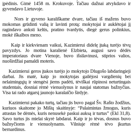
įpėdinis. Gimė 1458 m. Krokuvoje. Tačiau dažnai atvykdavo ir
gyvendavo Lietuvoje.
Nors ir gyveno karališkame dvare, tačiau iš mažens buvo
mokomas grūdinti valią ir lavinti protą: mokytojai ir auklėtojai jį
ragindavo anksti keltis, pratino tvardytis, diegė gerus polinkius,
mokė iškalbos meno.
Kaip ir kiekvienam vaikui, Kazimierui didelę įtaką turėjo tėvų
pavyzdys. Jo motina karalienė Elzbieta, augusi savo dėdės
imperatoriaus dvare Vienoje, buvo išsilavinusi, stiprios valios,
nuoširdžiai pamaldi moteris.
Kazimierui geros įtakos turėjo jo mokytojo Dlugošo labdaringieji
darbai. Jis matė, kaip jo mokytojas gailėjosi vargdienių bei
nelaimingųjų ir stengėsi jiems padėti, tėviškai rūpinosi neturtingais
studentais, dosniai rėmė vienuolynus ir naujai statomas bažnyčias.
Visa tai rado atgarsį jaunojo karalaičio širdyje.
Kazimierui pakako turtų, tačiau jis buvo pagal Šv. Rašto žodžius,
kuriuos skaitome jo Mišių skaitinyje: “Palaimintas žmogus, kuris
atrastas be dėmės, kuris nenusekė paskui auksą ir turtus” (Ekl 31,8).
Savo turtus jis mielai skyrė labdarai. Kaip ir jo tėvas, dosnus buvo
bažnyčioms ir vienuolynams. Vilniuje rėmė tėvo įkurtus
bernardinus.