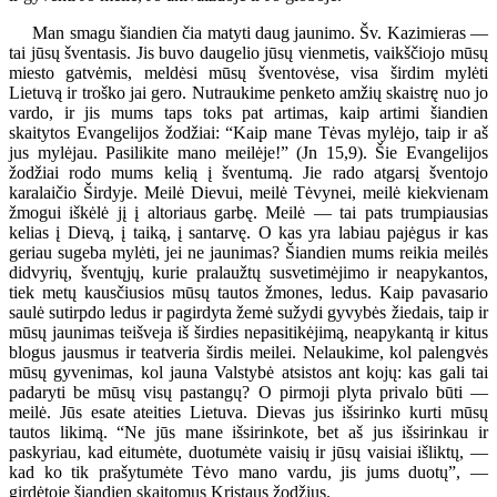
Man smagu šiandien čia matyti daug jaunimo. Šv. Kazimieras —
tai jūsų šventasis. Jis buvo daugelio jūsų vienmetis, vaikščiojo mūsų
miesto gatvėmis, meldėsi mūsų šventovėse, visa širdim mylėti
Lietuvą ir troško jai gero. Nutraukime penketo amžių skaistrę nuo jo
vardo, ir jis mums taps toks pat artimas, kaip artimi šiandien
skaitytos Evangelijos žodžiai: “Kaip mane Tėvas mylėjo, taip ir aš
jus mylėjau. Pasilikite mano meilėje!” (Jn 15,9). Šie Evangelijos
žodžiai rodo mums kelią į šventumą. Jie rado atgarsį šventojo
karalaičio Širdyje. Meilė Dievui, meilė Tėvynei, meilė kiekvienam
žmogui iškėlė jį į altoriaus garbę. Meilė — tai pats trumpiausias
kelias į Dievą, į taiką, į santarvę. O kas yra labiau pajėgus ir kas
geriau sugeba mylėti, jei ne jaunimas? Šiandien mums reikia meilės
didvyrių, šventųjų, kurie pralaužtų susvetimėjimo ir neapykantos,
tiek metų kausčiusios mūsų tautos žmones, ledus. Kaip pavasario
saulė sutirpdo ledus ir pagirdyta žemė sužydi gyvybės žiedais, taip ir
mūsų jaunimas teišveja iš širdies nepasitikėjimą, neapykantą ir kitus
blogus jausmus ir teatveria širdis meilei. Nelaukime, kol palengvės
mūsų gyvenimas, kol jauna Valstybė atsistos ant kojų: kas gali tai
padaryti be mūsų visų pastangų? O pirmoji plyta privalo būti —
meilė. Jūs esate ateities Lietuva. Dievas jus išsirinko kurti mūsų
tautos likimą. “Ne jūs mane išsirinkote, bet aš jus išsirinkau ir
paskyriau, kad eitumėte, duotumėte vaisių ir jūsų vaisiai išliktų, —
kad ko tik prašytumėte Tėvo mano vardu, jis jums duotų”, —
girdėtoje šiandien skaitomus Kristaus žodžius.