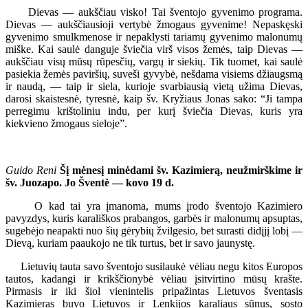
Dievas — aukščiau visko! Tai šventojo gyvenimo programa.
Dievas — aukščiausioji vertybė žmogaus gyvenime! Nepaskęski
gyvenimo smulkmenose ir nepaklysti tariamų gyvenimo malonumų
miške. Kai saulė danguje šviečia virš visos žemės, taip Dievas —
aukščiau visų mūsų rūpesčių, vargų ir siekių. Tik tuomet, kai saulė
pasiekia žemės paviršių, suveši gyvybė, nešdama visiems džiaugsmą
ir naudą, — taip ir siela, kurioje svarbiausią vietą užima Dievas,
darosi skaistesnė, tyresnė, kaip šv. Kryžiaus Jonas sako: “Ji tampa
perregimu krištoliniu indu, per kurį šviečia Dievas, kuris yra
kiekvieno žmogaus sieloje”.
Guido Reni
Šį mėnesį minėdami šv. Kazimierą, neužmirškime ir
šv. Juozapo. Jo Šventė — kovo 19 d.
O kad tai yra įmanoma, mums įrodo šventojo Kazimiero
pavyzdys, kuris karališkos prabangos, garbės ir malonumų apsuptas,
sugebėjo neapakti nuo šių gėrybių žvilgesio, bet surasti didįjį lobį —
Dievą, kuriam paaukojo ne tik turtus, bet ir savo jaunystę.
Lietuvių tauta savo šventojo susilaukė vėliau negu kitos Europos
tautos, kadangi ir krikščionybė vėliau įsitvirtino mūsų krašte.
Pirmasis ir iki šiol vienintelis pripažintas Lietuvos šventasis
Kazimieras buvo Lietuvos ir Lenkijos karaliaus sūnus, sosto