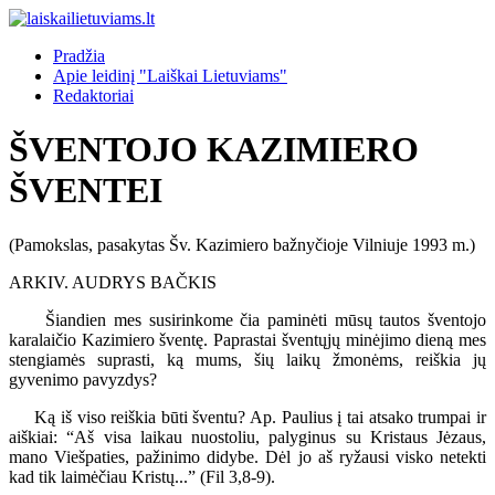
Pradžia
Apie leidinį "Laiškai Lietuviams"
Redaktoriai
ŠVENTOJO KAZIMIERO
ŠVENTEI
(Pamokslas, pasakytas Šv. Kazimiero bažnyčioje Vilniuje 1993 m.)
ARKIV. AUDRYS BAČKIS
Šiandien mes susirinkome čia paminėti mūsų tautos šventojo
karalaičio Kazimiero šventę. Paprastai šventųjų minėjimo dieną mes
stengiamės suprasti, ką mums, šių laikų žmonėms, reiškia jų
gyvenimo pavyzdys?
Ką iš viso reiškia būti šventu? Ap. Paulius į tai atsako trumpai ir
aiškiai: “Aš visa laikau nuostoliu, palyginus su Kristaus Jėzaus,
mano Viešpaties, pažinimo didybe. Dėl jo aš ryžausi visko netekti
kad tik laimėčiau Kristų...” (Fil 3,8-9).