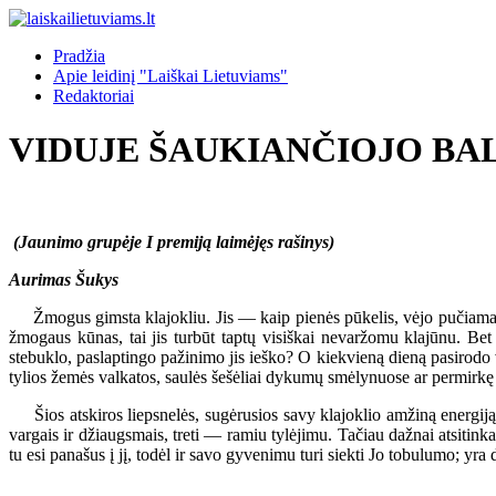
Pradžia
Apie leidinį "Laiškai Lietuviams"
Redaktoriai
VIDUJE ŠAUKIANČIOJO BA
(Jaunimo grupėje I premiją laimėjęs rašinys)
Aurimas Šukys
Žmogus gimsta klajokliu. Jis — kaip pienės pūkelis, vėjo pučiamas, gal
žmogaus kūnas, tai jis turbūt taptų visiškai nevaržomu klajūnu. Be
stebuklo, paslaptingo pažinimo jis ieško? O kiekvieną dieną pasirodo vis 
tylios žemės valkatos, saulės šešėliai dykumų smėlynuose ar permirkę gn
Šios atskiros liepsnelės, sugėrusios savy klajoklio amžiną energiją,
vargais ir džiaugsmais, treti — ramiu tylėjimu. Tačiau dažnai atsitinka
tu esi panašus į jį, todėl ir savo gyvenimu turi siekti Jo tobulumo; yra d