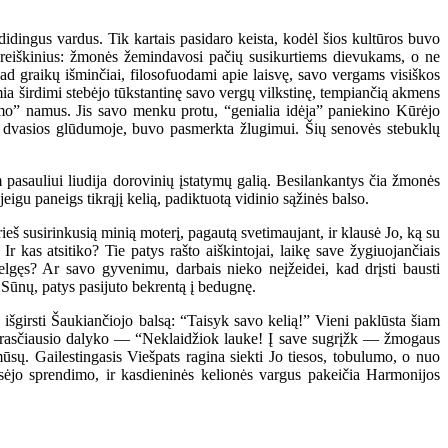
ingus vardus. Tik kartais pasidaro keista, kodėl šios kultūros buvo
us reiškinius: žmonės žemindavosi pačių susikurtiems dievukams, o ne
 kad graikų išminčiai, filosofuodami apie laisvę, savo vergams visiškos
ia širdimi stebėjo tūkstantinę savo vergų vilkstinę, tempiančią akmens
nimo” namus. Jis savo menku protu, “genialia idėja” paniekino Kūrėjo
jų dvasios glūdumoje, buvo pasmerkta žlugimui. Šių senovės stebuklų
asauliui liudija dorovinių įstatymų galią. Besilankantys čia žmonės
jeigu paneigs tikrąjį kelią, padiktuotą vidinio sąžinės balso.
rieš susirinkusią minią moterį, pagautą svetimaujant, ir klausė Jo, ką su
 kas atsitiko? Tie patys rašto aiškintojai, laikę save žygiuojančiais
ielgęs? Ar savo gyvenimu, darbais nieko neįžeidei, kad drįsti bausti
o Sūnų, patys pasijuto bekrentą į bedugnę.
šgirsti Šaukiančiojo balsą: “Taisyk savo kelią!” Vieni paklūsta šiam
 paprasčiausio dalyko — “Neklaidžiok lauke! Į save sugrįžk — žmogaus
sų. Gailestingasis Viešpats ragina siekti Jo tiesos, tobulumo, o nuo
eisėjo sprendimo, ir kasdieninės kelionės vargus pakeičia Harmonijos