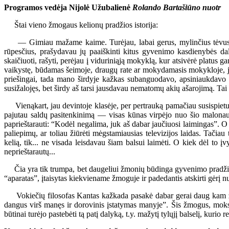
Programos vedėja Nijolė Užubalienė
Rolando Bartašiūno nuotr
Štai vieno žmogaus kelionų pradžios istorija:
— Gimiau mažame kaime. Turėjau, labai gerus, mylinčius tėvus, ku
rūpesčius, prašydavau jų paaiškinti kitus gyvenimo kasdienybės dal
skaičiuoti, rašyti, perėjau į viduriniąją mokyklą, kur atsivėrė platus 
vaikystę, būdamas šeimoje, draugų rate ar mokydamasis mokykloje, jaus
priešingai, tada mano širdyje kažkas subanguodavo, apsiniaukdavo
susižalojęs, bet širdy aš tarsi jausdavau nematomų akių ašarojimą. 
Vienąkart, jau devintoje klasėje, per pertrauką pamačiau susispietus
pajutau saldų pasitenkinimą — visas kūnas virpėjo nuo šio malonaus
paprieštarauti: “Kodėl negalima, juk aš dabar jaučiuosi laimingas”. O
paliepimų, ar toliau žiūrėti mėgstamiausias televizijos laidas. Tačiau 
kelią, tik... ne visada leisdavau šiam balsui laimėti. O kiek dėl to 
neprieštarautų...
Čia yra tik trumpa, bet daugeliui žmonių būdinga gyvenimo pradžios ist
“aparatas”, įtaisytas kiekviename žmoguje ir padedantis atskirti gėrį
Vokiečių filosofas Kantas kažkada pasakė dabar gerai daug kam žin
dangus virš manęs ir dorovinis įstatymas manyje”. Šis žmogus, moksli
būtinai turėjo pastebėti tą patį dalyką, t.y. mažytį tylųjį balselį, kurio