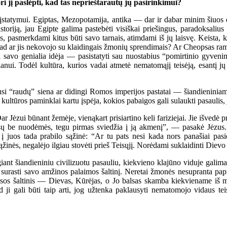
i jį paslėpti, kad tas neprieštarautų jų pasirinkimui?
tatymui. Egiptas, Mezopotamija, antika — dar ir dabar minim šiuos did
istoriją, jau Egipte galima pastebėti visiškai priešingus, paradoksali
is, pasmerkdami kitus būti savo tarnais, atimdami iš jų laisvę. Keista,
, tad ar jis nekovojo su klaidingais žmonių sprendimais? Ar Cheopsas ram
si savo genialia idėja — pasistatyti sau nuostabius “pomirtinio gyve
anui. Todėl kultūra, kurios vadai atmetė nematomąjį teisėją, esantį 
 “raudų” siena ar didingi Romos imperijos pastatai — šiandieniniam p
 kultūros paminklai kartu įspėja, kokios pabaigos gali sulaukti pasaulis, 
r Jėzui būnant žemėje, vienąkart prisiartino keli fariziejai. Jie išvedė p
sų be nuodėmės, tegu pirmas sviedžia į ją akmenį”, — pasakė Jėzus. Ir
r į juos tada prabilo sąžinė: “Ar tu pats nesi kada nors panašiai pas
sąžinės, negalėjo ilgiau stovėti prieš Teisųjį. Norėdami suklaidinti Diev
t šiandieniniu civilizuotu pasauliu, kiekvieno klajūno viduje galima i
itur surasti savo amžinos palaimos šaltinį. Neretai žmonės nesupranta
iesos šaltinis — Dievas, Kūrėjas, o Jo balsas skamba kiekviename iš mū
d ji gali būti taip arti, jog užtenka paklausyti nematomojo vidaus t