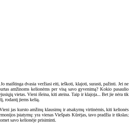
štinga dvasia veržiasi eiti, ieškoti, klajoti, surasti, pažinti. Jei ne
 užburtas amžinoms kelionėms per visą savo gyvenimą? Kokio pasaulio
ųjų vietas. Vieni išeina, kiti ateina. Taip ir klajoja... Bet jie nėra tik
į, rodantį jiems kelią.
ieni jas kursto amžinų klausimų ir atsakymų virtinėmis, kiti kelionės
rmonijos įstatymų: yra vienas Viešpats Kūrėjas, tavo pradžia ir tikslas;
suomet savo kelionėje prisiminti.