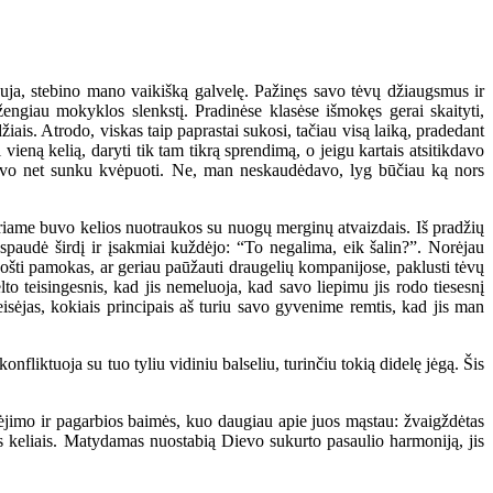
a, stebino mano vaikišką galvelę. Pažinęs savo tėvų džiaugsmus ir
engiau mokyklos slenkstį. Pradinėse klasėse išmokęs gerai skaityti,
iais. Atrodo, viskas taip paprastai sukosi, tačiau visą laiką, pradedant
eną kelią, daryti tik tam tikrą sprendimą, o jeigu kartais atsitikdavo
davo net sunku kvėpuoti. Ne, man neskaudėdavo, lyg būčiau ką nors
uriame buvo kelios nuotraukos su nuogų merginų atvaizdais. Iš pradžių
paudė širdį ir įsakmiai kuždėjo: “To negalima, eik šalin?”. Norėjau
uošti pamokas, ar geriau paūžauti draugelių kompanijose, paklusti tėvų
ėlto teisingesnis, kad jis nemeluoja, kad savo liepimu jis rodo tiesesnį
eisėjas, kokiais principais aš turiu savo gyvenime remtis, kad jis man
liktuoja su tuo tyliu vidiniu balseliu, turinčiu tokią didelę jėgą. Šis
imo ir pagarbios baimės, kuo daugiau apie juos mąstau: žvaigždėtas
ės keliais. Matydamas nuostabią Dievo sukurto pasaulio harmoniją, jis