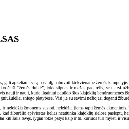
LSAS
i apkeliauti visą pasaulį, pabuvoti kiekviename žemės kampelyje. Jo mai
t kodėl ši “žemės dulkė”, toks silpnas ir mažas padarėlis, yra tarsi
nauji ir nauji, kurie ilgainiui papildo šios klajoklių bendruomenės išėjusi
iužulėliai sniego platybėse. Visi jie su savimi nešiojasi deganti žiburėl
 ir neleidžia žmonėms sustoti, neleidžia jiems tapti žemės akmenimis. V
, kad žiburėlio apšviestas kelias neatitinka klajoklių sielose paslėptų ha
ar kiti šalia tavęs, lygiai tokie patys kaip ir tu, kuriuos turi mylėti ir vi