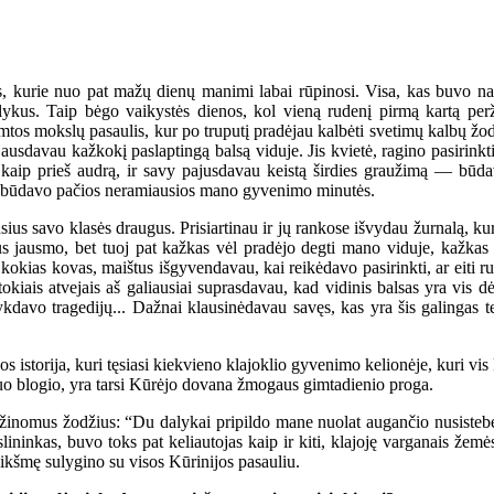
rie nuo pat mažų dienų manimi labai rūpinosi. Visa, kas buvo nauj
ykus. Taip bėgo vaikystės dienos, kol vieną rudenį pirmą kartą perž
gamtos mokslų pasaulis, kur po truputį pradėjau kalbėti svetimų kalbų žodž
davau kažkokį paslaptingą balsą viduje. Jis kvietė, ragino pasirinkti vi
 kaip prieš audrą, ir savy pajusdavau keistą širdies graužimą — bū
Tai būdavo pačios neramiausios mano gyvenimo minutės.
ius savo klasės draugus. Prisiartinau ir jų rankose išvydau žurnalą, k
 jausmo, bet tuoj pat kažkas vėl pradėjo degti mano viduje, kažkas s
 kokias kovas, maištus išgyvendavau, kai reikėdavo pasirinkti, ar eiti r
tokiais atvejais aš galiausiai suprasdavau, kad vidinis balsas yra vis d
įvykdavo tragedijų... Dažnai klausinėdavau savęs, kas yra šis galingas t
orija, kuri tęsiasi kiekvieno klajoklio gyvenimo kelionėje, kuri vis konf
 nuo blogio, yra tarsi Kūrėjo dovana žmogaus gimtadienio proga.
omus žodžius: “Du dalykai pripildo mane nuolat augančio nusistebėj
ninkas, buvo toks pat keliautojas kaip ir kiti, klajoję varganais žem
 reikšmę sulygino su visos Kūrinijos pasauliu.