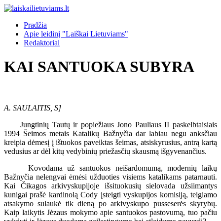
Pradžia
Apie leidinį "Laiškai Lietuviams"
Redaktoriai
KAI SANTUOKA SUBYRA
A. SAULAITIS, S]
Jungtinių Tautų ir popiežiaus Jono Pauliaus II paskelbtaisiais
1994 Šeimos metais Katalikų Bažnyčia dar labiau negu anksčiau
kreipia dėmesį į ištuokos paveiktas šeimas, atsiskyrusius, antrą kartą
vedusius ar dėl kitų vedybinių priežasčių skausmą išgyvenančius.
Kovodama už santuokos neišardomumą, modernių laikų
Bažnyčia nelengvai ėmėsi užduoties visiems katalikams patarnauti.
Kai Čikagos arkivyskupijoje išsituokusių sielovada užsiimantys
kunigai prašė kardinolą Cody įsteigti vyskupijos komisiją, teigiamo
atsakymo sulaukė tik dieną po arkivyskupo pusseserės skyrybų.
Kaip laikytis Jėzaus mokymo apie santuokos pastovumą, tuo pačiu