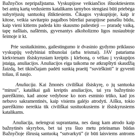
Bažnyčios nepripažįstama. Vyskupijose veikiančios ištuoktiesiems
bei antrą kartą vedusiems katalikams tarnybos stengiasi būti priebėga
subyrėjusių santuokų ištiktiesiems. Čikagos vyskupijoje, kaip ir
kitose, veikia savitarpio pagalbos būreliai parapijose panašiu būdu,
kaip vieni kitiems padeda kito skausmo paliestieji — praradę vaiką,
tapę našliais, našlėmis, gyvenantys alkoholizmo ligos nusiaubtoje
šeimoje ir kt.
Prie susitaikinimo, gailestingumo ir dvasinio gydymo priklauso
vyskupijų vedybiniai tribunolai (arba teismai). JAV patariama
kiekvienam išsiskyrusiam kreiptis į kleboną, o vėliau į vyskupijos
įstaigą, anuliacijos. Anuliacijos eiga taikoma ne atkrapštyti skaudžią
žaizdą, bet tikinčiajam padėti sunkią praeitį “suvirškinti” ir gyventi
toliau, iš naujo.
Anuliacija.
Kai žmonės civiliškai išsiskyrę, o jų santuoka
“mirusi”, katalikai gali kreiptis anuliacijos, tai yra bažnytinio
pareiškimo, kad anose vedybose ko nors esminio trūko, kad jos
nebuvo sakramentinės, kaip visiems galėjo atrodyti. Aišku, tokio
pareiškimo nereikia tik civiliškai susituokusiems ir išsiskyrusiems
katalikams.
Anuliacija, nelengvai suprantama, nes daug kam atrodo kaip
bažnytinės skyrybos, bet tai yra šiuo metu prieinamas būdas
Bažnyčioje iširusią santuoką “sutvarkyti” (ir būti laisviems antroms