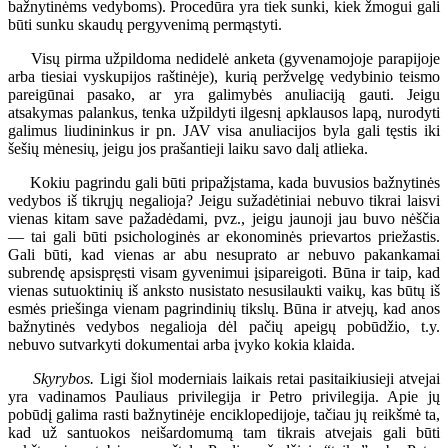
bažnytinėms vedyboms). Procedūra yra tiek sunki, kiek žmogui gali
būti sunku skaudų pergyvenimą permąstyti.
Visų pirma užpildoma nedidelė anketa (gyvenamojoje parapijoje
arba tiesiai vyskupijos raštinėje), kurią peržvelgę vedybinio teismo
pareigūnai pasako, ar yra galimybės anuliaciją gauti. Jeigu
atsakymas palankus, tenka užpildyti ilgesnį apklausos lapą, nurodyti
galimus liudininkus ir pn. JAV visa anuliacijos byla gali tęstis iki
šešių mėnesių, jeigu jos prašantieji laiku savo dalį atlieka.
Kokiu pagrindu gali būti pripažįstama, kada buvusios bažnytinės
vedybos iš tikrųjų negalioja? Jeigu sužadėtiniai nebuvo tikrai laisvi
vienas kitam save pažadėdami, pvz., jeigu jaunoji jau buvo nėščia
— tai gali būti psichologinės ar ekonominės prievartos priežastis.
Gali būti, kad vienas ar abu nesuprato ar nebuvo pakankamai
subrendę apsispręsti visam gyvenimui įsipareigoti. Būna ir taip, kad
vienas sutuoktinių iš anksto nusistato nesusilaukti vaikų, kas būtų iš
esmės priešinga vienam pagrindinių tikslų. Būna ir atvejų, kad anos
bažnytinės vedybos negalioja dėl pačių apeigų pobūdžio, t.y.
nebuvo sutvarkyti dokumentai arba įvyko kokia klaida.
Skyrybos.
Ligi šiol moderniais laikais retai pasitaikiusieji atvejai
yra vadinamos Pauliaus privilegija ir Petro privilegija. Apie jų
pobūdį galima rasti bažnytinėje enciklopedijoje, tačiau jų reikšmė ta,
kad už santuokos neišardomumą tam tikrais atvejais gali būti