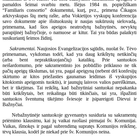
pamaldos šeimai svarbiu metu. Išėjus 1984 m. popiežiškam
“Familiaris consortio” dokumentui, kurį, pvz., primena Čikagos
arkivyskupas šių metų rašte, arba Vokietijos vyskupų konferencija
savo dokumente apie išsituokusių ir naujas sukūrusių sielovadą,
primenama, kad šios apeigos neatrodytų bažnytinės, nevyktų
parapijinėj bažnyčioje, o namuose ar kitur. Tai yra būdas palaikyti
susikuriantį šeimos židinį.
Sakramentai.
Naujosios Evangelizacijos sąjūdis, nuolat šv. Tėvo
primenamas, vykdomas todėl, kad yra daug krikštytų netikinčių
(arba bent nepraktikuojančių) katalikų. Prie santuokos
neišardomumo, prie sakramentinio jos pobūdžio priklauso ne tik
pačių apeigų tikslumas, tai yra, pagal apeigyną (nebent dėl konfesijų
skirtumo ar kitos priežasties gaunamas leidimas iš vyskupijos
kitokiomis apeigomis tuoktis), ir jaunųjų laisvos valios pareiškimas,
bet ir tikėjimas. Tai reikštų, kad bažnytiniai santuokai nepakanka
būti krikštytais, bet reikalinga būti tikinčiais, tai yra, išpažinti
santuokos šventumą tikėjimo šviesoje ir įsipareigoti Dievui ir
Bažnyčiai.
Nebažnytinėje santuokoje gyvenantys susiduria su sakramentų
priėmimo klausimu, kai jų vaikai ruošiasi pirmajai šv. Komunijai.
Vaikas, išmokęs ir pagal subrendimą supratęs Komunijos reikšmę,
tėvų klausia, kodėl jie niekad prie šv. Komunijos neina.