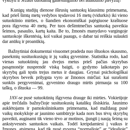
vykdyti ir Jėzaus duodamą gailestingumo bei atlaidumo pavyzdį?
Kunigų studijų dienose iširusių santuokų klausimu primenama,
kad prieš šimtą metų vedybos tęsdavosi 16 metų (vidurkis) iki vieno
sutuoktinio mirties, o šiandien ekonomiškai pajėgiuose kraštuose
pora išgyvena 40 metų. Per tuos dešimtmečius santuoką paveikia
šeimos, pasaulio, kartų kaita. Be to, žmonės manydavo vargingoje
santuokoje iškentėsią, kol vaikai paaugs, o dabar tai reiškia sulaukti
dar anūkų ir proanūkių.
Bažnytiniai dokumentai visuomet pradeda nuo ištuokos skausmo,
pasekmių susituokusiųjų ir jų vaikų gyvenime. Statistika rodo, kad
vienas sutuoktinių jau dvejus metus prieš pačias skyrybas
pasąmonėje nusprendė viską baigti, o gydymo laikotarpis po
skyrybų gali tęstis trejus metus ir daugiau. Grynai psichologiškai
skyrybos beveik prilygsta vyro ar žmonos mirčiai: kai surašomi
sunkūs pergyvenimai, gyvenimo draugo mirtis pirmauja su 100
taškų, o ištuoka — 99.
JAV-se pusė sutuoktinių išgyvena drauge iki mirties. Vokietijoje
apie trečdalis bažnyčioje susituokusių katalikų išsiskiria. Jaunimo
auklėtojams ir pamokslininkams primenama, kad maždaug pusė
vaikų mokykloje ar jaunimo sambūryje kada nors bus tėvų skyrybų
paveikti, auginami tik vieno tėvo ar motinos, įjungti į naują šeimą su
ankstyvesnės santuokos vaikais. Todėl kreipdamiesi į vaikus ir
žmones, atsimena, kad tik pusė gyvena “normalioje” ar “idealioje”