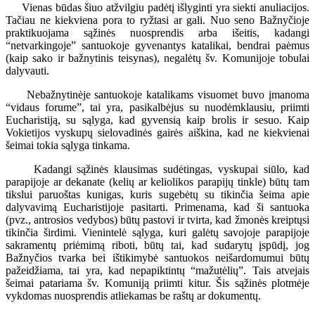
Vienas būdas šiuo atžvilgiu padėtį išlyginti yra siekti anuliacijos.
Tačiau ne kiekviena pora to ryžtasi ar gali. Nuo seno Bažnyčioje
praktikuojama sąžinės nuosprendis arba išeitis, kadangi
“netvarkingoje” santuokoje gyvenantys katalikai, bendrai paėmus
(kaip sako ir bažnytinis teisynas), negalėtų šv. Komunijoje tobulai
dalyvauti.
Nebažnytinėje santuokoje katalikams visuomet buvo įmanoma
“vidaus forume”, tai yra, pasikalbėjus su nuodėmklausiu, priimti
Eucharistiją, su sąlyga, kad gyvensią kaip brolis ir sesuo. Kaip
Vokietijos vyskupų sielovadinės gairės aiškina, kad ne kiekvienai
šeimai tokia sąlyga tinkama.
Kadangi sąžinės klausimas sudėtingas, vyskupai siūlo, kad
parapijoje ar dekanate (kelių ar keliolikos parapijų tinkle) būtų tam
tikslui paruoštas kunigas, kuris sugebėtų su tikinčia šeima apie
dalyvavimą Eucharistijoje pasitarti. Primenama, kad ši santuoka
(pvz., antrosios vedybos) būtų pastovi ir tvirta, kad žmonės kreiptųsi
tikinčia širdimi. Vienintelė sąlyga, kuri galėtų savojoje parapijoje
sakramentų priėmimą riboti, būtų tai, kad sudarytų įspūdį, jog
Bažnyčios tvarka bei ištikimybė santuokos neišardomumui būtų
pažeidžiama, tai yra, kad nepapiktintų “mažutėlių”. Tais atvejais
šeimai patariama šv. Komuniją priimti kitur. Šis sąžinės plotmėje
vykdomas nuosprendis atliekamas be raštų ar dokumentų.