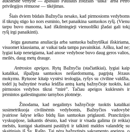
aukštesnė vertybė — apaštalo Pauliaus žodžiais “taika” arba Petro
privilegijos rėmuose — tikėjimas.
Šiais dviem būdais Bažnyčia nesako, kad pirmosioms vedyboms
iš tikrųjų stigo ko nors esminio, bet panaikina santuokos ryšį. (Vienu
tarpu buvo manoma, kad iškilmingieji vienuoliški įžadai gali tokį
ryšį irgi panaikinti).
Jeigu gaunama anuliacija arba santuoka bažnytiškai išskiriama,
visuomet klausiama, ar vaikai tada tampa pavainikiai. Aišku, kad ne;
lygiai kaip neneigiama, kad anose vedybose buvo daug geros valios,
meilės, daug metų drauge.
Antrosios apeigos.
Rytų Bažnyčia (stačiatikiai), lygiai kaip
katalikai, išpažįsta santuokos neišardomumą, pagrįstą Jėzaus
mokymu. Rytuose kitaip vystėsi teologija, ryšys su civiline valdžia,
todėl jų bažnytinė tvarka leidžia antrą kartą bažnyčioje tuoktis, kai
pirmosios vedybos tikrai “mirė”. Tačiau apeigos kuklesnės ir
įrėmintos gailestingumo tarnybos plotmėje.
Žinodama, kad negalintys bažnyčioje tuoktis katalikai
susimetrikuoja civilinėmis vedybomis, Bažnyčios vadovybė
įvairiose šalyse ieško būdų šias santuokas priglausti. Prancūzijos
vyskupijose, laikantis dėsnio, kad visur ir visada galima (ir reikia)
melstis, kunigai skatinami pasiūlyti ir talkinti maldos valandėlę su
skaitiniais iš Šv. Rašto. Tai nėra bažnytinės sakramento apeigos, o