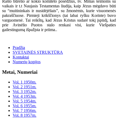
Rašto būrelio ar kokio komiteto posėdžius, šv. Mišias šeimoms su
vaikais ir t.t Naujasis Testamentas liudija, kaip Jėzus mėgdavo būti
su “muitininkais ir nusidėjėliais”, su žmonėmis, kurie visuomenės
pakraščiuose. Pirmieji krikščionys (tai labai ryšku Korinte) buvo
varguomenė. Tai reikštų, kad Jėzus Kristus sudarė tokį įspūdį, kad
prie Avinėlio Puotos stalo renkasi visi, kurie Viešpaties
gailestingumą išpažįsta ir priima..
Pradžia
SVETAINĖS STRUKTŪRA
Kontaktai
Numerių kopijos
Metai, Numeriai
Vol. 1 1950m.
Vol. 2 1951m.
Vol. 3 1952m.
Vol. 4 1953m.
Vol. 5 1954m.
Vol. 6 1955m.
Vol. 7 1956m.
Vol. 8 1957m.