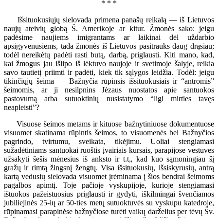
* * *
Išsituokusiųjų sielovada primena panašų reikalą — iš Lietuvos
naujų ateivių globą Š. Amerikoje ar kitur. Žmonės sako: jeigu
padėsime naujiems imigrantams ar laikinai dėl uždarbio
apsigyvenusiems, tada žmonės iš Lietuvos pasitrauks daug drąsiau;
todėl nereikėtų padėti rasti butą, darbą, priglausti. Kiti mano, kad,
kai žmogus jau išlipo iš lėktuvo naujoje ir svetimoje šalyje, reikia
savo tautietį priimti ir padėti, kiek tik sąlygos leidžia. Todėl: jeigu
tikinčiųjų šeima — Bažnyčia rūpinsis išsituokusiais ir “antromis”
šeimomis, ar ji nesilpnins Jėzaus nuostatos apie santuokos
pastovumą arba sutuoktinių nusistatymo “ligi mirties tavęs
neapleisti”?
Visuose šeimos metams ir kituose bažnytiniuose dokumentuose
visuomet skatinama rūpintis šeimos, to visuomenės bei Bažnyčios
pagrindo, tvirtumu, sveikata, tikėjimu. Uoliai stengiamasi
sužadėtiniams santuokai ruoštis įvairiais kursais, parapijose vestuves
užsakyti šešis mėnesius iš anksto ir t.t„ kad kuo sąmoningiau šį
gražų ir rimtą žingsnį žengtų. Visa išsituokusių, išsiskyrusių, antrą
kartą vedusių sielovada visuomet įrėminama į šios bendrai šeimoms
pagalbos apimtį. Toje pačioje vyskupijoje, kurioje stengiamasi
ištuokos pažeistuosius priglausti ir gydyti, iškilmingai švenčiamos
jubiliejinės 25-ių ar 50-ties metų sutuoktuvės su vyskupu katedroje,
rūpinamasi parapinėse bažnyčiose turėti vaikų darželius per tėvų Šv.