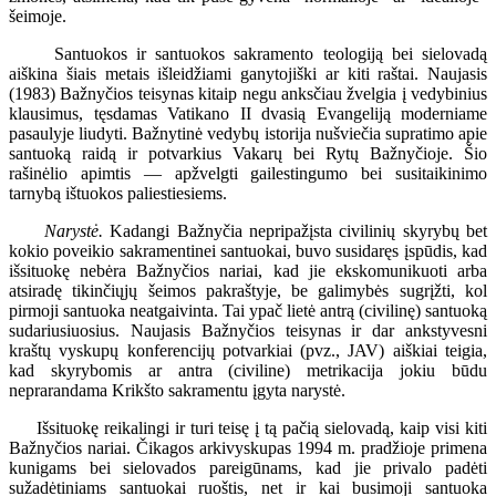
šeimoje.
Santuokos ir santuokos sakramento teologiją bei sielovadą
aiškina šiais metais išleidžiami ganytojiški ar kiti raštai. Naujasis
(1983) Bažnyčios teisynas kitaip negu anksčiau žvelgia į vedybinius
klausimus, tęsdamas Vatikano II dvasią Evangeliją moderniame
pasaulyje liudyti. Bažnytinė vedybų istorija nušviečia supratimo apie
santuoką raidą ir potvarkius Vakarų bei Rytų Bažnyčioje. Šio
rašinėlio apimtis — apžvelgti gailestingumo bei susitaikinimo
tarnybą ištuokos paliestiesiems.
Narystė.
Kadangi Bažnyčia nepripažįsta civilinių skyrybų bet
kokio poveikio sakramentinei santuokai, buvo susidaręs įspūdis, kad
išsituokę nebėra Bažnyčios nariai, kad jie ekskomunikuoti arba
atsiradę tikinčiųjų šeimos pakraštyje, be galimybės sugrįžti, kol
pirmoji santuoka neatgaivinta. Tai ypač lietė antrą (civilinę) santuoką
sudariusiuosius. Naujasis Bažnyčios teisynas ir dar ankstyvesni
kraštų vyskupų konferencijų potvarkiai (pvz., JAV) aiškiai teigia,
kad skyrybomis ar antra (civiline) metrikacija jokiu būdu
neprarandama Krikšto sakramentu įgyta narystė.
Išsituokę reikalingi ir turi teisę į tą pačią sielovadą, kaip visi kiti
Bažnyčios nariai. Čikagos arkivyskupas 1994 m. pradžioje primena
kunigams bei sielovados pareigūnams, kad jie privalo padėti
sužadėtiniams santuokai ruoštis, net ir kai busimoji santuoka