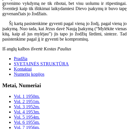
gyvenimo vykdymą ne tik ribotai, bet visu uolumu ir rūpestingai.
Šventieji kaip tik ištikimai laikydamiesi Dievo įsakymų ir buvo tapę
gyvenančiais jo žodžiais.
Šį kartą pasistenkime gyventi pagal vieną jo žodį, pagal vieną jo
įsakymą. Nuo tada, kai Jėzus davė Naują Įsakymą (“Mylėkite vienas
kitą, kaip aš jus mylėjau”) jis tapo jo žodžių širdimi, sinteze. Tad
pasistenkime pagal jį ir gyventi be kompromisų.
Iš anglų kalbos išvertė
Kostas Paulius
Pradžia
SVETAINĖS STRUKTŪRA
Kontaktai
Numerių kopijos
Metai, Numeriai
Vol. 1 1950m.
Vol. 2 1951m.
Vol. 3 1952m.
Vol. 4 1953m.
Vol. 5 1954m.
Vol. 6 1955m.
Vol. 7 1956m.