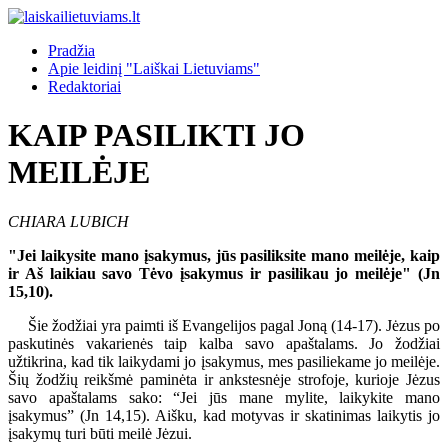
Pradžia
Apie leidinį "Laiškai Lietuviams"
Redaktoriai
KAIP PASILIKTI JO
MEILĖJE
CHIARA LUBICH
"Jei laikysite mano įsakymus, jūs pasiliksite mano meilėje, kaip
ir Aš laikiau savo Tėvo įsakymus ir pasilikau jo meilėje" (Jn
15,10).
Šie žodžiai yra paimti iš Evangelijos pagal Joną (14-17). Jėzus po
paskutinės vakarienės taip kalba savo apaštalams. Jo žodžiai
užtikrina, kad tik laikydami jo įsakymus, mes pasiliekame jo meilėje.
Šių žodžių reikšmė paminėta ir ankstesnėje strofoje, kurioje Jėzus
savo apaštalams sako: “Jei jūs mane mylite, laikykite mano
įsakymus” (Jn 14,15). Aišku, kad motyvas ir skatinimas laikytis jo
įsakymų turi būti meilė Jėzui.