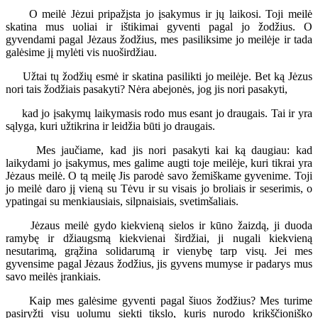
O meilė Jėzui pripažįsta jo įsakymus ir jų laikosi. Toji meilė
skatina mus uoliai ir ištikimai gyventi pagal jo žodžius. O
gyvendami pagal Jėzaus žodžius, mes pasiliksime jo meilėje ir tada
galėsime jį mylėti vis nuoširdžiau.
Užtai tų žodžių esmė ir skatina pasilikti jo meilėje. Bet ką Jėzus
nori tais žodžiais pasakyti? Nėra abejonės, jog jis nori pasakyti,
kad jo įsakymų laikymasis rodo mus esant jo draugais. Tai ir yra
sąlyga, kuri užtikrina ir leidžia būti jo draugais.
Mes jaučiame, kad jis nori pasakyti kai ką daugiau: kad
laikydami jo įsakymus, mes galime augti toje meilėje, kuri tikrai yra
Jėzaus meilė. O tą meilę Jis parodė savo žemiškame gyvenime. Toji
jo meilė daro jį vieną su Tėvu ir su visais jo broliais ir seserimis, o
ypatingai su menkiausiais, silpnaisiais, svetimšaliais.
Jėzaus meilė gydo kiekvieną sielos ir kūno žaizdą, ji duoda
ramybę ir džiaugsmą kiekvienai širdžiai, ji nugali kiekvieną
nesutarimą, grąžina solidarumą ir vienybę tarp visų. Jei mes
gyvensime pagal Jėzaus žodžius, jis gyvens mumyse ir padarys mus
savo meilės įrankiais.
Kaip mes galėsime gyventi pagal šiuos žodžius? Mes turime
pasiryžti visu uolumu siekti tikslo, kuris nurodo krikščioniško