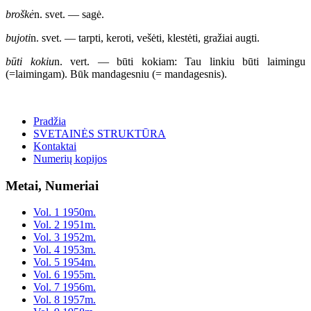
broškė
n. svet. — sagė.
bujoti
n. svet. — tarpti, keroti, vešėti, klestėti, gražiai augti.
būti kokiu
n. vert. — būti kokiam: Tau linkiu būti laimingu
(=laimingam). Būk mandagesniu (= mandagesnis).
Pradžia
SVETAINĖS STRUKTŪRA
Kontaktai
Numerių kopijos
Metai, Numeriai
Vol. 1 1950m.
Vol. 2 1951m.
Vol. 3 1952m.
Vol. 4 1953m.
Vol. 5 1954m.
Vol. 6 1955m.
Vol. 7 1956m.
Vol. 8 1957m.