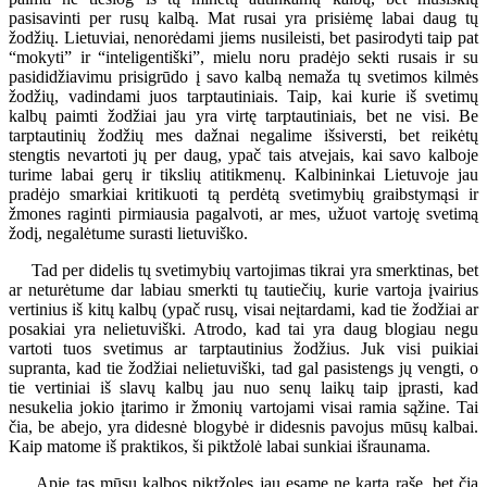
pasisavinti per rusų kalbą. Mat rusai yra prisiėmę labai daug tų
žodžių. Lietuviai, nenorėdami jiems nusileisti, bet pasirodyti taip pat
“mokyti” ir “inteligentiški”, mielu noru pradėjo sekti rusais ir su
pasididžiavimu prisigrūdo į savo kalbą nemaža tų svetimos kilmės
žodžių, vadindami juos tarptautiniais. Taip, kai kurie iš svetimų
kalbų paimti žodžiai jau yra virtę tarptautiniais, bet ne visi. Be
tarptautinių žodžių mes dažnai negalime išsiversti, bet reikėtų
stengtis nevartoti jų per daug, ypač tais atvejais, kai savo kalboje
turime labai gerų ir tikslių atitikmenų. Kalbininkai Lietuvoje jau
pradėjo smarkiai kritikuoti tą perdėtą svetimybių graibstymąsi ir
žmones raginti pirmiausia pagalvoti, ar mes, užuot vartoję svetimą
žodį, negalėtume surasti lietuviško.
Tad per didelis tų svetimybių vartojimas tikrai yra smerktinas, bet
ar neturėtume dar labiau smerkti tų tautiečių, kurie vartoja įvairius
vertinius iš kitų kalbų (ypač rusų, visai neįtardami, kad tie žodžiai ar
posakiai yra nelietuviški. Atrodo, kad tai yra daug blogiau negu
vartoti tuos svetimus ar tarptautinius žodžius. Juk visi puikiai
supranta, kad tie žodžiai nelietuviški, tad gal pasistengs jų vengti, o
tie vertiniai iš slavų kalbų jau nuo senų laikų taip įprasti, kad
nesukelia jokio įtarimo ir žmonių vartojami visai ramia sąžine. Tai
čia, be abejo, yra didesnė blogybė ir didesnis pavojus mūsų kalbai.
Kaip matome iš praktikos, ši piktžolė labai sunkiai išraunama.
Apie tas mūsų kalbos piktžoles jau esame ne kartą rašę, bet čia