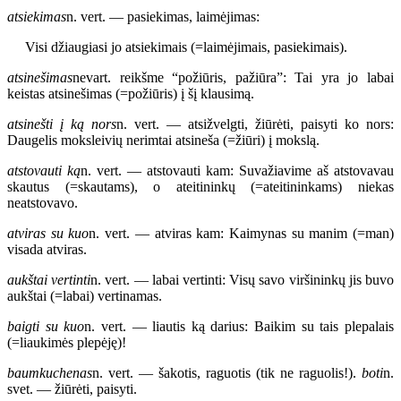
atsiekimas
n. vert. — pasiekimas, laimėjimas:
Visi džiaugiasi jo atsiekimais (=laimėjimais, pasiekimais).
atsinešimas
nevart. reikšme “požiūris, pažiūra”: Tai yra jo labai
keistas atsinešimas (=požiūris) į šį klausimą.
atsinešti į ką nors
n. vert. — atsižvelgti, žiūrėti, paisyti ko nors:
Daugelis moksleivių nerimtai atsineša (=žiūri) į mokslą.
atstovauti ką
n. vert. — atstovauti kam: Suvažiavime aš atstovavau
skautus (=skautams), o ateitininkų (=ateitininkams) niekas
neatstovavo.
atviras su kuo
n. vert. — atviras kam: Kaimynas su manim (=man)
visada atviras.
aukštai vertinti
n. vert. — labai vertinti: Visų savo viršininkų jis buvo
aukštai (=labai) vertinamas.
baigti su kuo
n. vert. — liautis ką darius: Baikim su tais plepalais
(=liaukimės plepėję)!
baumkuchenas
n. vert. — šakotis, raguotis (tik ne raguolis!).
boti
n.
svet. — žiūrėti, paisyti.