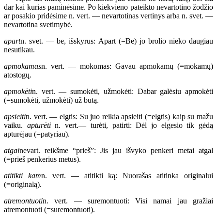
dar kai kurias paminėsime. Po kiekvieno pateikto nevartotino žodžio
ar posakio pridėsime n. vert. — nevartotinas vertinys arba n. svet. —
nevartotina svetimybė.
apart
n. svet. — be, išskyrus: Apart (=Be) jo brolio nieko daugiau
nesutikau.
apmokamas
n. vert. — mokomas: Gavau apmokamų (=mokamų)
atostogų.
apmokėti
n. vert. — sumokėti, užmokėti: Dabar galėsiu apmokėti
(=sumokėti, užmokėti) už butą.
apsieiti
n. vert. — elgtis: Su juo reikia apsieiti (=elgtis) kaip su mažu
vaiku.
apturėti
n. vert.— turėti, patirti: Dėl jo elgesio tik gėdą
apturėjau (=patyriau).
atgal
nevart. reikšme “prieš”: Jis jau išvyko penkeri metai atgal
(=prieš penkerius metus).
atitikti kam
n. vert. — atitikti ką: Nuorašas atitinka originalui
(=originalą).
atremontuoti
n. vert. — suremontuoti: Visi namai jau gražiai
atremontuoti (=suremontuoti).