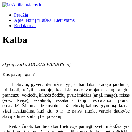
Pradžia
Apie leidinį "Laiškai Lietuviams"
Redaktoriai
Kalba
Skyrių tvarko JUOZAS VAIŠNYS, S]
Kas pavojingiau?
Lietuviai, gyvenantys užsienyje, dabar labai pradėjo jaudintis,
kritikuoti, rašyti spaudoje, kad Lietuvoje vartojama daug anglų,
prancūzų, vokiečių kilmės žodžių, pvz.: imidžas (angl. image), reisas
(vok. Reise), eskaluoti, eskalacija (angl. es-calation, pranc.
escalade). Žinoma, tie kovotojai už lietuvių kalbos grynumą dažnai
visai nesijaudina, kad kiti, o ir jie patys, nuolat vartoja daugybę
slavų kilmės žodžių bei posakių.
Reikia žinoti, kad tie dabar Lietuvoje pamėgti svetimi žodžiai yra
paimti ne tiesiog iš tų minėtų atitinkamų kalbų, bet mūsiškių