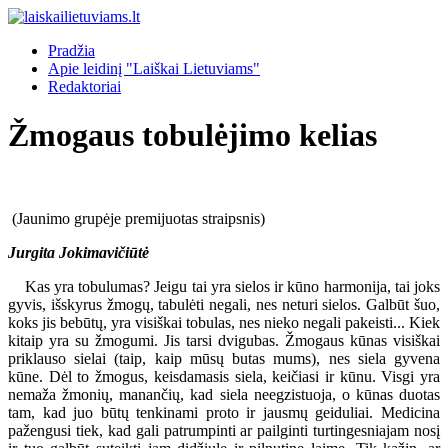
Pradžia
Apie leidinį "Laiškai Lietuviams"
Redaktoriai
Žmogaus tobulėjimo kelias
(Jaunimo grupėje premijuotas straipsnis)
Jurgita Jokimavičiūtė
Kas yra tobulumas? Jeigu tai yra sielos ir kūno harmonija, tai joks
gyvis, išskyrus žmogų, tabulėti negali, nes neturi sielos. Galbūt šuo,
koks jis bebūtų, yra visiškai tobulas, nes nieko negali pakeisti... Kiek
kitaip yra su žmogumi. Jis tarsi dvigubas. Žmogaus kūnas visiškai
priklauso sielai (taip, kaip mūsų butas mums), nes siela gyvena
kūne. Dėl to žmogus, keisdamasis siela, keičiasi ir kūnu. Visgi yra
nemaža žmonių, manančių, kad siela neegzistuoja, o kūnas duotas
tam, kad juo būtų tenkinami proto ir jausmų geiduliai. Medicina
pažengusi tiek, kad gali patrumpinti ar pailginti turtingesniajam nosį