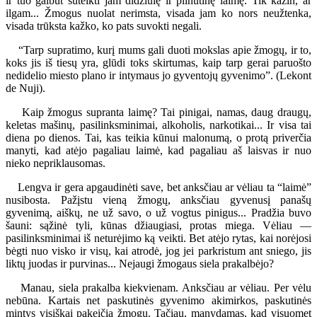
ir tuo galbūt suteikti jam didžiulę ir pilnutinę laimę. Tik kažin, ar
ilgam... Žmogus nuolat nerimsta, visada jam ko nors neužtenka,
visada trūksta kažko, ko pats suvokti negali.
“Tarp supratimo, kurį mums gali duoti mokslas apie žmogų, ir to,
koks jis iš tiesų yra, glūdi toks skirtumas, kaip tarp gerai paruošto
nedidelio miesto plano ir intymaus jo gyventojų gyvenimo”. (Lekont
de Nuji).
Kaip žmogus supranta laimę? Tai pinigai, namas, daug draugų,
keletas mašinų, pasilinksminimai, alkoholis, narkotikai... Ir visa tai
diena po dienos. Tai, kas teikia kūnui malonumą, o protą priverčia
manyti, kad atėjo pagaliau laimė, kad pagaliau aš laisvas ir nuo
nieko nepriklausomas.
Lengva ir gera apgaudinėti save, bet anksčiau ar vėliau ta “laimė”
nusibosta. Pažįstu vieną žmogų, anksčiau gyvenusį panašų
gyvenimą, aiškų, ne už savo, o už vogtus pinigus... Pradžia buvo
šauni: sąžinė tyli, kūnas džiaugiasi, protas miega. Vėliau —
pasilinksminimai iš neturėjimo ką veikti. Bet atėjo rytas, kai norėjosi
bėgti nuo visko ir visų, kai atrodė, jog jei parkristum ant sniego, jis
liktų juodas ir purvinas... Nejaugi žmogaus siela prakalbėjo?
Manau, siela prakalba kiekvienam. Anksčiau ar vėliau. Per vėlu
nebūna. Kartais net paskutinės gyvenimo akimirkos, paskutinės
mintys visiškai pakeičia žmogų. Tačiau, manydamas, kad visuomet