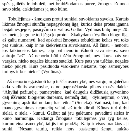
spės gailėtis ir tobulėti, net braidžiodamas purve, žmogus išduoda
savo sielą, atskirdamas ją nuo kūno.
Tobulėjimas - žmogaus protui sunkiai suvokiama sąvoka. Kartais
likimas žmogui siunčia nepagydomą ligą, kurios dėka protas įgauna
begalinės jėgos, pasiryžimo ir valios. Galbūt Vydūnas būtų miręs 20-
ies metų, jeigu ne toji jėga jo proto... Skaitydama Vydūno biografiją,
aš galiu numanyti, kad apskritai žmogaus tobulėjimo kelias yra toks
pat sunkus, kaip ir ne kiekvienam suvokiamas. Aš žinau - nenoriu
tos laikinosios laimės, taip pat nenoriu išduoti savo sielos, savo
antrojo “aš”. Aš nenoriu būti tuščiu žmogumi, nes “kurs pats yra
vargšas, nieko negalės kitiems suteikti. Kurs pats yra tuščias, negalės
nieko pildyti. Kurs pasiduoda visokiems niekams, tojo asmenybės
turinys ir bus niekis” (Vydūnas).
Aš nenoriu egzistuoti kaip tuščia asmenybė, nes vargu, ar galėčiau
tada vadintis asmenybe, o ne paprasčiausia pilkos masės dalele.
“Akyliai pažiūrėję, pamatysime, kad daugelis didžiausią gyvenimo
dalį iššvaisto blogiems darbams, nemažą dalį - dykinėjimui, o visą
gyvenimą apskritai ne tam, kas reikia” (Seneka). Vadinasi, tam, kad
mano gyvenimas nepraeitų veltui, aš turiu dirbti. Kūnas turi dirbti
sielai, o siela - kūnui. Galbūt tai jau galėtume pavadinti sielos ir
kūno harmonija. Kadangi žmogaus tobulėjimas yra lyg kelias,
kuriuo eina asmenybė, tai jis turi pradžią. Kaip ir visos pradžios - ji
sunki. “Nesant tauriu, reikia nors pasistengti žengti aukšto