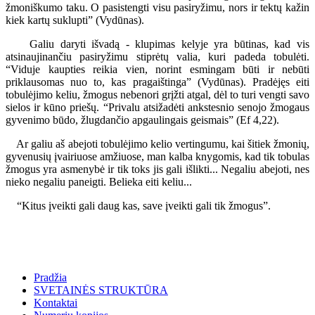
žmoniškumo taku. O pasistengti visu pasiryžimu, nors ir tektų kažin
kiek kartų suklupti” (Vydūnas).
Galiu daryti išvadą - klupimas kelyje yra būtinas, kad vis
atsinaujinančiu pasiryžimu stiprėtų valia, kuri padeda tobulėti.
“Viduje kaupties reikia vien, norint esmingam būti ir nebūti
priklausomas nuo to, kas pragaištinga” (Vydūnas). Pradėjęs eiti
tobulėjimo keliu, žmogus nebenori grįžti atgal, dėl to turi vengti savo
sielos ir kūno priešų. “Privalu atsižadėti ankstesnio senojo žmogaus
gyvenimo būdo, žlugdančio apgaulingais geismais” (Ef 4,22).
Ar galiu aš abejoti tobulėjimo kelio vertingumu, kai šitiek žmonių,
gyvenusių įvairiuose amžiuose, man kalba knygomis, kad tik tobulas
žmogus yra asmenybė ir tik toks jis gali išlikti... Negaliu abejoti, nes
nieko negaliu paneigti. Belieka eiti keliu...
“Kitus įveikti gali daug kas, save įveikti gali tik žmogus”.
Pradžia
SVETAINĖS STRUKTŪRA
Kontaktai