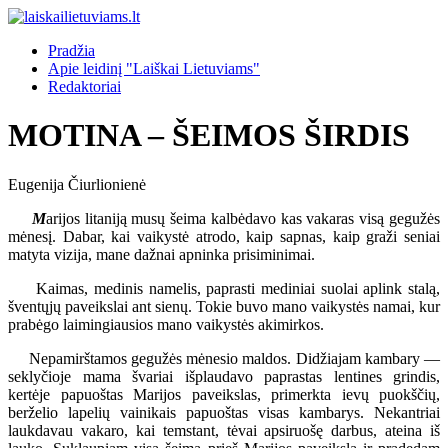
Pradžia
Apie leidinį "Laiškai Lietuviams"
Redaktoriai
MOTINA – ŠEIMOS ŠIRDIS
Eugenija Čiurlionienė
M
arijos litaniją musų šeima kalbėdavo kas vakaras visą gegužės
mėnesį. Dabar, kai vaikystė atrodo, kaip sapnas, kaip graži seniai
matyta vizija, mane dažnai apninka prisiminimai.
Kaimas, medinis namelis, paprasti mediniai suolai aplink stalą,
šventųjų paveikslai ant sienų. Tokie buvo mano vaikystės namai, kur
prabėgo laimingiausios mano vaikystės akimirkos.
Nepamirštamos gegužės mėnesio maldos. Didžiajam kambary —
seklyčioje mama švariai išplaudavo paprastas lentines grindis,
kertėje papuoštas Marijos paveikslas, primerkta ievų puokščių,
berželio lapelių vainikais papuoštas visas kambarys. Nekantriai
laukdavau vakaro, kai temstant, tėvai apsiruošę darbus, ateina iš