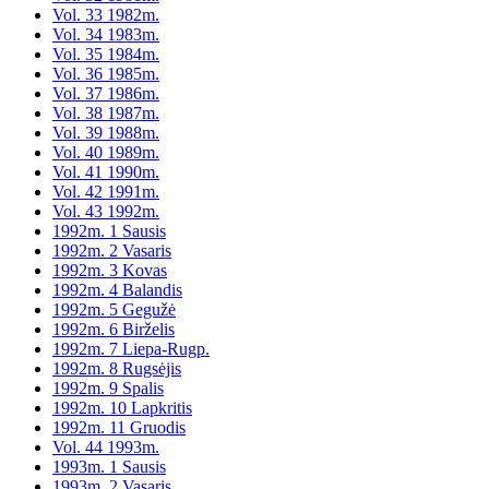
Vol. 33 1982m.
Vol. 34 1983m.
Vol. 35 1984m.
Vol. 36 1985m.
Vol. 37 1986m.
Vol. 38 1987m.
Vol. 39 1988m.
Vol. 40 1989m.
Vol. 41 1990m.
Vol. 42 1991m.
Vol. 43 1992m.
1992m. 1 Sausis
1992m. 2 Vasaris
1992m. 3 Kovas
1992m. 4 Balandis
1992m. 5 Gegužė
1992m. 6 Birželis
1992m. 7 Liepa-Rugp.
1992m. 8 Rugsėjis
1992m. 9 Spalis
1992m. 10 Lapkritis
1992m. 11 Gruodis
Vol. 44 1993m.
1993m. 1 Sausis
1993m. 2 Vasaris