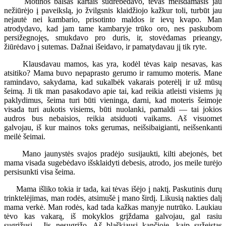
Motinos balsas kartais sudrebėdavo, tėvas melsdamasis jau
nežiūrėjo į paveikslą, jo žvilgsnis klaidžiojo kažkur toli, turbūt jau
nejautė nei kambario, prisotinto maldos ir ievų kvapo. Man
atrodydavo, kad jam tame kambaryje trūko oro, nes paskubom
persižegnojęs, smukdavo pro duris, ir, stovėdamas prieangy,
žiūrėdavo į sutemas. Dažnai išeidavo, ir pamatydavau jį tik ryte.
Klausdavau mamos, kas yra, kodėl tėvas kaip nesavas, kas
atsitiko? Mama buvo nepaprasto gerumo ir ramumo moteris. Mane
ramindavo, sakydama, kad sukalbėk vakarais poterėlį ir už mūsų
šeimą. Ji tik man pasakodavo apie tai, kad reikia atleisti visiems jų
paklydimus, šeima turi būti vieninga, darni, kad moteris šeimoje
visada turi aukotis visiems, būti nuolanki, pamaldi — tai jokios
audros bus nebaisios, reikia atsiduoti vaikams. Aš visuomet
galvojau, iš kur mainos toks gerumas, neišsibaigianti, neišsenkanti
meilė šeimai.
Mano jaunystės svajos pradėjo susijaukti, kilti abejonės, bet
mama visada sugebėdavo išsklaidyti debesis, atrodo, jos meile turėjo
persisunkti visa šeima.
Mama išliko tokia ir tada, kai tėvas išėjo į naktį. Paskutinis durų
trinktelėjimas, man rodės, atsimušė į mano širdį. Likusią nakties dalį
mama verkė. Man rodės, kad tada kažkas manyje nutrūko. Laukiau
tėvo kas vakarą, iš mokyklos grįždama galvojau, gal rasiu
sugrįžusį... Jis nesugrįžo. Aš blaškiausi kančioje, kaip sužeistas