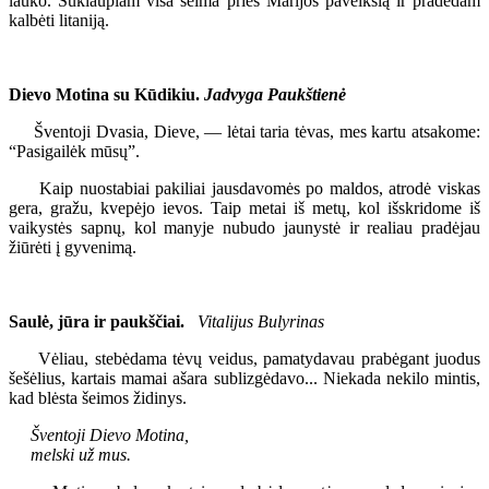
lauko. Suklaupiam visa šeima prieš Marijos paveikslą ir pradedam
kalbėti litaniją.
Dievo Motina su Kūdikiu.
Jadvyga Paukštienė
Šventoji Dvasia, Dieve, — lėtai taria tėvas, mes kartu atsakome:
“Pasigailėk mūsų”.
Kaip nuostabiai pakiliai jausdavomės po maldos, atrodė viskas
gera, gražu, kvepėjo ievos. Taip metai iš metų, kol išskridome iš
vaikystės sapnų, kol manyje nubudo jaunystė ir realiau pradėjau
žiūrėti į gyvenimą.
Saulė, jūra ir paukščiai.
Vitalijus Bulyrinas
Vėliau, stebėdama tėvų veidus, pamatydavau prabėgant juodus
šešėlius, kartais mamai ašara sublizgėdavo... Niekada nekilo mintis,
kad blėsta šeimos židinys.
Šventoji Dievo Motina,
melski už mus.