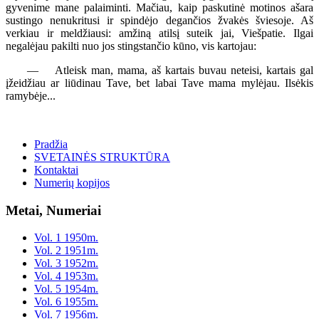
gyvenime mane palaiminti. Mačiau, kaip paskutinė motinos ašara
sustingo nenukritusi ir spindėjo degančios žvakės šviesoje. Aš
verkiau ir meldžiausi: amžiną atilsį suteik jai, Viešpatie. Ilgai
negalėjau pakilti nuo jos stingstančio kūno, vis kartojau:
— Atleisk man, mama, aš kartais buvau neteisi, kartais gal
įžeidžiau ar liūdinau Tave, bet labai Tave mama mylėjau. Ilsėkis
ramybėje...
Pradžia
SVETAINĖS STRUKTŪRA
Kontaktai
Numerių kopijos
Metai, Numeriai
Vol. 1 1950m.
Vol. 2 1951m.
Vol. 3 1952m.
Vol. 4 1953m.
Vol. 5 1954m.
Vol. 6 1955m.
Vol. 7 1956m.