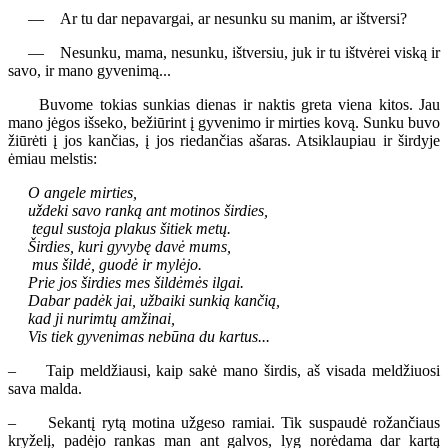
— Ar tu dar nepavargai, ar nesunku su manim, ar ištversi?
— Nesunku, mama, nesunku, ištversiu, juk ir tu ištvėrei viską ir
savo, ir mano gyvenimą...
Buvome tokias sunkias dienas ir naktis greta viena kitos. Jau
mano jėgos išseko, bežiūrint į gyvenimo ir mirties kovą. Sunku buvo
žiūrėti į jos kančias, į jos riedančias ašaras. Atsiklaupiau ir širdyje
ėmiau melstis:
O angele mirties,
uždeki savo ranką ant motinos širdies,
tegul sustoja plakus šitiek metų.
Širdies, kuri gyvybę davė mums,
mus šildė, guodė ir mylėjo.
Prie jos širdies mes šildėmės ilgai.
Dabar padėk jai, užbaiki sunkią kančią,
kad ji nurimtų amžinai,
Vis tiek gyvenimas nebūna du kartus...
– Taip meldžiausi, kaip sakė mano širdis, aš visada meldžiuosi
sava malda.
– Sekantį rytą motina užgeso ramiai. Tik suspaudė rožančiaus
kryželį, padėjo rankas man ant galvos, lyg norėdama dar kartą