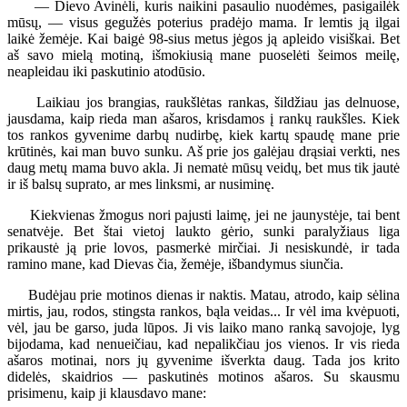
— Dievo Avinėli, kuris naikini pasaulio nuodėmes, pasigailėk
mūsų, — visus gegužės poterius pradėjo mama. Ir lemtis ją ilgai
laikė žemėje. Kai baigė 98-sius metus jėgos ją apleido visiškai. Bet
aš savo mielą motiną, išmokiusią mane puoselėti šeimos meilę,
neapleidau iki paskutinio atodūsio.
Laikiau jos brangias, raukšlėtas rankas, šildžiau jas delnuose,
jausdama, kaip rieda man ašaros, krisdamos į rankų raukšles. Kiek
tos rankos gyvenime darbų nudirbę, kiek kartų spaudę mane prie
krūtinės, kai man buvo sunku. Aš prie jos galėjau drąsiai verkti, nes
daug metų mama buvo akla. Ji nematė mūsų veidų, bet mus tik jautė
ir iš balsų suprato, ar mes linksmi, ar nusiminę.
Kiekvienas žmogus nori pajusti laimę, jei ne jaunystėje, tai bent
senatvėje. Bet štai vietoj laukto gėrio, sunki paralyžiaus liga
prikaustė ją prie lovos, pasmerkė mirčiai. Ji nesiskundė, ir tada
ramino mane, kad Dievas čia, žemėje, išbandymus siunčia.
Budėjau prie motinos dienas ir naktis. Matau, atrodo, kaip sėlina
mirtis, jau, rodos, stingsta rankos, bąla veidas... Ir vėl ima kvėpuoti,
vėl, jau be garso, juda lūpos. Ji vis laiko mano ranką savojoje, lyg
bijodama, kad nenueičiau, kad nepalikčiau jos vienos. Ir vis rieda
ašaros motinai, nors jų gyvenime išverkta daug. Tada jos krito
didelės, skaidrios — paskutinės motinos ašaros. Su skausmu
prisimenu, kaip ji klausdavo mane: