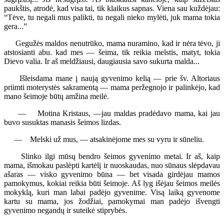
paukštis, atrodė, kad visa tai, tik klaikus sapnas. Viena sau kuždėjau:
“Tėve, tu negali mus palikti, tu negali nieko mylėti, juk mama tokia
gera...”
Gegužės maldos nenutrūko, mama nuramino, kad ir nėra tėvo, ji
atstosianti abu. kad mes — šeima, tik reikia melstis, matyt, tokia
Dievo valia. Ir aš meldžiausi, daugiausia savo sukurta malda...
Išleisdama mane į naują gyvenimo kelią — prie šv. Altoriaus
priimti moterystės sakramentą — mama peržegnojo ir palinkėjo, kad
mano šeimoje būtų amžina meilė.
— Motina Kristaus, —jau maldas pradėdavo mama, kai jau
buvo susuktas manasis šeimos lizdas.
— Melski už mus, — atsakinėjome mes su vyru ir sūneliu.
Slinko ilgi mūsų bendro šeimos gyvenimo metai. Ir aš, kaip
mama, išmokau paslėpti kartėlį ir nuoskaudas, nuo sūnaus slėpdavau
ašaras — visko gyvenimo būna — bet visada girdėjau mamos
pamokymus, kokiai reikia būti šeimoje. Aš lyg išėjau šeimos meilės
mokyklą, kuri man labai padėjo gyvenime. Visą laiką gyvenome
kartu su mama, jos žodžiai, pamokymai man padėjo išvengti
gyvenimo negandų ir suteikė stiprybės.