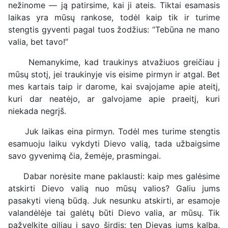
nežinome — ją patirsime, kai ji ateis. Tiktai esamasis
laikas yra mūsų rankose, todėl kaip tik ir turime
stengtis gyventi pagal tuos žodžius: “Tebūna ne mano
valia, bet tavo!”
Nemanykime, kad traukinys atvažiuos greičiau į
mūsų stotį, jei traukinyje vis eisime pirmyn ir atgal. Bet
mes kartais taip ir darome, kai svajojame apie ateitį,
kuri dar neatėjo, ar galvojame apie praeitį, kuri
niekada negrįš.
Juk laikas eina pirmyn. Todėl mes turime stengtis
esamuoju laiku vykdyti Dievo valią, tada užbaigsime
savo gyvenimą čia, žemėje, prasmingai.
Dabar norėsite mane paklausti: kaip mes galėsime
atskirti Dievo valią nuo mūsų valios? Galiu jums
pasakyti vieną būdą. Juk nesunku atskirti, ar esamoje
valandėlėje tai galėtų būti Dievo valia, ar mūsų. Tik
pažvelkite giliau į savo širdis: ten Dievas jums kalba.