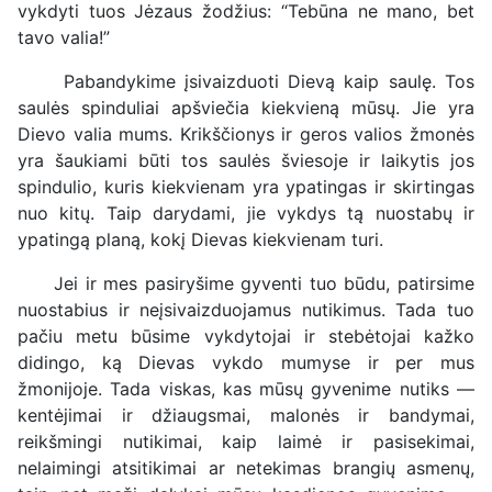
vykdyti tuos Jėzaus žodžius: “Tebūna ne mano, bet
tavo valia!”
Pabandykime įsivaizduoti Dievą kaip saulę. Tos
saulės spinduliai apšviečia kiekvieną mūsų. Jie yra
Dievo valia mums. Krikščionys ir geros valios žmonės
yra šaukiami būti tos saulės šviesoje ir laikytis jos
spindulio, kuris kiekvienam yra ypatingas ir skirtingas
nuo kitų. Taip darydami, jie vykdys tą nuostabų ir
ypatingą planą, kokį Dievas kiekvienam turi.
Jei ir mes pasiryšime gyventi tuo būdu, patirsime
nuostabius ir neįsivaizduojamus nutikimus. Tada tuo
pačiu metu būsime vykdytojai ir stebėtojai kažko
didingo, ką Dievas vykdo mumyse ir per mus
žmonijoje. Tada viskas, kas mūsų gyvenime nutiks —
kentėjimai ir džiaugsmai, malonės ir bandymai,
reikšmingi nutikimai, kaip laimė ir pasisekimai,
nelaimingi atsitikimai ar netekimas brangių asmenų,