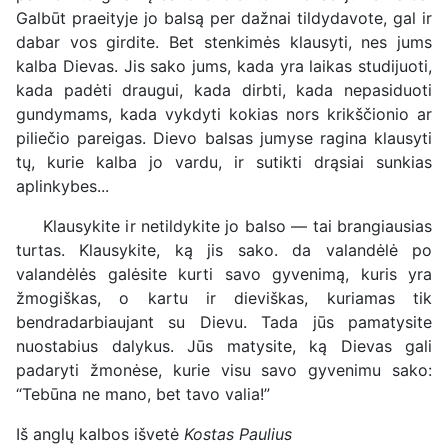
Galbūt praeityje jo balsą per dažnai tildydavote, gal ir
dabar vos girdite. Bet stenkimės klausyti, nes jums
kalba Dievas. Jis sako jums, kada yra laikas studijuoti,
kada padėti draugui, kada dirbti, kada nepasiduoti
gundymams, kada vykdyti kokias nors krikščionio ar
piliečio pareigas. Dievo balsas jumyse ragina klausyti
tų, kurie kalba jo vardu, ir sutikti drąsiai sunkias
aplinkybes...
Klausykite ir netildykite jo balso — tai brangiausias
turtas. Klausykite, ką jis sako. da valandėlė po
valandėlės galėsite kurti savo gyvenimą, kuris yra
žmogiškas, o kartu ir dieviškas, kuriamas tik
bendradarbiaujant su Dievu. Tada jūs pamatysite
nuostabius dalykus. Jūs matysite, ką Dievas gali
padaryti žmonėse, kurie visu savo gyvenimu sako:
“Tebūna ne mano, bet tavo valia!”
Iš anglų kalbos išvetė
Kostas Paulius