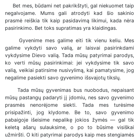
Bet mes, būdami net pakrikštyti, gal niekuomet taip
negalvojame. Mums gali atrodyti kad šio sakinio
prasmė reiškia tik kaip pasidavimą likimui, kada nėra
pasirinkimo. Bet toks supratimas yra klaidingas.
Gyvenime mes galime eiti tik vienu keliu. Mes
galime vykdyti savo valią, ar laisvai pasirinkdami
vykdysime Dievo valią. Tada mūsų patyrimai parodys,
ko verti mūsų pasirinkimai: jei vykdysime tik savo
valią, veikiai patirsime nusivylimą, kai pamatysime, jog
negalime pasiekti savo gyvenimo išsvajotų tikslų.
Tada mūsų gyvenimas bus nuobodus, nepaisant
mūsų pastangų padaryti jį įdomiu, nes savo gyvenimo
prasmės nenorėjome siekti. Tada mes turėsime
prisipažinti, jog klydome. Be to, savo gyvenimo
pabaigoje išeisime nepalikę jokios žymės — gal tik
keletą ašarų sulauksime, o po to būsime visiškai
užmiršti. O kiti patyrimai parodys kaip mes stengiamės