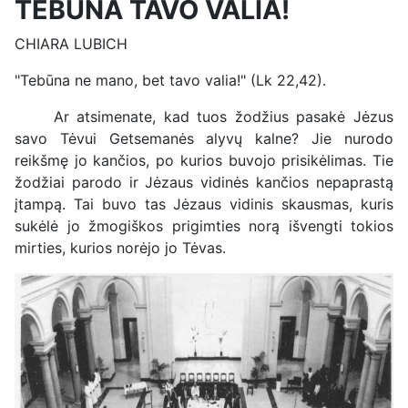
TEBŪNA TAVO VALIA!
CHIARA LUBICH
"Tebūna ne mano, bet tavo valia!" (Lk 22,42).
Ar atsimenate, kad tuos žodžius pasakė Jėzus
savo Tėvui Getsemanės alyvų kalne? Jie nurodo
reikšmę jo kančios, po kurios buvojo prisikėlimas. Tie
žodžiai parodo ir Jėzaus vidinės kančios nepaprastą
įtampą. Tai buvo tas Jėzaus vidinis skausmas, kuris
sukėlė jo žmogiškos prigimties norą išvengti tokios
mirties, kurios norėjo jo Tėvas.