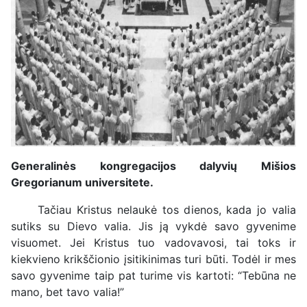
Generalinės kongregacijos dalyvių Mišios
Gregorianum universitete.
Tačiau Kristus nelaukė tos dienos, kada jo valia
sutiks su Dievo valia. Jis ją vykdė savo gyvenime
visuomet. Jei Kristus tuo vadovavosi, tai toks ir
kiekvieno krikščionio įsitikinimas turi būti. Todėl ir mes
savo gyvenime taip pat turime vis kartoti: “Tebūna ne
mano, bet tavo valia!”