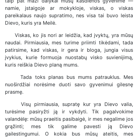
taip pat maži dalykai mūsų kasdienos gyvenime —
namie, įstaigoje ar mokykloje, viskas, o viskas
pareikalaus naujo supratimo, nes visa tai buvo leista
Dievo, kuris yra Meilė.
Viskas, ko jis nori ar leidžia, kad įvyktų, yra mūsų
naudai. Pirmiausia, mes turime priimti tikėdami, tada
patirsime, kad viskas, ir gera ir bloga, jungia visus
įvykius, kurie formuoja nuostabų visko suvienijimą,
kuris reiškia Dievo planą mums.
Tada toks planas bus mums patrauklus. Mes
nuoširdžiai norėsime duoti savo gyvenimui gilesnę
prasmę.
Visų pirmiausia, supratę kur yra Dievo valia,
turėsime pasiryžti ją ir vykdyti. Tik pagalvokime
valandėlę: mūsų praeitis pasibaigė, ir mes negalime jos
grąžinti; mes tik galime pavesti ją Dievo
gailestingumui. O kokia bus mūsų ateitis, mes