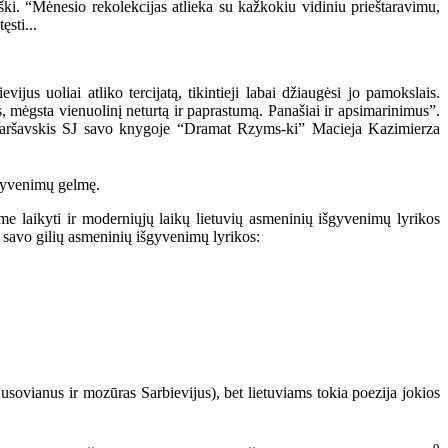
ški. “Mėnesio rekolekcijas atlieka su kažkokiu vidiniu prieštaravimu,
ęsti...
 uoliai atliko tercijatą, tikintieji labai džiaugėsi jo pamokslais.
mėgsta vienuolinį neturtą ir paprastumą. Panašiai ir apsimarinimus”.
. Varšavskis SJ savo knygoje “Dramat Rzyms-ki” Macieja Kazimierza
gyvenimų gelmę.
me laikyti ir moderniųjų laikų lietuvių asmeninių išgyvenimų lyrikos
r savo gilių asmeninių išgyvenimų lyrikos:
sovianus ir mozūras Sarbievijus), bet lietuviams tokia poezija jokios