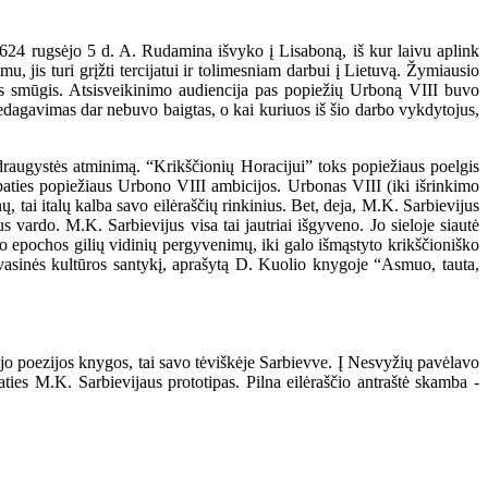
1624 rugsėjo 5 d. A. Rudamina išvyko į Lisaboną, iš kur laivu aplink
 jis turi grįžti tercijatui ir tolimesniam darbui į Lietuvą. Žymiausio
as smūgis. Atsisveikinimo audiencija pas popiežių Urboną VIII buvo
edagavimas dar nebuvo baigtas, o kai kuriuos iš šio darbo vykdytojus,
raugystės atminimą. “Krikščionių Horacijui” toks popiežiaus poelgis
 paties popiežiaus Urbono VIII ambicijos. Urbonas VIII (iki išrinkimo
, tai italų kalba savo eilėraščių rinkinius. Bet, deja, M.K. Sarbievijus
vardo. M.K. Sarbievijus visa tai jautriai išgyveno. Jo sieloje siautė
 epochos gilių vidinių pergyvenimų, iki galo išmąstyto krikščioniško
 dvasinės kultūros santykį, aprašytą D. Kuolio knygoje “Asmuo, tauta,
o poezijos knygos, tai savo tėviškėje Sarbievve. Į Nesvyžių pavėlavo
ties M.K. Sarbievijaus prototipas. Pilna eilėraščio antraštė skamba -