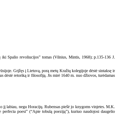
iki Spalio revoliucijos” tomas (Vilnius, Mintis, 1968); p.135-136 J.
sijoje. Grįžęs į Lietuvą, porą metų Kražių kolegijoje dėstė sintaksę ir
s dėstė retoriką ir filosofiją. Jis mirė 1640 m. nuo džiovos, turėdamas
o jį labiau, negu Horacijų. Rubensas piešė jo knygoms vinjetes. M.K.
“De perfecta poesi” (“Apie tobulą poeziją”), kuriuo naudojosi daugelio