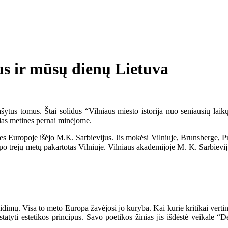
us ir mūsų dienų Lietuva
tus tomus. Štai solidus “Vilniaus miesto istorija nuo seniausių laikų 
ias metines pernai minėjome.
s Europoje išėjo M.K. Sarbievijus. Jis mokėsi Vilniuje, Brunsberge, Prū
 po trejų metų pakartotas Vilniuje. Vilniaus akademijoje M. K. Sarbieviju
mų. Visa to meto Europa žavėjosi jo kūryba. Kai kurie kritikai vertin
statyti estetikos principus. Savo poetikos žinias jis išdėstė veikale 