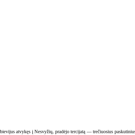
ijus atvykęs į Nesvyžių, pradėjo tercijatą — trečiuosius paskutinius