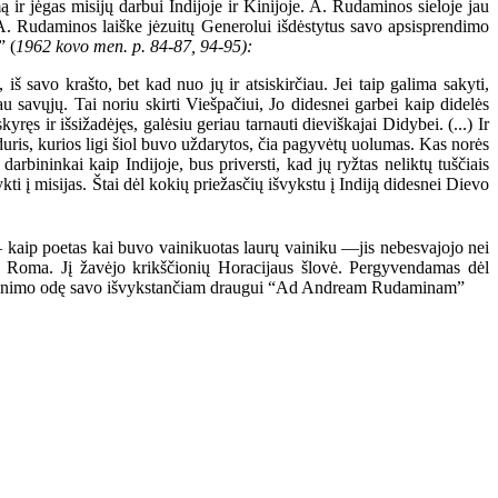
r jėgas misijų darbui Indijoje ir Kinijoje. A. Rudaminos sieloje jau
us A. Rudaminos laiške jėzuitų Generolui išdėstytus savo apsisprendimo
” (
1962 kovo men. p. 84-87, 94-95):
š savo krašto, bet kad nuo jų ir atsiskirčiau. Jei taip galima sakyti,
u savųjų. Tai noriu skirti Viešpačiui, Jo didesnei garbei kaip didelės
yręs ir išsižadėjęs, galėsiu geriau tarnauti dieviškajai Didybei. (...) Ir
 duris, kurios ligi šiol buvo uždarytos, čia pagyvėtų uolumas. Kas norės
darbininkai kaip Indijoje, bus priversti, kad jų ryžtas neliktų tuščiais
ykti į misijas. Štai dėl kokių priežasčių išvykstu į Indiją didesnei Dievo
kaip poetas kai buvo vainikuotas laurų vainiku —jis nebesvajojo nei
s — Roma. Jį žavėjo krikščionių Horacijaus šlovė. Pergyvendamas dėl
isveikinimo odę savo išvykstančiam draugui “Ad Andream Rudaminam”