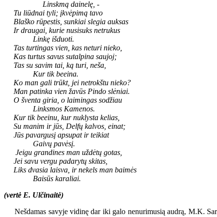
Linskmą dainelę,
-
Tu liūdnai tyli; įkvėpimą tavo
Blaško rūpestis, sunkiai slegia auksas
Ir draugai, kurie nusisuks netrukus
Linkę išduoti.
Tas turtingas vien, kas neturi nieko,
Kas turtus savus sutalpina saujoj;
Tas su savim tai, ką turi, neša,
Kur tik beeina.
Ko man gali trūkt, jei netrokštu nieko?
Man patinka vien žavūs Pindo slėniai.
O šventa giria, o laimingas sodžiau
Linksmos Kamenos.
Kur tik beeinu, kur nuklysta kelias,
Su manim ir jūs, Delfų kalvos, einat;
Jūs pavargusį apsupat ir teikiat
Gaivų pavėsį.
Jeigu grandines man uždėtų gotas,
Jei savu vergu padarytų skitas,
Liks dvasia laisva, ir nekels man baimės
Baisūs karaliai.
(vertė E. Ulčinaitė)
Nešdamas savyje vidinę dar iki galo nenurimusią audrą, M.K. Sarbiev