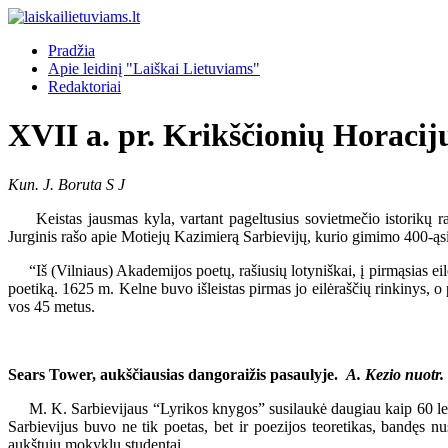
Pradžia
Apie leidinį "Laiškai Lietuviams"
Redaktoriai
XVII a. pr. Krikščionių Horacij
Kun. J. Boruta S J
Keistas jausmas kyla, vartant pageltusius sovietmečio istorikų rašy
Jurginis rašo apie Motiejų Kazimierą Sarbievijų, kurio gimimo 400-ąs
“Iš (Vilniaus) Akademijos poetų, rašiusių lotyniškai, į pirmąsias eile
poetiką. 1625 m. Kelne buvo išleistas pirmas jo eilėraščių rinkinys, o
vos 45 metus.
Sears Tower, aukščiausias dangoraižis pasaulyje.
A. Kezio nuotr.
M. K. Sarbievijaus “Lyrikos knygos” susilaukė daugiau kaip 60 leidi
Sarbievijus buvo ne tik poetas, bet ir poezijos teoretikas, bandęs nu
aukštųjų mokyklų studentai.