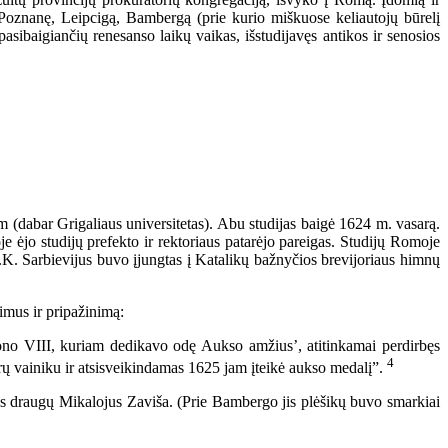
oznanę, Leipcigą, Bambergą (prie kurio miškuose keliautojų būrelį
pasibaigiančių renesanso laikų vaikas, išstudijavęs antikos ir senosios
dabar Grigaliaus universitetas). Abu studijas baigė 1624 m. vasarą.
ėjo studijų prefekto ir rektoriaus patarėjo pareigas. Studijų Romoje
M.K. Sarbievijus buvo įjungtas į Katalikų bažnyčios brevijoriaus himnų
imus ir pripažinimą:
ono VIII, kuriam dedikavo odę Aukso amžius’, atitinkamai perdirbęs
4
urų vainiku ir atsisveikindamas 1625 jam įteikė aukso medalį”.
 draugų Mikalojus Zaviša. (Prie Bambergo jis plėšikų buvo smarkiai