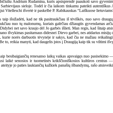
ičiuliu Andrium Rudamina, kuris apsisprendė paaukoti savo gyvenimą i
. Sarbievijaus sieloje. Todėl ir čia laikom tinkamu pateikti autentišk
ui Vitelleschi išvertė ir paskelbė P. Rabikauskas “Laiškuose lietuviams
p išsižadėti, kad ne tik pasitraukčiau iš tėviškės, nuo savo draugų, i
titrukčiau nuo tų malonumų, kuriais galėčiau džiaugtis gyvendamas arčia
Didybei net savo kraujo dėl Jo garbės išlieti. Man regis, kad šitaip atsisk
ad mano išvykimas pasitarnaus didesnei Dievo garbei, nes atidarius misijų
, kurie norės darbuotis tėvynėje ir sakys, kad čia ne mažiau reikalingi 
 Be to, reikia manyti, kad daugelis įstos į Draugiją kaip tik su viltimi išv
aip besibaigiančių renesanso laikų vaikas apsvaigęs nuo pasisekimo — 
sčiusi laikė senosios ir tuometinės krikščioniškosios kultūros centra
oj ateityje jo paties laukiančių kažkiek panašių išbandymų, rašo ats