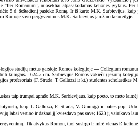
je “Iter Romanum”, nuosekliai atpasakodamas kelionės įvykius. Per P
ričio 5 d. šeštadienį pasiekė Romą. Ir iš karto M.K. Sarbievijus, kaip 
ro Romoje savo pergyvenimus M.K. Sarbievijus įamžino ketureilyje:
ogijos studijų metus garsioje Romos kolegijoje — Collegium romanum (
ti kunigais. 1624-25 m. Sarbievijus Romos vokiečių jėzuitų kolegijoje 
os profesoriais (F. Strada, T Galluzzi ir kt.) studentas scholastikas 
skas taip trumpai aprašo M.K. Sarbievijaus, kaip poeto, to meto laimėj
tynistų, kaip T. Galluzzi, F. Strada, V. Guiniggi ir paties pop. Urb
ijų labai vertino ir dažnai jį kviesdavo pas save; 1623 jį vainikavo la
yvenimų. Tik atvykus Romon, tuoj susirgo ir mirė vienas iš kelionės