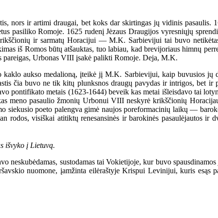
nors ir artimi draugai, bet koks dar skirtingas jų vidinis pasaulis. 
us pasiliko Romoje. 1625 rudenį Jėzaus Draugijos vyresniųjų sprendimu,
rikščionių ir sarmatų Horacijui — M.K. Sarbievijui tai buvo netikėt
ykimas iš Romos būtų atšauktas, tuo labiau, kad brevijoriaus himnų perr
as pareigas, Urbonas VIII įsakė palikti Romoje. Deja, M.K.
klo aukso medalioną, įteikė jį M.K. Sarbievijui, kaip buvusios jų d
stis čia buvo ne tik kitų plunksnos draugų pavydas ir intrigos, bet ir
vo pontifikato metais (1623-1644) beveik kas metai išleisdavo tai lotynų
kas meno pasaulio žmonių Urbonui VIII neskyrė krikščionių Horacijaus 
numo siekusio poeto palengva gimė naujos poreformacinių laikų — baroko
man rodos, visiškai atitiktų renesansinės ir barokinės pasaulėjautos ir
 išvyko į Lietuvą.
iavo neskubėdamas, sustodamas tai Vokietijoje, kur buvo spausdinamos j
ršavskio nuomone, įamžinta eilėraštyje Krispui Levinijui, kuris esąs pa