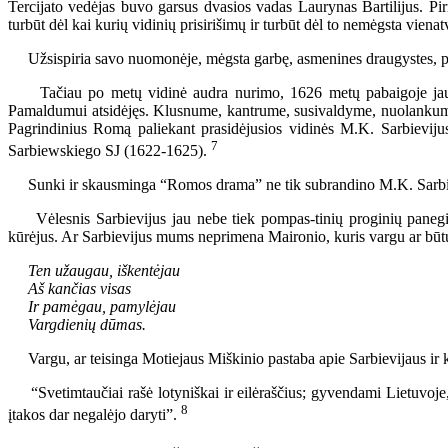
Tercijato vedėjas buvo garsus dvasios vadas Laurynas Bartilijus. Pir
turbūt dėl kai kurių vidinių prisirišimų ir turbūt dėl to nemėgsta vienatv
Užsispiria savo nuomonėje, mėgsta garbę, asmenines draugystes, p
Tačiau po metų vidinė audra nurimo, 1626 metų pabaigoje jau kitas 
Pamaldumui atsidėjęs. Klusnume, kantrume, susivaldyme, nuolankume, 
Pagrindinius Romą paliekant prasidėjusios vidinės M.K. Sarbievij
7
Sarbiewskiego SJ (1622-1625).
Sunki ir skausminga “Romos drama” ne tik subrandino M.K. Sarbievi
Vėlesnis Sarbievijus jau nebe tiek pompas-tinių proginių panegirikų
kūrėjus. Ar Sarbievijus mums neprimena Maironio, kuris vargu ar būtų 
Ten užaugau, iškentėjau
Aš kančias visas
Ir pamėgau, pamylėjau
Vargdienių dūmas.
Vargu, ar teisinga Motiejaus Miškinio pastaba apie Sarbievijaus ir ki
“Svetimtaučiai rašė lotyniškai ir eilėraščius; gyvendami Lietuvoje, 
8
įtakos dar negalėjo daryti”.