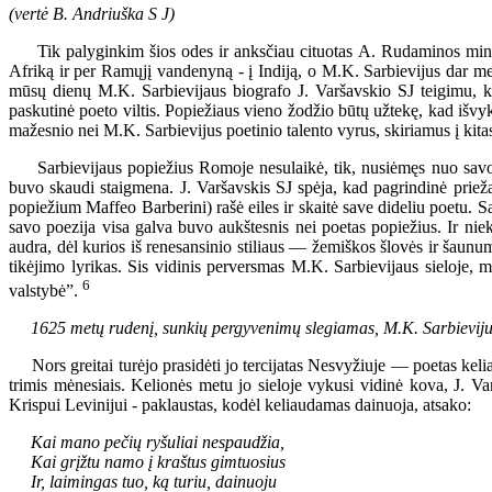
(vertė B. Andriuška S J)
Tik palyginkim šios odes ir anksčiau cituotas A. Rudaminos mintis, 
Afriką ir per Ramųjį vandenyną - į Indiją, o M.K. Sarbievijus dar met
mūsų dienų M.K. Sarbievijaus biografo J. Varšavskio SJ teigimu, k
paskutinė poeto viltis. Popiežiaus vieno žodžio būtų užtekę, kad išv
mažesnio nei M.K. Sarbievijus poetinio talento vyrus, skiriamus į kit
Sarbievijaus popiežius Romoje nesulaikė, tik, nusiėmęs nuo savo ka
buvo skaudi staigmena. J. Varšavskis SJ spėja, kad pagrindinė prieža
popiežium Maffeo Barberini) rašė eiles ir skaitė save dideliu poetu. Sa
savo poezija visa galva buvo aukštesnis nei poetas popiežius. Ir nie
audra, dėl kurios iš renesansinio stiliaus — žemiškos šlovės ir šau
tikėjimo lyrikas. Sis vidinis perversmas M.K. Sarbievijaus sieloje, 
6
valstybė”.
1625 metų rudenį, sunkių pergyvenimų slegiamas, M.K. Sarbievijus
Nors greitai turėjo prasidėti jo tercijatas Nesvyžiuje — poetas kel
trimis mėnesiais. Kelionės metu jo sieloje vykusi vidinė kova, J. Va
Krispui Levinijui - paklaustas, kodėl keliaudamas dainuoja, atsako:
Kai mano pečių ryšuliai nespaudžia,
Kai grįžtu namo į kraštus gimtuosius
Ir, laimingas tuo, ką turiu, dainuoju