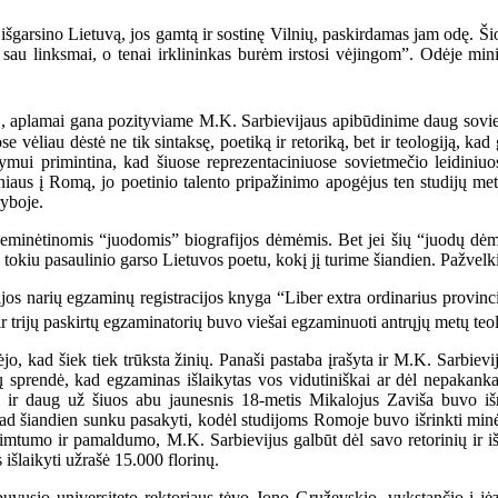
šgarsino Lietuvą, jos gamtą ir sostinę Vilnių, paskirdamas jam odę. Ši
ja sau linksmai, o tenai irklininkas burėm irstosi vėjingom”. Odėje m
2
, aplamai gana pozityviame M.K. Sarbievijaus apibūdinime daug sovi
e vėliau dėstė ne tik sintaksę, poetiką ir retoriką, bet ir teologiją, 
mui primintina, kad šiuose reprezentaciniuose sovietmečio leidiniuo
ilniaus į Romą, jo poetinio talento pripažinimo apogėjus ten studijų
ryboje.
 neminėtinomis “juodomis” biografijos dėmėmis. Bet jei šių “juodų 
tokiu pasaulinio garso Lietuvos poetu, kokį jį turime šiandien. Pažvelki
os narių egzaminų registracijos knyga “Liber extra ordinarius provinci
ir trijų paskirtų egzaminatorių buvo viešai egzaminuoti antrųjų metų te
ad šiek tiek trūksta žinių. Panaši pastaba įrašyta ir M.K. Sarbievij
ių sprendė, kad egzaminas išlaikytas vos vidutiniškai ar dėl nepakanka
a ir daug už šiuos abu jaunesnis 18-metis Mikalojus Zaviša buvo iš
 tad šiandien sunku pasakyti, kodėl studijoms Romoje buvo išrinkti mi
o rimtumo ir pamaldumo, M.K. Sarbievijus galbūt dėl savo retorinių ir iš
s išlaikyti užrašė 15.000 florinų.
usio universiteto rektoriaus tėvo Jono Gruževskio, vykstančio į jėz