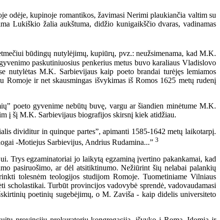
oje odėje, kupinoje romantikos, žavimasi Nerimi plaukiančia valtim su
inima Lukiškio žalia aukštuma, didžio kunigaikščio dvaras, vadinamas
etmečiui būdingų nutylėjimų, kupiūrų, pvz.: neužsimenama, kad M.K.
kad gyvenimo paskutiniuosius penkerius metus buvo karaliaus Vladislovo
se nutylėtas M.K. Sarbievijaus kaip poeto brandai turėjęs lemiamos
 metu Romoje ir net skausmingas išvykimas iš Romos 1625 metų rudenį
dėmių” poeto gyvenime nebūtų buvę, vargu ar šiandien minėtume M.K.
m į šį M.K. Sarbievijaus biografijos skirsnį kiek atidžiau.
alis dividitur in quinque partes”, apimanti 1585-1642 metų laikotarpį.
3
ologai -Motiejus Sarbievijus, Andrius Rudamina...”
ui. Trys egzaminatoriai jo laikytą egzaminą įvertino pakankamai, kad
mo pasiruošimo, ar dėl atsitiktinumo. Nežiūrint šių nelabai palankių
rinkti tolesnėm teologijos studijom Romoje. Tuometiniame Vilniaus
nėti scholastikai. Turbūt provincijos vadovybė sprendė, vadovaudamasi
skirtinių poetinių sugebėjimų, o M. Zaviša - kaip didelis universiteto
uitų provincijų prokuratorių kongregaciją, išvyko į Romą. Įdomią ir