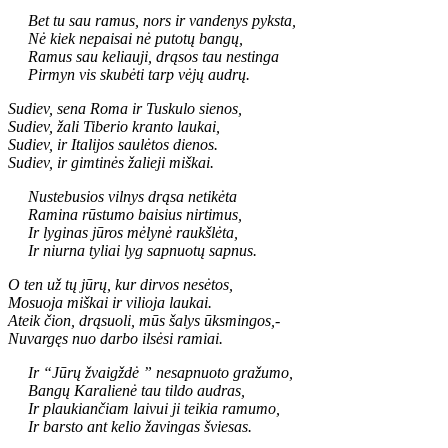
Bet tu sau ramus, nors ir vandenys pyksta,
Nė kiek nepaisai nė putotų bangų,
Ramus sau keliauji, drąsos tau nestinga
Pirmyn vis skubėti tarp vėjų audrų.
Sudiev, sena Roma ir Tuskulo sienos,
Sudiev, žali Tiberio kranto laukai,
Sudiev, ir Italijos saulėtos dienos.
Sudiev, ir gimtinės žalieji miškai.
Nustebusios vilnys drąsa netikėta
Ramina rūstumo baisius nirtimus,
Ir lyginas jūros mėlynė raukšlėta,
Ir niurna tyliai lyg sapnuotų sapnus.
O ten už tų jūrų, kur dirvos nesėtos,
Mosuoja miškai ir vilioja laukai.
Ateik čion, drąsuoli, mūs šalys ūksmingos,
-
Nuvargęs nuo darbo ilsėsi ramiai.
Ir “Jūrų žvaigždė ” nesapnuoto gražumo,
Bangų Karalienė tau tildo audras,
Ir plaukiančiam laivui ji teikia ramumo,
Ir barsto ant kelio žavingas šviesas.