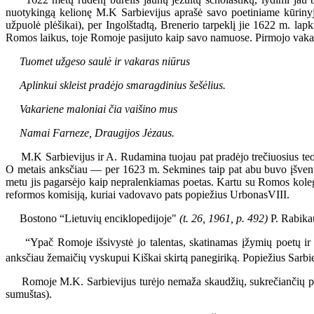
nuotykingą kelionę M.K Sarbievijus aprašė savo poetiniame kūriny
užpuolė plėšikai), per Ingolštadtą, Brenerio tarpeklį jie 1622 m. lapk
Romos laikus, toje Romoje pasijuto kaip savo namuose. Pirmojo vaka
Tuomet užgeso saulė ir vakaras niūrus
Aplinkui skleist pradėjo smaragdinius šešėlius.
Vakariene maloniai čia vaišino mus
Namai Farneze, Draugijos Jėzaus.
M.K Sarbievijus ir A. Rudamina tuojau pat pradėjo trečiuosius teol
O metais anksčiau — per 1623 m. Sekmines taip pat abu buvo įšventin
metu jis pagarsėjo kaip nepralenkiamas poetas. Kartu su Romos kolegij
reformos komisiją, kuriai vadovavo pats popiežius UrbonasVIII.
Bostono “Lietuvių enciklopedijoje"
(t. 26, 1961, p. 492)
P. Rabikau
“Ypač Romoje išsivystė jo talentas, skatinamas įžymių poetų ir lo
anksčiau žemaičių vyskupui Kiškai skirtą panegiriką. Popiežius Sarbiev
Romoje M.K. Sarbievijus turėjo nemaža skaudžių, sukrečiančių perg
sumuštas).