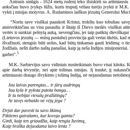
Antrasis smūgis - 1624 metų rudenį teko išsiskirti su artimiausiu b
anksčiau buvo įvykęs lūžis, kuris truputį vėliau turėjo įvykti ir M.K
vykti į misijas motyvus. A. Rudaminos laiškus jėzuitų Generolui Mucij
“Noriu save visiškai paaukoti Kristui, trokštu kuo tobuliau savęs tai
atsisveikinčiau su visu pasauliu ir šitaip iš Dievo meilės visiškai a
vertės ir sunkiai pelnytą auką, nevengčiau, jei taip patiktų dieviškajai 
(Lietuvos jėzuitų —
mūsų pastaba
) provincija gali vertai tikėtis, k
išvažiuoti, stengsis būti uolus, kad būtų tinkamas gauti leidimą; o tie
žodžiais, nešti darbo naštą panašiai, kaip ją neša Indijos misijonieriai.
5
garbei”.
M.K. Sarbievijus savo vidiniais nusiteikimais buvo visai kitoks. K
apie darbą tėvynėje, nei apie tolimas misijas. Jį traukė, jį sukau
artimiausio draugo išvykimo į tolimą Indiją, nė nejausdamas netolim
Jau laivas parengtas... ir jūrų audringų
Jau kyla ir pyksta putota banga.. .
Ir tu nebijai viesulų pražūtingų?
Ar tavęs nebaido nė vėjų jėga ?
Drįsti dar pavesti tu savo likimą
Piktiems gaivalams, kur kovoja gamta?
Girdi, kaip ten griaudžia, kaip rengia žuvimą,
Kaip braška dejuodama laivo lenta ?