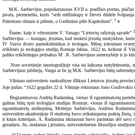
M.K. Sarbievijus, populiariausias XVII a. pradžios poetas, plačiai i
javais, piemenėliu, kuris “sėdi milžinkapy ir žievės dūdele švilpau
1
Palemono rūmais ir pilimis, o Gedimino pilis Kapitolium”.
v
Šiame, kaip ir vėlesniame V. Vanago “Lietuvių rašytojų sąvade”
Sarbievijus — kunigas, jėzuitas, kad mokėsi jėzuitų mokyklose, kurios
IV Vazos dvaro pamokslininkas ir teologas. Mūsų tolesniam svarsty
reikšmės jo teologijos studijų Romoje faktas. 1622 m. kelionė iš V
paliko reikšmingus pėdsakus M . K. Sarbievijaus asmenybėje ir jo kū
Nors sovietinėje istoriografijoje visa tai laikoma nutylėtinomis,
Sarbievijaus jubiliejų. Vargu ar be jų M.K. Sarbievijus būtų subrendęs 
Vilniaus universiteto rankraštyne išlikusi Lietuvos jėzuitų provincij
Joje įrašas: “1622 gegužės 22 d. Vilniuje rektoriaus Jono Gruževskio 
Išegzaminavus Andrių Rudaminą, vienas iš egzaminatorių pastebėjo, k
galima būtų tęsti teologijos studijas Romoje, vienas iš egzaminator
egzaminatorių atsiliepimų, Motiejus Sarbievijus, Andrius Rudamin
universitete-akademijoje iš studentų buvo reikalaujama puikių žinių,
ir kitais kriterijais. A. Rudamina tikriausiai buvo parinktas dėl sav
geradaris. Jis, stodamas į jėzuitus, univesitetinėms filosofijos studijom
1622 metų rudenį būrelis jaunų jėzuitų scholastikų, lydimi jau buv