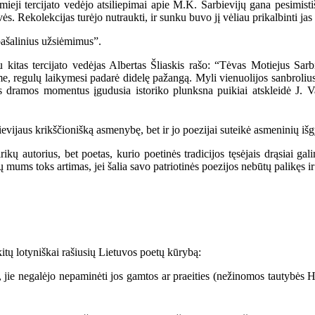
mieji tercijato vedėjo atsiliepimai apie M.K. Sarbievijų gana pesimisti
ės. Rekolekcijas turėjo nutraukti, ir sunku buvo jį vėliau prikalbinti jas t
ašalinius užsiėmimus”.
tercijato vedėjas Albertas Šliaskis rašo: “Tėvas Motiejus Sarbievijus
regulų laikymesi padarė didelę pažangą. Myli vienuolijos sanbrolius, 
us dramos momentus įgudusia istoriko plunksna puikiai atskleidė J
jaus krikščionišką asmenybę, bet ir jo poezijai suteikė asmeninių iš
 autorius, bet poetas, kurio poetinės tradicijos tęsėjais drąsiai gali
mums toks artimas, jei šalia savo patriotinės poezijos nebūtų palikęs i
tų lotyniškai rašiusių Lietuvos poetų kūrybą:
jie negalėjo nepaminėti jos gamtos ar praeities (nežinomos tautybės Hu