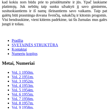
kad kokiu nors būdu prie to prisidėtumėte ir jūs. Ypač laukiame
platintojų. Juk nebūtų taip sunku užsakyti jį savo giminėms,
susituokiantiems ir iš namų išeinantiems savo vaikams. Taip pat
galėtų būti prasminga dovana švenčių, sukakčių ir kitomis progomis.
Visi bendraukime, vieni kitiems padėkime, tai šis žurnalas mus galės
jungti ir toliau.
Pradžia
SVETAINĖS STRUKTŪRA
Kontaktai
Numerių kopijos
Metai, Numeriai
Vol. 1 1950m.
Vol. 2 1951m.
Vol. 3 1952m.
Vol. 4 1953m.
Vol. 5 1954m.
Vol. 6 1955m.
Vol. 7 1956m.
Vol. 8 1957m.
Vol. 9 1958m.