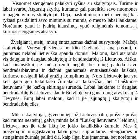
Visuomet stengėmės palaikyti ryšius su skaitytojais. Turime ir
labai svarbų Atgarsių skyrių, kuriame gali pareikšti savo nuomones
ir pageidavimus skaitytojai. Deja, paskutiniuoju metu nedaug kas
ryžtasi pasidalinti savo mintimis su mumis, o mes to labai laukiame.
Norėtume gauti ir įvairių klausimų, ypač religinėmis temomis, į
kuriuos stengsimės atsakyti.
Žvelgiant į ateitį, mūsų entuziazmas dažnai susvyruoja. Mažėja
skaitytojai. Vyresnieji vienas po kito iškeliauja į aną pasaulį, o
jaunimas nelabai lietuviška spauda domisi. Malonu, kad atsiranda
vis daugiau ir daugiau skaitytojų ir bendradarbių iš Lietuvos. Aišku,
kad finansiškai jie mūsų remti negali, bet daug padeda savo
bendradarbiavimu ir dažnai gaunamais entuziastiškais laiškais,
kuriuose nesigaili labai gražių komplimentų. Nors Lietuvoje jau yra
keli gana geri katalikiški žurnalai ar laikraščiai, bet “Laiškuose
lietuviams” jie kažką skirtinga suranda. Labai laukiame ir daugiau
bendradarbių iš Lietuvos. Jau ir išeivijoje yra gana daug atvykusių iš
Tėvynės. Būtų labai malonu, kad ir jie įsijungtų į skaitytojų ir
bendradarbių eiles.
Mūsų skaitytojai, gyvenantieji už Lietuvos ribų, prašyte prašo,
kad mums neateitų į galvą mintis kelti “Laiškų lietuviams” leidimą į
Lietuvą, nes jie tada liktų be jokio katalikiško žurnalo. Mes šį
prašymą ir nuogąstavimą labai gerai suprantame. Stengiamės ir
stengsimės žurnalą palikti čia, kaip ilgai bus įmanoma, bet norėtume,