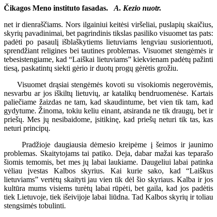
Čikagos Meno instituto fasadas.
A. Kezio nuotr.
net ir dienraščiams. Nors ilgainiui keitėsi viršeliai, puslapių skaičius,
skyrių pavadinimai, bet pagrindinis tikslas pasiliko visuomet tas pats:
padėti po pasaulį išblaškytiems lietuviams lengviau susiorientuoti,
sprendžiant religines bei tautines problemas. Visuomet stengėmės ir
tebesistengiame, kad “Laiškai lietuviams” kiekvienam padėtų pažinti
tiesą, paskatintų siekti gėrio ir duotų progų gėrėtis grožiu.
Visuomet drąsiai stengėmės kovoti su visokiomis negerovėmis,
nesvarbu ar jos iškiltų lietuvių, ar katalikų bendruomenėse. Kartais
paliečiame žaizdas ne tam, kad skaudintume, bet vien tik tam, kad
gydytume. Žinoma, tokiu keliu einant, atsiranda ne tik draugų, bet ir
priešų. Mes jų nesibaidome, įsitikinę, kad priešų neturi tik tas, kas
neturi principų.
Pradžioje daugiausia dėmesio kreipėme į šeimos ir jaunimo
problemas. Skaitytojams tai patiko. Deja, dabar mažai kas teparašo
šiomis temomis, bet mes jų labai laukiame. Daugeliui labai patinka
vėliau įvestas Kalbos skyrius. Kai kurie sako, kad “Laiškus
lietuviams” vertėtų skaityti jau vien tik dėl šio skyriaus. Kalba ir jos
kultūra mums visiems turėtų labai rūpėti, bet gaila, kad jos padėtis
tiek Lietuvoje, tiek išeivijoje labai liūdna. Tad Kalbos skyrių ir toliau
stengsimės tobulinti.