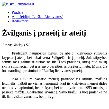
Pradžia
Apie leidinį "Laiškai Lietuviams"
Redaktoriai
Žvilgsnis į praeitį ir ateitį
Juozas Vaišnys SJ
Pradedant naujuosius metus, be abejo, kiekvieno žvilgsnis
krypsta į ateitį, bet labai verta žvilgtelėti ir į praeitį. Juk stiprybės
semtis mes galime ir turime ne tik iš tos praeities, kurią nuo mūsų
skiria šimtmečiai, bet ir iš savo pareities, iš praėjusių metų. Mums čia
bus naudinga prisiminti ir “Laiškų lietuviams”praeitį.
Kai 1950 m. vasario mėnesį pasirodė tas kuklus, mažutis
leidinėlis, galbūt nė vienas nenumatė, kad jis kiekvieną mėnesį didės
ne tik savo apimtimi, bet ir skyrių bei temų įvairumu. 1953 metais jis
pasiekė maždaug dabartinę išvaizdą. Savo tiražu jis tuoj pralenkė ne
tik lietuviškus žurnalus, bet prilygo