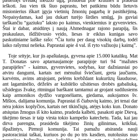
pasiėmęs dvišakį medžio ūglį, prisideda prie krūtinės ir pradeda
ieškoti. Jau vien tik šiuo paprastu, bet patikimu būdu lietuvis
misionierius iškart įgyja vietinių žmonių pagarbą ir pasitikėjimą.
Nepaisydamas, kad jau dukart turėjo širdies smūgį, jis guviai
tarškančiu “gaziuku” laksto po kaimus, vienkiemius ir gyvenvietes.
Štai ir dabar, atsidūręs į naują Ahmednagar rajono parapiją, šis
prakaulaus, išdžiūvusio veido, liesas ir eiklus kunigas savo
paskutiniame laiške rašo: “Čia turiu per daug visokių darbų, todėl
laiko rašymui nelieka. Paprastai apie 4 val. iš ryto važiuoju į kaimą”.
Toje srityje, kur jis apaštalauja, gyvena apie 15.000 katalikų. Mat
T. Donatas savo aptarnaujamoje parapijoje turi 94 “mažutes
parapijėles” - kaimus, gyvenvietes, sodybas, kur dažniausiai po
atviru dangumi, kartais net mėnuliui šviečiant, greta jaučiams,
karvėms, avims atrajojant, pelėms krebždant kukurūzų šiauduose,
ant lagaminėlio, dėželės ar kubilėlio užsitiesus drobės gabaliuką,
užsidegus žvakę, ritmingai barškant tamtamui ar grojant sudilusiems
kaip armonikos dydžio vargonėliams, giedama, aukojamos šv.
Mišios, dalijama komunija. Paprastai iš čiabuvių kaimo, jei tenai dar
nėra jokios koplyčios, kartais net tikinčiųjų, atėjęs koks kun. Donato
atsiųstas žmogus iš kito kaimo, pradeda kalbėti, pasakoti apie Dievą,
tikėjimo tiesas ir taip virsta tokio kampelio katechetu. Tada, kai jau
dirva parengta, prasideda tikėjimo žinių gilinimas, krikštai,
išpažintys, Pirmoji komunija. Tai pamažu atsiranda nauji
pastoraciniai taškai, kuriuos po du po tris kasdien, nutolusius nuo