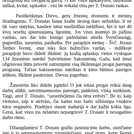
neužgriūtų ant mergaičių galvų. O kur visos sąskaitybos, dalykiniai
laiškai, kvitai, sąskaitos - visi šie reikalai eina per T. Donato rankas.
Pasitikėdamas Dievu, gerų žmonių dosnumu ir meistrų
išradingumu, T. Donatas šiame krašte tiesiog daro stebuklus. Ir ne
tik varo statybas, kasdien labai nuoširdžiai meldžiasi, bet ir turi 40
lovų seselių aptarnaujamą ligoninę. Jos visus įnamius jis pažįsta
vardais, nes dar kito kunigo padedamas atneša Švenčiausiąjį,
paguodžia, suramina, pasikalba. Per parapijos metinę - Švč. Jėzaus
Širdies šventę, -mat toks šios bažnyčios vardas, - indiškoje
parapijoje buvo didelė iškilmė: jų kraštą aplankęs vietos vyskupas
134 žmonėms suteikė Sutvirtinimo Sakramentą. Gaila, kad ūmai
užgriuvusi liūtis privertė sutrumpinti visą iškilmingai progai parengtą
programą. Tačiau Sakramentas suteiktas ir kitos būtinos pareigos
atliktos. Iškilmė pasiteisino. Dievas pagerbtas.
Žmonėms liko didelis įspūdis! O juk tokiai progai reikia daug
darbų atlikti, sutvirtinamuosius parengti, patikrinti, viską surikiuoti.
Taigi, anot T. Donato, “surambėjimui čia nėra erdvės”. Be to, kaip
vietinius, taip ir ateivius, čia kartas nuo karto užklumpa visokios
kitos negandos. Pradėjusi siausti maliarija ir dar kažin kokia liga.
Gerai, kad visos tos nelaimės nepargriovė T. Donato ir nesugadino
darbo ritmo.
Džiaugdamiesi T. Donato gražiu pastoraciniu darbu, siunčiame
jam ir jo aptarnaujamiems parapijiečiams, ypač tiems, kurie šiemet