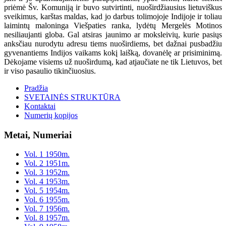
priėmė Šv. Komuniją ir buvo sutvirtinti, nuoširdžiausius lietuviškus
sveikimus, karštas maldas, kad jo darbus tolimojoje Indijoje ir toliau
laimintų maloninga Viešpaties ranka, lydėtų Mergelės Motinos
nesiliaujanti globa. Gal atsiras jaunimo ar moksleivių, kurie pasiųs
anksčiau nurodytu adresu tiems nuoširdiems, bet dažnai pusbadžiu
gyvenantiems Indijos vaikams kokį laišką, dovanėlę ar prisiminimą.
Dėkojame visiems už nuoširdumą, kad atjaučiate ne tik Lietuvos, bet
ir viso pasaulio tikinčiuosius.
Pradžia
SVETAINĖS STRUKTŪRA
Kontaktai
Numerių kopijos
Metai, Numeriai
Vol. 1 1950m.
Vol. 2 1951m.
Vol. 3 1952m.
Vol. 4 1953m.
Vol. 5 1954m.
Vol. 6 1955m.
Vol. 7 1956m.
Vol. 8 1957m.