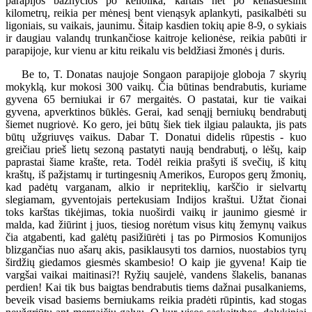
parapijos bažnyčios po keliolika, kartais net po keliasdešimt
kilometrų, reikia per mėnesį bent vienąsyk aplankyti, pasikalbėti su
ligoniais, su vaikais, jaunimu. Šitaip kasdien tokių apie 8-9, o sykiais
ir daugiau valandų trunkančiose kaitroje kelionėse, reikia pabūti ir
parapijoje, kur vienu ar kitu reikalu vis beldžiasi žmonės į duris.
Be to, T. Donatas naujoje Songaon parapijoje globoja 7 skyrių
mokyklą, kur mokosi 300 vaikų. Čia būtinas bendrabutis, kuriame
gyvena 65 berniukai ir 67 mergaitės. O pastatai, kur tie vaikai
gyvena, apverktinos būklės. Gerai, kad senąjį berniukų bendrabutį
šiemet nugriovė. Ko gero, jei būtų šiek tiek ilgiau palaukta, jis pats
būtų užgriuvęs vaikus. Dabar T. Donatui didelis rūpestis - kuo
greičiau prieš lietų sezoną pastatyti naują bendrabutį, o lėšų, kaip
paprastai šiame krašte, reta. Todėl reikia prašyti iš svečių, iš kitų
kraštų, iš pažįstamų ir turtingesnių Amerikos, Europos gerų žmonių,
kad padėtų varganam, alkio ir nepriteklių, karščio ir sielvartų
slegiamam, gyventojais pertekusiam Indijos kraštui. Užtat čionai
toks karštas tikėjimas, tokia nuoširdi vaikų ir jaunimo giesmė ir
malda, kad žiūrint į juos, tiesiog norėtum visus kitų žemynų vaikus
čia atgabenti, kad galėtų pasižiūrėti į tas po Pirmosios Komunijos
blizgančias nuo ašarų akis, pasiklausyti tos darnios, nuostabios tyrų
širdžių giedamos giesmės skambesio! O kaip jie gyvena! Kaip tie
vargšai vaikai maitinasi?! Ryžių saujelė, vandens šlakelis, bananas
perdien! Kai tik bus baigtas bendrabutis tiems dažnai pusalkaniems,
beveik visad basiems berniukams reikia pradėti rūpintis, kad stogas