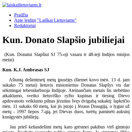
Pradžia
Apie leidinį "Laiškai Lietuviams"
Redaktoriai
Kun. Donato Slapšio jubiliejai
(Kun. Donatui Slapšiui SJ 75-oji vasara ir 48-ieji Indijos misijos
metai)
Kun. K.J. Ambrasas SJ
Aštuntą dešimtmetį metų įpusėjęs (šiemet kovo mėn. 13 d. jam
sukako 75 metai) lietuvis misionierius Donatas Slapšys vis dar
sėkmingai tebesidarbuoja Indijoje. Ateinančiais metais šis stebėtino
atkaklumo, sveiko lietuviško ryžto kupinas ir tiesiog Dievo
apdovanoto veiklumo pilnas jėzuitas švęs dvigubą sukaktį: lapkričio
mėn. 11 sukaks 60 metų, kai jis įstojo į Jėzaus Draugiją, o lygiai už
metų - 1997 liepos 7-ąją, jei Dievas duos, turėtų paminėti auksinį
kunigystės jubiliejų.
Jau prieš keliasdešimt metų karo grėsmei pakibus virš gimtojo