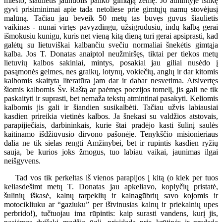
miesto, šiaulietis jaunuolis paliko gimtąją žemę. Jo atmintyje išlikę
gyvi prisiminimai apie tada netoliese prie gimtųjų namų stovėjusį
malūną. Tačiau jau beveik 50 metų tas buvęs guvus šiaulietis
vaikinas - nūnai virtęs pavyzdingu, užsigrūdusiu, indų kalbą gerai
išmokusiu kunigu, kuris net vieną kitą dieną turi gerai apsiprasti, kad
galėtų su lietuviškai kalbančiu svečiu normaliai šnekėtis gimtąja
kalba. Jos T. Donatas anaiptol neužmiršęs, tiktai per tiekos metų
lietuvių kalbos sakiniai, mintys, posakiai jau giliai nusėdo į
pasąmonės gelmes, nes graikų, lotynų, vokiečių, anglų ir dar kitomis
kalbomis skaityta literatūra jam dar ir dabar nesvetima. Atsivertęs
šiomis kalbomis Šv. Raštą ar paėmęs poezijos tomelį, jis gali ne tik
paskaityti ir suprasti, bet nemaža tekstų atmintinai pasakyti. Keliomis
kalbomis jis gali ir šiandien susikalbėti. Tačiau užvis labiausiai
kasdien prireikia vietinės kalbos. Ja šnekasi su valdžios atstovais,
parapijiečiais, darbininkais, kurie štai pradėjo kasti šulinį saulės
kaitinamo išdžiūvusio dirvono pašonėje. Tenykščio misionieriaus
dalia ne tik sielas rengti Amžinybei, bet ir rūpintis kasdien ryžių
sauja, be kurios joks žmogus, tuo labiau vaikai, jaunimas ilgai
neišgyvens.
Tad vos tik perkeltas iš vienos parapijos į kitą (o kiek per tuos
keliasdešimt metų T. Donatas jau apkeliavo, koplyčių pristatė,
šulinių iškasė, kalnų tarpeklių ir kalnagūbrių savo kojomis ir
motocikliuku ar “gaziuku” per ištvinusias kalnų ir priekalnių upes
perbrido!), tučtuojau ima rūpintis: kaip surasti vandens, kurį jis,