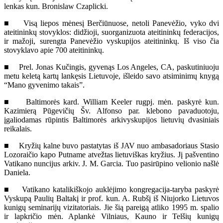
lenkas kun. Bronislaw Czaplicki.
■ Visą liepos mėnesį Berčiūnuose, netoli Panevėžio, vyko dvi
ateitininkų stovyklos: didžioji, suorganizuota ateitininkų federacijos,
ir mažoji, surengta Panevėžio vyskupijos ateitininkų. Iš viso čia
stovyklavo apie 700 ateitininkų.
■ Prel. Jonas Kučingis, gyvenąs Los Angeles, CA, paskutiniuoju
metu keletą kartų lankęsis Lietuvoje, išleido savo atsiminimų knygą
“Mano gyvenimo takais”.
■ Baltimorės kard. William Keeler rugpj. mėn. paskyrė kun.
Kazimierą Pūgevičių Šv. Alfonso par. klebono pavaduotoju,
įgaliodamas rūpintis Baltimorės arkivyskupijos lietuvių dvasiniais
reikalais.
■ Kryžių kalne buvo pastatytas iš JAV nuo ambasadoriaus Stasio
Lozoraičio kapo Putname atvežtas lietuviškas kryžius. Jį pašventino
Vatikano nuncijus arkiv. J. M. Garcia. Tuo pasirūpino velionio našlė
Daniela.
■ Vatikano katalikiškojo auklėjimo kongregacija-taryba paskyrė
Vyskupą Paulių Baltakį ir prof. kun. A. Rubšį iš Niujorko Lietuvos
kunigų seminarijų vizitatoriais. Jie šią pareigą atliko 1995 m. spalio
ir lapkričio mėn. Aplankė Vilniaus, Kauno ir Telšių kunigų