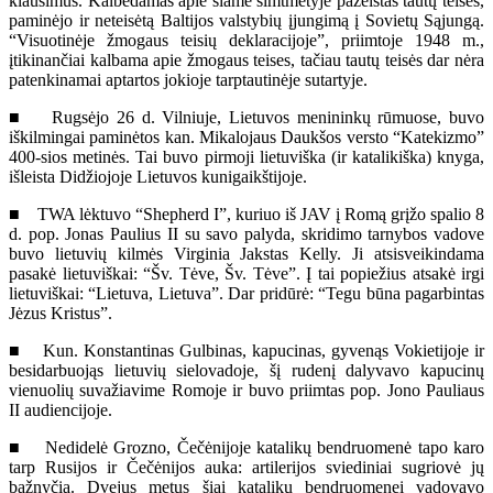
klausimus. Kalbėdamas apie šiame šimtmetyje pažeistas tautų teises,
paminėjo ir neteisėtą Baltijos valstybių įjungimą į Sovietų Sąjungą.
“Visuotinėje žmogaus teisių deklaracijoje”, priimtoje 1948 m.,
įtikinančiai kalbama apie žmogaus teises, tačiau tautų teisės dar nėra
patenkinamai aptartos jokioje tarptautinėje sutartyje.
■ Rugsėjo 26 d. Vilniuje, Lietuvos menininkų rūmuose, buvo
iškilmingai paminėtos kan. Mikalojaus Daukšos versto “Katekizmo”
400-sios metinės. Tai buvo pirmoji lietuviška (ir katalikiška) knyga,
išleista Didžiojoje Lietuvos kunigaikštijoje.
■ TWA lėktuvo “Shepherd I”, kuriuo iš JAV į Romą grįžo spalio 8
d. pop. Jonas Paulius II su savo palyda, skridimo tarnybos vadove
buvo lietuvių kilmės Virginia Jakstas Kelly. Ji atsisveikindama
pasakė lietuviškai: “Šv. Tėve, Šv. Tėve”. Į tai popiežius atsakė irgi
lietuviškai: “Lietuva, Lietuva”. Dar pridūrė: “Tegu būna pagarbintas
Jėzus Kristus”.
■ Kun. Konstantinas Gulbinas, kapucinas, gyvenąs Vokietijoje ir
besidarbuojąs lietuvių sielovadoje, šį rudenį dalyvavo kapucinų
vienuolių suvažiavime Romoje ir buvo priimtas pop. Jono Pauliaus
II audiencijoje.
■ Nedidelė Grozno, Čečėnijoje katalikų bendruomenė tapo karo
tarp Rusijos ir Čečėnijos auka: artilerijos sviediniai sugriovė jų
bažnyčią. Dvejus metus šiai katalikų bendruomenei vadovavo