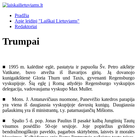
Pradžia
Apie leidinį "Laiškai Lietuviams"
Redaktoriai
Trumpai
■ 1995 m. kalėdinė eglė, pastatyta ir papuošta Šv. Petro aikštėje
Vatikane, buvo atvežta iš Bavarijos girių. Ją dovanojo
kunigaikštienė Gloria Thurn und Taxis, gyvenanti Regensburgo
vyskupijoje. Šią eglę į Romą atlydėjo Regensburgo vyskupijos
delegacija, vadovaujama vyskupo Max Muller.
■ Mons. J. Antanavičiaus nuomone, Panevėžio katedros parapija
yra viena iš daugiausia vyskupijoje davusių kunigų. Daugiausia
pašaukimų yra iš ministrantų, t.y. patarnaujančių Mišioms.
■ Spalio 5 d. pop. Jonas Paulius II pasakė kalbą Jungtinių Tautų
visumos posėdžio 50-oje sesijoje. Joje popiežius gvildeno
bendražmogiškojo paveldo, pagarbos skirtybėms, laisvės ir moralės