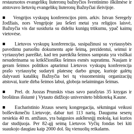
restauruotos evangelikų liuteronų bažnyčios šventinimo iškilmėse ir
atstovavo lietuvių evangelikų liuteronų Bažnyčiai išeivijoje.
■ Vengrijos vyskupų konferencijos pirm. arkiv. Istvan Seregely
žodžiais, nors Vengrijoje jau šešeri metai yra religijos laisvė,
Bažnyčia vis dar susiduria su dideliu kunigų trūkumu, ypač kaimų
vietovėse.
■ Lietuvos vyskupų konferencija, susipažinusi su vyriausybės
pavedimu paruoštu dokumentu apie šeimą, prezidentui, seimui ir
vyriausybei pareiškė, kad ten pareikšta šeimos samprata yra visiškai
nesuderinama su krikščionišku šeimos esmės supratimu. Naujam ir
geram šeimos politikos aptarimui Lietuvos vyskupų konferencija
prašo vyriausybę sudaryti platesnę darbo grupę, kurioje galėtų
dalyvauti katalikų Bažnyčia bei tų visuomeninių organizacijų
atstovai, kurie dirba šeimos labui, globoja nelaimingas šeimas.
■ Prel. dr. Juozas Prunskis visas savo parašytas 35 knygas ir
brošiūras išsiuntė į Vytauto didžiojo universiteto biblioteką Kaune.
■ Eucharistinio Jėzaus seserų kongregacija, sėkmingai veikusi
bolševikmečiu Lietuvoje, dabar turi 113 narių. Dauguma seserų
nesiekia 40 m. amžiaus, yra baigusios aukštesnįjį mokslą, kai kurios
dar studijuoja. Per 82-ąjį seimą Lietuvos Vyčių fondas bei kiti
suaukojo daugiau kaip 2000 dol. šių vienuolių reikalams.