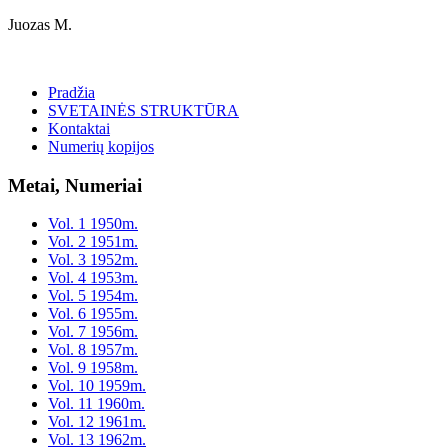
Juozas M.
Pradžia
SVETAINĖS STRUKTŪRA
Kontaktai
Numerių kopijos
Metai, Numeriai
Vol. 1 1950m.
Vol. 2 1951m.
Vol. 3 1952m.
Vol. 4 1953m.
Vol. 5 1954m.
Vol. 6 1955m.
Vol. 7 1956m.
Vol. 8 1957m.
Vol. 9 1958m.
Vol. 10 1959m.
Vol. 11 1960m.
Vol. 12 1961m.
Vol. 13 1962m.