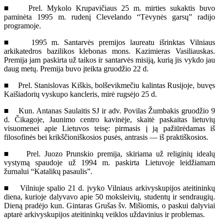
■ Prel. Mykolo Krupavičiaus 25 m. mirties sukaktis buvo
paminėta 1995 m. rudenį Clevelando “Tėvynės garsų” radijo
programoje.
■ 1995 m. Santarvės premijos laureatu išrinktas Vilniaus
arkikatedros bazilikos klebonas mons. Kazimieras Vasiliauskas.
Premija jam paskirta už taikos ir santarvės misiją, kurią jis vykdo jau
daug metų. Premija buvo įteikta gruodžio 22 d.
■ Prel. Stanislovas Kiškis, bolševikmečiu kalintas Rusijoje, buvęs
Kaišiadorių vyskupo kancleris, mirė rugsėjo 25 d.
■ Kun. Antanas Saulaitis SJ ir adv. Povilas Žumbakis gruodžio 9
d. Čikagoje, Jaunimo centro kavinėje, skaitė paskaitas lietuvių
visuomenei apie Lietuvos teisę: pirmasis į ją pažiūrėdamas iš
filosofinės bei krikščioniškosios pusės, antrasis — iš praktiškosios.
■ Prel. Juozo Prunskio premija, skiriama už religinių idealų
vystymą spaudoje už 1994 m. paskirta Lietuvoje leidžiamam
žurnalui “Katalikų pasaulis”.
■ Vilniuje spalio 21 d. įvyko Vilniaus arkivyskupijos ateitininkų
diena, kurioje dalyvavo apie 50 moksleivių, studentų ir sendraugių.
Dieną pradėjo kun. Gintaras Grušas šv. Mišiomis, o paskui dalyviai
aptarė arkivyskupijos ateitininkų veiklos uždavinius ir problemas.