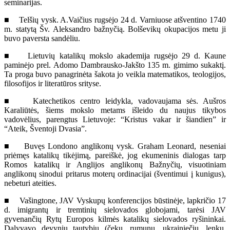
seminarijas.
■ Telšių vysk. A.Vaičius rugsėjo 24 d. Varniuose atšventino 1740
m. statytą Šv. Aleksandro bažnyčią. Bolševikų okupacijos metu ji
buvo paversta sandėliu.
■ Lietuvių katalikų mokslo akademija rugsėjo 29 d. Kaune
paminėjo prel. Adomo Dambrausko-Jakšto 135 m. gimimo sukaktį.
Ta proga buvo panagrinėta šakota jo veikla matematikos, teologijos,
filosofijos ir literatūros srityse.
■ Katechetikos centro leidykla, vadovaujama sės. Aušros
Karaliūtės, šiems mokslo metams išleido du naujus tikybos
vadovėlius, parengtus Lietuvoje: “Kristus vakar ir šiandien” ir
“Ateik, Šventoji Dvasia”.
■ Buvęs Londono anglikonų vysk. Graham Leonard, neseniai
priėmęs katalikų tikėjimą, pareiškė, jog ekumeninis dialogas tarp
Romos katalikų ir Anglijos anglikonų Bažnyčių, visuotiniam
anglikonų sinodui pritarus moterų ordinacijai (šventimui į kunigus),
nebeturi ateities.
■ Vašingtone, JAV Vyskupų konferencijos būstinėje, lapkričio 17
d. imigrantų ir tremtinių sielovados globojami, tarėsi JAV
gyvenančių Rytų Europos kilmės katalikų sielovados ryšininkai.
Dalyvavo devynių tautybių (čekų, rumunų, ukrainiečių, lenkų,