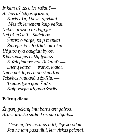
Ir kam aš tas eiles rašau?
—
Ar bus už lelijas gražiau,
Kurias Tu, Dieve, apvilkai.
Mes tik lemenam kaip vaikai.
Nebus gražiau už dagį jos,
Nei už erškėtį... Sudejuos
Širdis: o varge, kaip menkai
Žmogus tais žodžiais pasakai.
Už juos tyla daugiau bylos.
Klausausi jos naktų tyliuos
Kuždėjimuos: gal Tu kalbi?
—
Dienų kalba
—
tranki, klaidi.
Nudegink lūpas man skaudžiu
Teisybės raudančiu žodžiu,
—
Tegaus tyloj gaili širdis
Kaip varpo užgauta šerdis.
Pelenų diena
Žiupsnį pelenų imu bertis ant galvos.
Ašarų druska širdin kris nuo atgailos.
Gyvenu, bei mokaus mirt, ilgesio pilna
Jau ne tam pasauliui, kur viskas pelenai.