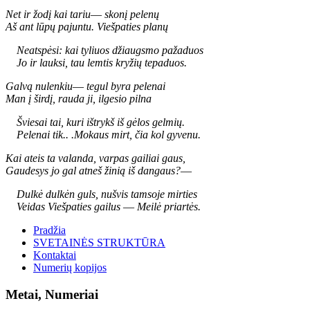
Net ir žodį kai tariu
—
skonį pelenų
Aš ant lūpų pajuntu. Viešpaties planų
Neatspėsi: kai tyliuos džiaugsmo pažaduos
Jo ir lauksi, tau lemtis kryžių tepaduos.
Galvą nulenkiu
—
tegul byra pelenai
Man į širdį, rauda ji, ilgesio pilna
Šviesai tai, kuri ištrykš iš gėlos gelmių.
Pelenai tik.. .Mokaus mirt, čia kol gyvenu.
Kai ateis ta valanda, varpas gailiai gaus,
Gaudesys jo gal atneš žinią iš dangaus?
—
Dulkė dulkėn guls, nušvis tamsoje mirties
Veidas Viešpaties gailus
—
Meilė priartės.
Pradžia
SVETAINĖS STRUKTŪRA
Kontaktai
Numerių kopijos
Metai, Numeriai