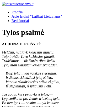
Pradžia
Apie leidinį "Laiškai Lietuviams"
Redaktoriai
Tylos psalmė
ALDONA E. PUIŠYTĖ
Meldžiu, nutildyk klegesius minčių.
Taip trokštu Tavo kuždesius girdėti.
Triukšmuos
—
tik išorės ribas liečiu.
Tyloj man skliautai veriasi žvaigždėti.
Kaip tyliai juda vaiskūs šviesuliai.
Ir žiedas skleidžiasi tyloj iš lėto.
Vanduo skaidriausias srūva iš giliai,
Iš slėpiningų, iš tyliausių vietų.
Tas žodis, kurs prabyla iš tylos,
—
Lyg smilkalai pro žemės triukšmą kyla.
Po nemigos
—
naktim
—
tyli keliuos: