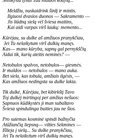
Smilkysiu tyliai Tau maldos kodylą...
Meldžiu, nuskaidrink širdį ir mintis.
Ilgiuosi dvasios duonos
—
Sakramento
—
Jis liūdną sielą vėl šviesa maitins,
Kai aidi varpas virš laukų: memento...
Kūrėjau, su dulke aš amžiuos pranykčiau,
Jei Tu nelaikytum virš dulkių manęs.
Kas
—
mano kūryba, sapnų gal pernykščių
Aidai tik, kurių ateitis neminės?
—
Netobulos spalvos, netobulos
—
giesmės.
Ir maldos
—
netobulos
—
mano auka.
Bet siela, kas tobula, amžiais ilgėsis,
—
Kas amžiuos nedingsta su dulke lakia.
Tik dulkė, Kūrėjau, bet kibirkštį Tavo
Toj dulkėj mirtingoj per amžius nešuos:
Sapnuos kūdikystės ji man subaltavo
Šviesa spindulinga buities jau ne šios.
Pro sutemas kosminė spindi bažnyčia
Atūžiančią liepsną
—
vilties Sekmines
—
Išlieja į sielą... Su dulke pranykčiau,
Jei Tu nelaikytum virš dulkių manęs.