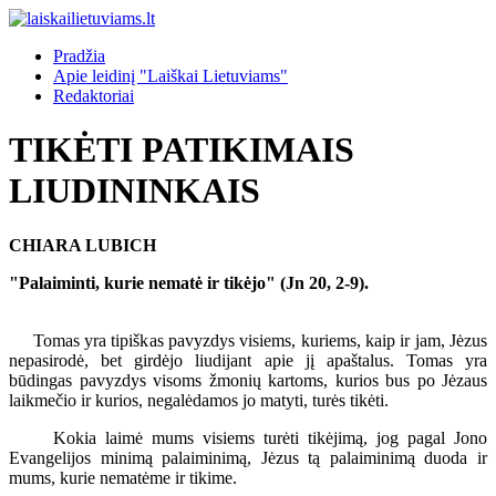
Pradžia
Apie leidinį "Laiškai Lietuviams"
Redaktoriai
TIKĖTI PATIKIMAIS
LIUDININKAIS
CHIARA LUBICH
"Palaiminti, kurie nematė ir tikėjo" (Jn 20, 2-9).
Tomas yra tipiškas pavyzdys visiems, kuriems, kaip ir jam, Jėzus
nepasirodė, bet girdėjo liudijant apie jį apaštalus. Tomas yra
būdingas pavyzdys visoms žmonių kartoms, kurios bus po Jėzaus
laikmečio ir kurios, negalėdamos jo matyti, turės tikėti.
Kokia laimė mums visiems turėti tikėjimą, jog pagal Jono
Evangelijos minimą palaiminimą, Jėzus tą palaiminimą duoda ir
mums, kurie nematėme ir tikime.