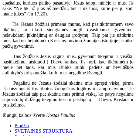
apaštalus, kuriuos paliko pasaulyje, Jėzus taipgi minėjo ir mus. Jis
sakė: “Ne tik už juos aš meldžiu, bet ir už tuos, kurie per jų žodį
mane įtikės” (Jn 17,20).
Tie Jėzaus žodžiai primena mums, kad pasitikrintumėm savo
tikėjimą, ar tikrai stengiamės augti dvasiniame gyvenime,
nelaukdami įtikinėjimų ar daugiau įrodymų. Taip pat jie užtikrina
mus, kad neabejotumėm Kristaus buvimu žmonijos istorijoje ir mūsų
pačių gyvenime.
Tais žodžiais Jėzus ragina mus, gyvenant tikėjimu ir visišku
pasitikėjimu, atsiduoti į Dievo rankas. Jis nori, kad tikėtumėm jo
meile net tada, kai mus ištinka sunki padėtis ar beviltiškos
aplinkybės prispaudžia, kurių mes negalime išvengti.
Pagaliau tie Jėzaus žodžiai skatina mus spręsti viską, pirma
išsilaisvinus iš tos ribotos žmogiškos logikos ir samprotavimo. Tie
Jėzaus žodžiai taip pat skatina mus priimti viską, ko patys negalime
suprasti: tų didžiųjų tikėjimo tiesų ir paslapčių — Dievo, Kristaus ir
prisikėlimo.
Iš anglų kalbos išvertė
Kostas Paulius
Pradžia
SVETAINĖS STRUKTŪRA