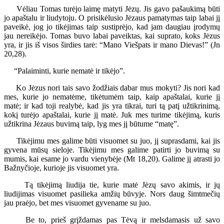
Vėliau Tomas turėjo laimę matyti Jėzų. Jis gavo pašaukimą būti
jo apaštalu ir liudytoju. O prisikėlusio Jėzaus pamatymas taip labai jį
paveikė, jog jo tikėjimas taip sustiprėjo, kad jam daugiau įrodymų
jau nereikėjo. Tomas buvo labai paveiktas, kai suprato, koks Jėzus
yra, ir jis iš visos širdies tarė: “Mano Viešpats ir mano Dievas!” (Jn
20,28).
“Palaiminti, kurie nematė ir tikėjo”.
Ko Jėzus nori tais savo žodžiais dabar mus mokyti? Jis nori kad
mes, kurie jo nematėme, tikėtumėm taip, kaip apaštalai, kurie jį
matė; ir kad toji realybė, kad jis yra tikrai, turi tą patį užtikrinimą,
kokį turėjo apaštalai, kurie jį matė. Juk mes turime tikėjimą, kuris
užtikrina Jėzaus buvimą taip, lyg mes jį būtume “matę”.
Tikėjimu mes galime būti visuomet su juo, jį suprasdami, kai jis
gyvena mūsų sieloje. Tikėjimu mes galime patirti jo buvimą su
mumis, kai esame jo vardu vienybėje (Mt 18,20). Galime jį atrasti jo
Bažnyčioje, kurioje jis visuomet yra.
Tą tikėjimą liudija tie, kurie matė Jėzų savo akimis, ir jų
liudijimas visuomet pasilieka amžių būvyje. Nors daug šimtmečių
jau praėjo, bet mes visuomet gyvename su juo.
Be to, prieš grįždamas pas Tėvą ir melsdamasis už savo