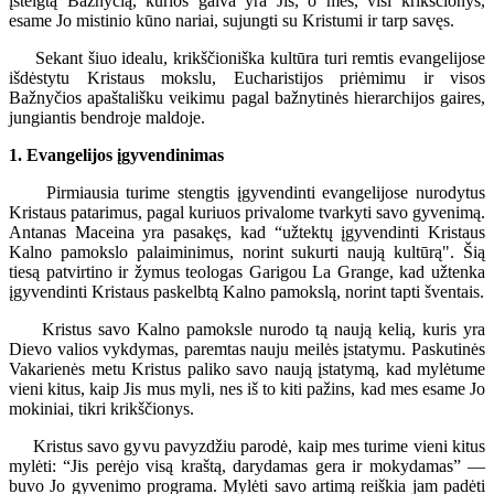
įsteigtą Bažnyčią, kurios galva yra Jis, o mes, visi krikščionys,
esame Jo mistinio kūno nariai, sujungti su Kristumi ir tarp savęs.
Sekant šiuo idealu, krikščioniška kultūra turi remtis evangelijose
išdėstytu Kristaus mokslu, Eucharistijos priėmimu ir visos
Bažnyčios apaštališku veikimu pagal bažnytinės hierarchijos gaires,
jungiantis bendroje maldoje.
1. Evangelijos įgyvendinimas
Pirmiausia turime stengtis įgyvendinti evangelijose nurodytus
Kristaus patarimus, pagal kuriuos privalome tvarkyti savo gyvenimą.
Antanas Maceina yra pasakęs, kad “užtektų įgyvendinti Kristaus
Kalno pamokslo palaiminimus, norint sukurti naują kultūrą". Šią
tiesą patvirtino ir žymus teologas Garigou La Grange, kad užtenka
įgyvendinti Kristaus paskelbtą Kalno pamokslą, norint tapti šventais.
Kristus savo Kalno pamoksle nurodo tą naują kelią, kuris yra
Dievo valios vykdymas, paremtas nauju meilės įstatymu. Paskutinės
Vakarienės metu Kristus paliko savo naują įstatymą, kad mylėtume
vieni kitus, kaip Jis mus myli, nes iš to kiti pažins, kad mes esame Jo
mokiniai, tikri krikščionys.
Kristus savo gyvu pavyzdžiu parodė, kaip mes turime vieni kitus
mylėti: “Jis perėjo visą kraštą, darydamas gera ir mokydamas” —
buvo Jo gyvenimo programa. Mylėti savo artimą reiškia jam padėti