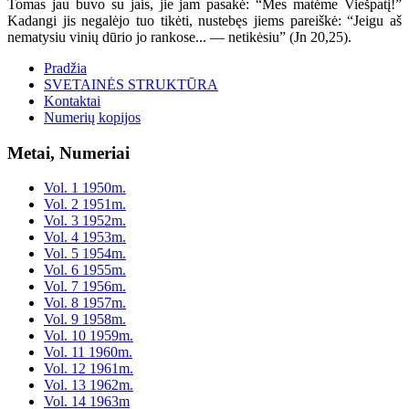
Tomas jau buvo su jais, jie jam pasakė: “Mes matėme Viešpatį!”
Kadangi jis negalėjo tuo tikėti, nustebęs jiems pareiškė: “Jeigu aš
nematysiu vinių dūrio jo rankose... — netikėsiu” (Jn 20,25).
Pradžia
SVETAINĖS STRUKTŪRA
Kontaktai
Numerių kopijos
Metai, Numeriai
Vol. 1 1950m.
Vol. 2 1951m.
Vol. 3 1952m.
Vol. 4 1953m.
Vol. 5 1954m.
Vol. 6 1955m.
Vol. 7 1956m.
Vol. 8 1957m.
Vol. 9 1958m.
Vol. 10 1959m.
Vol. 11 1960m.
Vol. 12 1961m.
Vol. 13 1962m.
Vol. 14 1963m