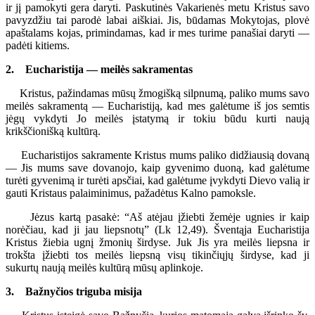
ir jį pamokyti gera daryti. Paskutinės Vakarienės metu Kristus savo
pavyzdžiu tai parodė labai aiškiai. Jis, būdamas Mokytojas, plovė
apaštalams kojas, primindamas, kad ir mes turime panašiai daryti —
padėti kitiems.
2. Eucharistija — meilės sakramentas
Kristus, pažindamas mūsų žmogišką silpnumą, paliko mums savo
meilės sakramentą — Eucharistiją, kad mes galėtume iš jos semtis
jėgų vykdyti Jo meilės įstatymą ir tokiu būdu kurti naują
krikščionišką kultūrą.
Eucharistijos sakramente Kristus mums paliko didžiausią dovaną
— Jis mums save dovanojo, kaip gyvenimo duoną, kad galėtume
turėti gyvenimą ir turėti apsčiai, kad galėtume įvykdyti Dievo valią ir
gauti Kristaus palaiminimus, pažadėtus Kalno pamoksle.
Jėzus kartą pasakė: “Aš atėjau įžiebti žemėje ugnies ir kaip
norėčiau, kad ji jau liepsnotų” (Lk 12,49). Šventąja Eucharistija
Kristus žiebia ugnį žmonių širdyse. Juk Jis yra meilės liepsna ir
trokšta įžiebti tos meilės liepsną visų tikinčiųjų širdyse, kad ji
sukurtų naują meilės kultūrą mūsų aplinkoje.
3. Bažnyčios triguba misija