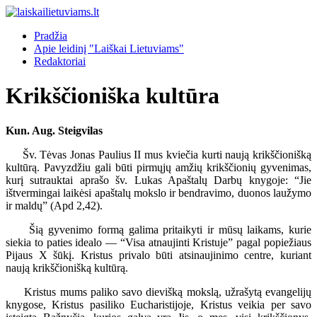
Pradžia
Apie leidinį "Laiškai Lietuviams"
Redaktoriai
Krikščioniška kultūra
Kun. Aug. Steigvilas
Šv. Tėvas Jonas Paulius II mus kviečia kurti naują krikščionišką
kultūrą. Pavyzdžiu gali būti pirmųjų amžių krikščionių gyvenimas,
kurį sutrauktai aprašo šv. Lukas Apaštalų Darbų knygoje: “Jie
ištvermingai laikėsi apaštalų mokslo ir bendravimo, duonos laužymo
ir maldų” (Apd 2,42).
Šią gyvenimo formą galima pritaikyti ir mūsų laikams, kurie
siekia to paties idealo — “Visa atnaujinti Kristuje” pagal popiežiaus
Pijaus X šūkį. Kristus privalo būti atsinaujinimo centre, kuriant
naują krikščionišką kultūrą.
Kristus mums paliko savo dievišką mokslą, užrašytą evangelijų
knygose, Kristus pasiliko Eucharistijoje, Kristus veikia per savo