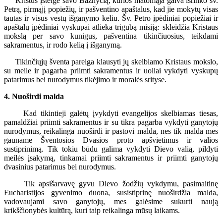
Kristus įsteigė savo Bažnyčią, kurios matomąja galva išrinko šv.
Petrą, pirmąjį popiežių, ir pašventino apaštalus, kad jie mokytų visas
tautas ir visus vestų išganymo keliu. Šv. Petro įpėdiniai popiežiai ir
apaštalų įpėdiniai vyskupai atlieka trigubą misiją: skleidžia Kristaus
mokslą per savo kunigus, pašventina tikinčiuosius, teikdami
sakramentus, ir rodo kelią į išganymą.
Tikinčiųjų šventa pareiga klausyti jų skelbiamo Kristaus mokslo,
su meile ir pagarba priimti sakramentus ir uoliai vykdyti vyskupų
patarimus bei nurodymus tikėjimo ir moralės srityse.
4. Nuoširdi malda
Kad tikintieji galėtų įvykdyti evangelijos skelbiamas tiesas,
pamaldžiai priimti sakramentus ir su tikra pagarba vykdyti ganytojų
nurodymus, reikalinga nuoširdi ir pastovi malda, nes tik malda mes
gauname Šventosios Dvasios proto apšvietimus ir valios
sustiprinimą. Tik tokiu būdu galima vykdyti Dievo valią, pildyti
meilės įsakymą, tinkamai priimti sakramentus ir priimti ganytojų
dvasinius patarimus bei nurodymus.
Tik apsišarvavę gyvu Dievo žodžių vykdymu, pasimaitinę
Eucharistijos gyvenimo duona, susistiprinę nuoširdžia malda,
vadovaujami savo ganytojų, mes galėsime sukurti naują
krikščionybės kultūrą, kuri taip reikalinga mūsų laikams.