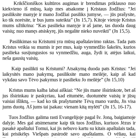
Krikščioniškos kultūros augimas ir brendimas priklauso nuo
kiekvieno iš mūsų, kaip mes atsakome į Kristaus žodžius: “Jei
pasiliksite manyje ir mano žodžiai pasiliks jumyse, — jūs prašysite,
ko tik norėsite, ir bus jums suteikta” (Jn 15,7). Kitoje vietoje Kristus
mums užtikrina: “Kas pasilieka manyje ir aš jame, tas duoda daug
vaisių; nuo manęs atsiskyrę, jūs negalite nieko nuveikti” (Jn 15,5).
Pasilikimas su Kristumi yra mūsų apaštalavimo raktas. Tada pats
Kristus veikia su mumis ir per mus, kaip vynmedžio šakelės, kurios
pasilieka susijungusios su vynmedžiu, auga, žydi ir, atėjus laikui,
neša gausių vaisių.
Kaip pasilikti su Kristumi? Atsakymą duoda pats Kristus: “Jei
laikysitės mano įsakymų, pasiliksite mano meilėje, kaip aš kad
vykdau savo Tėvo įsakymus ir pasilieku Jo meilėje” (Jn 15,10)
Kristus mums kalba labai aiškiai: “Ne jūs mane išsirinkote, bet aš
jus išsirinkau ir paskyriau, kad eitumėte, duotumėte vaisių ir jūsų
vaisiai išliktų, — kad ko tik prašytumėte Tėvą mano vardu, Jis visa
jums duotų. Aš jums tai įsakau: vienam kitą mylėti” (Jn 15, 16-17).
Tuos žodžius galima rasti Evangelijoje pagal šv. Joną, baigiamoje
dalyje. Mes gal atsimename kaip tik tuos žodžius, kuriuos Jėzus ir
pasakė apaštalui Tomui, kai jis nebuvo kartu su kitais apaštalais tada,
kai prisikėlęs Viešpats pasirodė savo apaštalams. O vėliau, kai