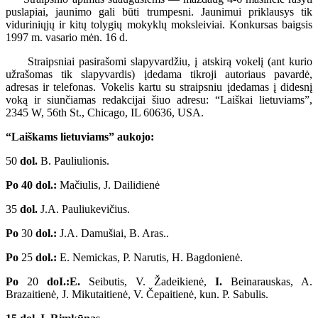
puslapiai, jaunimo gali būti trumpesni. Jaunimui priklausys tik
viduriniųjų ir kitų tolygių mokyklų moksleiviai. Konkursas baigsis
1997 m. vasario mėn. 16 d.
Straipsniai pasirašomi slapyvardžiu, į atskirą vokelį (ant kurio
užrašomas tik slapyvardis) įdedama tikroji autoriaus pavardė,
adresas ir telefonas. Vokelis kartu su straipsniu įdedamas į didesnį
voką ir siunčiamas redakcijai šiuo adresu: “Laiškai lietuviams”,
2345 W, 56th St., Chicago, IL 60636, USA.
“Laiškams lietuviams” aukojo:
50
dol.
B. Pauliulionis.
Po 40 dol.:
Mačiulis, J. Dailidienė
35
dol.
J.A. Pauliukevičius.
Po
30
dol.:
J.A. Damušiai, B. Aras..
Po
25
dol.:
E. Nemickas, P. Narutis, H. Bagdonienė.
Po
20
doI.:E.
Seibutis, V. Žadeikienė,
I.
Beinarauskas, A.
Brazaitienė, J. Mikutaitienė, V. Čepaitienė, kun. P. Sabulis.