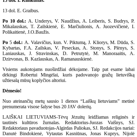
15 dol. I. Rimkūnas.
13 dol. E. Graibus.
Po 10 dol.:
A. Underys, V. Naudžius, A. Leiberis, S. Budrys, P.
Mikalauskas, T. Zailskienė, E. Marčiulionis, A. Juozevičienė, I.
Polikaitienė, J.O.Baužis.
Po
5
dol.:
A. Valavičius, kun. V. Piktumą, J. Kliorys, M. Dūda, S.
Kybartas, F.A. Zailskas, V. Peseckas, A. Stonys, S. Plėnys, S.
Laniauskas, J. Stravinskas, D. Petrutytė, M. Manoraaitis, A.
Dzirvonas, B. Kazlauskas, A. Ramanauskienė.
Visiems aukotojams nuoširdžiai dėkojame. Taip pat esame labai
dėkingi Robertui Mingėlai, kuris padovanojo gražų lietuvišką
užtiesalą mūsų koplyčios altoriui.
Dėmesio!
Nuo ateinančių metų sausio 1 dienos “Laiškų lietuviams” metinė
prenumerata visose šalyse bus 20 JAV dolerių.
LAIŠKAI LIETUVIAMS-Tėvų Jėzuitų leidžiamas religinės ir
tautinės kultūros žurnalas. Redaktorius-Juozas Vaišnys, SJ.
Redaktoriaus pavaduotojas-Algirdas Paliokas, SJ. Redakcijos nariai:
Danutė Bindokienė, Vytautas Kasniūnas, Jonas Kuprys, Nijolė