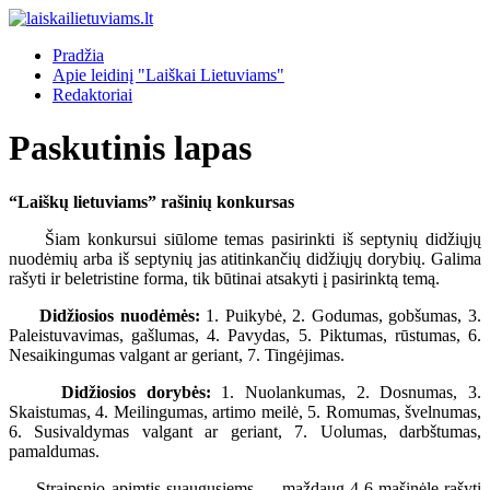
Pradžia
Apie leidinį "Laiškai Lietuviams"
Redaktoriai
Paskutinis lapas
“Laiškų lietuviams” rašinių konkursas
Šiam konkursui siūlome temas pasirinkti iš septynių didžiųjų
nuodėmių arba iš septynių jas atitinkančių didžiųjų dorybių. Galima
rašyti ir beletristine forma, tik būtinai atsakyti į pasirinktą temą.
Didžiosios nuodėmės:
1. Puikybė, 2. Godumas, gobšumas, 3.
Paleistuvavimas, gašlumas, 4. Pavydas, 5. Piktumas, rūstumas, 6.
Nesaikingumas valgant ar geriant, 7. Tingėjimas.
Didžiosios dorybės:
1. Nuolankumas, 2. Dosnumas, 3.
Skaistumas, 4. Meilingumas, artimo meilė, 5. Romumas, švelnumas,
6. Susivaldymas valgant ar geriant, 7. Uolumas, darbštumas,
pamaldumas.
Straipsnio apimtis suaugusiems — maždaug 4-6 mašinėle rašyti