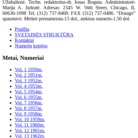
Užubalienė. Techn. redaktorius-dr. Jonas Boguta. Administratorė-
Marija A. Jurkutė. Adresas: 2345 W. 56th Street, Chicago, IL
60636-1098 Tel. (312) 737-8400. FAX (312) 737-0486. “Draugo”
spaustuvė. Metinė prenumerata-15 dol., atskiras numeris-1,50 dol.
Pradžia
SVETAINĖS STRUKTŪRA
Kontaktai
Numerių kopijos
Metai, Numeriai
Vol. 1 1950m.
Vol. 2 1951m.
Vol. 3 1952m.
Vol. 4 1953m.
Vol. 5 1954m.
Vol. 6 1955m.
Vol. 7 1956m.
Vol. 8 1957m.
Vol. 9 1958m.
Vol. 10 1959m.
Vol. 11 1960m.
Vol. 12 1961m.
Vol. 13 1962m.