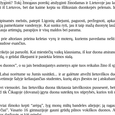
adyginti? Tokį žmogaus poreikį atsilyginti žinodamas ir Lietuvoje jau l
 Lietuvos, bet dar kaime kepta su išlikusiais duonkepės pelenais. Ir 
s melstis, patepti Ligonių aliejumi, paguosti, peržegnoti, apkabint
ją pamerkiame vandenyje. Kai sunku ryti, jau it taip mažą duonytę lau
auja artimųjų, parapijos ir visų maldos bei parama.
 altoriaus prieina keletas vyrų ir moterų, kuriems pavedama nešti Kr
laudose esančius.
eikėjo jai paruošti. Kai miestiečių vaikų klausiama, iš kur duona atsiran
dą, o grūdai iškepami ir pasiekia šeimos stalą.
uonos”, o su jais bendraujantys asmenys apie tuos reikalus žino iš spa
i norėtume su Jumis susitikti... ir ar galėtute atvežti lietuviškos duo
svetimoje šalyje keliaujančias studentes, kurių akys įbestos ne į atskuba
ienuolei. Jau lietuviška duona tikriausia latviškosios pusseserė, bet 
 tik Čikagoje (dovanai) įgyta duona suteiktų tos stiprybės, kurios toli
ai išmoko kepti “arėpą”, lyg monų miltų bandeles aliejuje; ją ragauda
sryčiai”. Vasario 16 gimnazijoje gauni grūdų pilnos vokiškos duonos. 
s daržovės ar kiti priedai.