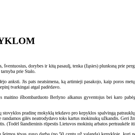
PYKLOM
ventuosius, dorybes ir kitą pasaulį, tenka (žąsies) plunksną prie pergam
 tarnyba prie Stalo.
o anksti. Jis pats neatsimena, ką artimieji pasakojo, kaip poros metų 
 kepinį tvarkingai atgal padėdavo.
s maitino išbombarduoto Berlyno alkanus gyventojus bei karo pabėgė
 stovyklos pradinę mokyklą tekdavo pro kepyklos spalvingą patrauklų la
ke randamos gilės neatrodydavo toks kartus mokinukų užkandis. Geri žmon
tis. (Todėl šiandieninis rūpestis Lietuvos mokinių arbatos pertraukėle iti
imos tėvas gavo darbą (po 50 centų už valandą) kepykloje, kuri nep