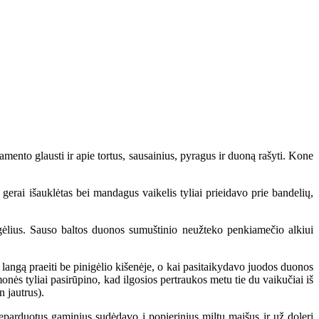
ento glausti ir apie tortus, sausainius, pyragus ir duoną rašyti. Kone
gerai išauklėtas bei mandagus vaikelis tyliai prieidavo prie bandelių,
lius. Sauso baltos duonos sumuštinio neužteko penkiamečio alkiui
ngą praeiti be pinigėlio kišenėje, o kai pasitaikydavo juodos duonos
ės tyliai pasirūpino, kad ilgosios pertraukos metu tie du vaikučiai iš
n jautrus).
arduotus gaminius sudėdavo į popierinius miltų maišus ir už dolerį