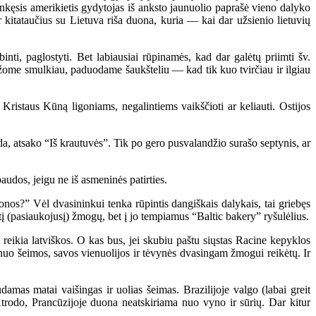
ankęsis amerikietis gydytojas iš anksto jaunuolio paprašė vieno dalyko
kitataučius su Lietuva riša duona, kuria — kai dar užsienio lietuvių
i, paglostyti. Bet labiausiai rūpinamės, kad dar galėtų priimti šv.
žome smulkiau, paduodame šaukšteliu — kad tik kuo tvirčiau ir ilgiau
istaus Kūną ligoniams, negalintiems vaikščioti ar keliauti. Ostijos
da, atsako “Iš krautuvės”. Tik po gero pusvalandžio surašo septynis, ar
udos, jeigu ne iš asmeninės patirties.
nos?” Vėl dvasininkui tenka rūpintis dangiškais dalykais, tai griebęs
ntį (pasiaukojusį) žmogų, bet į jo tempiamus “Baltic bakery” ryšulėlius.
reikia latviškos. O kas bus, jei skubiu paštu siųstas Racine kepyklos
 nuo šeimos, savos vienuolijos ir tėvynės dvasingam žmogui reikėtų. Ir
mas matai vaišingas ir uolias šeimas. Brazilijoje valgo (labai greit
Atrodo, Prancūzijoje duona neatskiriama nuo vyno ir sūrių. Dar kitur