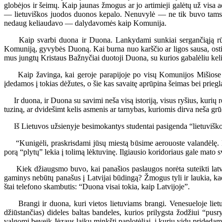
globėjos ir šeimų. Kaip jaunas žmogus ar jo artimieji galėtų už visa 
— lietuviškos juodos duonos kepalo. Nenuvylė — ne tik buvo tamsi iš
nedaug keliaudavo — dalydavomės kaip Komunija.
Kaip svarbi duona ir Duona. Lankydami sunkiai sergančiąją rūpinamė
Komuniją, gyvybės Duoną. Kai burna nuo karščio ar ligos sausa, osti
mus jungtų Kristaus Bažnyčiai duotoji Duona, su kurios gabalėliu keli
Kaip žavinga, kai geroje parapijoje po visų Komunijos Mišiose prie
įdedamos į tokias dėžutes, o šie kas savaitę aprūpina šeimas bei prieg
Ir duona, ir Duona su savimi neša visą istoriją, visus ryšius, kurių r
tuziną, ar dvidešimt kelis asmenis ar tarnybas, kuriomis dirva neša grū
Iš Lietuvos užsienyje besimokantys studentai pasigenda “lietuviškos d
“Kunigėli, praskrisdami jūsų miestą būsime aerouoste valandėlę. Laba
porą “plytų” lekia į tolimą lėktuvinę. Ilgiausio koridoriaus gale mato 
Kiek džiaugsmo buvo, kai panašios paslaugos norėta suteikti latvei v
gaminys nebūtų panašus į Latvijai būdingą? Žmogus tyli ir laukia, kad
štai telefono skambutis: “Duona visai tokia, kaip Latvijoje”.
Brangi ir duona, kuri vietos lietuviams brangi. Venesueloje lietuvi
džiūstančias) dideles baltas bandeles, kurios prilygsta žodžiui “pu
valgomi beveik Jėzaus laikų minkšti paplotėliai, į kurių vidų pridedamo