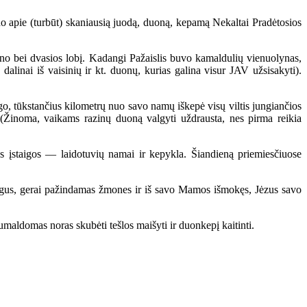
no apie (turbūt) skaniausią juodą, duoną, kepamą Nekaltai Pradėtosios
no bei dvasios lobį. Kadangi Pažaislis buvo kamaldulių vienuolynas,
dalinai iš vaisinių ir kt. duonų, kurias galina visur JAV užsisakyti).
o, tūkstančius kilometrų nuo savo namų iškepė visų viltis jungiančios
(Žinoma, vaikams razinų duoną valgyti uždrausta, nes pirma reikia
 įstaigos — laidotuvių namai ir kepykla. Šiandieną priemiesčiuose
gus, gerai pažindamas žmones ir iš savo Mamos išmokęs, Jėzus savo
maldomas noras skubėti tešlos maišyti ir duonkepį kaitinti.