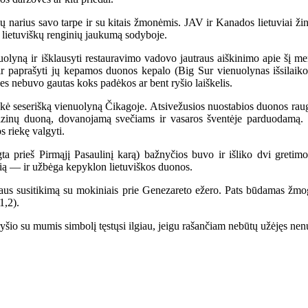
 narius savo tarpe ir su kitais žmonėmis. JAV ir Kanados lietuviai ži
 lietuviškų renginių jaukumą sodyboje.
lyną ir išklausyti restauravimo vadovo jautraus aiškinimo apie šį me
 ir paprašyti jų kepamos duonos kepalo (Big Sur vienuolynas išsilaiko 
 nes nebuvo gautas koks padėkos ar bent ryšio laiškelis.
kė seserišką vienuolyną Čikagoje. Atsivežusios nuostabios duonos raug
 razinų duoną, dovanojamą svečiams ir vasaros šventėje parduodamą. 
s riekę valgyti.
prieš Pirmąjį Pasaulinį karą) bažnyčios buvo ir išliko dvi gretimos
čią — ir užbėga kepyklon lietuviškos duonos.
us susitikimą su mokiniais prie Genezareto ežero. Pats būdamas žmo
1,2).
io su mumis simbolį tęstųsi ilgiau, jeigu rašančiam nebūtų užėjęs nenu