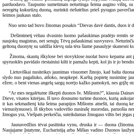
parduodavo. Taupumo sumetimais neturtinga šeima augino vištų, su ku
neregėtą kukurūzų duoną, nurinkti riešutėlius prieš pyragus paverči
šeimos jaukaus stalo.
Nuo seno tad buvo žinomas posakis “Dievas davė dantis, duos ir duo
Dešimtmetį vėliau dvasinio luomo pašaukimas pradėjo remtis semina
naujokų magistras, net senųjų Tėvų pašaukimai susvyravo. Neturinči
geltoną duonytę su saldžia klevų sula tėra šiame pasaulyje skanesni k
Žinoma, skautų iškylose bei stovyklose nuolat buvo kepama ant pagalė
spyruoklės pavidalo riestainiui kilti ir pamažu kepti, kol jis ir jo bend
Lietuviškai nusiteikęs jaunimas visuomet žinojo, kad balta duona (s
slydo nuo pagaliuko, atšoko, neapkepė. Karštą popietę nusiminę jaun
ežere, o bent vienas angelų sargų norėjo kažko pamokyti, nes grįžę sto
“Ar mes negalėtume iškepti duonos šv. Mišioms?”, klausia Dainavos m
Dieve, visatos kūrėjau. Iš tavo dosnumo turime duonos, kurią aukoj
ir kas sekmadienį kita šeima parapijos Mišioms atnešti, tai duoną 
vienuolynuose). Iš tikybos vadovėlio nusirašę nuorodas, paruošia ner
žmogus yra, Viešpats perkeičia, suteikdamas žmogaus viltis bei jėgas 
Jaunavedžius tėvai pasitinka vynu, druska ir — duona (žinoma, tam
Naujajame Įstatyme, Eucharistiją arba Mišias vadino Duonos laužymu)