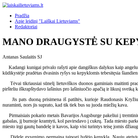
Pradžia
Apie leidinį "Laiškai Lietuviams"
Redaktoriai
MANO DRAUGYSTĖ SU KE
Antanas Saulaitis SJ
Kadangi kunigai privalo rašyti apie dangiškus dalykus kaip angelus, š
kūdikystėje pradėtas dvasinis ryšys su kepyklomis tebesitęsia šiandien
Tėvai tikriausiai sūnelį lietuviškos duonos gaminiais maitinti pradėj
piršteliu iškrapštydavo lašinius pro lašiniuočio apačią ir likusį sveiką
Jis pats duoną prisimena iš patiltės, kurioje Raudonasis Kryžiu
nuraminti, nors jis suprato, kad tik tiek bus su juoda miežių kava.
Pirmaisiais pokario metais Bavarijos Augsburge pakeliui į tremtinių
gabalas, jį burnoje kramtyti, kol pavirsdavo į cukrų. Tada miesto par
miesto irgi gautų bandelę ir kavos, kaip visi turintys teisę jomis džiaug
Didelę gyvenimo permainą taipogi lydėjo kepykla. Naujų ateivių še