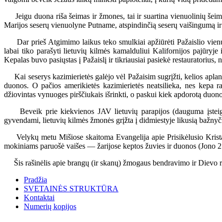
Jeigu duona riša šeimas ir žmones, tai ir suartina vienuolinių šeimų
Marijos seserų vienuolyne Putname, atspindinčią seserų vaišingumą ir
Dar prieš Atgimimo laikus teko smulkiai apžiūrėti Pažaislio vienuo
labai tiko parašyti lietuvių kilmės kamalduliui Kalifornijos pajūryje
Kepalas buvo pasiųstas į Pažaislį ir tikriausiai pasiekė restauratorius,
Kai seserys kazimierietės galėjo vėl Pažaisim sugrįžti, kelios aplan
duonos. O pačios amerikietės kazimierietės neatsilieka, nes kepa
džiovintas vynuoges pirščiukais išrinkti, o paskui kiek apdorotą duono
Beveik prie kiekvienos JAV lietuvių parapijos (dauguma įsteigta 
gyvendami, lietuvių kilmės žmonės grįžta į didmiestyje likusią bažny
Velykų metu Mišiose skaitoma Evangelija apie Prisikėlusio Krista
mokiniams paruošė vaišes — žarijose keptos žuvies ir duonos (Jono 2
Šis rašinėlis apie brangų (ir skanų) žmogaus bendravimo ir Dievo ryš
Pradžia
SVETAINĖS STRUKTŪRA
Kontaktai
Numerių kopijos