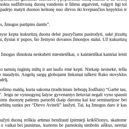
ta sudžiūvusią duoną vandeniu ir šilima atgaivinti, valgyti ligi tol
 padėjo matyti duonos kelionę nuo dirvos iki kvepiančios kepyklos ir
s, žmogus parūpins dantis”.
yse kepta kukurūzų duona delsė pusryčiams pasirodyti, sakė jėzuitų
i, dyniai ir pupos, šio žemyno dovanos žmonijos stalui. Už kukurūzų
ogus išmoksta neskubėti miestietiškai, o kaimietiškai kantriai leisti
tamsių ruginių miltų ir ant laužo ėmė kepti. Niekaip nesisekė, tešla
ėjo maudytis. Angelų sargų globojami linksmai taškėsi Rako stovyklos
lėlį.
šimo maldą, kuria sakoma (tradiciniais hebrajų žodžiais) “Garbė tau,
 Jeigu ne vynuogynų šalyse gyvenantys lietuviai negali vyno spausti
ioms duonytę patiems paruošti (kaip daroma kai kur seminarijose bei
 nebūtų sunku per “Dievo Avinėli” laužyti. Tai, ką žmogus daro ir kas
ti duoną reiškia artimai bendrauti (pirmieji krikščionys, skaitome
 o vaikai bei jaunimas, kuriems be pamokslų simbolis aiškus, neretai