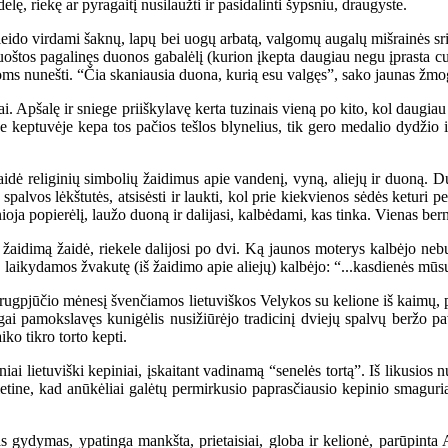
elę, riekę ar pyragaitį nusilaužti ir pasidalinti šypsniu, draugyste.
do virdami šaknų, lapų bei uogų arbatą, valgomų augalų mišrainės sriub
oštos pagalinęs duonos gabalėlį (kurion įkepta daugiau negu įprasta cukr
oms nunešti. “Čia skaniausia duona, kurią esu valgęs”, sako jaunas žmo
Apšalę ir sniege priiškylavę kerta tuzinais vieną po kito, kol daugiau
 keptuvėje kepa tos pačios tešlos blynelius, tik gero medalio dydžio i
ė religinių simbolių žaidimus apie vandenį, vyną, aliejų ir duoną. Duo
alvos lėkštutės, atsisėsti ir laukti, kol prie kiekvienos sėdės keturi 
ynioja popierėlį, laužo duoną ir dalijasi, kalbėdami, kas tinka. Vienas be
 žaidimą žaidė, riekele dalijosi po dvi. Ką jaunos moterys kalbėjo neb
, laikydamos žvakutę (iš žaidimo apie aliejų) kalbėjo: “...kasdienės mūs
pjūčio mėnesį švenčiamos lietuviškos Velykos su kelione iš kaimų, pro
lgai pamokslavęs kunigėlis nusižiūrėjo tradicinį dviejų spalvų beržo p
ko tikro torto kepti.
i lietuviški kepiniai, įskaitant vadinamą “senelės tortą”. Iš likusios 
 grietine, kad anūkėliai galėtų permirkusio paprasčiausio kepinio smagur
 gydymas, ypatinga mankšta, prietaisiai, globa ir kelionė, parūpinta A