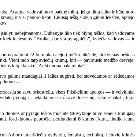
ą. Atsargai vadovai buvo paėmę miltų, jeigu liktų laiko ir būtų noro
aus), ir visi panoro kepti. Likusią tešlą sudėjo gilion lėkštėn, apdėjo
gus.
 įsiūlyti nebeįmanoma. Dubenyje liko tiek blynų tešlos, kad vadovams
r kiek kietesnius. “Broliai, dar yra pyragaičių”, kviečia vadovas — ir
nos pratimui 22 berniukai atėjo į miško aikštelę, kiekvienas nešinas
penki. Vieni rado tarp aviečių krūmų, kiti — pavirtusio medžio drevėje,
rniukas kitų klausia: “Ar ši duona palaiminta?”
uvo galima mandagiai iš šalies nugirsti, bet stovėdamos ar sėdėdamos
ų duonos...”.
cesija su savu orkestrėliu, visos Prisikėlimo apeigos — ir velykiniai
avidalo pyragą ir, nelaukdamas už save drąsesnių, šakute bakst į tikrą
nuo duonos ar pyrago tešlos močiutė (stovykloje buvo senelis kunigas)
iauti. Kad duonos papročiai perduodami iš kartos į kartą, liudijo jauna
nn Arboro amerikiečių gydytojų, terapistų, technikų, lietuvių kilmės