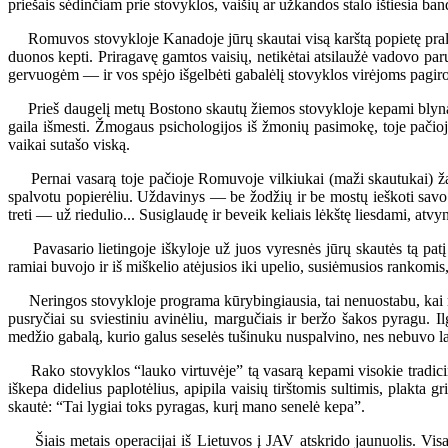
priešais sėdinčiam prie stovyklos, vaišių ar užkandos stalo ištiesia band
Romuvos stovykloje Kanadoje jūrų skautai visą karštą popietę pralei
duonos kepti. Priragavę gamtos vaisių, netikėtai atsilaužė vadovo paru
gervuogėm — ir vos spėjo išgelbėti gabalėlį stovyklos virėjoms pagir
Prieš daugelį metų Bostono skautų žiemos stovykloje kepami blynai. 
gaila išmesti. Žmogaus psichologijos iš žmonių pasimokę, toje pačioje
vaikai sutašo viską.
Pernai vasarą toje pačioje Romuvoje vilkiukai (maži skautukai) žaid
spalvotu popierėliu. Uždavinys — be žodžių ir be mostų ieškoti savo sp
treti — už riedulio... Susiglaudę ir beveik keliais lėkštę liesdami, atv
Pavasario lietingoje iškyloje už juos vyresnės jūrų skautės tą patį
ramiai buvojo ir iš miškelio atėjusios iki upelio, susiėmusios rankomis
Neringos stovykloje programa kūrybingiausia, tai nenuostabu, kai rug
pusryčiai su sviestiniu avinėliu, margučiais ir beržo šakos pyragu. I
medžio gabalą, kurio galus seselės tušinuku nuspalvino, nes nebuvo lai
Rako stovyklos “lauko virtuvėje” tą vasarą kepami visokie tradicinia
iškepa didelius paplotėlius, apipila vaisių tirštomis sultimis, plakta
skautė: “Tai lygiai toks pyragas, kurį mano senelė kepa”.
Šiais metais operacijai iš Lietuvos į JAV atskrido jaunuolis. Visas