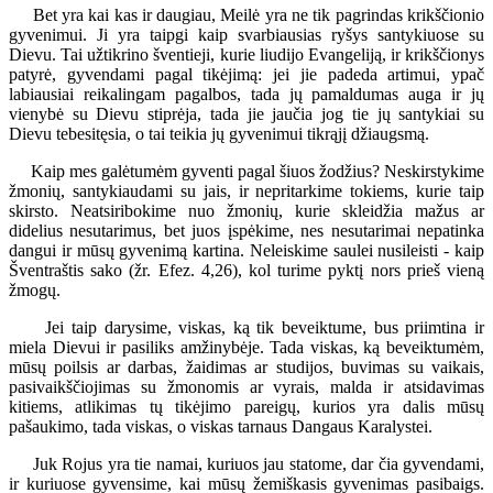
Bet yra kai kas ir daugiau, Meilė yra ne tik pagrindas krikščionio
gyvenimui. Ji yra taipgi kaip svarbiausias ryšys santykiuose su
Dievu. Tai užtikrino šventieji, kurie liudijo Evangeliją, ir krikščionys
patyrė, gyvendami pagal tikėjimą: jei jie padeda artimui, ypač
labiausiai reikalingam pagalbos, tada jų pamaldumas auga ir jų
vienybė su Dievu stiprėja, tada jie jaučia jog tie jų santykiai su
Dievu tebesitęsia, o tai teikia jų gyvenimui tikrąjį džiaugsmą.
Kaip mes galėtumėm gyventi pagal šiuos žodžius? Neskirstykime
žmonių, santykiaudami su jais, ir nepritarkime tokiems, kurie taip
skirsto. Neatsiribokime nuo žmonių, kurie skleidžia mažus ar
didelius nesutarimus, bet juos įspėkime, nes nesutarimai nepatinka
dangui ir mūsų gyvenimą kartina. Neleiskime saulei nusileisti - kaip
Šventraštis sako (žr. Efez. 4,26), kol turime pyktį nors prieš vieną
žmogų.
Jei taip darysime, viskas, ką tik beveiktume, bus priimtina ir
miela Dievui ir pasiliks amžinybėje. Tada viskas, ką beveiktumėm,
mūsų poilsis ar darbas, žaidimas ar studijos, buvimas su vaikais,
pasivaikščiojimas su žmonomis ar vyrais, malda ir atsidavimas
kitiems, atlikimas tų tikėjimo pareigų, kurios yra dalis mūsų
pašaukimo, tada viskas, o viskas tarnaus Dangaus Karalystei.
Juk Rojus yra tie namai, kuriuos jau statome, dar čia gyvendami,
ir kuriuose gyvensime, kai mūsų žemiškasis gyvenimas pasibaigs.