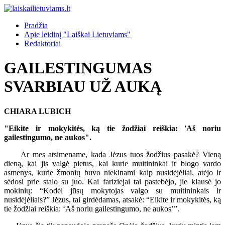
Pradžia
Apie leidinį "Laiškai Lietuviams"
Redaktoriai
GAILESTINGUMAS
SVARBIAU UŽ AUKĄ
CHIARA LUBICH
"Eikite ir mokykitės, ką tie žodžiai reiškia: 'Aš noriu
gailestingumo, ne aukos".
Ar mes atsimename, kada Jėzus tuos žodžius pasakė? Vieną
dieną, kai jis valgė pietus, kai kurie muitininkai ir blogo vardo
asmenys, kurie žmonių buvo niekinami kaip nusidėjėliai, atėjo ir
sėdosi prie stalo su juo. Kai fariziejai tai pastebėjo, jie klausė jo
mokinių: “Kodėl jūsų mokytojas valgo su muitininkais ir
nusidėjėliais?” Jėzus, tai girdėdamas, atsakė: “Eikite ir mokykitės, ką
tie žodžiai reiškia: ‘Aš noriu gailestingumo, ne aukos’”.