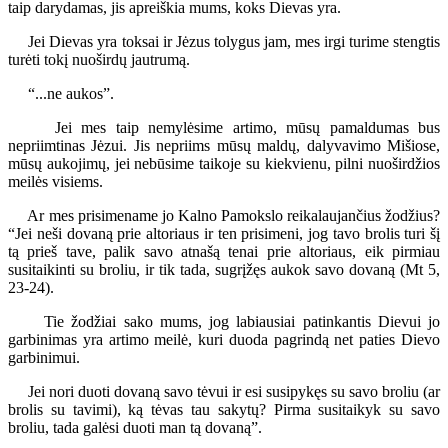
taip darydamas, jis apreiškia mums, koks Dievas yra.
Jei Dievas yra toksai ir Jėzus tolygus jam, mes irgi turime stengtis
turėti tokį nuoširdų jautrumą.
“...ne aukos”.
Jei mes taip nemylėsime artimo, mūsų pamaldumas bus
nepriimtinas Jėzui. Jis nepriims mūsų maldų, dalyvavimo Mišiose,
mūsų aukojimų, jei nebūsime taikoje su kiekvienu, pilni nuoširdžios
meilės visiems.
Ar mes prisimename jo Kalno Pamokslo reikalaujančius žodžius?
“Jei neši dovaną prie altoriaus ir ten prisimeni, jog tavo brolis turi šį
tą prieš tave, palik savo atnašą tenai prie altoriaus, eik pirmiau
susitaikinti su broliu, ir tik tada, sugrįžęs aukok savo dovaną (Mt 5,
23-24).
Tie žodžiai sako mums, jog labiausiai patinkantis Dievui jo
garbinimas yra artimo meilė, kuri duoda pagrindą net paties Dievo
garbinimui.
Jei nori duoti dovaną savo tėvui ir esi susipykęs su savo broliu (ar
brolis su tavimi), ką tėvas tau sakytų? Pirma susitaikyk su savo
broliu, tada galėsi duoti man tą dovaną”.