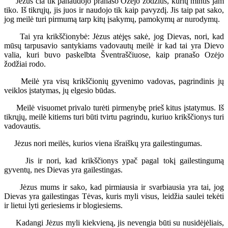
Jėzus čia tik panaudojo pranašo Ozėjo žodžius, kurių mintis jam
tiko. Iš tikrųjų, jis juos ir naudojo tik kaip pavyzdį. Jis taip pat sako,
jog meilė turi pirmumą tarp kitų įsakymų, pamokymų ar nurodymų.
Tai yra krikščionybė: Jėzus atėjęs sakė, jog Dievas, nori, kad
mūsų tarpusavio santykiams vadovautų meilė ir kad tai yra Dievo
valia, kuri buvo paskelbta Šventraščiuose, kaip pranašo Ozėjo
žodžiai rodo.
Meilė yra visų krikščionių gyvenimo vadovas, pagrindinis jų
veiklos įstatymas, jų elgesio būdas.
Meilė visuomet privalo turėti pirmenybę prieš kitus įstatymus. Iš
tikrųjų, meilė kitiems turi būti tvirtu pagrindu, kuriuo krikščionys turi
vadovautis.
Jėzus nori meilės, kurios viena išraiškų yra gailestingumas.
Jis ir nori, kad krikščionys ypač pagal tokį gailestingumą
gyventų, nes Dievas yra gailestingas.
Jėzus mums ir sako, kad pirmiausia ir svarbiausia yra tai, jog
Dievas yra gailestingas Tėvas, kuris myli visus, leidžia saulei tekėti
ir lietui lyti geriesiems ir blogiesiems.
Kadangi Jėzus myli kiekvieną, jis nevengia būti su nusidėjėliais,