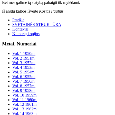
Bet mes galime tą statybą pabaigti tik mylėdami.
Iš anglų kalbos išvertė
Kostas Paulius
Pradžia
SVETAINĖS STRUKTŪRA
Kontaktai
Numerių kopijos
Metai, Numeriai
Vol. 1 1950m.
Vol. 2 1951m.
Vol. 3 1952m.
Vol. 4 1953m.
Vol. 5 1954m.
Vol. 6 1955m.
Vol. 7 1956m.
Vol. 8 1957m.
Vol. 9 1958m.
Vol. 10 1959m.
Vol. 11 1960m.
Vol. 12 1961m.
Vol. 13 1962m.
Vol. 14 1963m