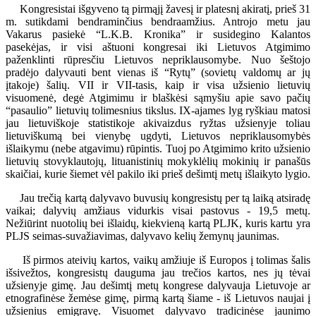
Kongresistai išgyveno tą pirmąjį žavesį ir platesnį akiratį, prieš 31
m. sutikdami bendraminčius bendraamžius. Antrojo metu jau
Vakarus pasiekė “L.K.B. Kronika” ir susidegino Kalantos
pasekėjas, ir visi aštuoni kongresai iki Lietuvos Atgimimo
paženklinti rūpresčiu Lietuvos nepriklausomybe. Nuo šeštojo
pradėjo dalyvauti bent vienas iš “Rytų” (sovietų valdomų ar jų
įtakoje) šalių. VII ir VII-tasis, kaip ir visa užsienio lietuvių
visuomenė, degė Atgimimu ir blaškėsi sąmyšiu apie savo pačių
“pasaulio” lietuvių tolimesnius tikslus. IX-ajames lyg ryškiau matosi
jau lietuviškoje statistikoje akivaizdus ryžtas užsienyje toliau
lietuviškumą bei vienybę ugdyti, Lietuvos nepriklausomybės
išlaikymu (nebe atgavimu) rūpintis. Tuoj po Atgimimo krito užsienio
lietuvių stovyklautojų, lituanistinių mokyklėlių mokinių ir panašūs
skaičiai, kurie šiemet vėl pakilo iki prieš dešimtį metų išlaikyto lygio.
Jau trečią kartą dalyvavo buvusių kongresistų per tą laiką atsiradę
vaikai; dalyvių amžiaus vidurkis visai pastovus - 19,5 metų.
Nežiūrint nuotolių bei išlaidų, kiekvieną kartą PLJK, kuris kartu yra
PLJS seimas-suvažiavimas, dalyvavo kelių žemynų jaunimas.
Iš pirmos ateivių kartos, vaikų amžiuje iš Europos į tolimas šalis
išsivežtos, kongresistų dauguma jau trečios kartos, nes jų tėvai
užsienyje gimę. Jau dešimtį metų kongrese dalyvauja Lietuvoje ar
etnografinėse žemėse gimę, pirmą kartą šiame - iš Lietuvos naujai į
užsienius emigravę. Visuomet dalyvavo tradicinėse jaunimo