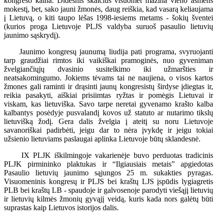
kongreso kaina. Didesnis skaičius visuomet mažina vieno asmens
mokestį, bet, sako jauni žmonės, daug reiškia, kad vasarą keliaujama
į Lietuvą, o kiti taupo lėšas 1998-iesiems metams - šokių šventei
(kurios proga Lietuvoje PLJS valdyba suruoš pasaulio lietuvių
jaunimo sąskrydį).
Jaunimo kongresų jaunumą liudija pati programa, svyruojanti
tarp graudžiai rimtos iki vaikiškai pramoginės, nuo gyveniman
žvelgiančiųjų dvasinio susitelkimo iki užmaršties ir
neatsakomingumo. Jokiems tėvams tai ne naujiena, o visos kartos
žmones gali raminti ir drąsinti jaunų kongresistų širdyse įdiegtas ir,
reikia pasakyti, aiškiai prisiimtas ryžtas ir pomėgis Lietuvai ir
viskam, kas lietuviška. Savo tarpe neretai gyvenamo krašto kalba
kalbantys posėdyje pusvalandį kovos už statuto ar nutarimo tikslų
lietuvišką žodį. Gera dalis žvelgia į ateitį su noru Lietuvoje
savanoriškai padirbėti, jeigu dar to nėra įvykdę ir jeigu tokiai
užsienio lietuviams paslaugai aplinka Lietuvoje būtų sklandesnė.
IX PLJK iškilmingoje vakarienėje buvo perduotas tradicinis
PLJK pirmininko plaktukas ir “Ilgiausiais metais” apgiedotas
Pasaulio lietuvių jaunimo sąjungos 25 m. sukakties pyragas.
Visuomeninis kongresų ir PLJS bei kraštų LJS įspūdis lygiagretis
PLB bei kraštų LB - spaudoje ir galvosenoje parodyti viešąjį lietuvių
ir lietuvių kilmės žmonių gyvąjį veidą, kuris kada nors galėtų būti
suprastas kaip Lietuvos istorijos dalis.