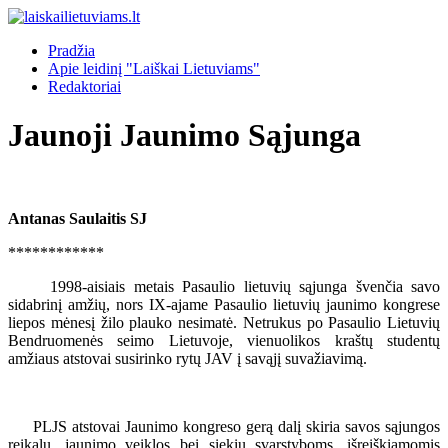
Pradžia
Apie leidinį "Laiškai Lietuviams"
Redaktoriai
Jaunoji Jaunimo Sąjunga
Antanas Saulaitis SJ
************
1998-aisiais metais Pasaulio lietuvių sąjunga švenčia savo
sidabrinį amžių, nors IX-ajame Pasaulio lietuvių jaunimo kongrese
liepos mėnesį žilo plauko nesimatė. Netrukus po Pasaulio Lietuvių
Bendruomenės seimo Lietuvoje, vienuolikos kraštų studentų
amžiaus atstovai susirinko rytų JAV į savąjį suvažiavimą.
PLJS atstovai Jaunimo kongreso gerą dalį skiria savos sąjungos
reikalų, jaunimo veiklos bei siekių svarstyboms, išreiškiamomis