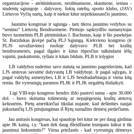
organizacijose - ateitininkuose, neolituanuose, skautuose, seniau -
studentų sąjungoje - dalyvavę, šokių ratelių, sporto klubo, (JAV)
Lietuvos Vyčių narių, kaip ir niekur kitur nepriklausančio jaunimo,
Jaunimo kongresai ir sąjunga - tam tikros jaunimo vedybos su
“senimo” Lietuvių Bendruomene. Pirmojo sąskrydžio sumanytojas
buvo tuometinis PLB pirmininkas J. Bachunas, kaip ir šio pasekėjas
St. Barzdukas įkvėpė pačią PLJ Sąjungą. Kiekvieno kongreso (ir
PLJS suvažiavimo) ruošoje dalyvavo PLB bei kraštų
bendruomenės, pagal išgales ir kitus rūpesčius talkindami lėšų
vajumi, paskaitomis, ryšiais ir kitais būdais. PLB ir tolygios
LB valdybos suderino savo statutą su jaunimo pageidavimu, kad
LJS atstovas savaime dalyvautų LB valdyboje. Ir pagal sąlygas, ir
pagal valdybų asmenybes, LB ir LJS bendradarbiauja ir viena kitą
remia. Be vyresniųjų paramos PLJK ir PLJK negalėtų išsilaikyti.
Ligi VIII-tojo kongreso bendro iždo pastovi suma - apie 30.000
dol. - buvo skiriama tolimesnių ar nepajėgesnių kraštų atstovų
kelionėms. Pietų amerikiečiai tiksliai nujautė, kad dešimties naujai
įsikuriančių LJS prisijungimas iš Rytų sumažins dėmesį pietiečiams.
Jau antrasis kongresas, kai spaudoje bei kitur ne per daug girdima
apie JK kainą, t.y. “kam tiek daug išleidžiame trumpam laikui ir tik
jaunimui linksmintis?” Viena priežastis - kad vyresniųjų dėmesys