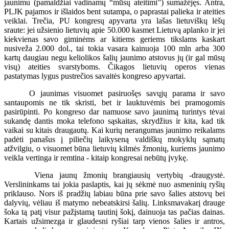
jaunimu (pamaldžiai vadinamų “mūsų ateitimi”) sumažėjęs. Antra,
PLJK pajamos ir išlaidos bent sutampa, o paprastai palieka ir ateities
veiklai. Trečia, PU kongresų apyvarta yra lašas lietuviškų lėšų
sraute: jei užsienio lietuvių apie 50.000 kasmet Lietuvą aplanko ir jei
kiekvienas savo giminėms ar kitiems geriems tikslams kaskart
nusiveža 2.000 dol., tai tokia vasara kainuoja 100 mln arba 300
kartų daugiau negu keliolikos šalių jaunimo atstovus jų (ir gal mūsų
visų) ateities svarstyboms. Čikagos lietuvių operos vienas
pastatymas lygus pustrečios savaitės kongreso apyvartai.
O jaunimas visuomet pasiruošęs savųjų parama ir savo
santaupomis ne tik skristi, bet ir lauktuvėmis bei pramogomis
pasirūpinti. Po kongreso dar namuose savo jaunimą turintys tėvai
sukandę dantis moka telefono sąskaitas, skrydžius ir kita, kad tik
vaikai su kitais draugautų. Kai kurių nerangumas jaunimo reikalams
padėti panašus į piliečių laikyseną valdiškų mokyklų sąmatų
atžvilgiu, o visuomet būna lietuvių kilmės žmonių, kuriems jaunimo
veikla vertinga ir remtina - kitaip kongresai nebūtų įvykę.
Viena jaunų žmonių brangiausių vertybių -draugystė.
Verslininkams tai jokia paslaptis, kai jų sėkmė nuo asmeninių ryšių
priklauso. Nors iš pradžių labiau būna prie savo šalies atstovų bei
dalyvių, vėliau iš matymo nebeatskirsi šalių. Linksmavakarį drauge
šoka tą patį visur pažįstamą tautinį šokį, dainuoja tas pačias dainas.
Kartais užsimezga ir glaudesni ryšiai tarp vienos šalies ir antros,