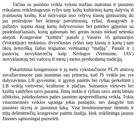
Tačiau su jaunimo veikla vyksta mažiau matomas ir jaunimo
reikalams reikšmingesnis ryšys tarp kelių kultūrinių kartų dalyvių iš
įvairiausių kraštų. Kai dalyvauja nuo vėlyvų klasių gimnazistų iki
jau profesijose bei šeimoje įsitvirtinusių, ryšiai, draugystės ir
pažintys supina daug kartų dalyvavusius bei patirties įgijusius su
pradedančiaisiais, kurių gabumais bei gerais norais niekad netenka
abejoti. Kongresinė “kultūra” panaši į Vasario 16 gimnazijos
(Vokietijoje) mokinius, išvysčiusius ryšius tarp klasių ir kartų į tam
tikrą lietuvišką (labai teigiamai vertinamą) “mafiją”. Panaši ir į
pastovių stovyklaviečių kaip Neringos (Vermonte, JAV)
stovyklautojų bei vadovų iš metų į metus perduodamą tradicjją.
Pakartotinai kongresuose ir jų metu vykstančiuose PLJS atstovų
suvažiavimuose pats jaunimas sau primena, kad JS veikla jau yra
dalyvavimas LB gyvenime, ir įgytoji patirtis bei ryšiai perkeltinti į
LB veiklą vietovėse, kraštuose ir plačiau. Sumanios vietovės bei
kraštų valdybos savo parama, žinių tinklu ir ryšiais savo ateitį labiau
užtikrina, palaikydamos paties jaunimo apsprendžiamą veiklą. Tokia
visuomeninės veiklos sąranga jokia paslaptis, nes daugybė turi
jaunimo skyrių ar jaunimui šaką. Visa bendruomeninė išmintis ir
trijų dešimtmečių kongresinė patirtis liudija, kiek reikšminga jaunus
žmones sąmoningai puoselėti.