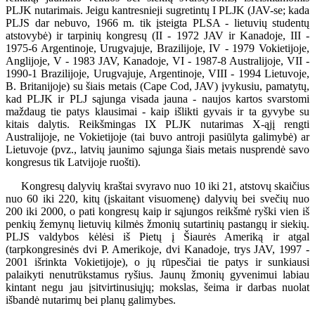
PLJK nutarimais. Jeigu kantresnieji sugretintų I PLJK (JAV-se; kada
PLJS dar nebuvo, 1966 m. tik įsteigta PLSA - lietuvių studentų
atstovybė) ir tarpinių kongresų (II - 1972 JAV ir Kanadoje, III -
1975-6 Argentinoje, Urugvajuje, Brazilijoje, IV - 1979 Vokietijoje,
Anglijoje, V - 1983 JAV, Kanadoje, VI - 1987-8 Australijoje, VII -
1990-1 Brazilijoje, Urugvajuje, Argentinoje, VIII - 1994 Lietuvoje,
B. Britanijoje) su šiais metais (Cape Cod, JAV) įvykusiu, pamatytų,
kad PLJK ir PLJ sąjunga visada jauna - naujos kartos svarstomi
maždaug tie patys klausimai - kaip išlikti gyvais ir ta gyvybe su
kitais dalytis. Reikšmingas IX PLJK nutarimas X-ąjį rengti
Australijoje, ne Vokietijoje (tai buvo antroji pasiūlyta galimybė) ar
Lietuvoje (pvz., latvių jaunimo sąjunga šiais metais nusprendė savo
kongresus tik Latvijoje ruošti).
Kongresų dalyvių kraštai svyravo nuo 10 iki 21, atstovų skaičius
nuo 60 iki 220, kitų (įskaitant visuomenę) dalyvių bei svečių nuo
200 iki 2000, o pati kongresų kaip ir sąjungos reikšmė ryški vien iš
penkių žemynų lietuvių kilmės žmonių sutartinių pastangų ir siekių.
PLJS valdybos kėlėsi iš Pietų į Šiaurės Ameriką ir atgal
(tarpkongresinės dvi P. Amerikoje, dvi Kanadoje, trys JAV, 1997 -
2001 išrinkta Vokietijoje), o jų rūpesčiai tie patys ir sunkiausi
palaikyti nenutrūkstamus ryšius. Jaunų žmonių gyvenimui labiau
kintant negu jau įsitvirtinusiųjų; mokslas, šeima ir darbas nuolat
išbandė nutarimų bei planų galimybes.