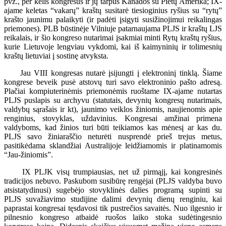
pvz., per kelis kongresus ir jų tarpus Kanados su Pietų Amerika; IX-
ajame keletas “vakarų” kraštų susitarė tiesioginius ryšius su “rytų”
krašto jaunimu palaikyti (ir padėti įsigyti susižinojimui reikalingas
priemones). PLB būstinėje Vilniuje patarnaujama PLJS ir kraštų LJS
reikalais, ir šio kongreso nutarimai įsakmiai minti Rytų kraštų ryšius,
kurie Lietuvoje lengviau vykdomi, kai iš kaimyninių ir tolimesnių
kraštų lietuviai į sostinę atvyksta.
Jau VIII kongresas nutarė įsijungti į elektroninį tinklą. Šiame
kongrese beveik pusė atstovų turi savo elektroninio pašto adresą.
Plačiai kompiuterinėmis priemonėmis ruoštame IX-ajame nutartas
PLJS puslapis su archyvu (statutais, devynių kongresų nutarimais,
valdybų sąrašais ir kt), jaunimo veiklos žiniomis, naujienomis apie
renginius, stovyklas, uždavinius. Kongresai amžinai primena
valdyboms, kad žinios turi būti teikiamos kas mėnesį ar kas du.
PLJS savo žiniaraščio neturėti nusprendė prieš trejus metus,
pasitikėdama sklandžiai Australijoje leidžiamomis ir platinamomis
“Jau-žiniomis”.
IX PLJK visų trumpiausias, net už pirmąjį, kai kongresinės
tradicijos nebuvo. Paskubom susibūrę rengėjai (PLJS valdyba buvo
atsistatydinusi) sugebėjo stovyklinės dalies programą supinti su
PLJS suvažiavimo studijine dalimi devynių dienų renginiu, kai
paprastai kongresai tęsdavosi tik pustrečios savaitės. Nuo ilgesnio ir
pilnesnio kongreso atbaidė ruošos laiko stoka sudėtingesnio