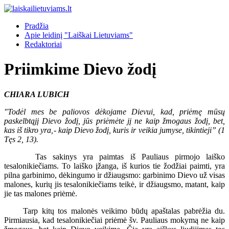
Pradžia
Apie leidinį "Laiškai Lietuviams"
Redaktoriai
Priimkime Dievo žodį
CHIARA LUBICH
"Todėl mes be paliovos dėkojame Dievui, kad, priėmę mūsų
paskelbtąjį Dievo žodį, jūs priėmėte jį ne kaip žmogaus žodį, bet,
kas iš tikro yra,
-
kaip Dievo žodį, kuris ir veikia jumyse, tikintieji” (1
Tęs 2, 13).
Tas sakinys yra paimtas iš Pauliaus pirmojo laiško
tesalonikiečiams. To laiško įžanga, iš kurios tie žodžiai paimti, yra
pilna garbinimo, dėkingumo ir džiaugsmo: garbinimo Dievo už visas
malones, kurių jis tesalonikiečiams teikė, ir džiaugsmo, matant, kaip
jie tas malones priėmė.
Tarp kitų tos malonės veikimo būdų apaštalas pabrėžia du.
Pirmiausia, kad tesalonikiečiai priėmė šv. Pauliaus mokymą ne kaip