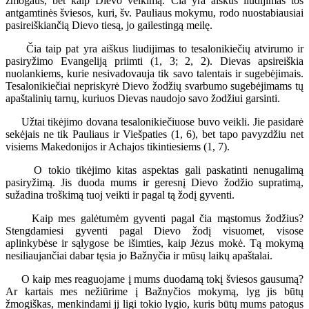
žmogaus, bet kaip Dievo veikimą. Čia yra aiškus liudijimas tos
antgamtinės šviesos, kuri, šv. Pauliaus mokymu, rodo nuostabiausiai
pasireiškiančią Dievo tiesą, jo gailestingą meilę.
Čia taip pat yra aiškus liudijimas to tesalonikiečių atvirumo ir
pasiryžimo Evangeliją priimti (1, 3; 2, 2). Dievas apsireiškia
nuolankiems, kurie nesivadovauja tik savo talentais ir sugebėjimais.
Tesalonikiečiai nepriskyrė Dievo žodžių svarbumo sugebėjimams tų
apaštalinių tarnų, kuriuos Dievas naudojo savo žodžiui garsinti.
Užtai tikėjimo dovana tesalonikiečiuose buvo veikli. Jie pasidarė
sekėjais ne tik Pauliaus ir Viešpaties (1, 6), bet tapo pavyzdžiu net
visiems Makedonijos ir Achajos tikintiesiems (1, 7).
O tokio tikėjimo kitas aspektas gali paskatinti nenugalimą
pasiryžimą. Jis duoda mums ir geresnį Dievo žodžio supratimą,
sužadina troškimą tuoj veikti ir pagal tą žodį gyventi.
Kaip mes galėtumėm gyventi pagal čia mąstomus žodžius?
Stengdamiesi gyventi pagal Dievo žodį visuomet, visose
aplinkybėse ir sąlygose be išimties, kaip Jėzus mokė. Tą mokymą
nesiliaujančiai dabar tęsia jo Bažnyčia ir mūsų laikų apaštalai.
O kaip mes reaguojame į mums duodamą tokį šviesos gausumą?
Ar kartais mes nežiūrime į Bažnyčios mokymą, lyg jis būtų
žmogiškas, menkindami jį ligi tokio lygio, kuris būtų mums patogus