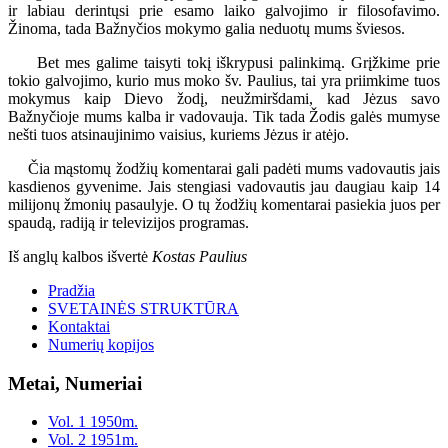
ir labiau derintųsi prie esamo laiko galvojimo ir filosofavimo.
Žinoma, tada Bažnyčios mokymo galia neduotų mums šviesos.
Bet mes galime taisyti tokį iškrypusi palinkimą. Grįžkime prie
tokio galvojimo, kurio mus moko šv. Paulius, tai yra priimkime tuos
mokymus kaip Dievo žodį, neužmiršdami, kad Jėzus savo
Bažnyčioje mums kalba ir vadovauja. Tik tada Žodis galės mumyse
nešti tuos atsinaujinimo vaisius, kuriems Jėzus ir atėjo.
Čia mąstomų žodžių komentarai gali padėti mums vadovautis jais
kasdienos gyvenime. Jais stengiasi vadovautis jau daugiau kaip 14
milijonų žmonių pasaulyje. O tų žodžių komentarai pasiekia juos per
spaudą, radiją ir televizijos programas.
Iš anglų kalbos išvertė
Kostas Paulius
Pradžia
SVETAINĖS STRUKTŪRA
Kontaktai
Numerių kopijos
Metai, Numeriai
Vol. 1 1950m.
Vol. 2 1951m.